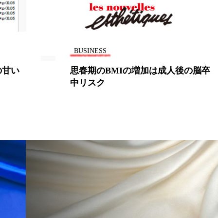
労働環境
国内市場
国際市場
地政学リスク
巡らせるケア
巡りケア
廃棄ロス
成分
BUSINESS
断食
新商品
日中関係
日焼け止め
時間制
の甘い
思春期のBMIの増加は成人後の脳卒
中リスク
ケア
温活スキンケア
温活女子
温活習慣
為
猛暑
生物模倣
用語辞典
男性美容
画像
容
秋
秋 冷え
筋膜
精油
素髪ケア や
美容と政治
美容ビジネス
美容医療
美容業界
ケア
肌トラブル
肌バリア
肌荒れ防止
脳
酷暑
金木犀 スキンケア
金木犀 香り 効果
需要予