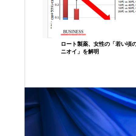
加工フィルター
加工顔
夜 スキンケア 香り
孤独
BUSINESS
抗酸化
抗酸化ケア
ミック・ケミ
ロート製薬、女性の「若い頃
営業と技術が
ニオイ」を解明
梅雨
棚卸資産
汗
～
物流問題
特殊メイク
睡眠 美容 金木犀
睡眠美
美容
美容テック
美脚習慣
老化
肌
血行促進
過剰在庫