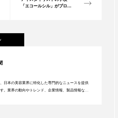
ップ
ケーススタディ
コグニティブヘルス
コスト
「エコールシル」がプロ志
願者の学費免除
コミュニケーション
コルチゾール
サステナビリティ
サロンクレンジング
サロン戦略
サロン経営
w
スカルプケア
スキンケア
スキンケア 習慣
ス
マートウォッチ
スマートパッチ
スマートリング
セ
美容」事例｜「死の谷」克服と酷暑を商機に変えるB2B
聞
ソーシャルウェルネス
ソーシャルコマース
タン
資産38%削減――AI需要予測で猛暑の欠品と過剰在庫
ジタルデトックス
デトックス
ドライヤー 温度 髪 ダメー
、日本の美容業界に特化した専門的なニュースを提供
す。業界の動向やトレンド、企業情報、製品情報な
顔画像解析AI』が猛暑の建設現場に選ばれる理由
ルーティン 金木犀
パーソナライズ
バーチャルメイク
る幅広いテーマを取り上げています。 編集部では、美
情報収集、分析を行い、業界内外の最新情報を主に美
ミメティクス
バイオミメティック
バクチオール
向けて発信しています。私たちは「キレイをふやす」