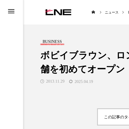
ニュース
BUSINESS
ボビイブラウン、ロ
舗を初めてオープン
UCTS
LIFESTYLE
2013.11.29
2025.04.19

この記事のタ