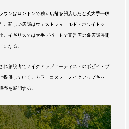
ラウンはロンドンで独立店舗を開店したと英大手一般
｜AI
パーフェクト社の「AI美容」事例
青山メ
た。新しい店舗はウェストフィールド・ホワイトシテ
ら
｜「死の谷」克服と酷暑を商機に
玲 院
変えるB2B SaaSモデル
見が切
地。イギリスでは大手デパートで直営店の多店舗展開
療の新
2026.08.04
2026
てになる。
され創設者でメイクアップアーティストのボビイ・ブ
に提供していく。カラーコスメ、メイクアップキッ
FEATURED
販売を展開する。
注目の企画