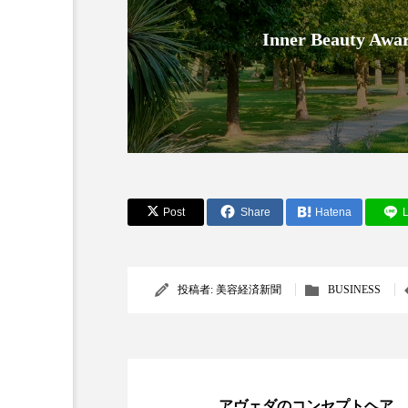
Inner Beauty
AI
B2B
BeautyTech
Post
Share
Hatena
L
アスタキサンチン
アスレ
投稿者:
美容経済新聞
BUSINESS
インタビュー
インナービ
ウェルネス
ウェルビーイ
カウンセラー
カウンセリ
アヴェダのコンセプトヘア