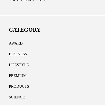
ディカルクリニック｜本郷
レチノール代替成分と
長：内科と循環器専門医の知
オールやレチナールなど
り拓く、再生医療と統合医
果と活用法
CATEGORY
たな価値
2026.07.30
.04.28
AWARD
BUSINESS
LIFESTYLE
PREMIUM
PRODUCTS
SCIENCE