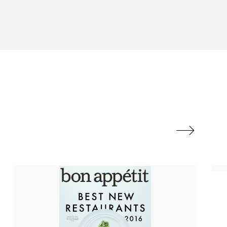
体
ファシア
 冬
プロンプト
ポジショニング
み改善
ー
リカバリーウェア
レチノール

乾燥肌対策
健康寿命
光老化
冬スキンケア
加工アプリ