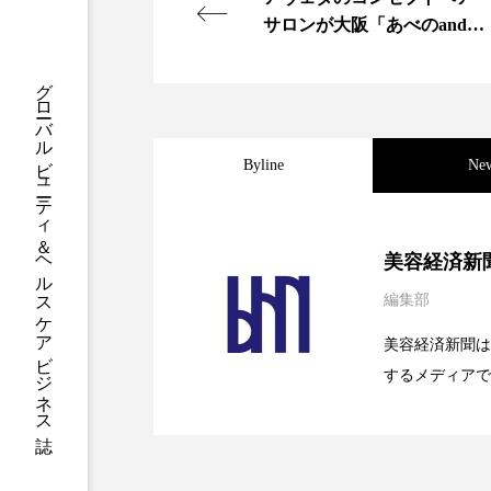
クレンジング
クローズア
サロンが大阪「あべのand」
にオープン
コネクテッド・ビューティ
グローバルビューティ＆ヘルスケアビジネス誌
サプライチェーン
サプリ
Byline
Ne
スカルプ クレンジング 頻度
ストレス
スパ
ス
2026.08.04
パーフェクト社の「AI
美容経済新
セラミド保湿
セルフケア
編集部
2026.07.28
花王、化粧品事業で棚卸
SaaSモデル
ディープクレンジング
デ
美容経済新聞は
するメディアで
2026.07.20
【技術転用】ポーラの『
ナイトプロテイン
ナイト
を防ぐDX戦略
ど、美容に関す
容業界の取材や
バイオハッキング
バイオ
容業界関係者に