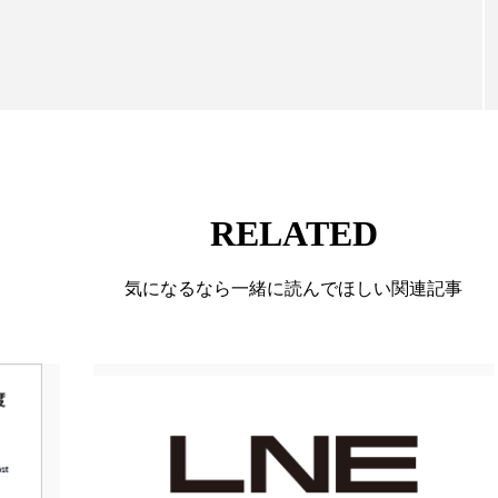
ハロウィン翌日 肌リセット
ヒアルロン酸
ビタミンC誘導
て信頼性の高い情報提供を通じて美容業界の発展に貢
ています。
チノール
プチ断食
ブルーオーシャン
フレグランス
ント
ヘッドスパ
ヘルスケア
ヘルスビューティー
マーケティング
マネジメント
むくみ対策
むく
ルケア
メンタルヘルス
ライフスタイル
リカバリ
RELATED
果
リラクゼーション
リラックス効果
レチナール
気になるなら一緒に読んでほしい関連記事
下半身美容
乾燥 対策 冬 スキンケア
乾燥対策
済
価格改定
保湿
保湿と香り
保湿成分
冬 美容 習慣
冬 髪 ツヤ 出す 方法
冬 髪 乾燥 改善 方法
冬の準備
冬美容
冷え対策
冷え性改善