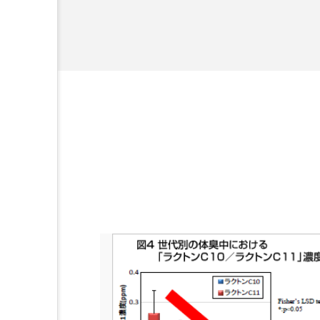
ハロウィン後スキンケア
を企業理念とし
献すべく努力し
ファスティング
フィトレ
ヘアケア
ペアトリートメ
ボディケア
ホルモン
メンズスキンケア
メンタ
リサーチ
リナロール 効
ローカル
ロンジェビティ
他者との再接続
企業・経
免疫 肌
冬 UVケア
冬の乾燥肌
冬の印象美