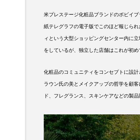
米プレステージ化粧品ブランドのボビイブ
超が「ながら美容」を実
SNSの「加工顔」と美容医療
紙テレグラフの電子版でこのほど報じられ
を有効に使いたい」が9
がもたらす可能性とこれか
2026.07.13
ィという大型ショッピングセンター内に立
9
をしているが、独立した店舗はこれが初め
化粧品のコミュニティをコンセプトに設計
ラウン氏の美とメイクアップの哲学を顧客
ド、フレグランス、スキンケアなどの製品