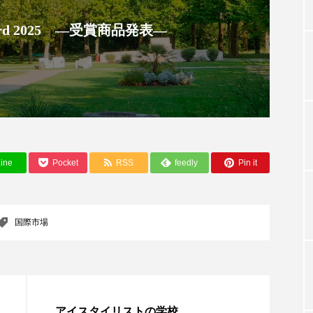
 Award 2025 ―受賞商品発表―
TAG LIST
タグ一覧
ChatGPT
Gemini
Instagram
SaaS
SN
ine
Pocket
RSS
feedly
Pin it
ジャーコスメ
アレルギー
アロマ
アンチエイジン
国際市場
ューティー 冷え
インナービューティーアワード2025受賞商品
ング
エイジングケア
エクソソーム
オーガニック
ング
カカイオイル
ガジェット
キーワード
アイスタイリストの学校