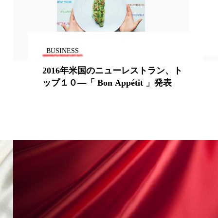
外出控え
技術経営
技術転用
BUSINESS
限食
東洋医学
2016年米国のニューレストラン、ト
ップ１０—「 Bon Appétit 」発表
替相場
熱中症対策
解析
発酵
睡眠
り方
紫外線対策
美的感覚
美肌習慣
自律神経
花王
測