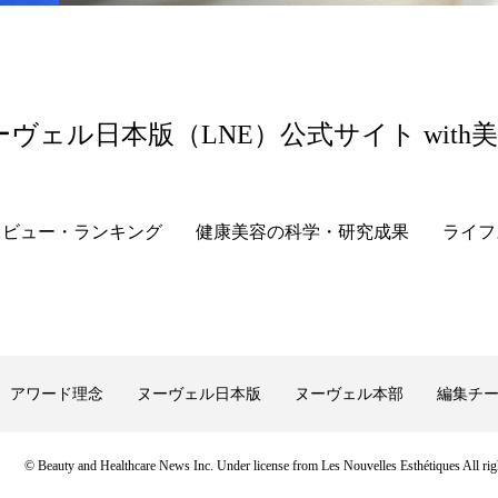
香り
香り メンタルケア
香りケア
香りの重ね使
の持続
高市政権
高齢社会
髪 静電気 冬 対策
ーヴェル日本版（LNE）公式サイト with
レビュー・ランキング
健康美容の科学・研究成果
ライフ
アワード理念
ヌーヴェル日本版
ヌーヴェル本部
編集チ
© Beauty and Healthcare News Inc. Under license from Les Nouvelles Esthétiques All righ