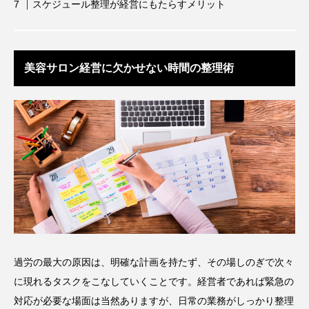
クローズアップ
ケーススタディ
スケジュール整理が経営にもたらすメリット
コグニティブヘルス
コスト削減
美容サロン経営に欠かせない時間の整理術
コネクテッド・ビューティ
コミュニケーション
コルチゾール
サステナビリティ
サステナブル美容
サプライチェーン
サプリ
サロンクレンジング
サロン戦略
サロン経営
サロン連略
シャネル
スカルプ クレンジング 頻度
スカルプケア
過労の最大の原因は、明確な計画を持たず、その場しのぎで次々
スキンケア
スキンケア 習慣
に現れるタスクをこなしていくことです。経営者であれば緊急の
スキンケアルーティン
ストレス
スパ
対応が必要な場面は当然ありますが、日常の業務がしっかり整理