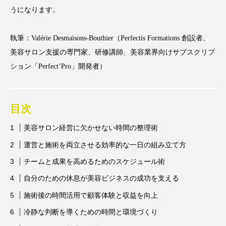
アンチエイジング
アンチソリチュード
うになります。
インタビュー
インナービューティー 冷え
執筆：Valérie Desmaisons-Bouthier（Perfectis Formations 創設者、
美容サロン支援の専門家、研修講師、美容業界向けサブスクリプ
インナービューティーアワード2025受賞商品
ション「Perfect’Pro」開発者）
ウェアラブルデバイス
ウェルネス
ウェルビーイング
エイジングケア
目次
美容サロン経営に欠かせない時間の整理術
エクソソーム
オーガニック
オゾン
運営と施術を両立させる効率的な一日の組み立て方
カウンセラー
カウンセリング
チームと成果を高めるためのスケジュール術
カカイオイル
ガジェット
キーワード
自分のための休息が美容ビジネスの成功を支える
施術後の時間活用で顧客体験と収益を向上
クルエルティフリー
クレンジング
冷静な判断を導くための時間と環境づくり