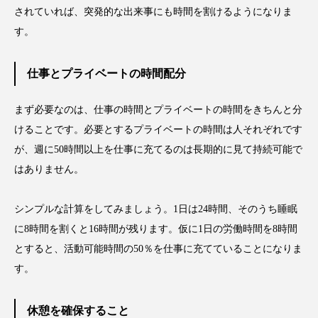
されていれば、突発的な出来事にも時間を割けるようになりま
スマートウォッチ
スマートパッチ
す。
スマートリング
セーフプレイス
セラミド
仕事とプライベートの時間配分
セラミド保湿
セルフケア
まず必要なのは、仕事の時間とプライベートの時間をきちんと分
ソーシャルウェルネス
ソーシャルコマース
けることです。必要とするプライベートの時間は人それぞれです
が、週に50時間以上を仕事に充てるのは長期的に見て持続可能で
タンパク質
ディープクレンジング
はありません。
デジタルデトックス
デトックス
シンプルな計算をしてみましょう。1日は24時間、そのうち睡眠
ドライヤー 温度 髪 ダメージ
ナイアシンアミド
に8時間を割くと16時間が残ります。仮に1日の労働時間を8時間
とすると、活動可能時間の50％を仕事に充てていることになりま
ナイトプロテイン
ナイトルーティン 金木犀
す。
パーソナライズ
バーチャルメイク
休憩を確保すること