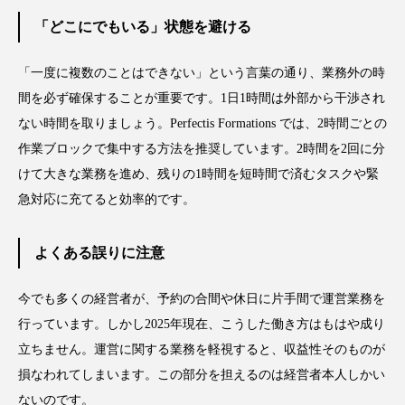
ペアトリートメント
ヘッドスパ
「どこにでもいる」状態を避ける
ヘルスケア
ヘルスビューティー
「一度に複数のことはできない」という言葉の通り、業務外の時
ポジショニング
ボディケア
ホルモン
間を必ず確保することが重要です。1日1時間は外部から干渉され
ない時間を取りましょう。Perfectis Formations では、2時間ごとの
マーケティング
マイクロスパ
作業ブロックで集中する方法を推奨しています。2時間を2回に分
けて大きな業務を進め、残りの1時間を短時間で済むタスクや緊
マネジメント
むくみ対策
むくみ改善
急対応に充てると効率的です。
メンズスキンケア
メンタルケア
よくある誤りに注意
メンタルヘルス
ライフスタイル
今でも多くの経営者が、予約の合間や休日に片手間で運営業務を
リカバリー
リカバリーウェア
リサーチ
行っています。しかし2025年現在、こうした働き方はもはや成り
リナロール 効果
リラクゼーション
立ちません。運営に関する業務を軽視すると、収益性そのものが
損なわれてしまいます。この部分を担えるのは経営者本人しかい
リラックス効果
レチナール
レチノール
ないのです。