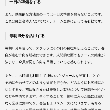
為替相場
熱中症対策
物流問題
一日の準備をする
特殊メイク
猛暑
生物模倣
用語辞典
また、効果的な方法論の一つは一日の準備を怠らないことです。
これは経営者本人だけでなく、チーム全体にとっても有効です。
男性美容
画像解析
発酵
睡眠
毎朝15分を活用する
睡眠 美容 金木犀
睡眠美容
秋
秋 冷え
筋膜
精油
素髪ケア やり方
毎朝15分を使って、スタッフにその日の目標を伝えることで、各
自が進む方向を明確にできます。人間的な面でもチームの結束が
紫外線対策
美容
美容テック
強まり、全員が同じ方向を目指していると感じられます。
美容と政治
美容ビジネス
美容医療
また、この時間を利用して1日のスケジュールを見直すことで、
予約に合わせてどのような提案を行うか、どのようにお客様にお
美容業界
美的感覚
美肌習慣
話しするか、前回販売または提案した製品について感想を伺うか
美脚習慣
老化
肌ケア
肌トラブル
などを準備できます。そうすることで、施術に入った際には迷い
なく業務に集中でき、会話もよりスムーズになります。もちろ
肌バリア
肌荒れ防止
脳
自律神経