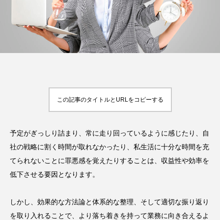
FEATURED
注目の企画
この記事のタイトルとURLをコピーする
TAG LIST
タグ一覧
予定がぎっしり詰まり、常に走り回っているように感じたり、自
AI
B2B
BeautyTech
ChatGPT
社の戦略に割く時間が取れなかったり、私生活に十分な時間を充
Gemini
Instagram
SaaS
SNS
てられないことに罪悪感を覚えたりすることは、収益性や効率を
低下させる要因となります。
TikTok
アスタキサンチン
しかし、効果的な方法論と体系的な整理、そして適切な振り返り
アスレジャーコスメ
アレルギー
アロマ
を取り入れることで、より落ち着きを持って業務に向き合えるよ