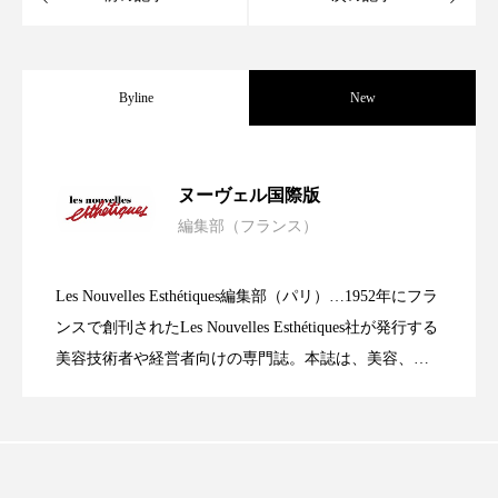
Byline
New
レチノール代替成分とは？バクチオール
2026.07.30
ヌーヴェル国際版
編集部（フランス）
【グローバル調査】美容ビジネスの未来
2026.07.14
やレチナールなど4成分の効果と活用法
Les Nouvelles Esthétiques編集部（パリ）…1952年にフラ
【パリ国際美容＆スパ会議】激戦のサロ
2026.06.30
と消費者の期待｜AI技術・ソーシャルコ
ンスで創刊されたLes Nouvelles Esthétiques社が発行する
美容技術者や経営者向けの専門誌。本誌は、美容、健
康、ウェルビーイングに関する情報を提供しており、
ン経営で差別化する4つの秘訣
マース・サステナビリティの今
世界20数か国にライセンスを供給するなど、国際的に
展開する美容専門メディアとして広く認知されていま
す。