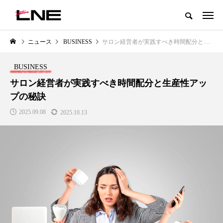
グローバルビューティ＆ヘルスケアビジネス誌
ニュース
BUSINESS
サロン経営者が実践すべき時間配分と生産性アップの秘訣
NEW POST
カテゴリー毎の最新記事
BUSINESS
LIFESTYLE
BUSINESS
サロン経営者が実践すべき時間配分と生産性アッ
プの秘訣
2025.09.08
2025.10.13
SNSの「加工顔」と美容医療｜AI
GWI調査から読み解く2030年の
」
がもたらす可能性とこれから
都市型スパ――身近なウェルネ
の次世代モデル
2026.07.13
2026.08.06