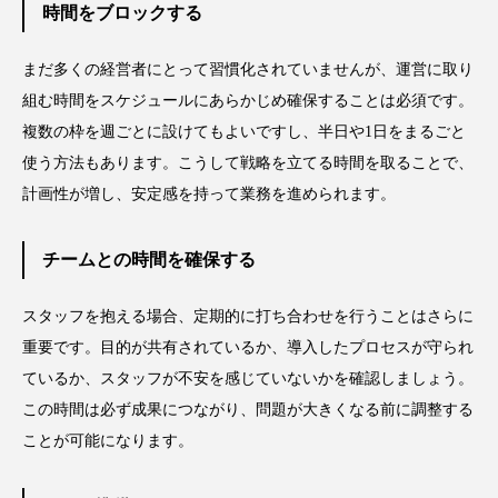
時間をブロックする
冷え性改善
加工アプリ
加工フィルター
まだ多くの経営者にとって習慣化されていませんが、運営に取り
加工顔
労働環境
国内市場
国際市場
組む時間をスケジュールにあらかじめ確保することは必須です。
地政学リスク
外出控え
夜 スキンケア 香り
複数の枠を週ごとに設けてもよいですし、半日や1日をまるごと
使う方法もあります。こうして戦略を立てる時間を取ることで、
孤独
巡らせるケア
巡りケア
差別化
計画性が増し、安定感を持って業務を進められます。
廃棄ロス
成分
技術経営
技術転用
チームとの時間を確保する
抗酸化
抗酸化ケア
断食
新商品
スタッフを抱える場合、定期的に打ち合わせを行うことはさらに
日中関係
日焼け止め
時間制限食
重要です。目的が共有されているか、導入したプロセスが守られ
ているか、スタッフが不安を感じていないかを確認しましょう。
東洋医学
梅雨
棚卸資産
汗ケア
この時間は必ず成果につながり、問題が大きくなる前に調整する
ことが可能になります。
温活スキンケア
温活女子
温活習慣