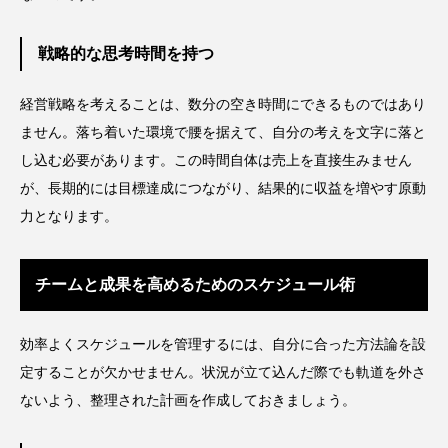
ローカル
ロンジェビティ
下半身美容
戦略的な思考時間を持つ
乾燥 対策 冬 スキンケア
乾燥対策
経営戦略を考えることは、数分の空き時間にできるものではあり
乾燥肌対策
他者との再接続
企業・経済
ません。落ち着いた環境で腰を据えて、自分の考えを文字に落と
し込む必要があります。この時間自体は売上を直接生みません
価格改定
保湿
保湿と香り
保湿成分
が、長期的には目標達成につながり、結果的に収益を増やす原動
力となります。
健康寿命
光老化
免疫 肌
冬 UVケア
冬 美容 習慣
チームと成果を高めるためのスケジュール術
冬 髪 ツヤ 出す 方法
冬 髪 乾燥 改善 方法
効率よくスケジュールを管理するには、自分に合った方法論を設
冬スキンケア
冬の乾燥肌
冬の印象美
定することが欠かせません。状況が立て込んだ際でも軌道を外さ
ないよう、整理された計画を作成しておきましょう。
冬の準備
冬美容
冷え対策