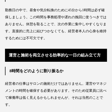
パーフェクト株式会社
バイオハッキング
勤務日の中で、昼食や気分転換のために45分から1時間は必ず確
バイオミメティクス
バイオミメティック
保しましょう。この時間を事務処理や遅れの挽回に使うべきでは
ありません。休憩を取ることで、次の作業に集中しやすくなりま
バクチオール
バリア機能
ハロウィ
す。直接的に売上に結びつかなくても、経営者本人の心身を維持
するためには不可欠です。
ハロウィン後スキンケア
ハロウィン翌日 肌リセット
ヒアルロン酸
運営と施術を両立させる効率的な一日の組み立て方
ビジネスモデル
ビタミンC誘導体
ファシア
8時間をどのように割り振るか
ファスティング
フィトレチノール
経営者の仕事はサロンの施術だけではありません。運営やマネジ
プチ断食
ブルーオーシャン
メントの時間を確保する必要があります。そのため従業員に比べ
て稼働率は低く見えるかもしれませんが、それは当然のことで
フレグランス 冬
プロンプト
ヘアケア
す。