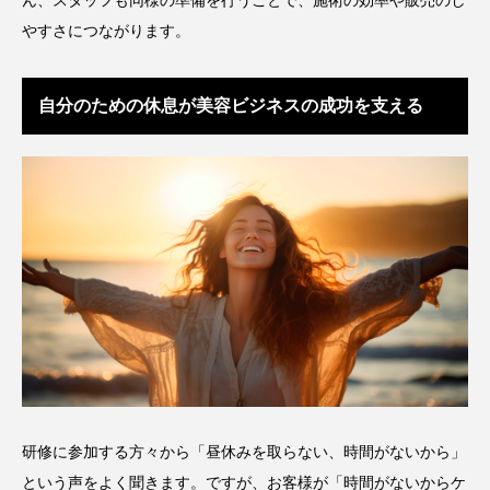
ん、スタッフも同様の準備を行うことで、施術の効率や販売のし
やすさにつながります。
花王
血行促進
過剰在庫
都市型美容ウェルネス
酷暑
自分のための休息が美容ビジネスの成功を支える
金木犀 スキンケア
金木犀 香り 効果
需要予測
頭皮 保湿 ミスト おすすめ
香り
香り メンタルケア
香りケア
香りの重ね使い
香料
香水 レイヤリング
香水の持続
高市政権
高齢社会
髪 静電気 冬 対策
髪のバリア機能 とは
研修に参加する方々から「昼休みを取らない、時間がないから」
という声をよく聞きます。ですが、お客様が「時間がないからケ