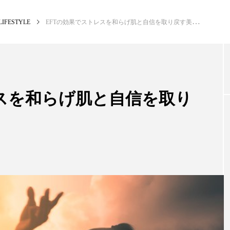
LIFESTYLE
EFTの効果でストレスを和らげ肌と自信を取り戻す美容アプローチ
NEW POST
カテゴリー毎の最新記事
レスを和らげ肌と自信を取り
BUSINESS
PR