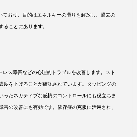
 香り 効果
需要予測
頭皮 保湿 ミスト おすすめ
づいており、目的はエネルギーの滞りを解放し、過去の
香料
香水 レイヤリング
香水の持続
高市
することにあります。
リア機能 とは
ストレス障害などの心理的トラブルを改善します。スト
濃度を下げることが確認されています。タッピングの
いったネガティブな感情のコントロールにも役立ちま
障害の改善にも有効です。依存症の克服に活用され、