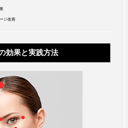
ップ
ケーススタディ
コグニティブヘルス
コスト
果
コミュニケーション
コルチゾール
サステナビリティ
メージ改善
サロンクレンジング
サロン戦略
サロン経営
スカルプケア
スキンケア
スキンケア 習慣
ス
Tの効果と実践方法
マートウォッチ
スマートパッチ
スマートリング
セ
ソーシャルウェルネス
ソーシャルコマース
タン
ジタルデトックス
デトックス
ドライヤー 温度 髪 ダメー
ルーティン 金木犀
パーソナライズ
バーチャルメイク
ミメティクス
バイオミメティック
バクチオール