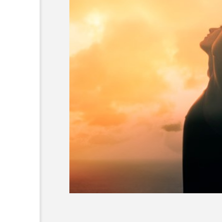
超が「ながら美容」を実
SNSの「加工顔」と美容医療
を有効に使いたい」が9
がもたらす可能性とこれか
2026.07.13
9