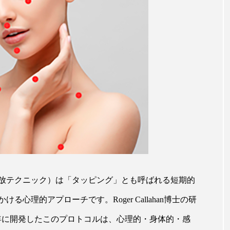
ハロウィン翌日 肌リセット
ヒアルロン酸
ビジネスモデ
フィトレチノール
プチ断食
ブルーオーシャン
ペアトリートメント
ヘッドスパ
ヘルスケア
ヘ
ア
ホルモン
マーケティング
マイクロスパ
メンズスキンケア
メンタルケア
メンタルヘルス
ェア
リサーチ
リナロール 効果
リラクゼーション
ローカル
ロンジェビティ
下半身美容
乾燥 
他者との再接続
企業・経済
価格改定
保湿
nique、感情解放テクニック）は「タッピング」とも呼ばれる短期的
免疫 肌
冬 UVケア
冬 美容 習慣
冬 髪 ツヤ 出す 
心理的アプローチです。Roger Callahan博士の研
1995年に開発したこのプロトコルは、心理的・身体的・感
冬の印象美
冬の準備
冬美容
冷え対策