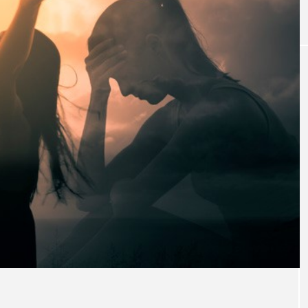
｜AI
GWI調査から読み解く2030年の都
青山メ
ら
市型スパ――身近なウェルネスの
玲 院
次世代モデル
見が切
療の新
2026.08.06
2026
FEATURED
注目の企画