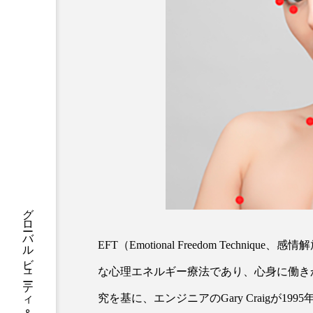
ハロウィン後スキンケア
ファシア
ファスティング
プロンプト
ヘアケア
ポジショニング
ボディケ
むくみ対策
むくみ改善
リカバリー
リカバリーウ
レチナール
レチノール
乾燥対策
乾燥肌対策
EFT（Emotional Freedom Tech
健康寿命
光老化
な心理エネルギー療法であり、心身に働きかける
究を基に、エンジニアのGary Craigが
冬スキンケア
冬の乾燥肌