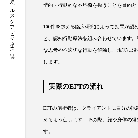
グローバルビューティ＆ヘルスケアビジネス誌
情的・行動的な不均衡を扱うことを目的と
加工アプリ
加工フィルタ
外出控え
夜 スキンケア 
100件を超える臨床研究によって効果が認
と、認知行動療法を組み合わせています。
技術経営
技術転用
な思考や不適切な行動を解除し、現実に沿
時間制限食
東洋医学
します。
為替相場
熱中症対策
画像解析
発酵
睡
実際のEFTの流れ
素髪ケア やり方
紫外線
EFTの施術者は、クライアントに自分の
美容業界
美的感覚
えるよう促します。その際、顔や身体の経
肌荒れ防止
脳
自
す。