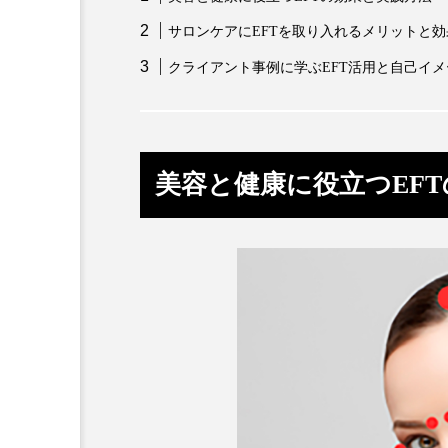
クレンジング
クローズア
サロンケアにEFTを取り入れるメリットと効
コネクテッド・ビューティ
クライアント事例に学ぶEFT活用と自己イ
サプライチェーン
サプリ
スカルプ クレンジング 頻度
美容と健康に役立つEF
ストレス
スパ
ス
セラミド保湿
セルフケア
ディープクレンジング
デ
ナイトプロテイン
ナイト
バイオハッキング
バイオ