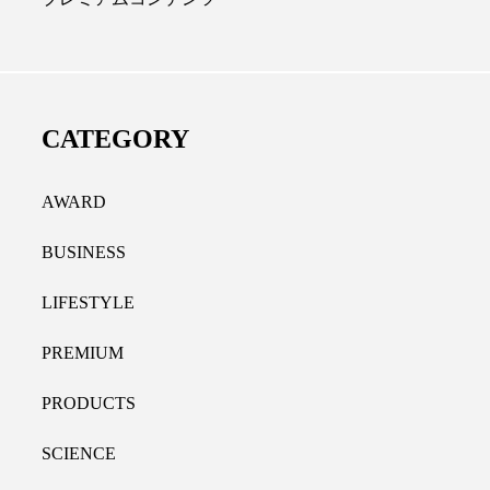
ディカルクリニック｜本郷
レチノール代替成分と
長：内科と循環器専門医の知
オールやレチナールなど
り拓く、再生医療と統合医
果と活用法
CATEGORY
たな価値
2026.07.30
.04.28
AWARD
BUSINESS
LIFESTYLE
PREMIUM
PRODUCTS
SCIENCE