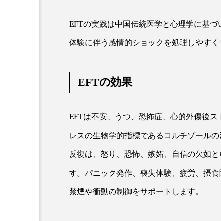
金木犀 スキンケア
金木犀
EFTの実践は中国伝統医学と心理学に基
香りケア
香りの重ね使い
体験に伴う感情的ショックを処理しやすく
髪 静電気 冬 対策
髪のバ
EFTの効果
EFTは不安、うつ、恐怖症、心的外傷後
レスの生物学的指標であるコルチゾールの
反復は、怒り、恐怖、嫉妬、自信の欠如と
す。パニック発作、喪失体験、疲労、摂食
禁煙や衝動の制御をサポートします。