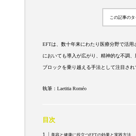
この記事のタ
EFTは、数十年来にわたり医療分野で活
においても導入が広がり、精神的な不調、
ブロックを乗り越える手法として注目され
AI
B2B
BeautyTech
アスタキサンチン
アスレ
執筆：Laetitia Roméo
インタビュー
インナービ
ウェルネス
ウェルビーイ
目次
カウンセラー
カウンセリ
美容と健康に役立つEFTの効果と実践方法