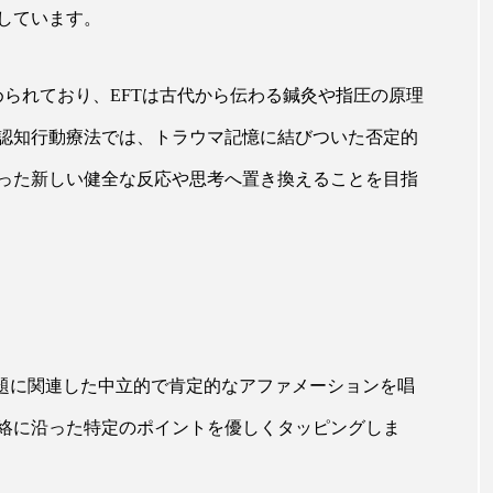
しています。
ー
加工顔
労働環境
国内市場
国際市場
香り
孤独
巡らせるケア
巡りケア
差別化
められており、EFTは古代から伝わる鍼灸や指圧の原理
認知行動療法では、トラウマ記憶に結びついた否定的
抗酸化
抗酸化ケア
断食
新商品
日中関係
った新しい健全な反応や思考へ置き換えることを目指
梅雨
棚卸資産
汗ケア
温活スキンケア
物流問題
特殊メイク
猛暑
生物模倣
用
眠
睡眠 美容 金木犀
睡眠美容
秋
秋 冷え
対策
美容
美容テック
美容と政治
美容ビジ
課題に関連した中立的で肯定的なアファメーションを唱
美肌習慣
美脚習慣
老化
肌ケア
肌トラブ
絡に沿った特定のポイントを優しくタッピングしま
律神経
花王
血行促進
過剰在庫
都市型美容