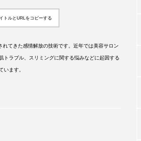
イトルとURLをコピーする
TAG LIST
タグ一覧
用されてきた感情解放の技術です。近年では美容サロン
肌トラブル、スリミングに関する悩みなどに起因する
ています。
ChatGPT
Gemini
Instagram
SaaS
SN
ジャーコスメ
アレルギー
アロマ
アンチエイジン
ューティー 冷え
インナービューティーアワード2025受賞商品
ング
エイジングケア
エクソソーム
オーガニック
ング
カカイオイル
ガジェット
キーワード