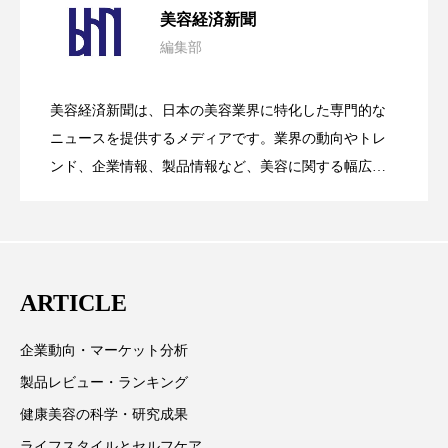
美容経済新聞
スマートウォッチ
スマートパッチ
編集部
花王、化粧品事業で棚卸資産38%削減
2026.07.28
の谷」克服と酷暑を商機に変えるB2B
スマートリング
セーフプレイス
セラミド
美容経済新聞は、日本の美容業界に特化した専門的な
セラミド保湿
セルフケア
【技術転用】ポーラの『顔画像解析AI』
2026.07.20
――AI需要予測で猛暑の欠品と過剰在庫
ニュースを提供するメディアです。業界の動向やトレ
SaaSモデル
ンド、企業情報、製品情報など、美容に関する幅広い
ソーシャルウェルネス
ソーシャルコマース
テーマを取り上げています。 編集部では、美容業界の
が猛暑の建設現場に選ばれる理由
を防ぐDX戦略
取材や情報収集、分析を行い、業界内外の最新情報を
タンパク質
ディープクレンジング
主に美容業界関係者に向けて発信しています。私たち
デジタルデトックス
デトックス
は「キレイをふやす」を企業理念として信頼性の高い
ARTICLE
情報提供を通じて美容業界の発展に貢献すべく努力し
ドライヤー 温度 髪 ダメージ
ナイアシンアミド
ています。
企業動向・マーケット分析
ナイトプロテイン
ナイトルーティン 金木犀
製品レビュー・ランキング
健康美容の科学・研究成果
パーソナライズ
バーチャルメイク
ライフスタイルとセルフケア