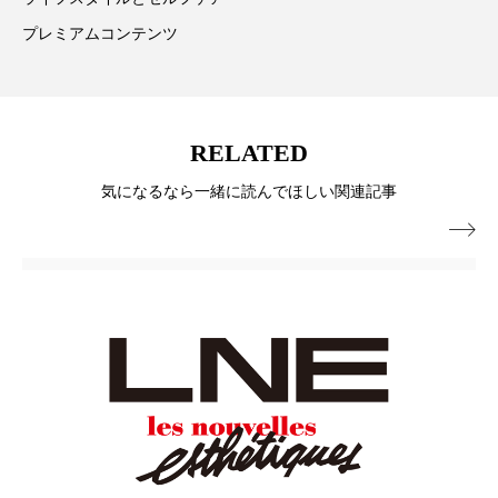
パーフェクト株式会社
バイオハッキング
プレミアムコンテンツ
バイオミメティクス
バイオミメティック
バクチオール
バリア機能
ハロウィ
RELATED
ハロウィン後スキンケア
気になるなら一緒に読んでほしい関連記事

ハロウィン翌日 肌リセット
ヒアルロン酸
ビジネスモデル
ビタミンC誘導体
ファシア
ファスティング
フィトレチノール
プチ断食
ブルーオーシャン
フレグランス 冬
プロンプト
ヘアケア