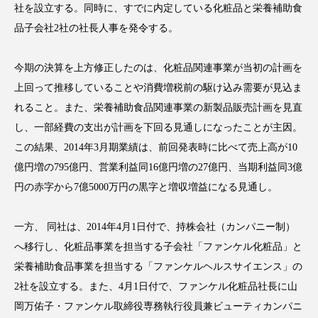
社を設立する。同時に、すでに内定している化粧品と栄養補助食
品子会社2社の社長人事を発令する。
今期の決算を上方修正したのは、化粧品関連事業が当初の計画を
FEATURED
注目の企画
上回って推移していることや消費増税前の駆け込み需要が見込ま
れること。また、栄養補助食品関連事業の新製品販売計画を見直
し、一部経費の支出が計画を下回る見通しになったことが主因。
TAG LIST
この結果、2014年3月期業績は、前回発表時に比べて売上高が10
タグ一覧
億円増の795億円、営業利益同16億円増の27億円、当期利益同3億
円の赤字から7億5000万円の黒字と増収増益になる見通し。
AI
B2B
BeautyTech
ChatGPT
一方、 同社は、2014年4月1日付で、持株会社（カンパニー制）
Gemini
Instagram
SaaS
SNS
へ移行し、化粧品事業を担当する子会社「ファンケル化粧品」と
TikTok
アスタキサンチン
栄養補助食品事業を担当する「ファンケルヘルスサイエンス」の
2社を設立する。また、4月1日付で、ファンケル化粧品社長に山
アスレジャーコスメ
アレルギー
アロマ
岡万佑子・ファンケル取締役専務執行役員兼ビューティカンパニ