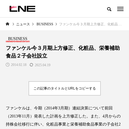
グローバルビューティ＆ヘルスケアビジネス誌
ニュース
BUSINESS
ファンケル今３月期上方修正、化粧品、栄養補助食品２子会社設立
NEW POST
カテゴリー毎の最新記事
BUSINESS
LIFESTYLE
BUSINESS
ファンケル今３月期上方修正、化粧品、栄養補助
食品２子会社設立
2014.02.18
2025.04.19
この記事のタイトルとURLをコピーする
SNSの「加工顔」と美容医療｜AI
GWI調査から読み解く2030年の
」
がもたらす可能性とこれから
都市型スパ――身近なウェルネ
ファンケルは、今期（2014年3月期）連結決算について前回
の次世代モデル
2026.07.13
（2013年11月）発表した計画を上方修正した。また、4月からの
2026.08.06
持株会社移行に伴い、化粧品事業と栄養補助食品事業の子会社2