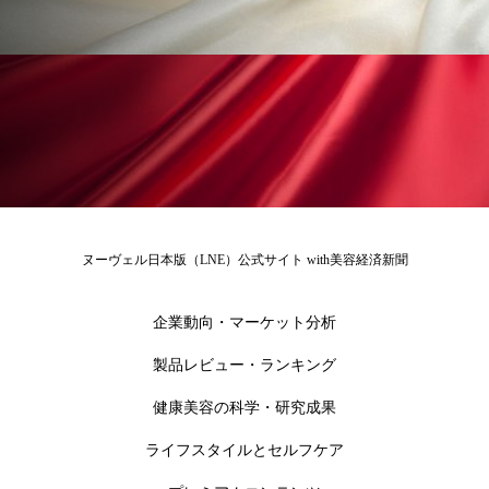
ローカル
ロンジェビティ
下半身美容
乾燥 対策 冬 スキンケア
乾燥対策
乾燥肌対策
他者との再接続
企業・経済
価格改定
保湿
保湿と香り
保湿成分
健康寿命
光老化
免疫 肌
ヌーヴェル日本版（LNE）公式サイト with美容経済新聞
冬 UVケア
冬 美容 習慣
企業動向・マーケット分析
冬 髪 ツヤ 出す 方法
冬 髪 乾燥 改善 方法
製品レビュー・ランキング
冬スキンケア
冬の乾燥肌
冬の印象美
健康美容の科学・研究成果
ライフスタイルとセルフケア
冬の準備
冬美容
冷え対策