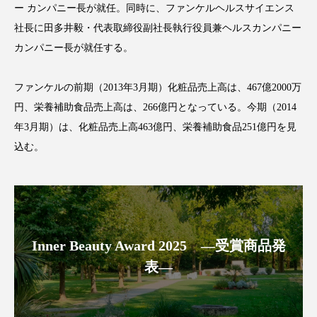
ー カンパニー長が就任。同時に、ファンケルヘルスサイエンス
アンチエイジング
アンチソリチュード
社長に田多井毅・代表取締役副社長執行役員兼ヘルスカンパニー
インタビュー
インナービューティー 冷え
カンパニー長が就任する。
インナービューティーアワード2025受賞商品
ファンケルの前期（2013年3月期）化粧品売上高は、467億2000万
円、栄養補助食品売上高は、266億円となっている。今期（2014
ウェアラブルデバイス
ウェルネス
年3月期）は、化粧品売上高463億円、栄養補助食品251億円を見
込む。
ウェルビーイング
エイジングケア
エクソソーム
オーガニック
オゾン
カウンセラー
カウンセリング
Inner Beauty Award 2025 ―受賞商品発
カカイオイル
ガジェット
キーワード
表―
クルエルティフリー
クレンジング