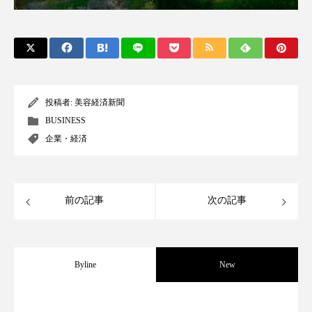
クローズアップ
ケーススタディ
コグニティブヘルス
コスト削減
コネクテッド・ビューティ
コミュニケーション
コルチゾール
サステナビリティ
投稿者:
美容経済新聞
BUSINESS
サステナブル美容
サプライチェーン
企業・経済
サプリ
サロンクレンジング
サロン戦略
前の記事
次の記事
サロン経営
サロン連略
シャネル
スカルプ クレンジング 頻度
スカルプケア
Byline
New
スキンケア
スキンケア 習慣
スキンケアルーティン
ストレス
スパ
パーフェクト社の「AI美容」事例｜「死
2026.08.04