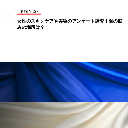
ペアトリートメント
ヘッドスパ
BUSINESS
ヘルスケア
ヘルスビューティー
女性のスキンケアや美容のアンケート調査！顔の悩
みの場所は？
ポジショニング
ボディケア
ホルモン
マーケティング
マイクロスパ
マネジメント
むくみ対策
むくみ改善
メンズスキンケア
メンタルケア
メンタルヘルス
ライフスタイル
リカバリー
リカバリーウェア
リサーチ
リナロール 効果
リラクゼーション
リラックス効果
レチナール
レチノール