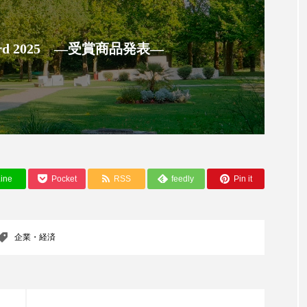
ップ
ケーススタディ
コグニティブヘルス
コスト
コミュニケーション
コルチゾール
サステナビリティ
 Award 2025 ―受賞商品発表―
サロンクレンジング
サロン戦略
サロン経営
スカルプケア
スキンケア
スキンケア 習慣
ス
マートウォッチ
スマートパッチ
スマートリング
セ
ソーシャルウェルネス
ソーシャルコマース
タン
ine
Pocket
RSS
feedly
Pin it
ジタルデトックス
デトックス
ドライヤー 温度 髪 ダメー
企業・経済
ルーティン 金木犀
パーソナライズ
バーチャルメイク
ミメティクス
バイオミメティック
バクチオール