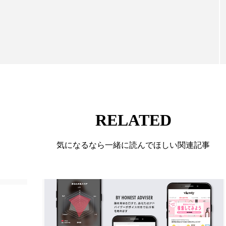
向けて発信しています。私たちは「キレイをふやす」
ー
加工顔
労働環境
国内市場
国際市場
て信頼性の高い情報提供を通じて美容業界の発展に貢
ています。
香り
孤独
巡らせるケア
巡りケア
差別化
抗酸化
抗酸化ケア
断食
新商品
日中関係
梅雨
棚卸資産
汗ケア
温活スキンケア
物流問題
特殊メイク
猛暑
生物模倣
用
RELATED
眠
睡眠 美容 金木犀
睡眠美容
秋
秋 冷え
気になるなら一緒に読んでほしい関連記事
対策
美容
美容テック
美容と政治
美容ビジ
美肌習慣
美脚習慣
老化
肌ケア
肌トラブ
律神経
花王
血行促進
過剰在庫
都市型美容