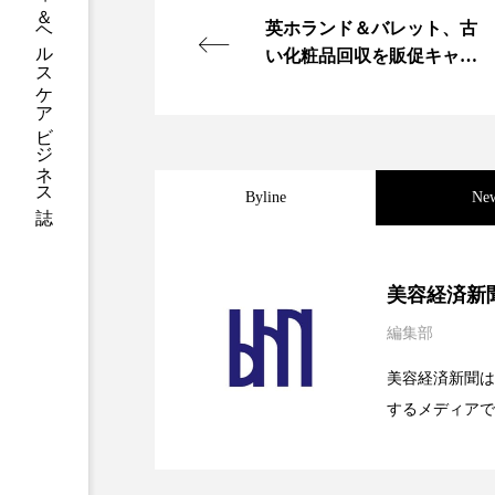
グローバルビューティ＆ヘルスケアビジネス誌
ハロウィン後スキンケア
英ホランド＆バレット、古
い化粧品回収を販促キャン
ファシア
ファスティング
ペーンに
プロンプト
ヘアケア
ポジショニング
ボディケ
Byline
Ne
むくみ対策
むくみ改善
2026.08.04
パーフェクト社の「AI
リカバリー
リカバリーウ
美容経済新
レチナール
レチノール
編集部
2026.07.28
花王、化粧品事業で棚卸
SaaSモデル
乾燥対策
乾燥肌対策
美容経済新聞は
するメディアで
2026.07.20
【技術転用】ポーラの『
を防ぐDX戦略
健康寿命
光老化
ど、美容に関す
容業界の取材や
冬スキンケア
冬の乾燥肌