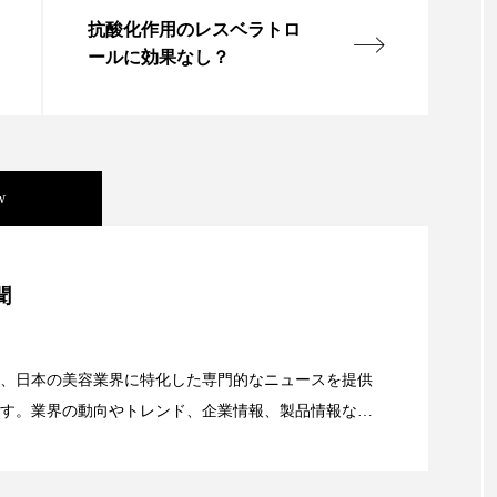
ハロウィン翌日 肌リセット
ヒアルロン酸
ビジネスモデ
抗酸化作用のレスベラトロ
フィトレチノール
プチ断食
ブルーオーシャン
ールに効果なし？
ペアトリートメント
ヘッドスパ
ヘルスケア
ヘ
ア
ホルモン
マーケティング
マイクロスパ
w
メンズスキンケア
メンタルケア
メンタルヘルス
美容」事例｜「死の谷」克服と酷暑を商機に変えるB2B
ェア
リサーチ
リナロール 効果
リラクゼーション
聞
ローカル
ロンジェビティ
下半身美容
乾燥 
資産38%削減――AI需要予測で猛暑の欠品と過剰在庫
他者との再接続
企業・経済
価格改定
保湿
、日本の美容業界に特化した専門的なニュースを提供
す。業界の動向やトレンド、企業情報、製品情報な
顔画像解析AI』が猛暑の建設現場に選ばれる理由
免疫 肌
冬 UVケア
冬 美容 習慣
冬 髪 ツヤ 出す 
る幅広いテーマを取り上げています。 編集部では、美
情報収集、分析を行い、業界内外の最新情報を主に美
冬の印象美
冬の準備
冬美容
冷え対策