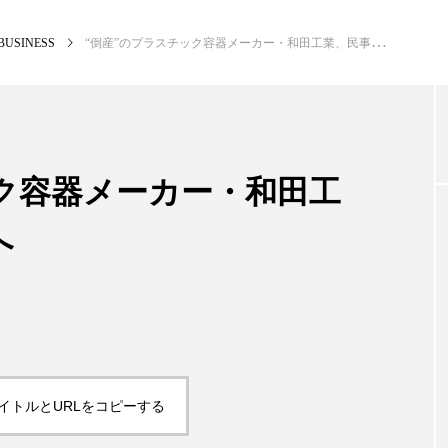
BUSINESS
“倒産”のプラスチック容器メーカー・和田工業、民事再生手続きへ
NEW POST
カテゴリー毎の最新記事
ック容器メーカー・和田工
へ
BUSINESS
PR
イトルとURLをコピーする