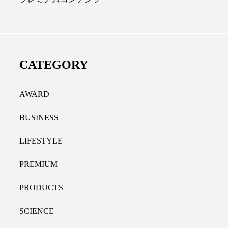
ディカルクリニック｜本郷
レチノール代替成分と
長：内科と循環器専門医の知
オールやレチナールなど
り拓く、再生医療と統合医
果と活用法
CATEGORY
たな価値
2026.07.30
.04.28
AWARD
BUSINESS
LIFESTYLE
PREMIUM
PRODUCTS
SCIENCE