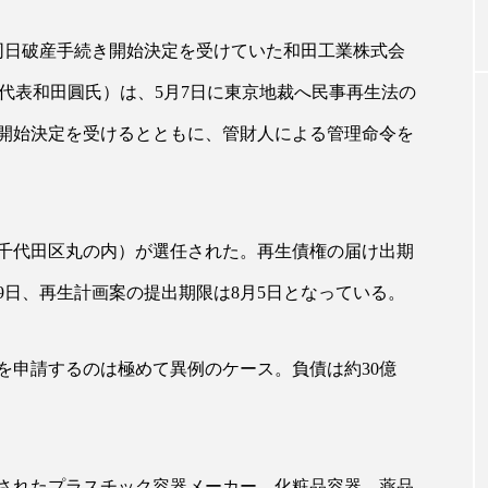
、同日破産手続き開始決定を受けていた和田工業株式会
｜AI
GWI調査から読み解く2030年の都
青山メ
10、代表和田圓氏）は、5月7日に東京地裁へ民事再生法の
ら
市型スパ――身近なウェルネスの
玲 院
次世代モデル
見が切
き開始決定を受けるとともに、管財人による管理命令を
療の新
2026.08.06
2026
千代田区丸の内）が選任された。再生債権の届け出期
月9日、再生計画案の提出期限は8月5日となっている。
FEATURED
注目の企画
を申請するのは極めて異例のケース。負債は約30億
改組されたプラスチック容器メーカー。化粧品容器、薬品