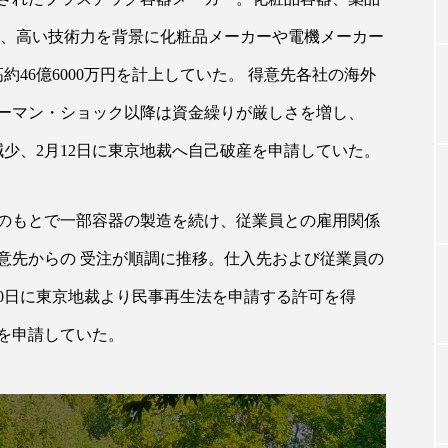
い、高い技術力を背景に化粧品メーカーや電機メーカー
約46億6000万円を計上していた。 得意先各社の海外
TAG LIST
ーマン・ショック以降は資金繰りが厳しさを増し、
タグ一覧
で減少、2月12日に東京地裁へ自己破産を申請していた。
のもとで一部容器の製造を続け、従業員との雇用関係
ChatGPT
Gemini
Instagram
SaaS
SN
意先からの 受注が順調に推移。仕入先および従業員の
ジャーコスメ
アレルギー
アロマ
アンチエイジン
30日に東京地裁より民事再生法を申請する許可を得
ューティー 冷え
インナービューティーアワード2025受賞商品
用を申請していた。
ング
エイジングケア
エクソソーム
オーガニック
ング
カカイオイル
ガジェット
キーワード