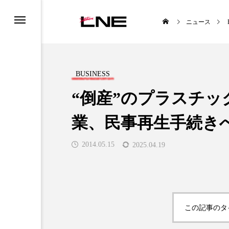
ニュース
BUSINESS
“倒産”のプラスチ
業、民事再生手続き
UCTS
LIFESTYLE
2014.05.15
2025.04.19

この記事のタ