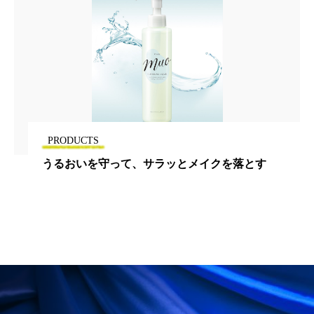
ペアトリートメント
ヘッドスパ
ヘルスケア
ヘルスビューティー
ポジショニング
ボディケア
ホルモン
マーケティング
マイクロスパ
マネジメント
むくみ対策
むくみ改善
PRODUCTS
うるおいを守って、サラッとメイクを落とす
メンズスキンケア
メンタルケア
メンタルヘルス
ライフスタイル
リカバリー
リカバリーウェア
リサーチ
リナロール 効果
リラクゼーション
リラックス効果
レチナール
レチノール