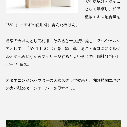
で和漢成分を壊すこ
アンチエイジング
アンチソリチュード
となく濃縮し、和漢
植物エキス配合量を
インタビュー
インナービューティー 冷え
18％（=ヨモギの使用料）含んだ石けん。
インナービューティーアワード2025受賞商品
通常の石けんとして利用。そのあと一度洗い流し、スペシャルケ
ウェアラブルデバイス
ウェルネス
アとして、「AVELLUCHE」を、額・鼻・あご・両ほほにクルク
ルとすべらせながらマッサージするとよいそうで、同社は”美肌
ウェルビーイング
エイジングケア
バー”と命名。
エクソソーム
オーガニック
オゾン
オタネニンジンパウダーの天然スクラブ効果と、和漢植物エキス
カウンセラー
カウンセリング
の力が肌のターンオーバーを促すそう。
カカイオイル
ガジェット
キーワード
クルエルティフリー
クレンジング