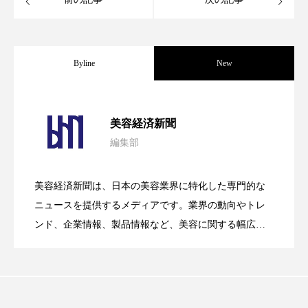
スマートウォッチ
スマートパッチ
スマートリング
セーフプレイス
セラミド
Byline
New
セラミド保湿
セルフケア
パーフェクト社の「AI美容」事例｜「死
2026.08.04
ソーシャルウェルネス
ソーシャルコマース
美容経済新聞
編集部
花王、化粧品事業で棚卸資産38%削減
2026.07.28
タンパク質
ディープクレンジング
の谷」克服と酷暑を商機に変えるB2B
美容経済新聞は、日本の美容業界に特化した専門的な
デジタルデトックス
デトックス
【技術転用】ポーラの『顔画像解析AI』
2026.07.20
――AI需要予測で猛暑の欠品と過剰在庫
ニュースを提供するメディアです。業界の動向やトレ
SaaSモデル
ドライヤー 温度 髪 ダメージ
ナイアシンアミド
ンド、企業情報、製品情報など、美容に関する幅広い
テーマを取り上げています。 編集部では、美容業界の
が猛暑の建設現場に選ばれる理由
を防ぐDX戦略
ナイトプロテイン
ナイトルーティン 金木犀
取材や情報収集、分析を行い、業界内外の最新情報を
主に美容業界関係者に向けて発信しています。私たち
パーソナライズ
バーチャルメイク
は「キレイをふやす」を企業理念として信頼性の高い