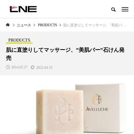
グローバルビューティ＆ヘルスケアビジネス誌
ニュース
PRODUCTS
肌に直塗りしてマッサージ、”美肌バー”石けん発売
NEW POST
カテゴリー毎の最新記事
PRODUCTS
BUSINESS
PREMIUM
肌に直塗りしてマッサージ、”美肌バー”石けん発
売
2014.05.27
2025.04.19
I
GWI調査から読み解く2030年の
青山メディカルクリニック｜本
都市型スパ――身近なウェルネス
玲 院長：内科と循環器専門医の
の次世代モデル
知見が切り拓く、再生医療と統
医療の新たな価値
2026.08.06
2026.04.28