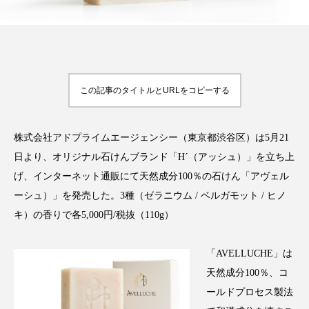
FEATURED
注目の企画
この記事のタイトルとURLをコピーする
株式会社アドプライムエージェンシー（東京都渋谷区）は5月21
TAG LIST
タグ一覧
日より、オリジナル石けんブランド「H´（アッシュ）」を立ち上
げ、インターネット通販にて天然成分100％の石けん「アヴェル
AI
B2B
BeautyTech
ChatGPT
ーシュ）」を発売した。3種（ゼラニウム / ベルガモット / ヒノ
キ）の香りで各5,000円/税抜（110g）
Gemini
Instagram
SaaS
SNS
「AVELLUCHE」は
TikTok
アスタキサンチン
天然成分100％、コ
アスレジャーコスメ
アレルギー
アロマ
ールドプロセス製法