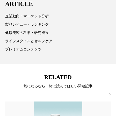
ARTICLE
パーフェクト株式会社
バイオハッキング
情報提供を通じて美容業界の発展に貢献すべく努力し
ています。
企業動向・マーケット分析
バイオミメティクス
バイオミメティック
製品レビュー・ランキング
バクチオール
バリア機能
ハロウィ
健康美容の科学・研究成果
ライフスタイルとセルフケア
ハロウィン後スキンケア
プレミアムコンテンツ
ハロウィン翌日 肌リセット
ヒアルロン酸
ビジネスモデル
ビタミンC誘導体
ファシア
RELATED
ファスティング
フィトレチノール
気になるなら一緒に読んでほしい関連記事
プチ断食
ブルーオーシャン

フレグランス 冬
プロンプト
ヘアケア