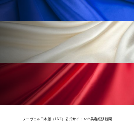
ローカル
ロンジェビティ
下半身美容
乾燥 対策 冬 スキンケア
乾燥対策
乾燥肌対策
他者との再接続
企業・経済
価格改定
保湿
保湿と香り
保湿成分
健康寿命
光老化
免疫 肌
冬 UVケア
冬 美容 習慣
冬 髪 ツヤ 出す 方法
冬 髪 乾燥 改善 方法
冬スキンケア
冬の乾燥肌
冬の印象美
ヌーヴェル日本版（LNE）公式サイト with美容経済新聞
冬の準備
冬美容
冷え対策