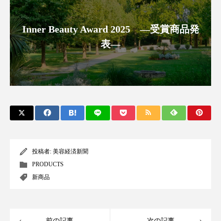
クローズアップ
ケーススタディ
コグニティブヘルス
コスト削減
Inner Beauty Award 2025 ―受賞商品発
表―
コネクテッド・ビューティ
コミュニケーション
コルチゾール
サステナビリティ
サステナブル美容
サプライチェーン
サプリ
サロンクレンジング
サロン戦略
サロン経営
サロン連略
シャネル
投稿者:
美容経済新聞
PRODUCTS
スカルプ クレンジング 頻度
スカルプケア
新商品
スキンケア
スキンケア 習慣
スキンケアルーティン
ストレス
スパ
前の記事
次の記事