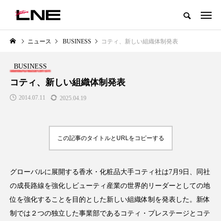
グローバルビューティ＆ヘルスケアビジネス誌
ニュース
BUSINESS
コティ、新しい組織体制発表
NEW POST
カテゴリー毎の最新記事
BUSINESS
LIFESTYLE
BUSINESS
コティ、新しい組織体制発表
2014.07.11
2025.04.19
この記事のタイトルとURLをコピーする
グローバルに展開する香水・化粧品大手コティ社は7月9日、同社
SNSの「加工顔」と美容医療｜AI
GWI調査から読み解く2030年の
」
がもたらす可能性とこれから
都市型スパ――身近なウェルネ
の成長路線を強化しビューティ産業の世界的リーダーとしての地
の次世代モデル
2026.07.13
位を強化することを目的とした新しい組織体制を発表した。新体
2026.08.06
制では２つの独立した事業部であるコティ・プレステージとコテ