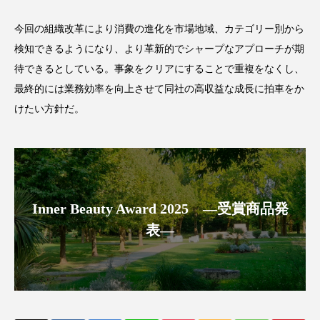
アンチエイジング
アンチソリチュード
今回の組織改革により消費の進化を市場地域、カテゴリー別から
インタビュー
インナービューティー 冷え
検知できるようになり、より革新的でシャープなアプローチが期
待できるとしている。事象をクリアにすることで重複をなくし、
インナービューティーアワード2025受賞商品
最終的には業務効率を向上させて同社の高収益な成長に拍車をか
けたい方針だ。
ウェアラブルデバイス
ウェルネス
ウェルビーイング
エイジングケア
エクソソーム
オーガニック
オゾン
Inner Beauty Award 2025 ―受賞商品発
カウンセラー
カウンセリング
表―
カカイオイル
ガジェット
キーワード
クルエルティフリー
クレンジング