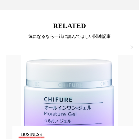
パーフェクト株式会社
バイオハッキング
バイオミメティクス
バイオミメティック
RELATED
バクチオール
バリア機能
ハロウィ
気になるなら一緒に読んでほしい関連記事

ハロウィン後スキンケア
ハロウィン翌日 肌リセット
ヒアルロン酸
ビジネスモデル
ビタミンC誘導体
ファシア
ファスティング
フィトレチノール
プチ断食
ブルーオーシャン
フレグランス 冬
プロンプト
ヘアケア
BUSINESS