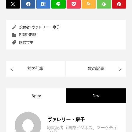
クローズアップ
ケーススタディ
コグニティブヘルス
コスト削減
投稿者:
ヴァレリー・康子
コネクテッド・ビューティ
コミュニケーション
BUSINESS
国際市場
コルチゾール
サステナビリティ
サステナブル美容
サプライチェーン
前の記事
次の記事
サプリ
サロンクレンジング
サロン戦略
サロン経営
サロン連略
シャネル
Byline
New
スカルプ クレンジング 頻度
スカルプケア
スキンケア
スキンケア 習慣
世界の化粧品市場2025年展望：P&G・
2025.06.11
ヴァレリー・康子
スキンケアルーティン
ストレス
スパ
顧問記者（国際ビジネス、マーケティ
ング）