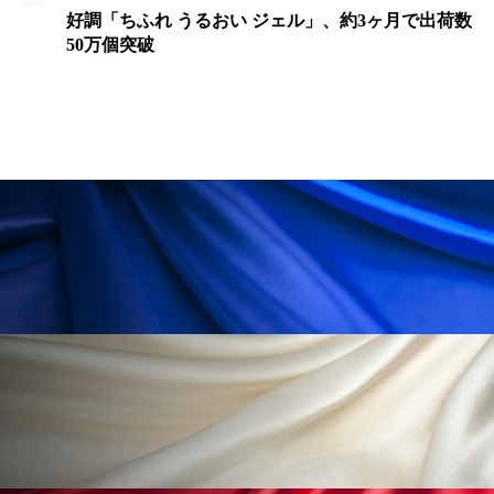
ペアトリートメント
ヘッドスパ
好調「ちふれ うるおい ジェル」、約3ヶ月で出荷数
50万個突破
ヘルスケア
ヘルスビューティー
ポジショニング
ボディケア
ホルモン
マーケティング
マイクロスパ
マネジメント
むくみ対策
むくみ改善
メンズスキンケア
メンタルケア
メンタルヘルス
ライフスタイル
リカバリー
リカバリーウェア
リサーチ
リナロール 効果
リラクゼーション
リラックス効果
レチナール
レチノール