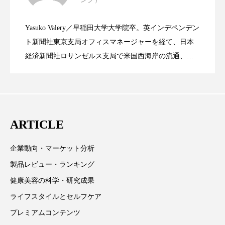
資生堂、「女性研究者サイエンスグラン
2023.06.30
LVMH・ロレアルの戦略と日本企業の課
スマートウォッチ
スマートパッチ
Yasuko Valery／早稲田大学大学院卒。英インデペンデン
米バイオテクノロジー企業アミリス、
2023.06.29
スマートリング
セーフプレイス
セラミド
ト」の第16回受賞者決定
ト新聞社東京支局オフィスマネージャーを経て、日本
題
経済新聞社ロサンゼルス支局で米国西海岸の流通、産
セラミド保湿
セルフケア
業分野を専門に記者経験を積む。本紙では主に、米国
CEO退任と世界的な人員削除を発表
欧州の海外メーカー、ブランドの動向、海外市場の動
ソーシャルウェルネス
ソーシャルコマース
向、新規ビジネスモデルなどを担当。現在はロンドン
に在住
タンパク質
ディープクレンジング
ARTICLE
デジタルデトックス
デトックス
企業動向・マーケット分析
ドライヤー 温度 髪 ダメージ
ナイアシンアミド
製品レビュー・ランキング
健康美容の科学・研究成果
ナイトプロテイン
ナイトルーティン 金木犀
ライフスタイルとセルフケア
パーソナライズ
バーチャルメイク
プレミアムコンテンツ