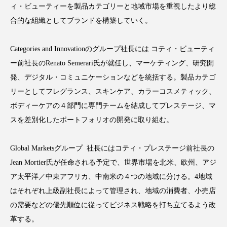
ィ・ビューティーを製品カテゴリーと地域市場を重視したより総
合的な組織としてブランドを構築していく。
Categories and Innovationのグループ社長には コティ・ビューティ
FEATURED
注目の企画
ー前社長のRenato Semerari氏が就任し、マーケティング、研究開
発、デジタル・コミュニケーションなどを統括する。製品カテゴ
リーとしてフレグランス、スキンケア、カラーコスメティック、
TAG LIST
ボディーケアの４部門に専門チームを結成してプレステージ、マ
タグ一覧
スを差別化したポートフォリオの開発に取り組む。
AI
B2B
BeautyTech
ChatGPT
Global Marketsグループ 社長にはコティ・プレステージ前社長の
Jean Mortier氏が任命される予定で、世界市場を北米、欧州、アジ
Gemini
Instagram
SaaS
SNS
ア太平洋／中東アフリカ、中南米の４つの地域に分ける。4地域
TikTok
アスタキサンチン
はそれぞれ上級副社長によって管理され、地域の消費者、小売店
の需要などの優先順位に従ってビジネス戦略を打ち立てるよう改
アスレジャーコスメ
アレルギー
アロマ
革する。