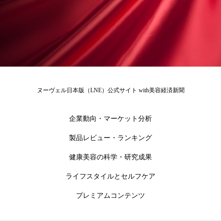
ローカル
ロンジェビティ
下半身美容
乾燥 対策 冬 スキンケア
乾燥対策
乾燥肌対策
他者との再接続
企業・経済
価格改定
保湿
保湿と香り
保湿成分
ヌーヴェル日本版（LNE）公式サイト with美容経済新聞
健康寿命
光老化
免疫 肌
企業動向・マーケット分析
冬 UVケア
冬 美容 習慣
製品レビュー・ランキング
健康美容の科学・研究成果
冬 髪 ツヤ 出す 方法
冬 髪 乾燥 改善 方法
ライフスタイルとセルフケア
冬スキンケア
冬の乾燥肌
冬の印象美
プレミアムコンテンツ
冬の準備
冬美容
冷え対策