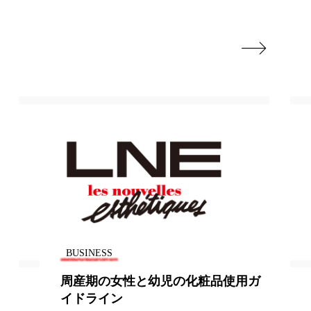
地政学リスク

廃棄ロス
成分
日焼け止め
温活女子
温活習慣
語辞典
男性美容
筋膜
精油
ネス
美容医療
BUSINESS
ル
肌バリア
周産期の女性と幼児の化粧品使用ガ
ウェルネス
酷暑
イドライン