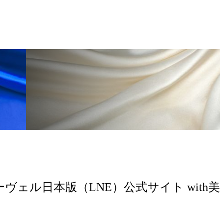
 香り 効果
需要予測
頭皮 保湿 ミスト おすすめ
香料
香水 レイヤリング
香水の持続
高市
リア機能 とは
ーヴェル日本版（LNE）公式サイト with