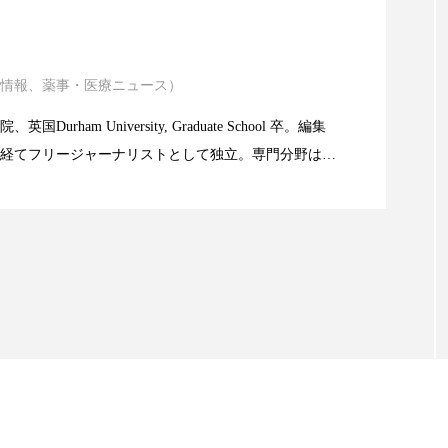
ハロウィン翌日 肌リセット
ヒアルロン酸
ビジネスモデ
ニキビ瘢痕有病率に差異
フィトレチノール
プチ断食
ブルーオーシャン
情報、薬事・医療ニュース）
atic Technology
ペアトリートメント
ヘッドスパ
ヘルスケア
ヘ
Durham University, Graduate School 卒。編集
ア
ホルモン
マーケティング
マイクロスパ
経てフリージャーナリストとして独立。専門分野は、
限食の減量効果に差なし
。また、同分野を中心に翻訳、ウェブコンテンツ・デ
メンズスキンケア
メンタルケア
メンタルヘルス
ても活躍中。 本誌では主に、米国欧州を中心に先端美
米FDAなどの情報を担当。
ェア
リサーチ
リナロール 効果
リラクゼーション
ローカル
ロンジェビティ
下半身美容
乾燥 
他者との再接続
企業・経済
価格改定
保湿
免疫 肌
冬 UVケア
冬 美容 習慣
冬 髪 ツヤ 出す 
冬の印象美
冬の準備
冬美容
冷え対策