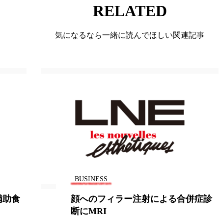
RELATED
ー
加工顔
労働環境
国内市場
国際市場
気になるなら一緒に読んでほしい関連記事
香り
孤独
巡らせるケア
巡りケア
差別化
抗酸化
抗酸化ケア
断食
新商品
日中関係
梅雨
棚卸資産
汗ケア
温活スキンケア
物流問題
特殊メイク
猛暑
生物模倣
用
眠
睡眠 美容 金木犀
睡眠美容
秋
秋 冷え
対策
美容
美容テック
美容と政治
美容ビジ
BUSINESS
美肌習慣
美脚習慣
老化
肌ケア
肌トラブ
補助食
顔へのフィラー注射による合併症診
律神経
花王
血行促進
過剰在庫
都市型美容
断にMRI