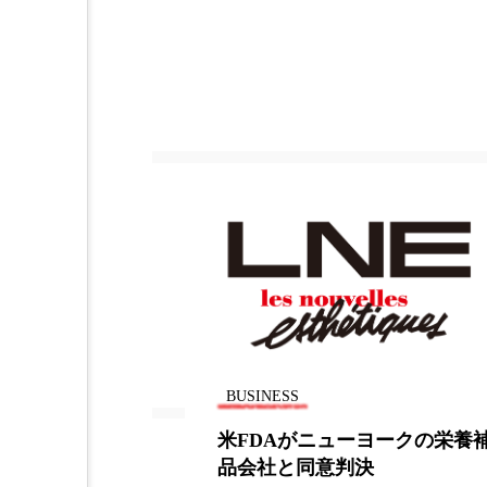
加工アプリ
加工フィルタ
外出控え
夜 スキンケア 
技術経営
技術転用
時間制限食
東洋医学
為替相場
熱中症対策
画像解析
発酵
睡
素髪ケア やり方
紫外線
BUSINESS
美容業界
美的感覚
ュースが子ど
米FDAがニューヨークの栄養
肌荒れ防止
脳
自
助ける
品会社と同意判決