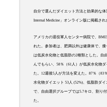
自分で選んだダイエット方法と効果的な体重減少
超が「ながら美容」を実
SNSの「加工顔」と美容医療
Internal Medicine」オンライン版に掲載さ
を有効に使いたい」が9
がもたらす可能性とこれか
2026.07.13
9
アメリカの退役軍人センター病院で、BMI3
れた。参加者は、肥満以外は健康体で、痩
は低炭水化物と低脂肪の2種類とした。自由
んでもらい、58％（61人）が低炭水化物ダ
た。12週後5人が方法を変えた。87％（
水化物ダイエット 53人 (52%)、低脂肪ダ
で、自由選択グループでは5.7キロ、割り
た。