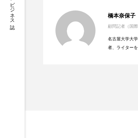
ハロウィン後スキンケア
2023.06.30
男性・家族歴・重症度で
橋本奈保子
ファシア
ファスティング
顧問記者（国際
2023.06.29
ニキビへの新技術Photopneum
プロンプト
ヘアケア
名古屋大学大学院、英国
ポジショニング
ボディケ
者、ライターを
2023.06.28
時間制限食とカロリー制
医学・化学関連
むくみ対策
むくみ改善
ィレクターとし
容医療、化学、
リカバリー
リカバリーウ
レチナール
レチノール
乾燥対策
乾燥肌対策
健康寿命
光老化
冬スキンケア
冬の乾燥肌