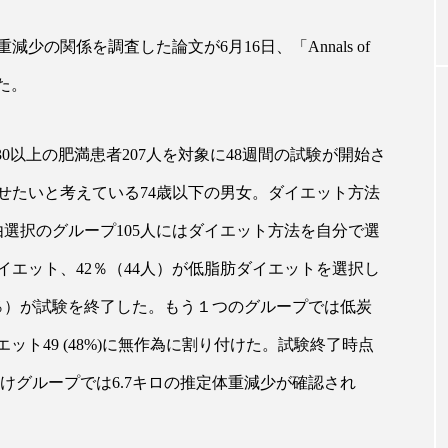
の関係を調査した論文が6月16日、「Annals of
｜AI
GWI調査から読み解く2030年の都
青山メ
れた。
ら
市型スパ――身近なウェルネスの
玲 院
次世代モデル
見が切
療の新
2026.08.06
2026
0以上の肥満患者207人を対象に48週間の試験が開始さ
せたいと考えている74歳以下の男女。ダイエット方法
選択のグループ105人にはダイエット方法を自分で選
イエット、42％（44人）が低脂肪ダイエットを選択し
FEATURED
83％）が試験を終了した。もう１つのグループでは低炭
注目の企画
イエット49 (48%)に無作為に割り付けた。試験終了時点
付けグループでは6.7キロの推定体重減少が確認され