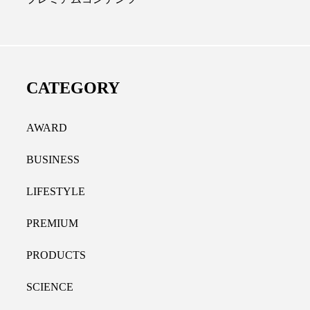
ディカルクリニック｜本郷
レチノール代替成分と
長：内科と循環器専門医の知
オールやレチナールなど
り拓く、再生医療と統合医
果と活用法
CATEGORY
たな価値
2026.07.30
.04.28
AWARD
BUSINESS
LIFESTYLE
PREMIUM
PRODUCTS
SCIENCE