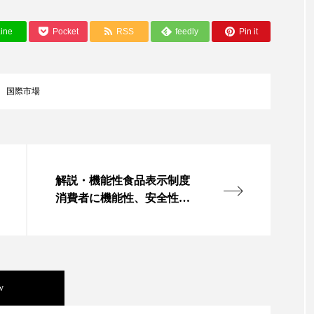
ップ
ケーススタディ
コグニティブヘルス
コスト
ine
Pocket
RSS
feedly
Pin it
コミュニケーション
コルチゾール
サステナビリティ
サロンクレンジング
サロン戦略
サロン経営
国際市場
スカルプケア
スキンケア
スキンケア 習慣
ス
マートウォッチ
スマートパッチ
スマートリング
セ
解説・機能性食品表示制度
ソーシャルウェルネス
ソーシャルコマース
タン
消費者に機能性、安全性の
ジタルデトックス
デトックス
ドライヤー 温度 髪 ダメー
科学的根拠開示（上）
ルーティン 金木犀
パーソナライズ
バーチャルメイク
ミメティクス
バイオミメティック
バクチオール
w