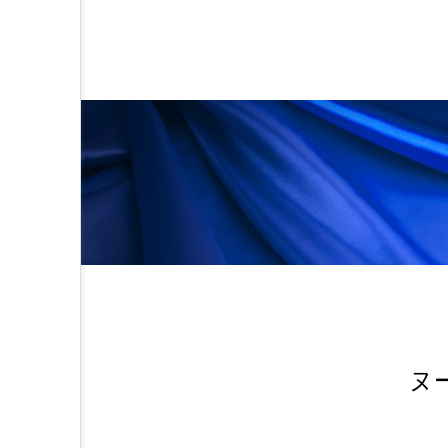
金木犀 スキンケア
金木犀
香りケア
香りの重ね使い
髪 静電気 冬 対策
髪のバ
ヌ