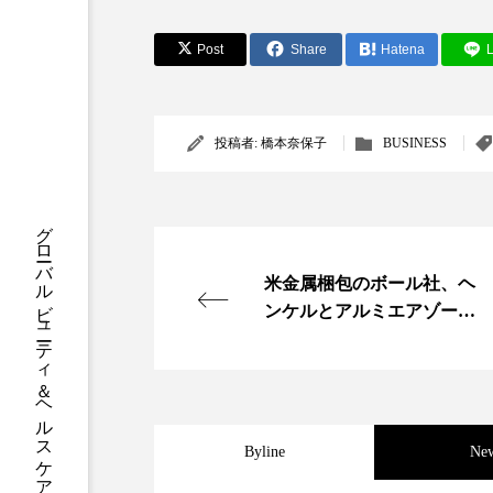
クレンジング
クローズア
Post
Share
Hatena
L
コネクテッド・ビューティ
サプライチェーン
サプリ
投稿者:
橋本奈保子
BUSINESS
スカルプ クレンジング 頻度
グローバルビューティ＆ヘルスケアビジネス誌
ストレス
スパ
ス
米金属梱包のボール社、ヘ
セラミド保湿
セルフケア
ンケルとアルミエアゾール
ディープクレンジング
デ
のパッケージング開発強化
ナイトプロテイン
ナイト
バイオハッキング
バイオ
Byline
Ne