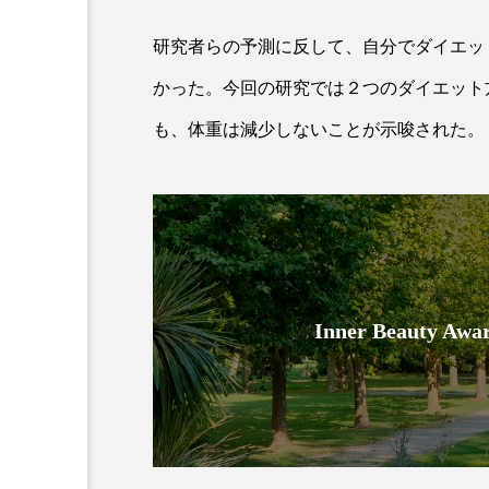
研究者らの予測に反して、自分でダイエッ
かった。今回の研究では２つのダイエット
も、体重は減少しないことが示唆された。
AI
B2B
BeautyTech
アスタキサンチン
アスレ
Inner Beauty
インタビュー
インナービ
ウェルネス
ウェルビーイ
カウンセラー
カウンセリ