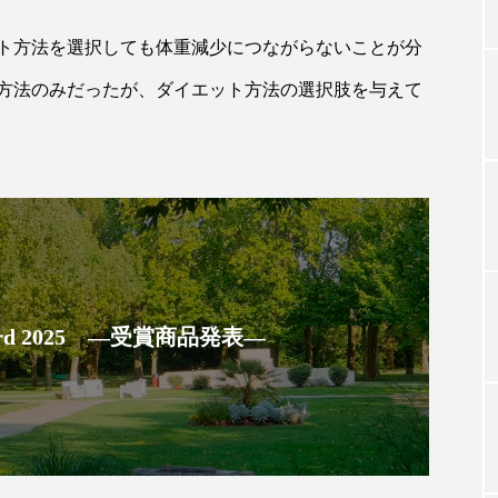
ト方法を選択しても体重減少につながらないことが分
TAG LIST
方法のみだったが、ダイエット方法の選択肢を与えて
タグ一覧
ChatGPT
Gemini
Instagram
SaaS
SN
ジャーコスメ
アレルギー
アロマ
アンチエイジン
 Award 2025 ―受賞商品発表―
ューティー 冷え
インナービューティーアワード2025受賞商品
ング
エイジングケア
エクソソーム
オーガニック
ング
カカイオイル
ガジェット
キーワード