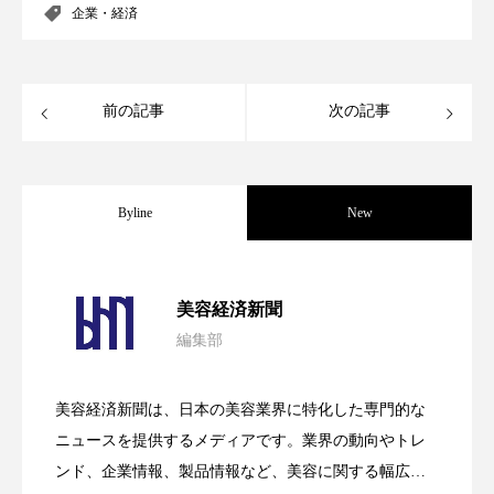
企業・経済
スマートウォッチ
スマートパッチ
スマートリング
セーフプレイス
セラミド
前の記事
次の記事
セラミド保湿
セルフケア
ソーシャルウェルネス
ソーシャルコマース
Byline
New
タンパク質
ディープクレンジング
パーフェクト社の「AI美容」事例｜「死
2026.08.04
デジタルデトックス
デトックス
美容経済新聞
編集部
ドライヤー 温度 髪 ダメージ
ナイアシンアミド
花王、化粧品事業で棚卸資産38%削減
2026.07.28
の谷」克服と酷暑を商機に変えるB2B
ナイトプロテイン
ナイトルーティン 金木犀
美容経済新聞は、日本の美容業界に特化した専門的な
【技術転用】ポーラの『顔画像解析AI』
2026.07.20
――AI需要予測で猛暑の欠品と過剰在庫
ニュースを提供するメディアです。業界の動向やトレ
SaaSモデル
パーソナライズ
バーチャルメイク
ンド、企業情報、製品情報など、美容に関する幅広い