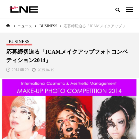
グローバルビューティ＆ヘルスケアビジネス誌
ニュース
BUSINESS
応募締切迫る「ICAMメイクアップフォトコンペティション2014」
NEW POST
カテゴリー毎の最新記事
BUSINESS
BUSINESS
PREMIUM
応募締切迫る「ICAMメイクアップフォトコンペ
ティション2014」
2014.08.20
2025.04.19
I
GWI調査から読み解く2030年の
青山メディカルクリニック｜本
都市型スパ――身近なウェルネス
玲 院長：内科と循環器専門医の
の次世代モデル
知見が切り拓く、再生医療と統
医療の新たな価値
2026.08.06
2026.04.28