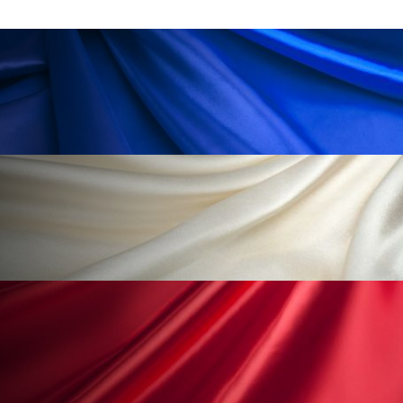
ローカル
ロンジェビティ
下半身美容
乾燥 対策 冬 スキンケア
乾燥対策
乾燥肌対策
他者との再接続
企業・経済
価格改定
保湿
保湿と香り
保湿成分
健康寿命
光老化
免疫 肌
冬 UVケア
冬 美容 習慣
冬 髪 ツヤ 出す 方法
冬 髪 乾燥 改善 方法
冬スキンケア
冬の乾燥肌
冬の印象美
冬の準備
冬美容
冷え対策