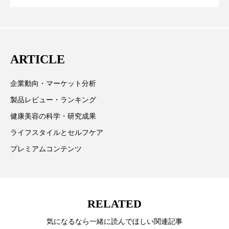
テーマを取り上げています。 編集部では、美容業界の
パーフェクト株式会社
バイオハッキング
が猛暑の建設現場に選ばれる理由
を防ぐDX戦略
取材や情報収集、分析を行い、業界内外の最新情報を
主に美容業界関係者に向けて発信しています。私たち
バイオミメティクス
バイオミメティック
は「キレイをふやす」を企業理念として信頼性の高い
ARTICLE
バクチオール
バリア機能
ハロウィ
情報提供を通じて美容業界の発展に貢献すべく努力し
ています。
ハロウィン後スキンケア
企業動向・マーケット分析
製品レビュー・ランキング
ハロウィン翌日 肌リセット
ヒアルロン酸
健康美容の科学・研究成果
ビジネスモデル
ビタミンC誘導体
ファシア
ライフスタイルとセルフケア
プレミアムコンテンツ
ファスティング
フィトレチノール
プチ断食
ブルーオーシャン
RELATED
フレグランス 冬
プロンプト
ヘアケア
気になるなら一緒に読んでほしい関連記事