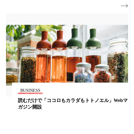
ペアトリートメント
ヘッドスパ

ヘルスケア
ヘルスビューティー
ポジショニング
ボディケア
ホルモン
マーケティング
マイクロスパ
マネジメント
むくみ対策
むくみ改善
メンズスキンケア
メンタルケア
メンタルヘルス
ライフスタイル
BUSINESS
読むだけで「ココロもカラダもトトノエル」Webマ
リカバリー
リカバリーウェア
リサーチ
ガジン開設
リナロール 効果
リラクゼーション
リラックス効果
レチナール
レチノール