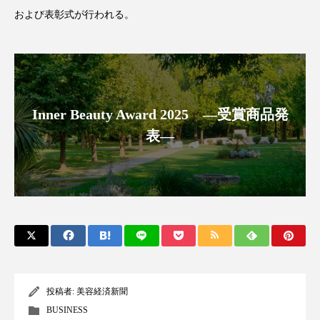
クローズアップ
ケーススタディ
および表彰式が行われる。
コグニティブヘルス
コスト削減
コネクテッド・ビューティ
コミュニケーション
コルチゾール
サステナビリティ
Inner Beauty Award 2025 ―受賞商品発
表―
サステナブル美容
サプライチェーン
サプリ
サロンクレンジング
サロン戦略
サロン経営
サロン連略
シャネル
スカルプ クレンジング 頻度
スカルプケア
スキンケア
スキンケア 習慣
投稿者:
美容経済新聞
スキンケアルーティン
ストレス
スパ
BUSINESS