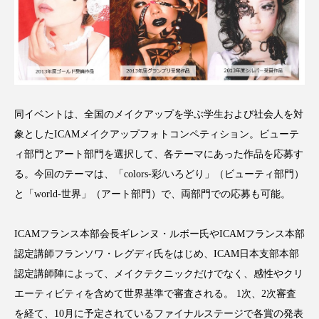
アンチエイジング
アンチソリチュード
インタビュー
インナービューティー 冷え
インナービューティーアワード2025受賞商品
同イベントは、全国のメイクアップを学ぶ学生および社会人を対
ウェアラブルデバイス
ウェルネス
象としたICAMメイクアップフォトコンペティション。ビューテ
ウェルビーイング
エイジングケア
ィ部門とアート部門を選択して、各テーマにあった作品を応募す
る。今回のテーマは、「colors-彩/いろどり」（ビューティ部門）
エクソソーム
オーガニック
オゾン
と「world-世界」（アート部門）で、両部門での応募も可能。
カウンセラー
カウンセリング
ICAMフランス本部会長ギレンヌ・ルボー氏やICAMフランス本部
カカイオイル
ガジェット
キーワード
認定講師フランソワ・レグディ氏をはじめ、ICAM日本支部本部
認定講師陣によって、メイクテクニックだけでなく、感性やクリ
クルエルティフリー
クレンジング
エーティビティを含めて世界基準で審査される。 1次、2次審査
を経て、10月に予定されているファイナルステージで各賞の発表