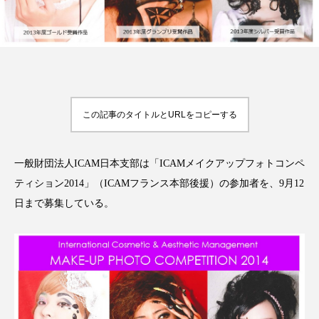
FEATURED
注目の企画
この記事のタイトルとURLをコピーする
TAG LIST
タグ一覧
一般財団法人ICAM日本支部は「ICAMメイクアップフォトコンペ
ティション2014」（ICAMフランス本部後援）の参加者を、9月12
AI
B2B
BeautyTech
ChatGPT
日まで募集している。
Gemini
Instagram
SaaS
SNS
TikTok
アスタキサンチン
アスレジャーコスメ
アレルギー
アロマ