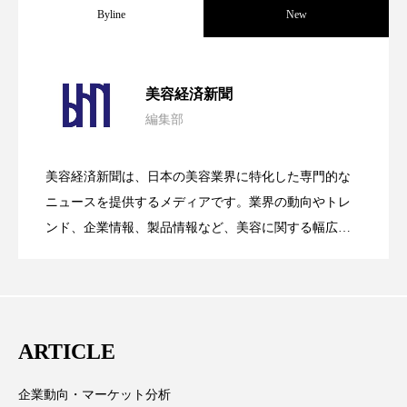
クローズアップ
ケーススタディ
Byline
New
コグニティブヘルス
コスト削減
パーフェクト社の「AI美容」事例｜「死
2026.08.04
コネクテッド・ビューティ
コミュニケーション
美容経済新聞
編集部
コルチゾール
サステナビリティ
花王、化粧品事業で棚卸資産38%削減
2026.07.28
の谷」克服と酷暑を商機に変えるB2B
サステナブル美容
サプライチェーン
美容経済新聞は、日本の美容業界に特化した専門的な
【技術転用】ポーラの『顔画像解析AI』
2026.07.20
――AI需要予測で猛暑の欠品と過剰在庫
ニュースを提供するメディアです。業界の動向やトレ
SaaSモデル
サプリ
サロンクレンジング
サロン戦略
ンド、企業情報、製品情報など、美容に関する幅広い
テーマを取り上げています。 編集部では、美容業界の
サロン経営
サロン連略
シャネル
が猛暑の建設現場に選ばれる理由
を防ぐDX戦略
取材や情報収集、分析を行い、業界内外の最新情報を
主に美容業界関係者に向けて発信しています。私たち
スカルプ クレンジング 頻度
スカルプケア
は「キレイをふやす」を企業理念として信頼性の高い
ARTICLE
スキンケア
スキンケア 習慣
情報提供を通じて美容業界の発展に貢献すべく努力し
ています。
スキンケアルーティン
ストレス
スパ
企業動向・マーケット分析