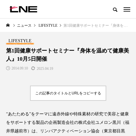
グローバルビューティ＆ヘルスケアビジネス誌
ニュース
LIFESTYLE
第1回健康サポートセミナー『身体を温めて健康美人』10月5日開催
NEW POST
カテゴリー毎の最新記事
LIFESTYLE
LIFESTYLE
BUSINESS
第1回健康サポートセミナー『身体を温めて健康美
人』10月5日開催
2014.09.10
2025.04.19
この記事のタイトルとURLをコピーする
SNSの「加工顔」と美容医療｜AI
GWI調査から読み解く2030年の
」
がもたらす可能性とこれから
都市型スパ――身近なウェルネ
“あたためる”をテーマに遠赤外線や特殊素材の研究で美容と健康
の次世代モデル
2026.07.13
をサポートする製品の企画製造会社の株式会社ユメロン黒川（福
2026.08.06
井県越前市）は、リンパアクティベーション協会（東京都目黒