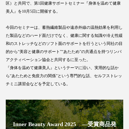
区）と共同で、第1回健康サポートセミナー『身体を温めて健康
美人』を10月5日に開催する。
今回のセミナーは、蓄熱繊維製品や遠赤外線の温熱効果を利用し
FEATURED
注目の企画
た製品などのハード面だけでなく、健康に関する知識や冷え性緩
和のストレッチなどのソフト面のサポートを行うという同社の目
的から“美容と健康のサポート”“あたため”の共通点を持つリンパ
TAG LIST
アクティベーション協会と共同するに至った。
タグ一覧
『身体を温めて健康美人』というテーマに沿い、実用的な話か
ら“あたためと免疫力の関係”という専門的な話、セルフストレッ
AI
B2B
BeautyTech
ChatGPT
チミニ講習会などを予定している。
Gemini
Instagram
SaaS
SNS
TikTok
アスタキサンチン
アスレジャーコスメ
アレルギー
アロマ
Inner Beauty Award 2025 ―受賞商品発