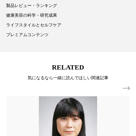
製品レビュー・ランキング
スマートウォッチ
スマートパッチ
健康美容の科学・研究成果
スマートリング
セーフプレイス
セラミド
ライフスタイルとセルフケア
プレミアムコンテンツ
セラミド保湿
セルフケア
ソーシャルウェルネス
ソーシャルコマース
RELATED
タンパク質
ディープクレンジング
気になるなら一緒に読んでほしい関連記事
デジタルデトックス
デトックス

ドライヤー 温度 髪 ダメージ
ナイアシンアミド
ナイトプロテイン
ナイトルーティン 金木犀
パーソナライズ
バーチャルメイク