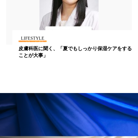
パーフェクト株式会社
バイオハッキング
バイオミメティクス
バイオミメティック
バクチオール
バリア機能
ハロウィ
LIFESTYLE
皮膚科医に聞く、「夏でもしっかり保湿ケアをする
ハロウィン後スキンケア
ことが大事」
ハロウィン翌日 肌リセット
ヒアルロン酸
ビジネスモデル
ビタミンC誘導体
ファシア
ファスティング
フィトレチノール
プチ断食
ブルーオーシャン
フレグランス 冬
プロンプト
ヘアケア