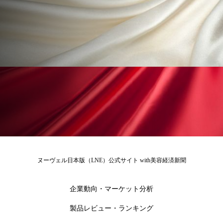
ペアトリートメント
ヘッドスパ
ヘルスケア
ヘルスビューティー
ポジショニング
ボディケア
ホルモン
マーケティング
マイクロスパ
マネジメント
むくみ対策
むくみ改善
メンズスキンケア
メンタルケア
メンタルヘルス
ライフスタイル
ヌーヴェル日本版（LNE）公式サイト with美容経済新聞
リカバリー
リカバリーウェア
リサーチ
企業動向・マーケット分析
リナロール 効果
リラクゼーション
製品レビュー・ランキング
リラックス効果
レチナール
レチノール