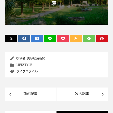
表―
アンチエイジング
アンチソリチュード
インタビュー
インナービューティー 冷え
インナービューティーアワード2025受賞商品
ウェアラブルデバイス
ウェルネス
ウェルビーイング
エイジングケア
投稿者:
美容経済新聞
エクソソーム
オーガニック
オゾン
LIFESTYLE
ライフスタイル
カウンセラー
カウンセリング
カカイオイル
ガジェット
キーワード
前の記事
次の記事
クルエルティフリー
クレンジング