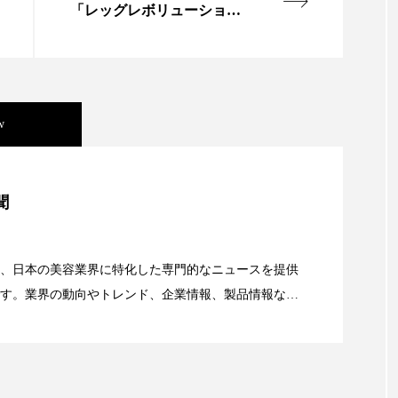
「レッグレボリューション
労働環境
国内市場
国際市場
地政学リスク
１」 講習＆体験会を開催
巡らせるケア
巡りケア
廃棄ロス
成分
断食
新商品
日中関係
日焼け止め
時間制
w
ケア
温活スキンケア
温活女子
温活習慣
為
美容」事例｜「死の谷」克服と酷暑を商機に変えるB2B
聞
猛暑
生物模倣
用語辞典
男性美容
画像
資産38%削減――AI需要予測で猛暑の欠品と過剰在庫
容
秋
秋 冷え
筋膜
精油
素髪ケア や
、日本の美容業界に特化した専門的なニュースを提供
美容と政治
美容ビジネス
美容医療
美容業界
す。業界の動向やトレンド、企業情報、製品情報な
顔画像解析AI』が猛暑の建設現場に選ばれる理由
る幅広いテーマを取り上げています。 編集部では、美
ケア
肌トラブル
肌バリア
肌荒れ防止
脳
情報収集、分析を行い、業界内外の最新情報を主に美
向けて発信しています。私たちは「キレイをふやす」
酷暑
金木犀 スキンケア
金木犀 香り 効果
需要予
て信頼性の高い情報提供を通じて美容業界の発展に貢