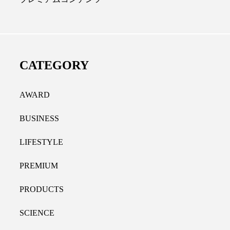
ディカルクリニック｜本郷
レチノール代替成分と
長：内科と循環器専門医の知
オールやレチナールなど
り拓く、再生医療と統合医
果と活用法
CATEGORY
たな価値
2026.07.30
.04.28
AWARD
BUSINESS
LIFESTYLE
PREMIUM
PRODUCTS
SCIENCE