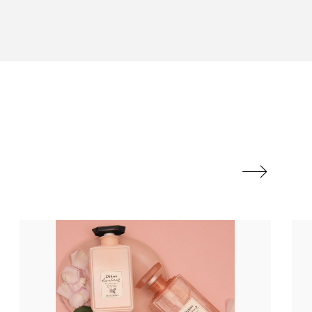
い
香料
髪のバリア機能 とは
