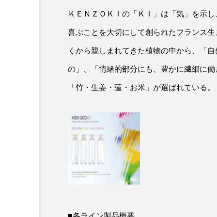
ＫＥＮＺＯＫＩの「ＫＩ」は「気」を示し
喜ぶことを大切にして創られたフランス生
くから親しまれてきた植物の中から、「自
の」、「情緒的部分にも、豊かに繊細に働
「竹・生姜・蓮・お米」が選ばれている。
AI
B2B
BeautyTech
アスタキサンチン
アスレ
インタビュー
インナービ
ウェルネス
ウェルビーイ
カウンセラー
カウンセリ
■各ライン製品概要