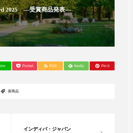
ハロウィン翌日 肌リセット
ヒアルロン酸
ビタミンC誘導
 Award 2025 ―受賞商品発表―
チノール
プチ断食
ブルーオーシャン
フレグランス
ント
ヘッドスパ
ヘルスケア
ヘルスビューティー
マーケティング
マネジメント
むくみ対策
むく
ルケア
メンタルヘルス
ライフスタイル
リカバリ
ine
Pocket
RSS
feedly
Pin it
果
リラクゼーション
リラックス効果
レチナール
下半身美容
乾燥 対策 冬 スキンケア
乾燥対策
新商品
済
価格改定
保湿
保湿と香り
保湿成分
冬 美容 習慣
冬 髪 ツヤ 出す 方法
冬 髪 乾燥 改善 方法
インディバ・ジャパン
冬の準備
冬美容
冷え対策
冷え性改善