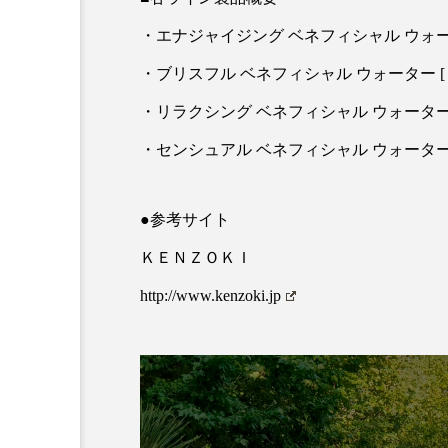
クレンジング
クローズア
・エナジャイジング ベネフィシャル ウォーター
コネクテッド・ビューティ
・ブリスフル ベネフィシャル ウォーター [ 生
・リラクシング ベネフィシャル ウォーター[ 
サプライチェーン
サプリ
・センシュアル ベネフィシャル ウォーター[ 
スカルプ クレンジング 頻度
ストレス
スパ
ス
●参考サイト
ＫＥＮＺＯＫＩ
セラミド保湿
セルフケア
http://www.kenzoki.jp
ディープクレンジング
デ
ナイトプロテイン
ナイト
バイオハッキング
バイオ