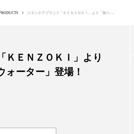
PRODUCTS
スキンケアブランド「ＫＥＮＺＯＫＩ」より「新ベネフィシャルウォーター」登場！
NEW POST
カテゴリー毎の最新記事
「ＫＥＮＺＯＫＩ」より
ウォーター」登場！
BUSINESS
PR