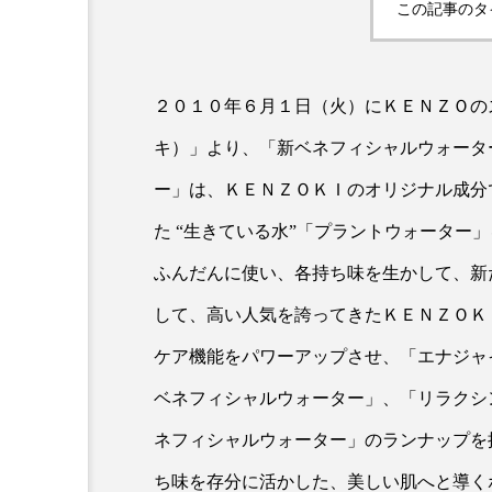
この記事のタ
超が「ながら美容」を実
SNSの「加工顔」と美容医療
を有効に使いたい」が9
がもたらす可能性とこれか
２０１０年６月１日（火）にＫＥＮＺＯの
2026.07.13
キ）」より、「新ベネフィシャルウォータ
9
ー」は、ＫＥＮＺＯＫＩのオリジナル成分
た “生きている水”「プラントウォーター
ふんだんに使い、各持ち味を生かして、新
して、高い人気を誇ってきたＫＥＮＺＯＫ
ケア機能をパワーアップさせ、「エナジャ
ベネフィシャルウォーター」、「リラクシ
ネフィシャルウォーター」のランナップを
ち味を存分に活かした、美しい肌へと導く