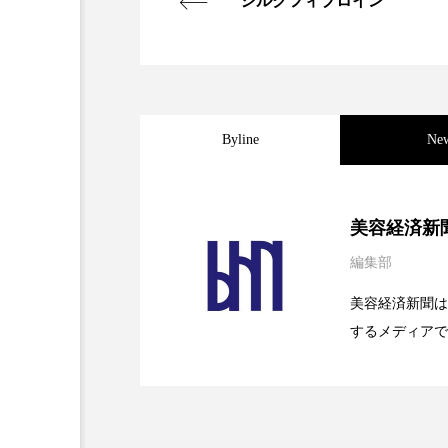
シルクフィブロイン
加工フィルター
加工顔
夜 スキンケア 香り
孤独
抗酸化
抗酸化ケア
Byline
Ne
梅雨
棚卸資産
汗
2026.08.04
パーフェクト社の「AI
美容経済新
物流問題
特殊メイク
編集部
2026.07.28
花王、化粧品事業で棚卸
睡眠 美容 金木犀
睡眠美
SaaSモデル
美容経済新聞は
美容
美容テック
するメディアで
2026.07.20
【技術転用】ポーラの『
を防ぐDX戦略
ど、美容に関す
美脚習慣
老化
肌
容業界の取材や
容業界関係者に
血行促進
過剰在庫
を企業理念とし