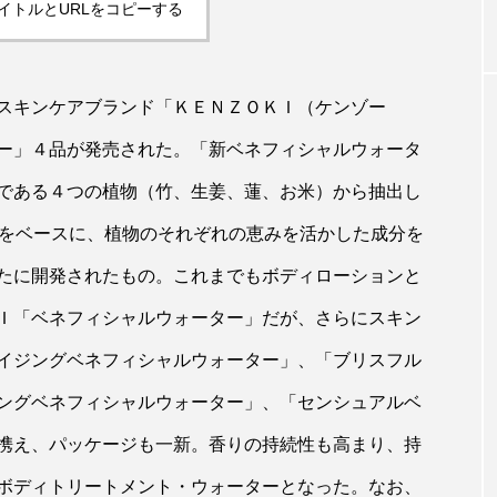
イトルとURLをコピーする
｜AI
パーフェクト社の「AI美容」事例
青山メ
ら
｜「死の谷」克服と酷暑を商機に
玲 院
スキンケアブランド「ＫＥＮＺＯＫＩ（ケンゾー
変えるB2B SaaSモデル
見が切
ー」４品が発売された。「新ベネフィシャルウォータ
療の新
2026.08.04
2026
である４つの植物（竹、生姜、蓮、お米）から抽出し
」をベースに、植物のそれぞれの恵みを活かした成分を
たに開発されたもの。これまでもボディローションと
FEATURED
Ｉ「ベネフィシャルウォーター」だが、さらにスキン
イジングベネフィシャルウォーター」、「ブリスフル
注目の企画
ングベネフィシャルウォーター」、「センシュアルベ
携え、パッケージも一新。香りの持続性も高まり、持
ボディトリートメント・ウォーターとなった。なお、