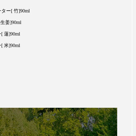
ップ
ケーススタディ
コグニティブヘルス
コスト
[ 竹]90ml
コミュニケーション
コルチゾール
サステナビリティ
姜]90ml
蓮]90ml
サロンクレンジング
サロン戦略
サロン経営
米]90ml
スカルプケア
スキンケア
スキンケア 習慣
ス
マートウォッチ
スマートパッチ
スマートリング
セ
ソーシャルウェルネス
ソーシャルコマース
タン
ジタルデトックス
デトックス
ドライヤー 温度 髪 ダメー
ルーティン 金木犀
パーソナライズ
バーチャルメイク
ミメティクス
バイオミメティック
バクチオール