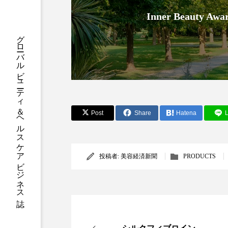
ハロウィン後スキンケア
Inner Beauty
ファスティング
フィトレ
グローバルビューティ＆ヘルスケアビジネス誌
ヘアケア
ペアトリートメ
ボディケア
ホルモン
メンズスキンケア
メンタ
Post
Share
Hatena
L
リサーチ
リナロール 効
ローカル
ロンジェビティ
投稿者:
美容経済新聞
PRODUCTS
他者との再接続
企業・経
免疫 肌
冬 UVケア
冬の乾燥肌
冬の印象美