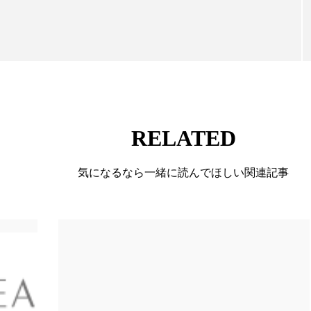
香り
香り メンタルケア
香りケア
香りの重ね使
ています。
の持続
高市政権
高齢社会
髪 静電気 冬 対策
RELATED
気になるなら一緒に読んでほしい関連記事