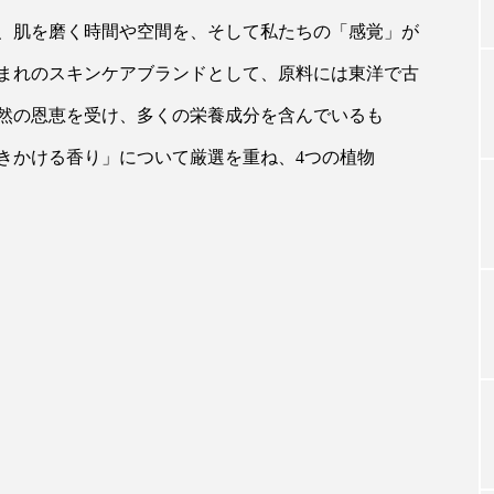
、肌を磨く時間や空間を、そして私たちの「感覚」が
まれのスキンケアブランドとして、原料には東洋で古
TAG LIST
然の恩恵を受け、多くの栄養成分を含んでいるも
タグ一覧
きかける香り」について厳選を重ね、4つの植物
ChatGPT
Gemini
Instagram
SaaS
SN
ジャーコスメ
アレルギー
アロマ
アンチエイジン
ューティー 冷え
インナービューティーアワード2025受賞商品
ング
エイジングケア
エクソソーム
オーガニック
ング
カカイオイル
ガジェット
キーワード