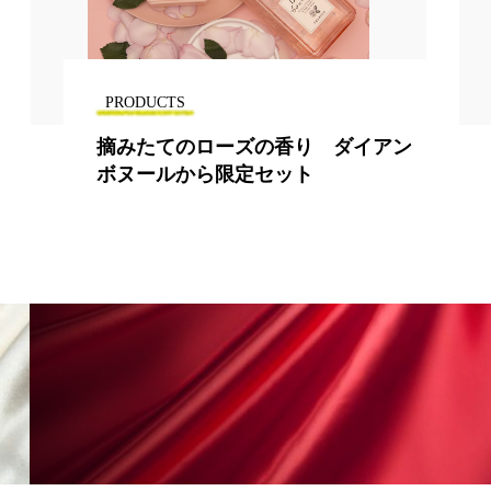
PRODUCTS
PRO
摘みたてのローズの香り ダイアン
ファ
ボヌールから限定セット
アで