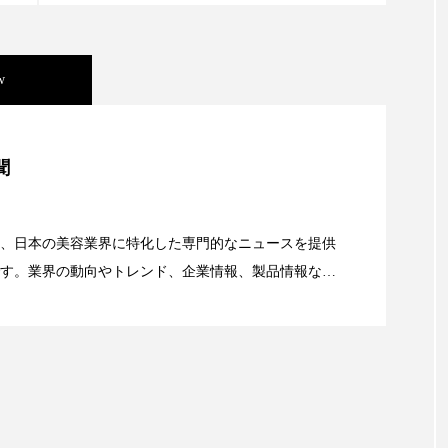
労働環境
国内市場
国際市場
地政学リスク
w
巡らせるケア
巡りケア
廃棄ロス
成分
断食
新商品
日中関係
日焼け止め
時間制
美容」事例｜「死の谷」克服と酷暑を商機に変えるB2B
聞
ケア
温活スキンケア
温活女子
温活習慣
為
資産38%削減――AI需要予測で猛暑の欠品と過剰在庫
猛暑
生物模倣
用語辞典
男性美容
画像
、日本の美容業界に特化した専門的なニュースを提供
す。業界の動向やトレンド、企業情報、製品情報な
容
秋
秋 冷え
筋膜
精油
素髪ケア や
顔画像解析AI』が猛暑の建設現場に選ばれる理由
る幅広いテーマを取り上げています。 編集部では、美
美容と政治
美容ビジネス
美容医療
美容業界
情報収集、分析を行い、業界内外の最新情報を主に美
向けて発信しています。私たちは「キレイをふやす」
ケア
肌トラブル
肌バリア
肌荒れ防止
脳
て信頼性の高い情報提供を通じて美容業界の発展に貢
ています。
酷暑
金木犀 スキンケア
金木犀 香り 効果
需要予