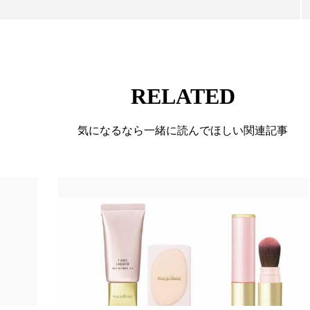
香り
香り メンタルケア
香りケア
香りの重ね使
の持続
高市政権
高齢社会
髪 静電気 冬 対策
RELATED
気になるなら一緒に読んでほしい関連記事