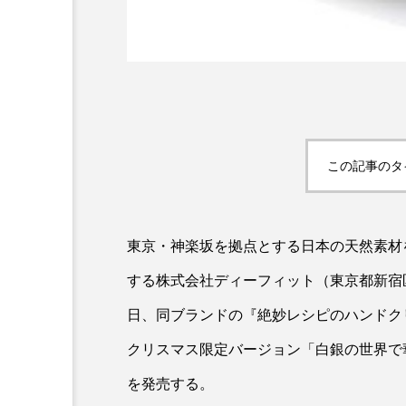
この記事のタ
AI
B2B
BeautyTech
東京・神楽坂を拠点とする日本の天然素材
アスタキサンチン
アスレ
する株式会
社ディーフィット（東京都新宿区
インタビュー
インナービ
日、同ブランドの『絶妙レシピのハンドク
ウェルネス
ウェルビーイ
クリスマス限定バージョン「白銀の世界で
カウンセラー
カウンセリ
を発売する。