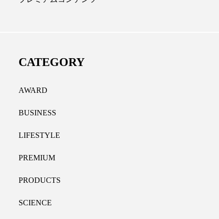
ディカルクリニック｜本郷
レチノール代替成分と
長：内科と循環器専門医の知
オールやレチナールなど
り拓く、再生医療と統合医
果と活用法
CATEGORY
たな価値
2026.07.30
.04.28
AWARD
BUSINESS
LIFESTYLE
PREMIUM
PRODUCTS
SCIENCE