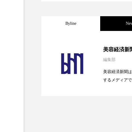
加工フィルター
加工顔
Byline
Ne
夜 スキンケア 香り
孤独
抗酸化
抗酸化ケア
2026.08.04
パーフェクト社の「AI
美容経済新
梅雨
棚卸資産
汗
編集部
2026.07.28
花王、化粧品事業で棚卸
SaaSモデル
物流問題
特殊メイク
美容経済新聞は
するメディアで
睡眠 美容 金木犀
睡眠美
2026.07.20
【技術転用】ポーラの『
を防ぐDX戦略
ど、美容に関す
美容
美容テック
容業界の取材や
容業界関係者に
美脚習慣
老化
肌
を企業理念とし
献すべく努力し
血行促進
過剰在庫