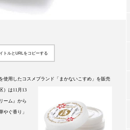
TAG LIST
タグ一覧
イトルとURLをコピーする
ChatGPT
Gemini
Instagram
SaaS
SN
を使用したコスメブランド「まかないこすめ」を販売
ジャーコスメ
アレルギー
アロマ
アンチエイジン
）は11月13
ューティー 冷え
インナービューティーアワード2025受賞商品
リーム』から
ング
エイジングケア
エクソソーム
オーガニック
華やぐ香り」
ング
カカイオイル
ガジェット
キーワード