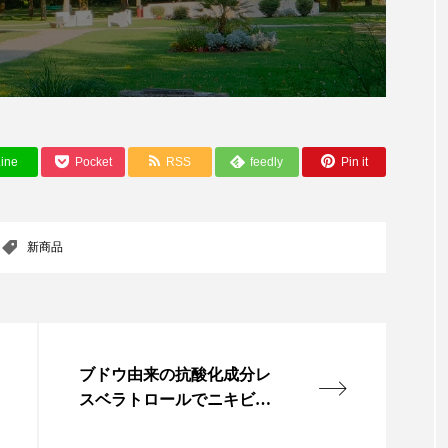
ハロウィン翌日 肌リセット
ヒアルロン酸
ビタミンC誘導
チノール
プチ断食
ブルーオーシャン
フレグランス
ント
ヘッドスパ
ヘルスケア
ヘルスビューティー
マーケティング
マネジメント
むくみ対策
むく
ine
Pocket
RSS
feedly
Pin it
ルケア
メンタルヘルス
ライフスタイル
リカバリ
果
リラクゼーション
リラックス効果
レチナール
新商品
下半身美容
乾燥 対策 冬 スキンケア
乾燥対策
済
価格改定
保湿
保湿と香り
保湿成分
ブドウ由来の抗酸化成分レ
冬 美容 習慣
冬 髪 ツヤ 出す 方法
冬 髪 乾燥 改善 方法
スベラトロールでニキビ治
療
冬の準備
冬美容
冷え対策
冷え性改善