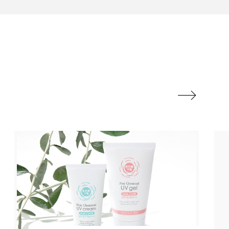
い
香料
髪のバリア機能 とは
