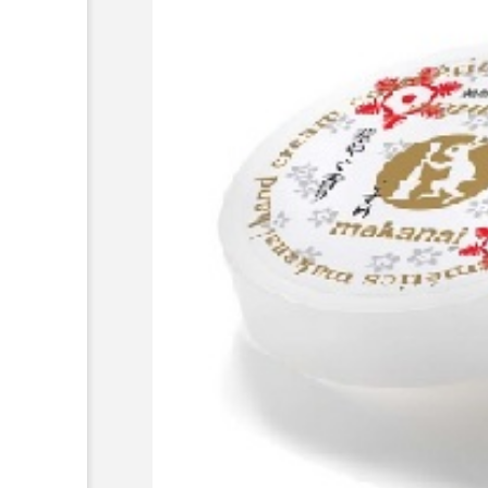
超が「ながら美容」を実
SNSの「加工顔」と美容医療
を有効に使いたい」が9
がもたらす可能性とこれか
2026.07.13
9