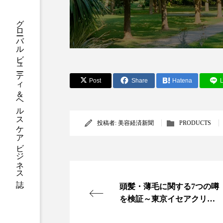
ハロウィン後スキンケア
グローバルビューティ＆ヘルスケアビジネス誌
ファスティング
フィトレ
ヘアケア
ペアトリートメ
ボディケア
ホルモン
Post
Share
Hatena
L
メンズスキンケア
メンタ
リサーチ
リナロール 効
投稿者:
美容経済新聞
PRODUCTS
ローカル
ロンジェビティ
他者との再接続
企業・経
頭髪・薄毛に関する7つの噂
免疫 肌
冬 UVケア
を検証～東京イセアクリニ
ック
冬の乾燥肌
冬の印象美