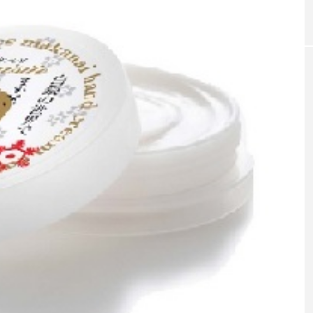
｜AI
パーフェクト社の「AI美容」事例
青山メ
ら
｜「死の谷」克服と酷暑を商機に
玲 院
変えるB2B SaaSモデル
見が切
療の新
2026.08.04
2026
FEATURED
注目の企画