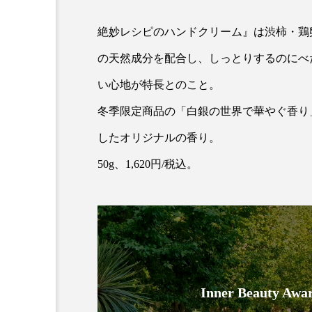
クレンジング
クローズア
絶妙レシピのハンドクリーム』は渋柿・鶏
コネクテッド・ビューティ
の天然成分を配合し、しっとりするのにべ
サプライチェーン
サプリ
い心地が特長とのこと。
冬季限定商品の「白銀の世界で華やぐ香り
スカルプ クレンジング 頻度
したオリジナルの香り。
ストレス
スパ
ス
50g、1,620円/税込。
セラミド保湿
セルフケア
ディープクレンジング
デ
ナイトプロテイン
ナイト
バイオハッキング
バイオ
Inner Beauty