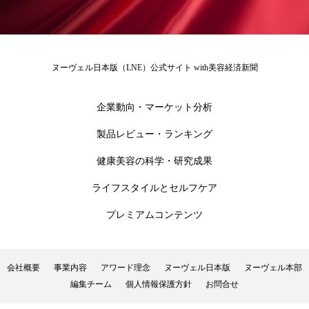
ローカル
ロンジェビティ
下半身美容
乾燥 対策 冬 スキンケア
乾燥対策
ヌーヴェル日本版（LNE）公式サイト with美容経済新聞
乾燥肌対策
他者との再接続
企業・経済
企業動向・マーケット分析
価格改定
保湿
保湿と香り
保湿成分
製品レビュー・ランキング
健康寿命
光老化
免疫 肌
健康美容の科学・研究成果
ライフスタイルとセルフケア
冬 UVケア
冬 美容 習慣
プレミアムコンテンツ
冬 髪 ツヤ 出す 方法
冬 髪 乾燥 改善 方法
冬スキンケア
冬の乾燥肌
冬の印象美
会社概要
事業内容
アワード理念
ヌーヴェル日本版
ヌーヴェル本部
編集チーム
個人情報保護方針
お問合せ
冬の準備
冬美容
冷え対策