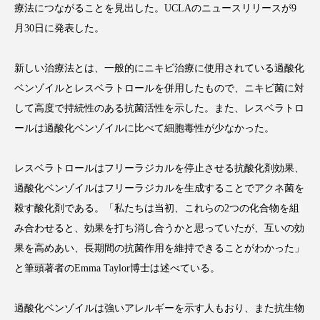
療法につながることを見出した。UCLAのニュースリリースが9
月30日に発表した。
新しい治療法とは、一般的にニキビ治療に使用されている過酸化
FEATURED
注目の企画
ベンゾイルとレスベラトロールを併用したもので、ニキビ菌に対
して高度で持続性のある抗菌活性を示した。また、レスベラトロ
ールは過酸化ベンゾイルに比べて細胞毒性が少なかった。
TAG LIST
タグ一覧
レスベラトロールはフリーラジカルを停止させる抗酸化剤効果、
過酸化ベンゾイルはフリーラジカルを生成することでアクネ菌を
AI
B2B
BeautyTech
ChatGPT
殺す酸化剤である。「私たちは当初、これらの2つの化合物を組
み合わせると、効果を打ち消し合うかと思っていたが、互いの効
Gemini
Instagram
SaaS
SNS
果を高めあい、長期間の抗菌作用を維持できることがわかった」
TikTok
アスタキサンチン
と筆頭著者のEmma Taylor博士は述べている。
アスレジャーコスメ
アレルギー
アロマ
過酸化ベンゾイルは強いアレルギーを示す人もおり、また抗生物