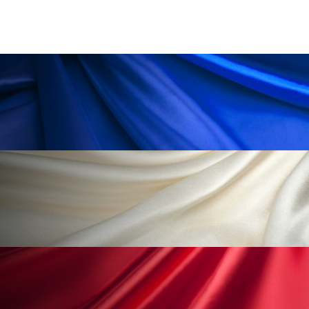
ペアトリートメント
ヘッドスパ
ヘルスケア
ヘルスビューティー
ポジショニング
ボディケア
ホルモン
マーケティング
マイクロスパ
マネジメント
むくみ対策
むくみ改善
メンズスキンケア
メンタルケア
メンタルヘルス
ライフスタイル
リカバリー
リカバリーウェア
リサーチ
リナロール 効果
リラクゼーション
リラックス効果
レチナール
レチノール