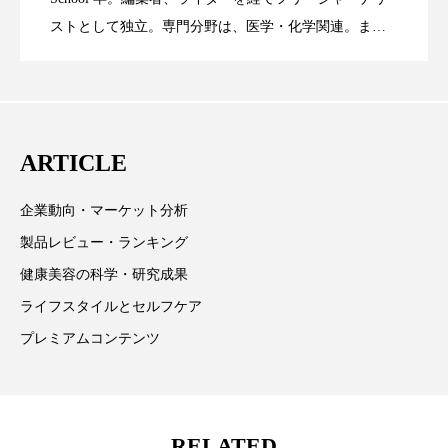
ストとして独立。専門分野は、医学・化学関連。ま
スマートウォッチ
スマートパッチ
た、同分野を中心に翻訳、ウェブコンテンツ・ディレ
に差なし
スマートリング
セーフプレイス
セラミド
クターとしても活躍中。 本誌では主に、米国欧州を中
心に先端美容医療、化学、米FDAなどの情報を担当。
セラミド保湿
セルフケア
ARTICLE
ソーシャルウェルネス
ソーシャルコマース
企業動向・マーケット分析
タンパク質
ディープクレンジング
製品レビュー・ランキング
デジタルデトックス
デトックス
健康美容の科学・研究成果
ライフスタイルとセルフケア
ドライヤー 温度 髪 ダメージ
ナイアシンアミド
プレミアムコンテンツ
ナイトプロテイン
ナイトルーティン 金木犀
パーソナライズ
バーチャルメイク
RELATED