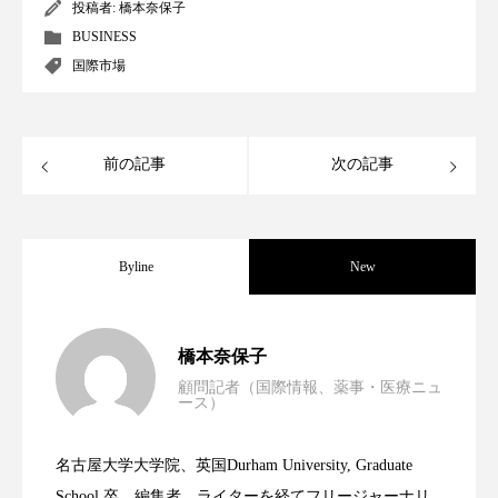
クローズアップ
ケーススタディ
投稿者:
橋本奈保子
BUSINESS
コグニティブヘルス
コスト削減
国際市場
コネクテッド・ビューティ
コミュニケーション
コルチゾール
サステナビリティ
前の記事
次の記事
サステナブル美容
サプライチェーン
Byline
New
サプリ
サロンクレンジング
サロン戦略
サロン経営
サロン連略
シャネル
男性・家族歴・重症度でニキビ瘢痕有病
2023.06.30
橋本奈保子
スカルプ クレンジング 頻度
スカルプケア
顧問記者（国際情報、薬事・医療ニュ
ース）
ニキビへの新技術Photopneumatic
2023.06.29
率に差異
スキンケア
スキンケア 習慣
名古屋大学大学院、英国Durham University, Graduate
スキンケアルーティン
ストレス
スパ
時間制限食とカロリー制限食の減量効果
2023.06.28
Technology
School 卒。編集者、ライターを経てフリージャーナリ