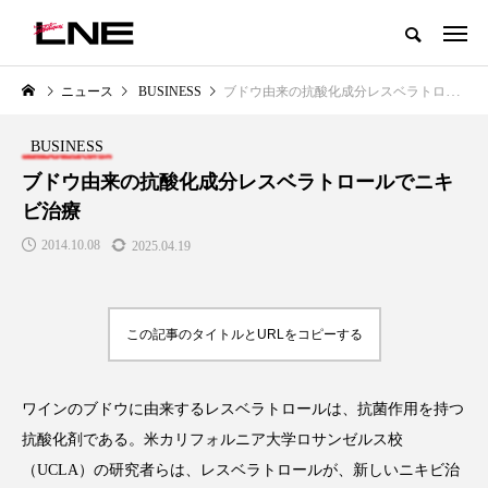
グローバルビューティ＆ヘルスケアビジネス誌
ニュース
BUSINESS
ブドウ由来の抗酸化成分レスベラトロールでニキビ治療
NEW POST
カテゴリー毎の最新記事
BUSINESS
LIFESTYLE
BUSINESS
ブドウ由来の抗酸化成分レスベラトロールでニキ
ビ治療
2014.10.08
2025.04.19
この記事のタイトルとURLをコピーする
SNSの「加工顔」と美容医療｜AI
GWI調査から読み解く2030年の
」
がもたらす可能性とこれから
都市型スパ――身近なウェルネ
ワインのブドウに由来するレスベラトロールは、抗菌作用を持つ
の次世代モデル
2026.07.13
抗酸化剤である。米カリフォルニア大学ロサンゼルス校
2026.08.06
（UCLA）の研究者らは、レスベラトロールが、新しいニキビ治