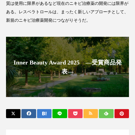
質は使用に限界があるなど現在のニキビ治療薬の開発には限界が
アンチエイジング
アンチソリチュード
ある。レスベラトロールは、まったく新しいアプローチとして、
インタビュー
インナービューティー 冷え
新規のニキビ治療薬開発につながりそうだ。
インナービューティーアワード2025受賞商品
ウェアラブルデバイス
ウェルネス
Inner Beauty Award 2025 ―受賞商品発
ウェルビーイング
エイジングケア
表―
エクソソーム
オーガニック
オゾン
カウンセラー
カウンセリング
カカイオイル
ガジェット
キーワード
クルエルティフリー
クレンジング