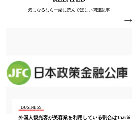
パーフェクト株式会社
バイオハッキング
気になるなら一緒に読んでほしい関連記事
バイオミメティクス
バイオミメティック

バクチオール
バリア機能
ハロウィ
ハロウィン後スキンケア
ハロウィン翌日 肌リセット
ヒアルロン酸
ビジネスモデル
ビタミンC誘導体
ファシア
ファスティング
フィトレチノール
BUSINESS
プチ断食
ブルーオーシャン
外国人観光客が美容業を利用している割合は15.6％
フレグランス 冬
プロンプト
ヘアケア