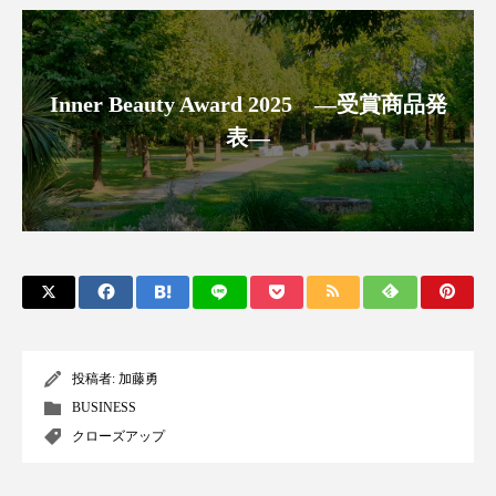
ペアトリートメント
ヘッドスパ
ヘルスケア
ヘルスビューティー
Inner Beauty Award 2025 ―受賞商品発
ポジショニング
ボディケア
ホルモン
表―
マーケティング
マイクロスパ
マネジメント
むくみ対策
むくみ改善
メンズスキンケア
メンタルケア
メンタルヘルス
ライフスタイル
リカバリー
リカバリーウェア
リサーチ
投稿者:
加藤勇
BUSINESS
リナロール 効果
リラクゼーション
クローズアップ
リラックス効果
レチナール
レチノール