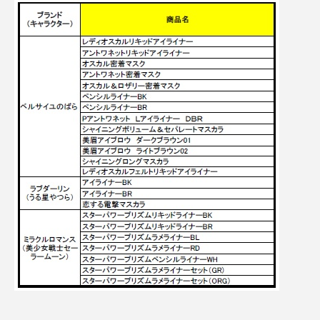
パーフェクト株式会社
バイオハッキング
バイオミメティクス
バイオミメティック
バクチオール
バリア機能
ハロウィ
ハロウィン後スキンケア
ハロウィン翌日 肌リセット
ヒアルロン酸
ビジネスモデル
ビタミンC誘導体
ファシア
ファスティング
フィトレチノール
プチ断食
ブルーオーシャン
フレグランス 冬
プロンプト
ヘアケア