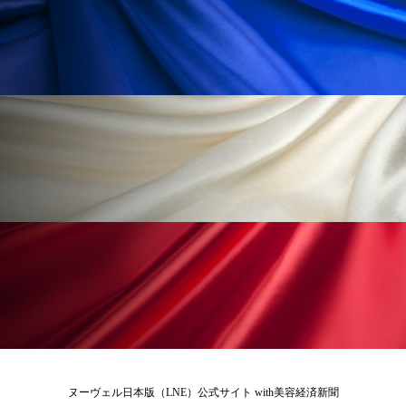
花王
血行促進
過剰在庫
都市型美容ウェルネス
酷暑
金木犀 スキンケア
金木犀 香り 効果
需要予測
頭皮 保湿 ミスト おすすめ
香り
香り メンタルケア
香りケア
香りの重ね使い
香料
香水 レイヤリング
香水の持続
高市政権
高齢社会
髪 静電気 冬 対策
髪のバリア機能 とは
ヌーヴェル日本版（LNE）公式サイト with美容経済新聞