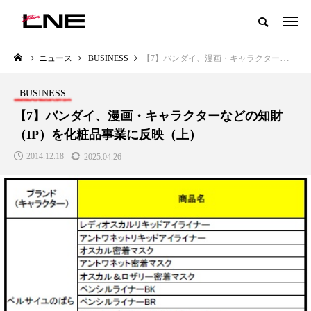
グローバルビューティ＆ヘルスケアビジネス誌
ニュース
BUSINESS
【7】バンダイ、漫画・キャラクターなどの知財（IP）を化粧品事業に反映（上）
NEW POST
カテゴリー毎の最新記事
BUSINESS
LIFESTYLE
BUSINESS
【7】バンダイ、漫画・キャラクターなどの知財
（IP）を化粧品事業に反映（上）
2014.12.18
2025.04.26
SNSの「加工顔」と美容医療｜AI
GWI調査から読み解く2030年の
」
がもたらす可能性とこれから
都市型スパ――身近なウェルネ
の次世代モデル
2026.07.13
2026.08.06