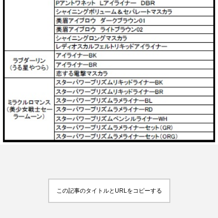
FEATURED
注目の企画
TAG LIST
タグ一覧
AI
B2B
BeautyTech
ChatGPT
Gemini
Instagram
SaaS
SNS
TikTok
アスタキサンチン
この記事のタイトルとURLをコピーする
アスレジャーコスメ
アレルギー
アロマ