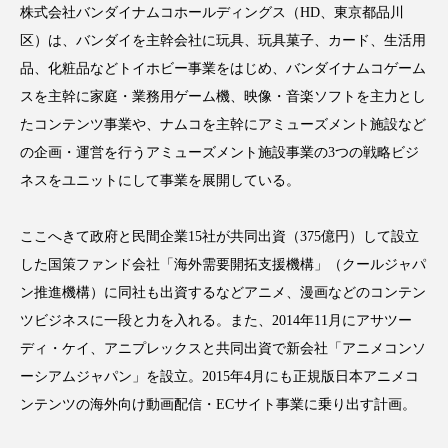
株式会社バンダイナムコホールディングス（HD、東京都品川
アンチエイジング
アンチソリチュード
区）は、バンダイを主幹会社に玩具、玩具菓子、カード、生活用
インタビュー
インナービューティー 冷え
品、化粧品などトイホビー事業をはじめ、バンダイナムコゲーム
スを主幹に家庭・業務用ゲーム機、映像・音楽ソフトを主力とし
インナービューティーアワード2025受賞商品
たコンテンツ事業や、ナムコを主幹にアミューズメント施設など
の企画・運営を行うアミューズメント施設事業の3つの戦略ビジ
ウェアラブルデバイス
ウェルネス
ネスをユニットにして事業を展開している。
ウェルビーイング
エイジングケア
ここへきて政府と民間企業15社が共同出資（375億円）して設立
エクソソーム
オーガニック
オゾン
した国策ファンド会社「海外需要開拓支援機構」（クールジャパ
ン推進機構）に同社も出資するなどアニメ、漫画などのコンテン
カウンセラー
カウンセリング
ツビジネスに一段と力を入れる。また、2014年11月にアサツー
ディ・ケイ、アニプレックスと共同出資で新会社「アニメコンソ
カカイオイル
ガジェット
キーワード
ーシアムジャパン」を設立。2015年4月にも正規版日本アニメコ
クルエルティフリー
クレンジング
ンテンツの海外向け動画配信・ECサイト事業に乗り出す計画。