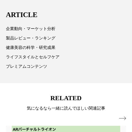
冷え性改善
加工アプリ
加工フィルター
発、クリーム人気商品に～
ARTICLE
加工顔
労働環境
国内市場
国際市場
企業動向・マーケット分析
地政学リスク
外出控え
夜 スキンケア 香り
製品レビュー・ランキング
健康美容の科学・研究成果
孤独
巡らせるケア
巡りケア
差別化
ライフスタイルとセルフケア
廃棄ロス
成分
技術経営
技術転用
プレミアムコンテンツ
抗酸化
抗酸化ケア
断食
新商品
日中関係
日焼け止め
時間制限食
RELATED
東洋医学
梅雨
棚卸資産
汗ケア
気になるなら一緒に読んでほしい関連記事
温活スキンケア
温活女子
温活習慣
