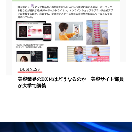
為替相場
熱中症対策
物流問題
特殊メイク
猛暑
生物模倣
用語辞典
男性美容
画像解析
発酵
睡眠
睡眠 美容 金木犀
睡眠美容
秋
秋 冷え
筋膜
精油
素髪ケア やり方
BUSINESS
紫外線対策
美容
美容テック
はどうなるのか 美容サイト部員
ワーキングマザーの
美容と政治
美容ビジネス
美容医療
ない生活”
美容業界
美的感覚
美肌習慣
美脚習慣
老化
肌ケア
肌トラブル
肌バリア
肌荒れ防止
脳
自律神経