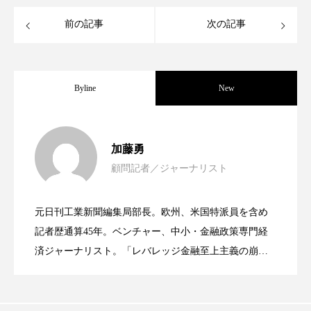
ローカル
ロンジェビティ
下半身美容
前の記事
次の記事
乾燥 対策 冬 スキンケア
乾燥対策
Byline
New
乾燥肌対策
他者との再接続
企業・経済
価格改定
保湿
保湿と香り
保湿成分
女性経営者連載１１・ミック・ケミスト
2021.11.30
加藤勇
健康寿命
光老化
免疫 肌
顧問記者／ジャーナリスト
女性経営者連載１１・ミック・ケミスト
2021.11.26
リー（下） ～営業と技術が一体となっ
冬 UVケア
冬 美容 習慣
元日刊工業新聞編集局部長。欧州、米国特派員を含め
冬 髪 ツヤ 出す 方法
冬 髪 乾燥 改善 方法
女性経営者連載１１・ミック・ケミスト
2021.11.26
リー （下） ～営業と技術が一体とな
記者歴通算45年。ベンチャー、中小・金融政策専門経
てOEM受注～
済ジャーナリスト。「レバレッジ金融至上主義の崩
冬スキンケア
冬の乾燥肌
冬の印象美
壊」など著述多数。本誌では主に、経済部門、企業取
リー（上） ～研究所で自前化粧品を開
ってOEM受注～
材を担当。
冬の準備
冬美容
冷え対策