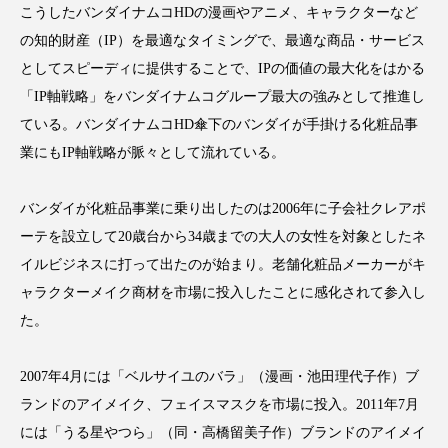
クローズアップ
ケーススタディ
こうしたバンダイナムコHDの漫画やアニメ、キャラクターなど
の知的財産（IP）を最適なタイミングで、最適な商品・サービス
コグニティブヘルス
コスト削減
としてスピーディに提供することで、IPの価値の最大化をはかる
「IP軸戦略」をバンダイナムコグループ最大の強みとして推進し
コネクテッド・ビューティ
コミュニケーション
ている。バンダイナムコHD傘下のバンダイが手掛ける化粧品事
コルチゾール
サステナビリティ
業にもIP軸戦略が脈々として流れている。
サステナブル美容
サプライチェーン
バンダイが化粧品事業に乗り出したのは2006年に子会社クレアポ
ーテを設立して20歳台から34歳までの大人の女性を対象としたネ
サプリ
サロンクレンジング
サロン戦略
イルビジネスに打って出たのが始まり。老舗化粧品メーカーがキ
サロン経営
サロン連略
シャネル
ャラクターメイク商材を市場に投入したことに感化されて参入し
た。
スカルプ クレンジング 頻度
スカルプケア
2007年4月には「ベルサイユのバラ」（漫画・池田理代子作）ブ
スキンケア
スキンケア 習慣
ランドのアイメイク、フェイスマスクを市場に投入。2011年7月
には「うる星やつら」（同・高橋留美子作）ブランドのアイメイ
スキンケアルーティン
ストレス
スパ