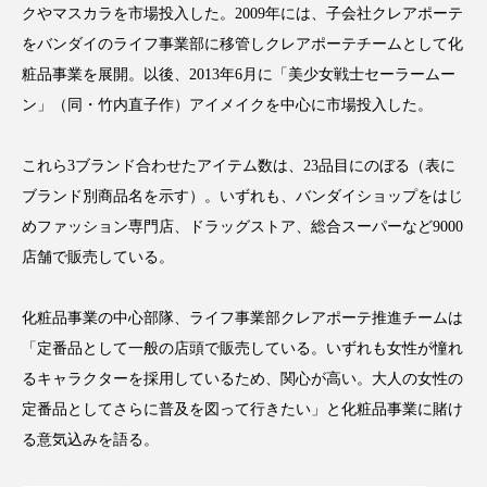
クやマスカラを市場投入した。2009年には、子会社クレアポーテ
スマートウォッチ
スマートパッチ
をバンダイのライフ事業部に移管しクレアポーテチームとして化
粧品事業を展開。以後、2013年6月に「美少女戦士セーラームー
スマートリング
セーフプレイス
セラミド
ン」（同・竹内直子作）アイメイクを中心に市場投入した。
セラミド保湿
セルフケア
これら3ブランド合わせたアイテム数は、23品目にのぼる（表に
ソーシャルウェルネス
ソーシャルコマース
ブランド別商品名を示す）。いずれも、バンダイショップをはじ
めファッション専門店、ドラッグストア、総合スーパーなど9000
タンパク質
ディープクレンジング
店舗で販売している。
デジタルデトックス
デトックス
化粧品事業の中心部隊、ライフ事業部クレアポーテ推進チームは
「定番品として一般の店頭で販売している。いずれも女性が憧れ
ドライヤー 温度 髪 ダメージ
ナイアシンアミド
るキャラクターを採用しているため、関心が高い。大人の女性の
ナイトプロテイン
ナイトルーティン 金木犀
定番品としてさらに普及を図って行きたい」と化粧品事業に賭け
る意気込みを語る。
パーソナライズ
バーチャルメイク