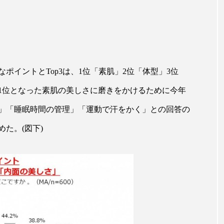
ップ
ケーススタディ
コグニティブヘルス
コスト
コミュニケーション
コルチゾール
サステナビリティ
サロンクレンジング
サロン戦略
サロン経営
ポイントとTop3は、1位「素肌」2位「体型」3位
スカルプケア
スキンケア
スキンケア 習慣
ス
1位となった素肌の美しさに磨きをかけるために今年
マートウォッチ
スマートパッチ
スマートリング
セ
」「睡眠時間の管理」「運動で汗をかく」との回答の
た。(図下)
ソーシャルウェルネス
ソーシャルコマース
タン
ジタルデトックス
デトックス
ドライヤー 温度 髪 ダメー
ルーティン 金木犀
パーソナライズ
バーチャルメイク
ミメティクス
バイオミメティック
バクチオール