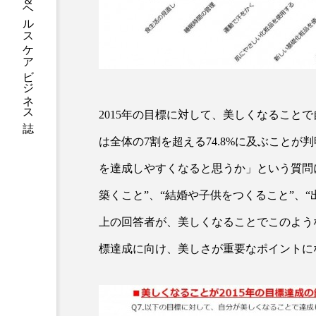
グローバルビューティ＆ヘルスケアビジネス誌
加工アプリ
加工フィルタ
外出控え
夜 スキンケア 
技術経営
技術転用
2015年の目標に対して、美しくなること
時間制限食
東洋医学
は全体の7割を超える74.8%に及ぶこと
為替相場
熱中症対策
を達成しやすくなると思うか」という質問
画像解析
発酵
睡
築くこと”、“結婚や子供をつくること”、
上の回答者が、美しくなることでこのような
素髪ケア やり方
紫外線
標達成に向け、美しさが重要なポイントに
美容業界
美的感覚
肌荒れ防止
脳
自