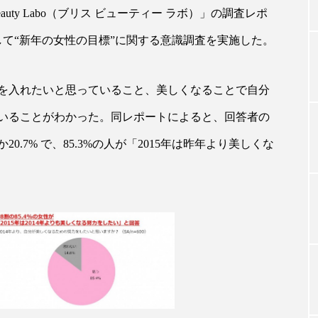
auty Labo（ブリス ビューティー ラボ）」の調査レポ
対して“新年の女性の目標”に関する意識調査を実施した。
TAG LIST
力を入れたいと思っていること、美しくなることで自分
タグ一覧
いることがわかった。同レポートによると、回答者の
.7% で、85.3%の人が「2015年は昨年より美しくな
ChatGPT
Gemini
Instagram
SaaS
SN
ジャーコスメ
アレルギー
アロマ
アンチエイジン
ューティー 冷え
インナービューティーアワード2025受賞商品
ング
エイジングケア
エクソソーム
オーガニック
ング
カカイオイル
ガジェット
キーワード