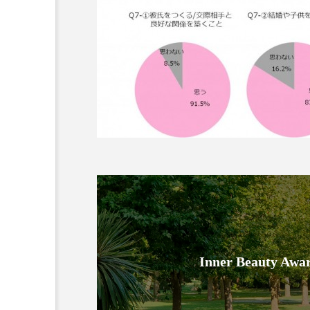
金木犀 スキンケア
金木犀
香りケア
香りの重ね使い
髪 静電気 冬 対策
髪のバ
Inner Beauty