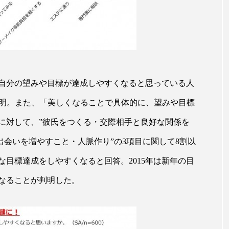
ー
加工顔
労働環境
国内市場
国際市場
香り
孤独
巡らせるケア
巡りケア
差別化
抗酸化
抗酸化ケア
断食
新商品
日中関係
で自分の望みや目標が達成しやすくなると思っている人
梅雨
棚卸資産
汗ケア
温活スキンケア
が判明。また、「美しくなることで具体的に、望みや目標
物流問題
特殊メイク
猛暑
生物模倣
用
に対して、”彼氏をつくる・交際相手と良好な関係を
眠
睡眠 美容 金木犀
睡眠美容
秋
秋 冷え
“出会いを増やすこと・人脈作り”の3項目に関して8割以
目標達成をしやすくなると回答。2015年は新年の目
対策
美容
美容テック
美容と政治
美容ビジ
なることが判明した。
美肌習慣
美脚習慣
老化
肌ケア
肌トラブ
律神経
花王
血行促進
過剰在庫
都市型美容