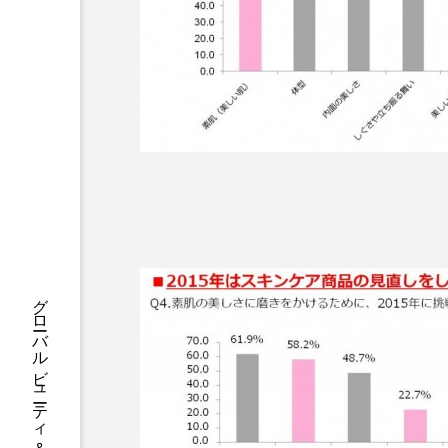
ハロウィン後スキンケア
ファシア
ファスティング
プロンプト
ヘアケア
ポジショニング
ボディケ
むくみ対策
むくみ改善
リカバリー
リカバリーウ
レチナール
レチノール
乾燥対策
乾燥肌対策
健康寿命
光老化
冬スキンケア
冬の乾燥肌