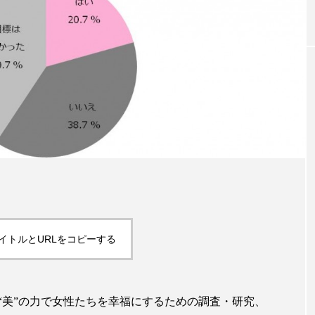
｜AI
GWI調査から読み解く2030年の都
青山メ
ら
市型スパ――身近なウェルネスの
玲 院
次世代モデル
見が切
療の新
2026.08.06
2026
FEATURED
注目の企画
イトルとURLをコピーする
“美”の力で女性たちを幸福にするための調査・研究、