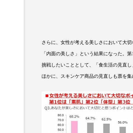
クレンジング
クローズア
コネクテッド・ビューティ
サプライチェーン
サプリ
さらに、女性が考える美しさにおいて大切な
スカルプ クレンジング 頻度
「内面の美しさ」という結果になった。第
ストレス
スパ
ス
挑戦したいこととして、「食生活の見直し
ほかに、スキンケア商品の見直しも票を集め
セラミド保湿
セルフケア
ディープクレンジング
デ
ナイトプロテイン
ナイト
バイオハッキング
バイオ