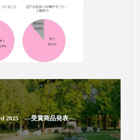
 香り 効果
需要予測
頭皮 保湿 ミスト おすすめ
香料
香水 レイヤリング
香水の持続
高市
リア機能 とは
 Award 2025 ―受賞商品発表―