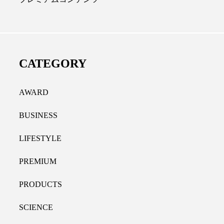
ディカルクリニック｜本郷
レチノール代替成分と
長：内科と循環器専門医の知
オールやレチナールなど
り拓く、再生医療と統合医
果と活用法
CATEGORY
たな価値
2026.07.30
.04.28
AWARD
BUSINESS
LIFESTYLE
PREMIUM
PRODUCTS
SCIENCE