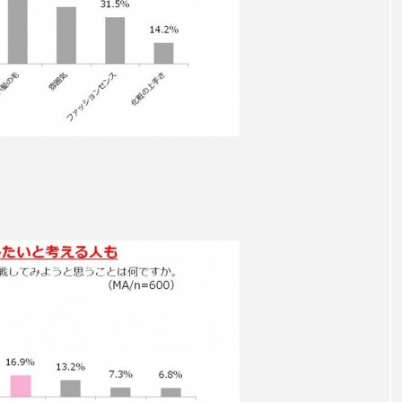
ハロウィン翌日 肌リセット
ヒアルロン酸
ビジネスモデ
フィトレチノール
プチ断食
ブルーオーシャン
ペアトリートメント
ヘッドスパ
ヘルスケア
ヘ
ア
ホルモン
マーケティング
マイクロスパ
メンズスキンケア
メンタルケア
メンタルヘルス
ェア
リサーチ
リナロール 効果
リラクゼーション
ローカル
ロンジェビティ
下半身美容
乾燥 
他者との再接続
企業・経済
価格改定
保湿
免疫 肌
冬 UVケア
冬 美容 習慣
冬 髪 ツヤ 出す 
冬の印象美
冬の準備
冬美容
冷え対策