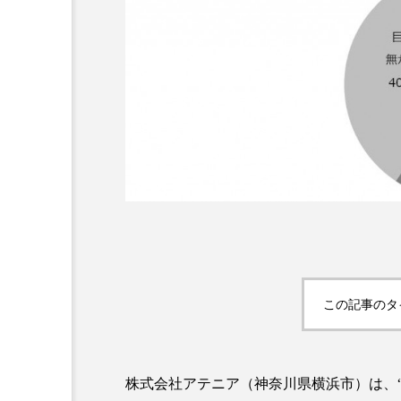
超が「ながら美容」を実
SNSの「加工顔」と美容医療
を有効に使いたい」が9
がもたらす可能性とこれか
2026.07.13
9
この記事のタ
株式会社アテニア（神奈川県横浜市）は、