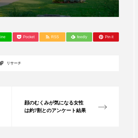
ine
Pocket
RSS
feedly
Pin it
リサーチ
顔のむくみが気になる女性
は約7割とのアンケート結果