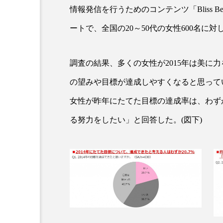
情報発信を行うためのコンテンツ「Bliss Be
ートで、全国の20～50代の女性600名に
調査の結果、多くの女性が2015年は美に
の望みや目標が達成しやすくなると思って
女性が昨年にたてた目標の達成率は、わずか20
AI
B2B
BeautyTech
る努力をしたい」と回答した。(図下)
アスタキサンチン
アスレ
インタビュー
インナービ
ウェルネス
ウェルビーイ
カウンセラー
カウンセリ