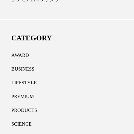
ディカルクリニック｜本郷
レチノール代替成分と
長：内科と循環器専門医の知
オールやレチナールなど
り拓く、再生医療と統合医
果と活用法
CATEGORY
たな価値
2026.07.30
.04.28
AWARD
BUSINESS
LIFESTYLE
PREMIUM
PRODUCTS
SCIENCE