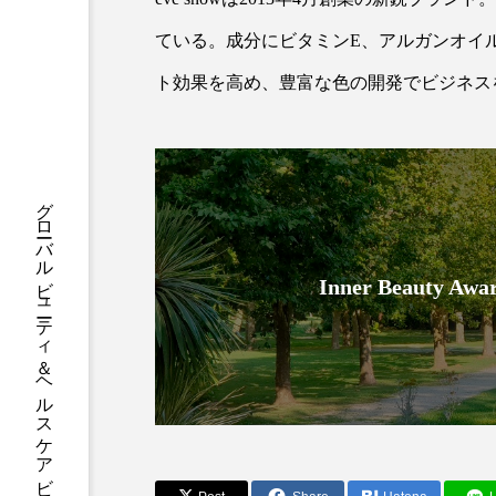
ハロウィン後スキンケア
ている。成分にビタミンE、アルガンオイ
ファシア
ファスティング
ト効果を高め、豊富な色の開発でビジネス
プロンプト
ヘアケア
ポジショニング
ボディケ
グローバルビューティ＆ヘルスケアビジネス誌
むくみ対策
むくみ改善
リカバリー
リカバリーウ
Inner Beauty
レチナール
レチノール
乾燥対策
乾燥肌対策
健康寿命
光老化
冬スキンケア
冬の乾燥肌