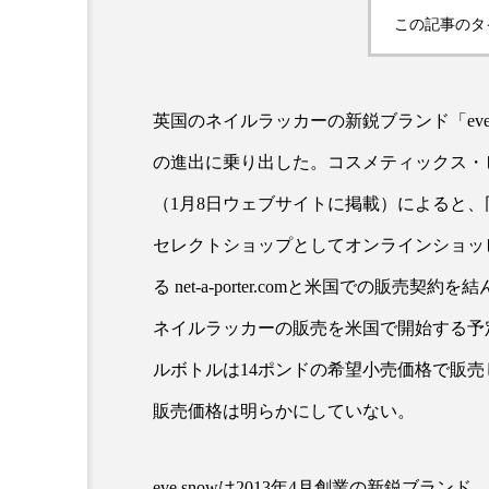
クレンジング
クローズア
この記事のタ
コネクテッド・ビューティ
英国のネイルラッカーの新鋭ブランド「eve 
サプライチェーン
サプリ
の進出に乗り出した。コスメティックス・
スカルプ クレンジング 頻度
（1月8日ウェブサイトに掲載）によると
ストレス
スパ
ス
セレクトショップとしてオンラインショッ
セラミド保湿
セルフケア
る net-a-porter.comと米国での販売契
ネイルラッカーの販売を米国で開始する予
ディープクレンジング
デ
ルボトルは14ポンドの希望小売価格で販
ナイトプロテイン
ナイト
販売価格は明らかにしていない。
バイオハッキング
バイオ
eve snowは2013年4月創業の新鋭ブ