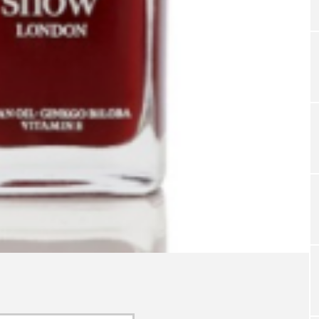
TAG LIST
タグ一覧
ChatGPT
Gemini
Instagram
SaaS
SN
ジャーコスメ
アレルギー
アロマ
アンチエイジン
ューティー 冷え
インナービューティーアワード2025受賞商品
ング
エイジングケア
エクソソーム
オーガニック
ング
カカイオイル
ガジェット
キーワード