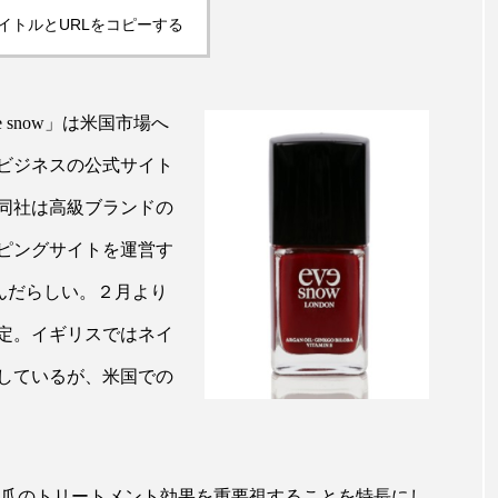
ップ
ケーススタディ
コグニティブヘルス
コスト
イトルとURLをコピーする
コミュニケーション
コルチゾール
サステナビリティ
snow」は米国市場へ
サロンクレンジング
サロン戦略
サロン経営
ビジネスの公式サイト
スカルプケア
スキンケア
スキンケア 習慣
ス
、同社は高級ブランドの
マートウォッチ
スマートパッチ
スマートリング
セ
ピングサイトを運営す
ソーシャルウェルネス
ソーシャルコマース
タン
約を結んだらしい。２月より
定。イギリスではネイ
ジタルデトックス
デトックス
ドライヤー 温度 髪 ダメー
売しているが、米国での
ルーティン 金木犀
パーソナライズ
バーチャルメイク
ミメティクス
バイオミメティック
バクチオール
ランド。爪のトリートメント効果を重要視することを特長にし