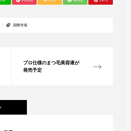
ine
Pocket
RSS
feedly
Pin it
ー
加工顔
労働環境
国内市場
国際市場
香り
孤独
巡らせるケア
巡りケア
差別化
国際市場
抗酸化
抗酸化ケア
断食
新商品
日中関係
梅雨
棚卸資産
汗ケア
温活スキンケア
プロ仕様のまつ毛美容液が
物流問題
特殊メイク
猛暑
生物模倣
用
発売予定
眠
睡眠 美容 金木犀
睡眠美容
秋
秋 冷え
対策
美容
美容テック
美容と政治
美容ビジ
w
美肌習慣
美脚習慣
老化
肌ケア
肌トラブ
律神経
花王
血行促進
過剰在庫
都市型美容
年展望：P&G・LVMH・ロレアルの戦略と日本企業の課