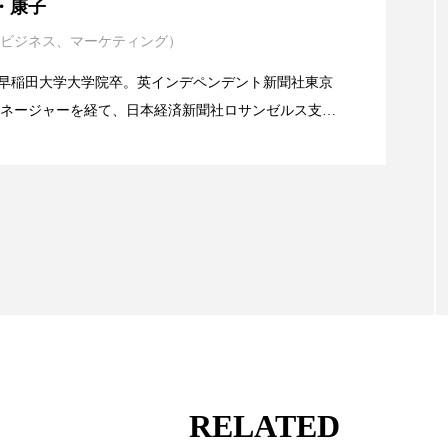
・康子
 香り 効果
需要予測
頭皮 保湿 ミスト おすすめ
ビジネス、マーケティング）
イエンスグラント」の第16回受賞者決定
香料
香水 レイヤリング
香水の持続
高市
alery／早稲田大学大学院卒。英インデペンデント新聞社東京
ネージャーを経て、日本経済新聞社ロサンゼルス支局
リア機能 とは
業アミリス、CEO退任と世界的な人員削除を発表
流通、産業分野を専門に記者経験を積む。本紙では主
海外メーカー、ブランドの動向、海外市場の動向、新
ルなどを担当。現在はロンドンに在住
RELATED