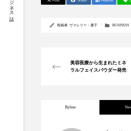
Post
Share
Hatena
L
加工アプリ
加工フィルタ
外出控え
夜 スキンケア 
投稿者:
ヴァレリー・康子
BUSINESS
技術経営
技術転用
時間制限食
東洋医学
美容医療から生まれたミネ
為替相場
熱中症対策
ラルフェイスパウダー発売
画像解析
発酵
睡
素髪ケア やり方
紫外線
Byline
Ne
美容業界
美的感覚
肌荒れ防止
脳
自
2025.06.11
世界の化粧品市場2025