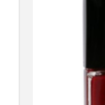
超が「ながら美容」を実
SNSの「加工顔」と美容医療
を有効に使いたい」が9
がもたらす可能性とこれか
2026.07.13
9