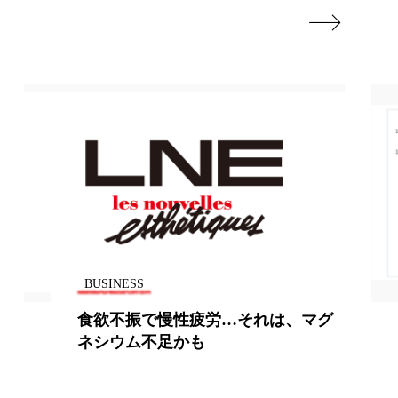

BUSINESS
慢性疲労…それは、マグ
健康経営支援のア
足かも
事業所数1,000を突