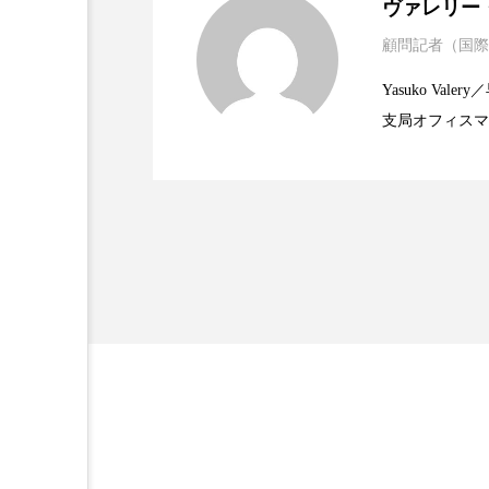
ヴァレリー
金木犀 スキンケア
金木犀
顧問記者（国際
2023.06.30
資生堂、「女性研究者サ
題
香りケア
香りの重ね使い
Yasuko V
支局オフィスマ
髪 静電気 冬 対策
髪のバ
2023.06.29
米バイオテクノロジー企
で米国西海岸の
に、米国欧州の
規ビジネスモデ