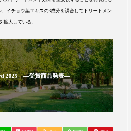
ハロウィン翌日 肌リセット
ヒアルロン酸
ビジネスモデ
ル、イチョウ葉エキスの3成分を調合してトリートメン
フィトレチノール
プチ断食
ブルーオーシャン
を拡大している。
ペアトリートメント
ヘッドスパ
ヘルスケア
ヘ
ア
ホルモン
マーケティング
マイクロスパ
メンズスキンケア
メンタルケア
メンタルヘルス
ェア
リサーチ
リナロール 効果
リラクゼーション
 Award 2025 ―受賞商品発表―
ローカル
ロンジェビティ
下半身美容
乾燥 
他者との再接続
企業・経済
価格改定
保湿
免疫 肌
冬 UVケア
冬 美容 習慣
冬 髪 ツヤ 出す 
冬の印象美
冬の準備
冬美容
冷え対策