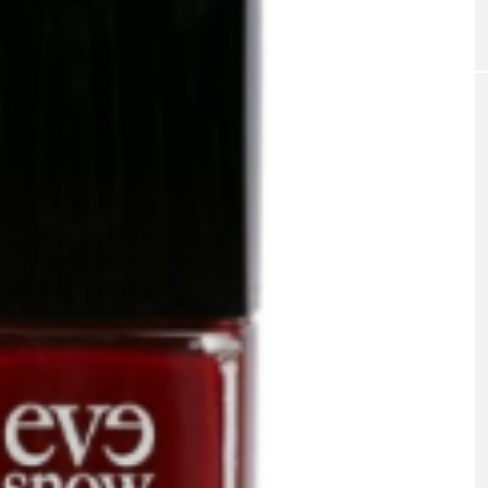
｜AI
GWI調査から読み解く2030年の都
青山メ
ら
市型スパ――身近なウェルネスの
玲 院
次世代モデル
見が切
療の新
2026.08.06
2026
FEATURED
注目の企画