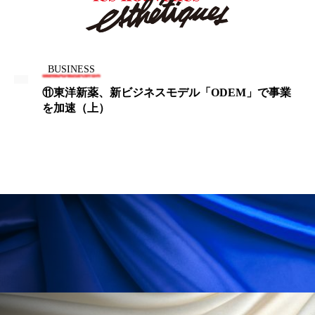
ローカル
ロンジェビティ
下半身美容
乾燥 対策 冬 スキンケア
乾燥対策
BUSINESS
乾燥肌対策
他者との再接続
企業・経済
⑪東洋新薬、新ビジネスモデル「ODEM」で事業
を加速（上）
価格改定
保湿
保湿と香り
保湿成分
健康寿命
光老化
免疫 肌
冬 UVケア
冬 美容 習慣
冬 髪 ツヤ 出す 方法
冬 髪 乾燥 改善 方法
冬スキンケア
冬の乾燥肌
冬の印象美
冬の準備
冬美容
冷え対策