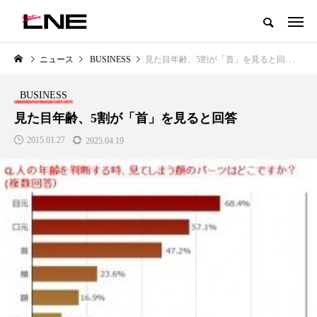
グローバルビューティ＆ヘルスケアビジネス誌
ニュース
BUSINESS
見た目年齢、5割が「首」を見ると回答
NEW POST
カテゴリー毎の最新記事
BUSINESS
LIFESTYLE
BUSINESS
見た目年齢、5割が「首」を見ると回答
2015.01.27
2025.04.19
SNSの「加工顔」と美容医療｜AI
GWI調査から読み解く2030年の
」
がもたらす可能性とこれから
都市型スパ――身近なウェルネ
の次世代モデル
2026.07.13
2026.08.06