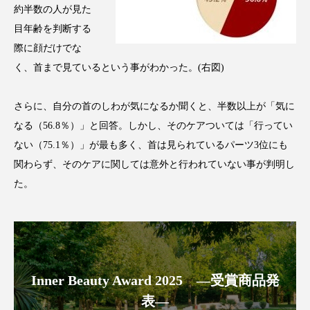
クローズアップ
ケーススタディ
約半数の人が見た
目年齢を判断する
コグニティブヘルス
コスト削減
際に顔だけでな
く、首まで見ているという事がわかった。(右図)
コネクテッド・ビューティ
コミュニケーション
コルチゾール
サステナビリティ
さらに、自分の首のしわが気になるか聞くと、半数以上が「気に
なる（56.8％）」と回答。しかし、そのケアついては「行ってい
サステナブル美容
サプライチェーン
ない（75.1％）」が最も多く、首は見られているパーツ3位にも
関わらず、そのケアに関しては意外と行われていない事が判明し
サプリ
サロンクレンジング
サロン戦略
た。
サロン経営
サロン連略
シャネル
スカルプ クレンジング 頻度
スカルプケア
スキンケア
スキンケア 習慣
Inner Beauty Award 2025 ―受賞商品発
表―
スキンケアルーティン
ストレス
スパ