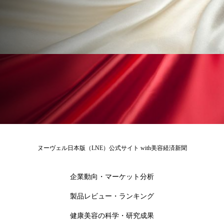
冷え性改善
加工アプリ
加工フィルター
加工顔
労働環境
国内市場
国際市場
地政学リスク
外出控え
夜 スキンケア 香り
孤独
巡らせるケア
巡りケア
差別化
廃棄ロス
成分
技術経営
技術転用
抗酸化
抗酸化ケア
断食
新商品
ヌーヴェル日本版（LNE）公式サイト with美容経済新聞
日中関係
日焼け止め
時間制限食
東洋医学
梅雨
棚卸資産
汗ケア
企業動向・マーケット分析
製品レビュー・ランキング
温活スキンケア
温活女子
温活習慣
健康美容の科学・研究成果