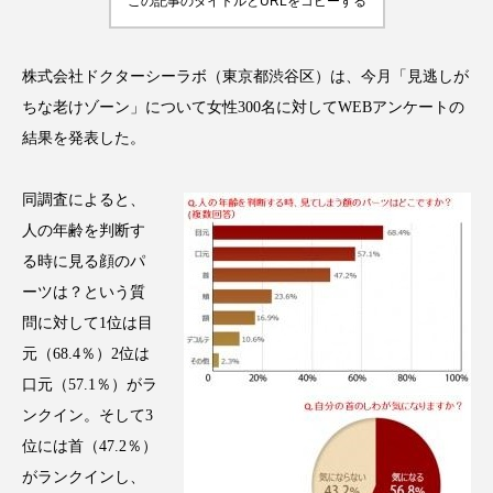
この記事のタイトルとURLをコピーする
アンチエイジング
アンチソリチュード
インタビュー
インナービューティー 冷え
株式会社ドクターシーラボ（東京都渋谷区）は、今月「見逃しが
ちな老けゾーン」について女性300名に対してWEBアンケートの
インナービューティーアワード2025受賞商品
結果を発表した。
ウェアラブルデバイス
ウェルネス
同調査によると、
人の年齢を判断す
ウェルビーイング
エイジングケア
る時に見る顔のパ
エクソソーム
オーガニック
オゾン
ーツは？という質
問に対して1位は目
カウンセラー
カウンセリング
元（68.4％）2位は
口元（57.1％）がラ
カカイオイル
ガジェット
キーワード
ンクイン。そして3
クルエルティフリー
クレンジング
位には首（47.2％）
がランクインし、