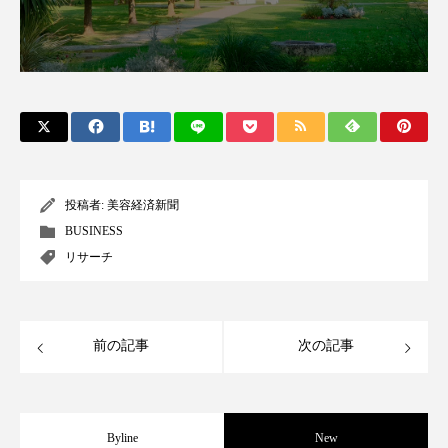
スマートウォッチ
スマートパッチ
スマートリング
セーフプレイス
セラミド
セラミド保湿
セルフケア
ソーシャルウェルネス
ソーシャルコマース
投稿者:
美容経済新聞
タンパク質
ディープクレンジング
BUSINESS
リサーチ
デジタルデトックス
デトックス
ドライヤー 温度 髪 ダメージ
ナイアシンアミド
前の記事
次の記事
ナイトプロテイン
ナイトルーティン 金木犀
パーソナライズ
バーチャルメイク
Byline
New