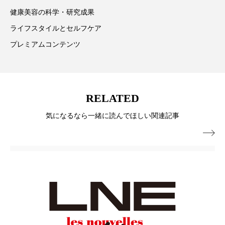
ペアトリートメント
ヘッドスパ
健康美容の科学・研究成果
ヘルスケア
ヘルスビューティー
ライフスタイルとセルフケア
プレミアムコンテンツ
ポジショニング
ボディケア
ホルモン
マーケティング
マイクロスパ
RELATED
マネジメント
むくみ対策
むくみ改善
気になるなら一緒に読んでほしい関連記事
メンズスキンケア
メンタルケア

メンタルヘルス
ライフスタイル
リカバリー
リカバリーウェア
リサーチ
リナロール 効果
リラクゼーション
リラックス効果
レチナール
レチノール