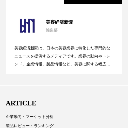
パーフェクト株式会社
バイオハッキング
パーフェクト社の「AI美容」事例｜「死
2026.08.04
バイオミメティクス
バイオミメティック
美容経済新聞
編集部
バクチオール
バリア機能
ハロウィ
花王、化粧品事業で棚卸資産38%削減
2026.07.28
の谷」克服と酷暑を商機に変えるB2B
ハロウィン後スキンケア
美容経済新聞は、日本の美容業界に特化した専門的な
【技術転用】ポーラの『顔画像解析AI』
2026.07.20
――AI需要予測で猛暑の欠品と過剰在庫
ニュースを提供するメディアです。業界の動向やトレ
SaaSモデル
ハロウィン翌日 肌リセット
ヒアルロン酸
ンド、企業情報、製品情報など、美容に関する幅広い
テーマを取り上げています。 編集部では、美容業界の
ビジネスモデル
ビタミンC誘導体
ファシア
が猛暑の建設現場に選ばれる理由
を防ぐDX戦略
取材や情報収集、分析を行い、業界内外の最新情報を
ファスティング
フィトレチノール
主に美容業界関係者に向けて発信しています。私たち
は「キレイをふやす」を企業理念として信頼性の高い
プチ断食
ブルーオーシャン
ARTICLE
情報提供を通じて美容業界の発展に貢献すべく努力し
ています。
フレグランス 冬
プロンプト
ヘアケア
企業動向・マーケット分析
製品レビュー・ランキング