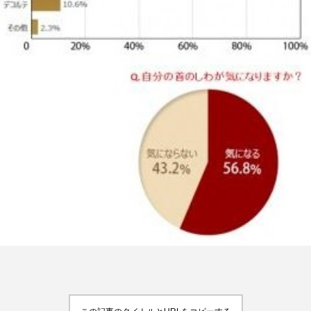
FEATURED
注目の企画
TAG LIST
タグ一覧
AI
B2B
BeautyTech
ChatGPT
Gemini
Instagram
SaaS
SNS
TikTok
アスタキサンチン
アスレジャーコスメ
アレルギー
アロマ