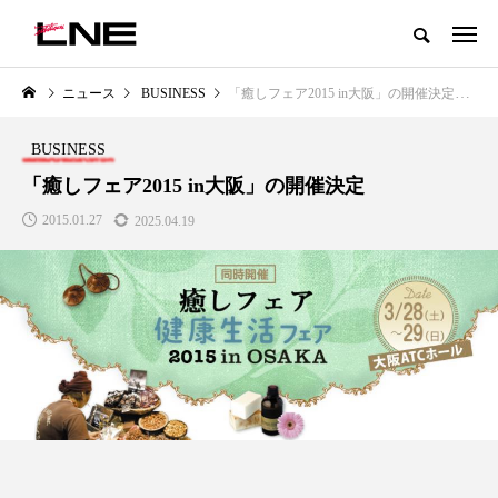
グローバルビューティ＆ヘルスケアビジネス誌
ニュース
BUSINESS
「癒しフェア2015 in大阪」の開催決定
NEW POST
カテゴリー毎の最新記事
BUSINESS
E
PRODUCTS
LIFEST
「癒しフェア2015 in大阪」の開催決定
2015.01.27
2025.04.19
代替成分とは？バクチ
女性の9割超が「ながら美容」を
SNSの「加
チナールなど4成分の
実践、「時間を有効に使いたい」
がもたらす
法
が99％
2026.07.1
0
2021.11.09