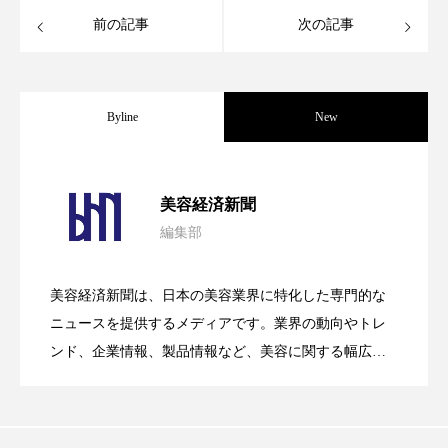
前の記事
次の記事
スマートウォッチ
スマートパッチ
スマートリング
セーフプレイス
セラミド
Byline
New
セラミド保湿
セルフケア
ソーシャルウェルネス
ソーシャルコマース
パーフェクト社の「AI美容」事例｜「死
2026.08.04
美容経済新聞
タンパク質
ディープクレンジング
編集部
花王、化粧品事業で棚卸資産38%削減
2026.07.28
の谷」克服と酷暑を商機に変えるB2B
デジタルデトックス
デトックス
美容経済新聞は、日本の美容業界に特化した専門的な
【技術転用】ポーラの『顔画像解析AI』
2026.07.20
ドライヤー 温度 髪 ダメージ
ナイアシンアミド
――AI需要予測で猛暑の欠品と過剰在庫
ニュースを提供するメディアです。業界の動向やトレ
SaaSモデル
ンド、企業情報、製品情報など、美容に関する幅広い
ナイトプロテイン
ナイトルーティン 金木犀
テーマを取り上げています。 編集部では、美容業界の
が猛暑の建設現場に選ばれる理由
を防ぐDX戦略
取材や情報収集、分析を行い、業界内外の最新情報を
パーソナライズ
バーチャルメイク
主に美容業界関係者に向けて発信しています。私たち