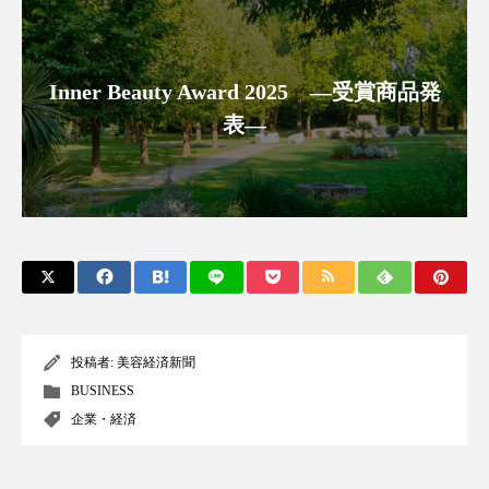
クローズアップ
ケーススタディ
コグニティブヘルス
コスト削減
Inner Beauty Award 2025 ―受賞商品発
コネクテッド・ビューティ
コミュニケーション
表―
コルチゾール
サステナビリティ
サステナブル美容
サプライチェーン
サプリ
サロンクレンジング
サロン戦略
サロン経営
サロン連略
シャネル
投稿者:
美容経済新聞
スカルプ クレンジング 頻度
スカルプケア
BUSINESS
企業・経済
スキンケア
スキンケア 習慣
スキンケアルーティン
ストレス
スパ