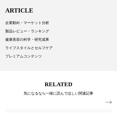
は「キレイをふやす」を企業理念として信頼性の高い
パーフェクト株式会社
バイオハッキング
ARTICLE
情報提供を通じて美容業界の発展に貢献すべく努力し
バイオミメティクス
バイオミメティック
ています。
企業動向・マーケット分析
バクチオール
バリア機能
ハロウィ
製品レビュー・ランキング
健康美容の科学・研究成果
ハロウィン後スキンケア
ライフスタイルとセルフケア
ハロウィン翌日 肌リセット
ヒアルロン酸
プレミアムコンテンツ
ビジネスモデル
ビタミンC誘導体
ファシア
ファスティング
フィトレチノール
RELATED
プチ断食
ブルーオーシャン
気になるなら一緒に読んでほしい関連記事

フレグランス 冬
プロンプト
ヘアケア