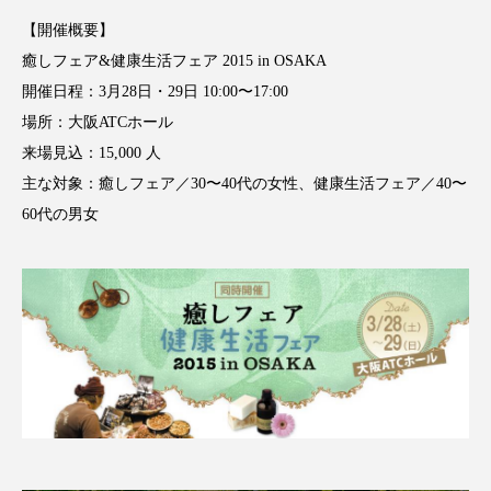
アンチエイジング
アンチソリチュード
【開催概要】
癒しフェア&健康生活フェア 2015 in OSAKA
インタビュー
インナービューティー 冷え
開催日程：3月28日・29日 10:00〜17:00
場所：大阪ATCホール
インナービューティーアワード2025受賞商品
来場見込：15,000 人
ウェアラブルデバイス
ウェルネス
主な対象：癒しフェア／30〜40代の女性、健康生活フェア／40〜
60代の男女
ウェルビーイング
エイジングケア
エクソソーム
オーガニック
オゾン
カウンセラー
カウンセリング
カカイオイル
ガジェット
キーワード
クルエルティフリー
クレンジング