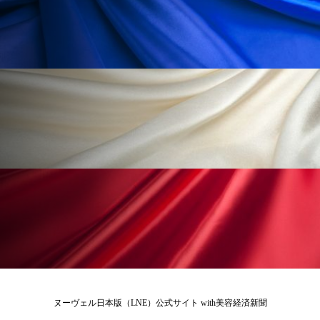
ローカル
ロンジェビティ
下半身美容
乾燥 対策 冬 スキンケア
乾燥対策
乾燥肌対策
他者との再接続
企業・経済
価格改定
保湿
保湿と香り
保湿成分
健康寿命
光老化
免疫 肌
冬 UVケア
冬 美容 習慣
冬 髪 ツヤ 出す 方法
冬 髪 乾燥 改善 方法
冬スキンケア
冬の乾燥肌
冬の印象美
冬の準備
冬美容
冷え対策
ヌーヴェル日本版（LNE）公式サイト with美容経済新聞