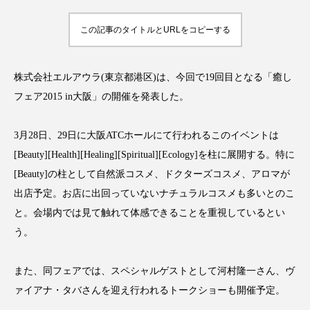
この記事のタイトルとURLをコピーする
FEATURED
注目の企画
株式会社エルアウラ(東京都港区)は、今回で19回目となる「癒し
フェア2015 in大阪」の開催を発表した。
3月28日、29日に大阪ATCホールにて行われるこのイベントは
TAG LIST
タグ一覧
[Beauty][Health][Healing][Spiritual][Ecology]を柱に展開する。特に
[Beauty]の柱として自然派コスメ、ドクターズコスメ、アロマが
AI
B2B
BeautyTech
ChatGPT
出店予定。お店に出回っていないナチュラルコスメも多いとのこ
と。会場内では見て触れて体感できることを重視しているとい
Gemini
Instagram
SaaS
SNS
う。
TikTok
アスタキサンチン
また、同フェアでは、スペシャルゲストとして河村隆一さん、ヴ
アスレジャーコスメ
アレルギー
アロマ
ァイアナ・タバさんを迎え行われるトークショーも開催予定。