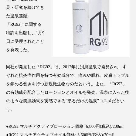
アンチエイジング
アンチソリチュード
見・研究を続けてき
た温泉藻類
インタビュー
インナービューティー 冷え
「RG92」に関する
特許を出願し、1月9
インナービューティーアワード2025受賞商品
日に受理されたこと
ウェアラブルデバイス
ウェルネス
を発表した。
ウェルビーイング
エイジングケア
同社が発見した「RG92」は、2012年に別府温泉で発見され、す
ぐれた抗炎症作用を持つ有効成分で、痛みや腫れ、皮膚トラブル
エクソソーム
オーガニック
オゾン
を鎮める働きを持つ新規微生物なのだという。また、「RG92」
の有効成分配合したローションとオイルを発売。温泉に入った後
カウンセラー
カウンセリング
のような美肌効果を実感できる“塗るだけの温泉”コスメだとい
カカイオイル
ガジェット
キーワード
う。
クルエルティフリー
クレンジング
●RG92 マルチアクティブローション価格: 6,800円(税込)/200ml
●RG92 マルチアクティブオイル価格: 3,500円(税込)/20ml)