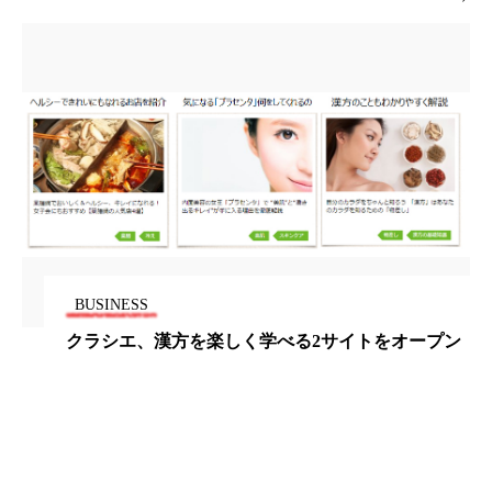
ペアトリートメント
ヘッドスパ
ヘルスケア
ヘルスビューティー
ポジショニング
ボディケア
ホルモン
マーケティング
マイクロスパ
マネジメント
むくみ対策
むくみ改善
メンズスキンケア
メンタルケア
BUSINESS
メンタルヘルス
ライフスタイル
クラシエ、漢方を楽しく学べる2サイトをオープン
リカバリー
リカバリーウェア
リサーチ
リナロール 効果
リラクゼーション
リラックス効果
レチナール
レチノール