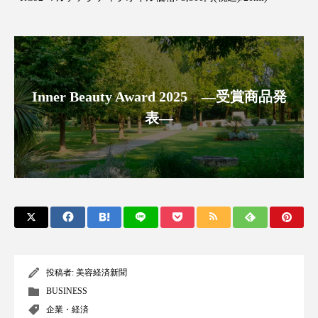
クローズアップ
ケーススタディ
コグニティブヘルス
コスト削減
コネクテッド・ビューティ
コミュニケーション
Inner Beauty Award 2025 ―受賞商品発
コルチゾール
サステナビリティ
表―
サステナブル美容
サプライチェーン
サプリ
サロンクレンジング
サロン戦略
サロン経営
サロン連略
シャネル
スカルプ クレンジング 頻度
スカルプケア
投稿者:
美容経済新聞
スキンケア
スキンケア 習慣
BUSINESS
スキンケアルーティン
ストレス
スパ
企業・経済