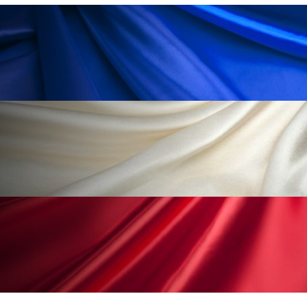
ローカル
ロンジェビティ
下半身美容
乾燥 対策 冬 スキンケア
乾燥対策
乾燥肌対策
他者との再接続
企業・経済
価格改定
保湿
保湿と香り
保湿成分
健康寿命
光老化
免疫 肌
冬 UVケア
冬 美容 習慣
冬 髪 ツヤ 出す 方法
冬 髪 乾燥 改善 方法
冬スキンケア
冬の乾燥肌
冬の印象美
冬の準備
冬美容
冷え対策