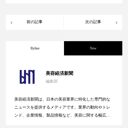
スマートウォッチ
スマートパッチ
前の記事
次の記事
スマートリング
セーフプレイス
セラミド
セラミド保湿
セルフケア
Byline
New
ソーシャルウェルネス
ソーシャルコマース
タンパク質
ディープクレンジング
パーフェクト社の「AI美容」事例｜「死
2026.08.04
美容経済新聞
デジタルデトックス
デトックス
編集部
花王、化粧品事業で棚卸資産38%削減
2026.07.28
の谷」克服と酷暑を商機に変えるB2B
ドライヤー 温度 髪 ダメージ
ナイアシンアミド
美容経済新聞は、日本の美容業界に特化した専門的な
ナイトプロテイン
ナイトルーティン 金木犀
【技術転用】ポーラの『顔画像解析AI』
2026.07.20
――AI需要予測で猛暑の欠品と過剰在庫
ニュースを提供するメディアです。業界の動向やトレ
SaaSモデル
ンド、企業情報、製品情報など、美容に関する幅広い
パーソナライズ
バーチャルメイク
テーマを取り上げています。 編集部では、美容業界の
が猛暑の建設現場に選ばれる理由
を防ぐDX戦略