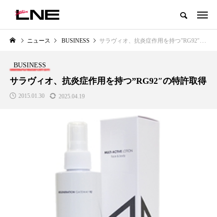
グローバルビューティ＆ヘルスケアビジネス誌
ニュース
BUSINESS
サラヴィオ、抗炎症作用を持つ”RG92″の特許取得
NEW POST
カテゴリー毎の最新記事
BUSINESS
LIFESTYLE
BUSINESS
サラヴィオ、抗炎症作用を持つ”RG92″の特許取得
2015.01.30
2025.04.19
SNSの「加工顔」と美容医療｜AI
GWI調査から読み解く2030年の
」
がもたらす可能性とこれから
都市型スパ――身近なウェルネ
の次世代モデル
2026.07.13
2026.08.06