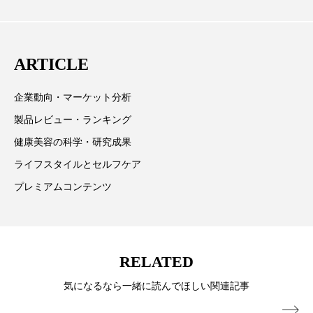
取材や情報収集、分析を行い、業界内外の最新情報を
パーフェクト株式会社
バイオハッキング
主に美容業界関係者に向けて発信しています。私たち
バイオミメティクス
バイオミメティック
は「キレイをふやす」を企業理念として信頼性の高い
ARTICLE
情報提供を通じて美容業界の発展に貢献すべく努力し
バクチオール
バリア機能
ハロウィ
ています。
企業動向・マーケット分析
ハロウィン後スキンケア
製品レビュー・ランキング
健康美容の科学・研究成果
ハロウィン翌日 肌リセット
ヒアルロン酸
ライフスタイルとセルフケア
ビジネスモデル
ビタミンC誘導体
ファシア
プレミアムコンテンツ
ファスティング
フィトレチノール
プチ断食
ブルーオーシャン
RELATED
フレグランス 冬
プロンプト
ヘアケア
気になるなら一緒に読んでほしい関連記事
