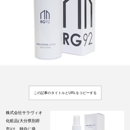
FEATURED
注目の企画
TAG LIST
タグ一覧
AI
B2B
BeautyTech
ChatGPT
この記事のタイトルとURLをコピーする
Gemini
Instagram
SaaS
SNS
TikTok
アスタキサンチン
株式会社サラヴィオ
化粧品(大分県別府
アスレジャーコスメ
アレルギー
アロマ
市)は、独自に発