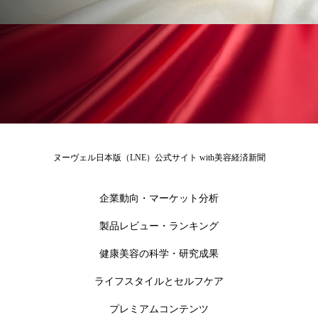
ローカル
ロンジェビティ
下半身美容
乾燥 対策 冬 スキンケア
乾燥対策
乾燥肌対策
他者との再接続
企業・経済
価格改定
保湿
保湿と香り
保湿成分
ヌーヴェル日本版（LNE）公式サイト with美容経済新聞
健康寿命
光老化
免疫 肌
冬 UVケア
冬 美容 習慣
企業動向・マーケット分析
製品レビュー・ランキング
冬 髪 ツヤ 出す 方法
冬 髪 乾燥 改善 方法
健康美容の科学・研究成果
冬スキンケア
冬の乾燥肌
冬の印象美
ライフスタイルとセルフケア
冬の準備
冬美容
冷え対策
プレミアムコンテンツ