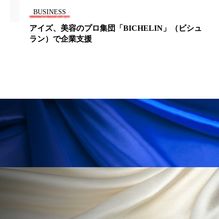
ペアトリートメント
ヘッドスパ
BUSINESS
ヘルスケア
ヘルスビューティー
アイズ、美容のプロ集団「BICHELIN」（ビシュ
ラン）で企業支援
ポジショニング
ボディケア
ホルモン
マーケティング
マイクロスパ
マネジメント
むくみ対策
むくみ改善
メンズスキンケア
メンタルケア
メンタルヘルス
ライフスタイル
リカバリー
リカバリーウェア
リサーチ
リナロール 効果
リラクゼーション
リラックス効果
レチナール
レチノール