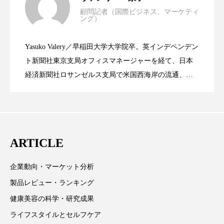
顧問記者（国際ビジネス、マーケティ
スマートウォッチ
スマートパッチ
ング）
資生堂、「女性研究者サイエンスグラン
2023.06.30
LVMH・ロレアルの戦略と日本企業の課
スマートリング
セーフプレイス
セラミド
Yasuko Valery／早稲田大学大学院卒。英インデペンデン
米バイオテクノロジー企業アミリス、
2023.06.29
ト」の第16回受賞者決定
ト新聞社東京支局オフィスマネージャーを経て、日本
題
セラミド保湿
セルフケア
経済新聞社ロサンゼルス支局で米国西海岸の流通、産
ソーシャルウェルネス
ソーシャルコマース
業分野を専門に記者経験を積む。本紙では主に、米国
CEO退任と世界的な人員削除を発表
欧州の海外メーカー、ブランドの動向、海外市場の動
タンパク質
ディープクレンジング
向、新規ビジネスモデルなどを担当。現在はロンドン
に在住
デジタルデトックス
デトックス
ARTICLE
ドライヤー 温度 髪 ダメージ
ナイアシンアミド
企業動向・マーケット分析
製品レビュー・ランキング
ナイトプロテイン
ナイトルーティン 金木犀
健康美容の科学・研究成果
パーソナライズ
バーチャルメイク
ライフスタイルとセルフケア