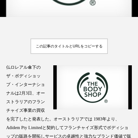
FEATURED
注目の企画
この記事のタイトルとURLをコピーする
TAG LIST
タグ一覧
仏ロレアル傘下の
ザ・ボディショッ
AI
B2B
BeautyTech
ChatGPT
プ・インターナショ
ナルは2月3日、オー
Gemini
Instagram
SaaS
SNS
ストラリアのフラン
チャイズ事業の買収
TikTok
アスタキサンチン
を完了したと発表した。オーストラリアでは 1983年より、
Adidem Pty Limitedと契約してフランチャイズ形式でボディショ
アスレジャーコスメ
アレルギー
アロマ
ップの販路を開拓しサービスの卓越性と強力なブランド価値で販