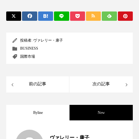
クローズアップ
ケーススタディ
コグニティブヘルス
コスト削減
コネクテッド・ビューティ
コミュニケーション
投稿者:
ヴァレリー・康子
コルチゾール
サステナビリティ
BUSINESS
国際市場
サステナブル美容
サプライチェーン
サプリ
サロンクレンジング
サロン戦略
前の記事
次の記事
サロン経営
サロン連略
シャネル
スカルプ クレンジング 頻度
スカルプケア
Byline
New
スキンケア
スキンケア 習慣
世界の化粧品市場2025年展望：P&G・
2025.06.11
スキンケアルーティン
ストレス
スパ
ヴァレリー・康子