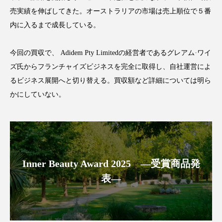
アンチエイジング
アンチソリチュード
売実績を伸ばしてきた。オーストラリアの市場は売上順位で５番
内に入るまで成長している。
インタビュー
インナービューティー 冷え
今回の買収で、 Adidem Pty Limitedの経営者であるグレアム·ワイ
インナービューティーアワード2025受賞商品
ズ氏からフランチャイズビジネスを完全に取得し、自社運営によ
ウェアラブルデバイス
ウェルネス
るビジネス展開へと切り替える。買収額など詳細については明ら
かにしていない。
ウェルビーイング
エイジングケア
エクソソーム
オーガニック
オゾン
カウンセラー
カウンセリング
Inner Beauty Award 2025 ―受賞商品発
カカイオイル
ガジェット
キーワード
表―
クルエルティフリー
クレンジング