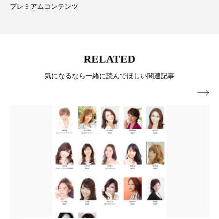
プレミアムコンテンツ
パーフェクト株式会社
バイオハッキング
バイオミメティクス
バイオミメティック
バクチオール
バリア機能
ハロウィ
RELATED
気になるなら一緒に読んでほしい関連記事
ハロウィン後スキンケア

ハロウィン翌日 肌リセット
ヒアルロン酸
ビジネスモデル
ビタミンC誘導体
ファシア
ファスティング
フィトレチノール
プチ断食
ブルーオーシャン
フレグランス 冬
プロンプト
ヘアケア