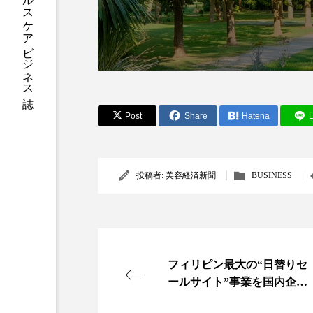
加工アプリ
加工フィルタ
外出控え
夜 スキンケア 
技術経営
技術転用
Post
Share
Hatena
L
時間制限食
東洋医学
為替相場
熱中症対策
投稿者:
美容経済新聞
BUSINESS
画像解析
発酵
睡
素髪ケア やり方
紫外線
美容業界
美的感覚
フィリピン最大の“日替りセ
ールサイト”事業を国内企業
肌荒れ防止
脳
自
が譲り受け