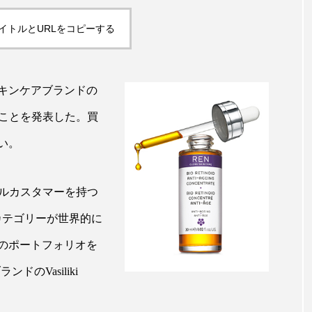
ップ
ケーススタディ
コグニティブヘルス
コスト
イトルとURLをコピーする
コミュニケーション
コルチゾール
サステナビリティ
サロンクレンジング
サロン戦略
サロン経営
スキンケアブランドの
スカルプケア
スキンケア
スキンケア 習慣
ス
たことを発表した。買
い。
マートウォッチ
スマートパッチ
スマートリング
セ
ソーシャルウェルネス
ソーシャルコマース
タン
ヤルカスタマーを持つ
ジタルデトックス
デトックス
ドライヤー 温度 髪 ダメー
カテゴリーが世界的に
のポートフォリオを
ルーティン 金木犀
パーソナライズ
バーチャルメイク
のVasiliki
ミメティクス
バイオミメティック
バクチオール