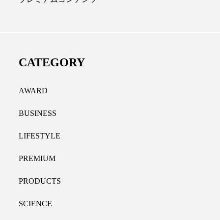
ディカルクリニック｜本郷
レチノール代替成分と
長：内科と循環器専門医の知
オールやレチナールなど
り拓く、再生医療と統合医
果と活用法
CATEGORY
たな価値
2026.07.30
.04.28
AWARD
BUSINESS
LIFESTYLE
PREMIUM
PRODUCTS
SCIENCE