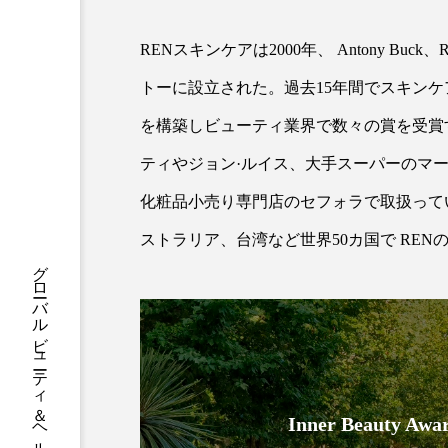
ハロウィン後スキンケア
RENスキンケアは2000年、 Antony Buck
ファシア
ファスティング
トーに設立された。過去15年間でスキン
プロンプト
ヘアケア
を構築しビューティ業界で数々の賞を受賞
ポジショニング
ボディケ
ティやジョン·ルイス、大手スーパーのマ
むくみ対策
むくみ改善
化粧品小売り専門店のセフォラで取扱って
ストラリア、台湾など世界50カ国で RE
リカバリー
リカバリーウ
グローバルビューティ＆ヘルスケアビジネス誌
レチナール
レチノール
乾燥対策
乾燥肌対策
健康寿命
光老化
Inner Beauty
冬スキンケア
冬の乾燥肌