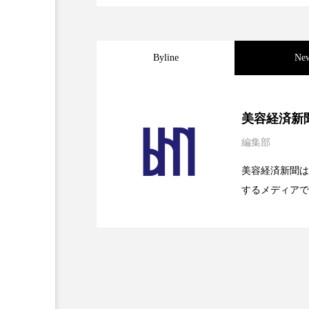
金木犀 スキンケア
金木犀
香りケア
香りの重ね使い
Byline
Ne
髪 静電気 冬 対策
髪のバ
2026.08.04
パーフェクト社の「AI
美容経済新
編集部
2026.07.28
花王、化粧品事業で棚卸
SaaSモデル
美容経済新聞は
するメディアで
2026.07.20
【技術転用】ポーラの『
を防ぐDX戦略
ど、美容に関す
容業界の取材や
容業界関係者に
を企業理念とし
献すべく努力し