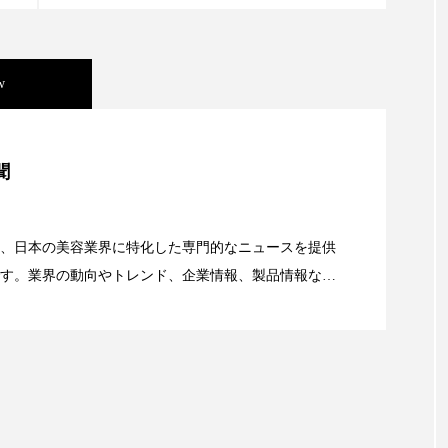
 香り 効果
需要予測
頭皮 保湿 ミスト おすすめ
香料
香水 レイヤリング
香水の持続
高市
w
リア機能 とは
美容」事例｜「死の谷」克服と酷暑を商機に変えるB2B
聞
資産38%削減――AI需要予測で猛暑の欠品と過剰在庫
、日本の美容業界に特化した専門的なニュースを提供
す。業界の動向やトレンド、企業情報、製品情報な
顔画像解析AI』が猛暑の建設現場に選ばれる理由
る幅広いテーマを取り上げています。 編集部では、美
情報収集、分析を行い、業界内外の最新情報を主に美
向けて発信しています。私たちは「キレイをふやす」
て信頼性の高い情報提供を通じて美容業界の発展に貢
ています。