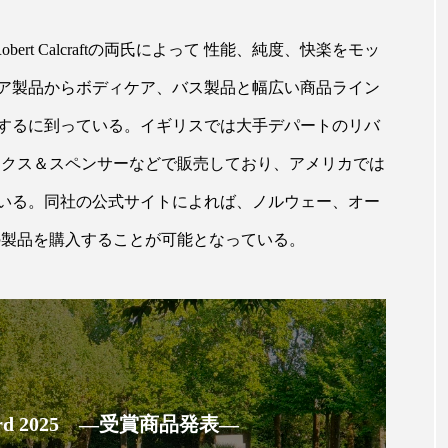
ハロウィン翌日 肌リセット
ヒアルロン酸
ビジネスモデ
、Robert Calcraftの両氏によって 性能、純度、快楽をモッ
フィトレチノール
プチ断食
ブルーオーシャン
ケア製品からボディケア、バス製品と幅広い商品ライン
ペアトリートメント
ヘッドスパ
ヘルスケア
ヘ
するに到っている。イギリスでは大手デパートのリバ
ア
ホルモン
マーケティング
マイクロスパ
ークス＆スペンサーなどで販売しており、アメリカでは
メンズスキンケア
メンタルケア
メンタルヘルス
いる。同社の公式サイトによれば、ノルウェー、オー
Nの製品を購入することが可能となっている。
ェア
リサーチ
リナロール 効果
リラクゼーション
ローカル
ロンジェビティ
下半身美容
乾燥 
他者との再接続
企業・経済
価格改定
保湿
免疫 肌
冬 UVケア
冬 美容 習慣
冬 髪 ツヤ 出す 
 Award 2025 ―受賞商品発表―
冬の印象美
冬の準備
冬美容
冷え対策