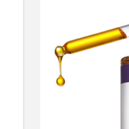
超が「ながら美容」を実
SNSの「加工顔」と美容医療
を有効に使いたい」が9
がもたらす可能性とこれか
2026.07.13
9