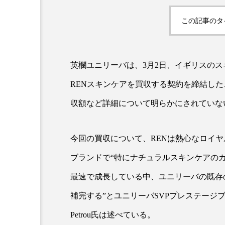
クレンジング
クローズア
この記事のタ
コネクテッド・ビューティ
サプライチェーン
サプリ
英欄ユニリーバは、3月2日、イギリスの
スカルプ クレンジング 頻度
RENスキンケアを買収する契約を締結し
収額など詳細について明らかにされていな
ストレス
スパ
ス
セラミド保湿
セルフケア
今回の買収について、RENは熱心なロイ
ディープクレンジング
デ
ブランドで“特にナチュラルスキンケアの
最速で成長している中、ユニリーバの既存
ナイトプロテイン
ナイト
補完する”とユニリーバSVPプレステージブランド
バイオハッキング
バイオ
Petrou氏は述べている。