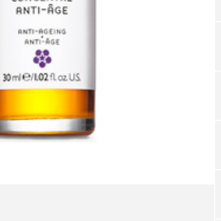
TAG LIST
タグ一覧
ChatGPT
Gemini
Instagram
SaaS
SN
ジャーコスメ
アレルギー
アロマ
アンチエイジン
ューティー 冷え
インナービューティーアワード2025受賞商品
ング
エイジングケア
エクソソーム
オーガニック
ング
カカイオイル
ガジェット
キーワード