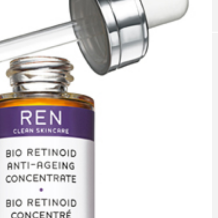
｜AI
GWI調査から読み解く2030年の都
青山メ
ら
市型スパ――身近なウェルネスの
玲 院
次世代モデル
見が切
療の新
2026.08.06
2026
FEATURED
注目の企画