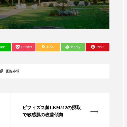
ー
加工顔
労働環境
国内市場
国際市場
香り
孤独
巡らせるケア
巡りケア
差別化
抗酸化
抗酸化ケア
断食
新商品
日中関係
ine
Pocket
RSS
feedly
Pin it
梅雨
棚卸資産
汗ケア
温活スキンケア
物流問題
特殊メイク
猛暑
生物模倣
用
国際市場
眠
睡眠 美容 金木犀
睡眠美容
秋
秋 冷え
対策
美容
美容テック
美容と政治
美容ビジ
美肌習慣
美脚習慣
老化
肌ケア
肌トラブ
ビフィズス菌LKM512の摂取
で敏感肌の改善傾向
律神経
花王
血行促進
過剰在庫
都市型美容