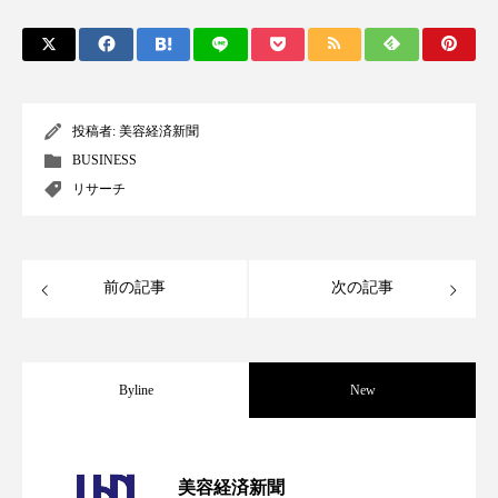
スマートウォッチ
スマートパッチ
スマートリング
セーフプレイス
セラミド
投稿者:
美容経済新聞
セラミド保湿
セルフケア
BUSINESS
リサーチ
ソーシャルウェルネス
ソーシャルコマース
タンパク質
ディープクレンジング
前の記事
次の記事
デジタルデトックス
デトックス
ドライヤー 温度 髪 ダメージ
ナイアシンアミド
Byline
New
ナイトプロテイン
ナイトルーティン 金木犀
パーフェクト社の「AI美容」事例｜「死
2026.08.04
パーソナライズ
バーチャルメイク
美容経済新聞