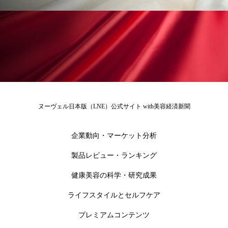
冷え性改善
加工アプリ
加工フィルター
加工顔
労働環境
国内市場
国際市場
地政学リスク
外出控え
夜 スキンケア 香り
孤独
巡らせるケア
巡りケア
差別化
廃棄ロス
成分
技術経営
技術転用
ヌーヴェル日本版（LNE）公式サイト with美容経済新聞
抗酸化
抗酸化ケア
断食
新商品
企業動向・マーケット分析
日中関係
日焼け止め
時間制限食
製品レビュー・ランキング
健康美容の科学・研究成果
東洋医学
梅雨
棚卸資産
汗ケア
ライフスタイルとセルフケア
温活スキンケア
温活女子
温活習慣
プレミアムコンテンツ