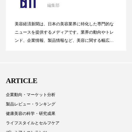
パーフェクト株式会社
バイオハッキング
編集部
花王、化粧品事業で棚卸資産38%削減
2026.07.28
の谷」克服と酷暑を商機に変えるB2B
バイオミメティクス
バイオミメティック
美容経済新聞は、日本の美容業界に特化した専門的な
【技術転用】ポーラの『顔画像解析AI』
2026.07.20
――AI需要予測で猛暑の欠品と過剰在庫
ニュースを提供するメディアです。業界の動向やトレ
SaaSモデル
バクチオール
バリア機能
ハロウィ
ンド、企業情報、製品情報など、美容に関する幅広い
ハロウィン後スキンケア
テーマを取り上げています。 編集部では、美容業界の
が猛暑の建設現場に選ばれる理由
を防ぐDX戦略
取材や情報収集、分析を行い、業界内外の最新情報を
ハロウィン翌日 肌リセット
ヒアルロン酸
主に美容業界関係者に向けて発信しています。私たち
は「キレイをふやす」を企業理念として信頼性の高い
ビジネスモデル
ビタミンC誘導体
ファシア
ARTICLE
情報提供を通じて美容業界の発展に貢献すべく努力し
ています。
ファスティング
フィトレチノール
企業動向・マーケット分析
製品レビュー・ランキング
プチ断食
ブルーオーシャン
健康美容の科学・研究成果
フレグランス 冬
プロンプト
ヘアケア
ライフスタイルとセルフケア