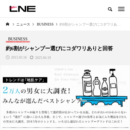
グローバルビューティ＆ヘルスケアビジネス誌
ニュース
BUSINESS
約6割がシャンプー選びにコダワリありと回答
NEW POST
カテゴリー毎の最新記事
BUSINESS
LIFESTYLE
BUSINESS
約6割がシャンプー選びにコダワリありと回答
2015.03.16
2025.04.19
SNSの「加工顔」と美容医療｜AI
GWI調査から読み解く2030年の
」
がもたらす可能性とこれから
都市型スパ――身近なウェルネ
の次世代モデル
2026.07.13
2026.08.06