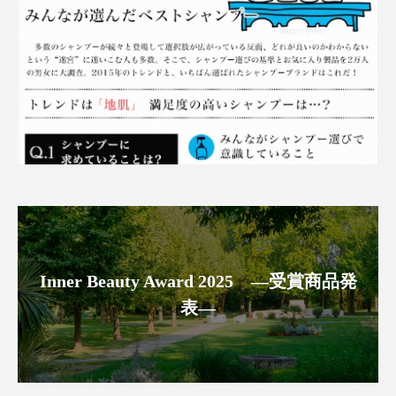
クローズアップ
ケーススタディ
コグニティブヘルス
コスト削減
コネクテッド・ビューティ
コミュニケーション
コルチゾール
サステナビリティ
サステナブル美容
サプライチェーン
サプリ
サロンクレンジング
サロン戦略
サロン経営
サロン連略
シャネル
Inner Beauty Award 2025 ―受賞商品発
スカルプ クレンジング 頻度
スカルプケア
表―
スキンケア
スキンケア 習慣
スキンケアルーティン
ストレス
スパ