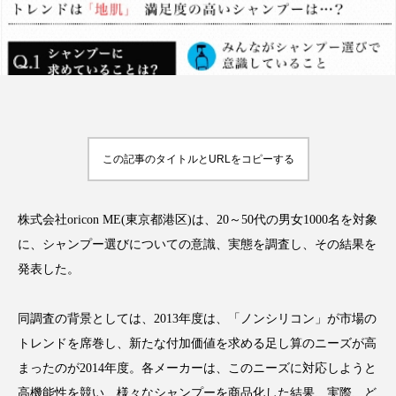
FEATURED
注目の企画
この記事のタイトルとURLをコピーする
TAG LIST
タグ一覧
株式会社oricon ME(東京都港区)は、20～50代の男女1000名を対象
AI
B2B
BeautyTech
ChatGPT
に、シャンプー選びについての意識、実態を調査し、その結果を
発表した。
Gemini
Instagram
SaaS
SNS
同調査の背景としては、2013年度は、「ノンシリコン」が市場の
TikTok
アスタキサンチン
トレンドを席巻し、新たな付加価値を求める足し算のニーズが高
まったのが2014年度。各メーカーは、このニーズに対応しようと
アスレジャーコスメ
アレルギー
アロマ
高機能性を競い、様々なシャンプーを商品化した結果、実際、ど