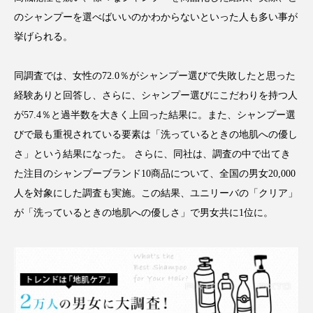
アンチエイジング
アンチソリチュード
のシャンプーを選べばいいのかわからないといった人も多い事が
挙げられる。
インタビュー
インナービューティー 冷え
同調査では、女性の72.0％がシャンプー選びで失敗したと思った
インナービューティーアワード2025受賞商品
経験ありと回答し、さらに、シャンプー選びにこだわりを持つ人
ウェアラブルデバイス
ウェルネス
が57.4％と過半数を大きく上回った結果に。また、シャンプー選
びで最も重視されている要素は「洗っているときの地肌への優し
ウェルビーイング
エイジングケア
さ」という結果になった。 さらに、同社は、調査の中で出てき
た注目のシャンプーブランド10商品について、全国の男女20,000
エクソソーム
オーガニック
オゾン
人を対象にした調査も実施。この結果、ユニリーバの「クリア」
が「洗っているときの地肌への優しさ」で男女共に1位に。
カウンセラー
カウンセリング
カカイオイル
ガジェット
キーワード
クルエルティフリー
クレンジング