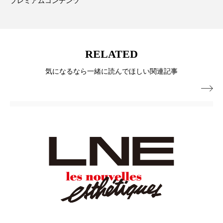
プレミアムコンテンツ
ペアトリートメント
ヘッドスパ
ヘルスケア
ヘルスビューティー
ポジショニング
ボディケア
ホルモン
RELATED
気になるなら一緒に読んでほしい関連記事
マーケティング
マイクロスパ

マネジメント
むくみ対策
むくみ改善
メンズスキンケア
メンタルケア
メンタルヘルス
ライフスタイル
リカバリー
リカバリーウェア
リサーチ
リナロール 効果
リラクゼーション
リラックス効果
レチナール
レチノール