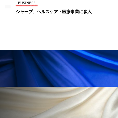
BUSINESS
ローカル
ロンジェビティ
下半身美容
シャープ、ヘルスケア・医療事業に参入
乾燥 対策 冬 スキンケア
乾燥対策
乾燥肌対策
他者との再接続
企業・経済
価格改定
保湿
保湿と香り
保湿成分
健康寿命
光老化
免疫 肌
冬 UVケア
冬 美容 習慣
冬 髪 ツヤ 出す 方法
冬 髪 乾燥 改善 方法
冬スキンケア
冬の乾燥肌
冬の印象美
冬の準備
冬美容
冷え対策