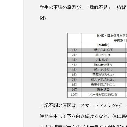
学生の不調の原因が、「睡眠不足」「猫背
図)
AI
B2B
BeautyTech
アスタキサンチン
アスレ
インタビュー
インナービ
ウェルネス
ウェルビーイ
上記不調の原因は、スマートフォンのゲー
時間集中して下を向き続けるなど、体に悪
カウンセラー
カウンセリ
マホや携帯ゲームのブルーライトが睡眠を