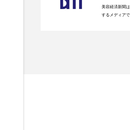
金木犀 スキンケア
金木犀
美容経済新聞は
するメディアで
2026.07.20
【技術転用】ポーラの『
を防ぐDX戦略
香りケア
香りの重ね使い
ど、美容に関す
容業界の取材や
髪 静電気 冬 対策
髪のバ
容業界関係者に
を企業理念とし
献すべく努力し