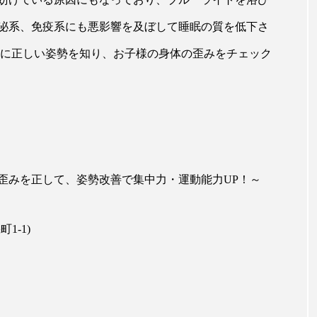
ップ
ケーススタディ
コグニティブヘルス
コスト
泌系、免疫系にも悪影響を及ぼして睡眠の質を低下さ
コミュニケーション
コルチゾール
サステナビリティ
緒に正しい姿勢を知り、お子様の身体の歪みをチェック
サロンクレンジング
サロン戦略
サロン経営
スカルプケア
スキンケア
スキンケア 習慣
ス
マートウォッチ
スマートパッチ
スマートリング
セ
歪みを正して、姿勢改善で集中力・運動能力UP！～
ソーシャルウェルネス
ソーシャルコマース
タン
ジタルデトックス
デトックス
ドライヤー 温度 髪 ダメー
1-1)
ルーティン 金木犀
パーソナライズ
バーチャルメイク
ミメティクス
バイオミメティック
バクチオール