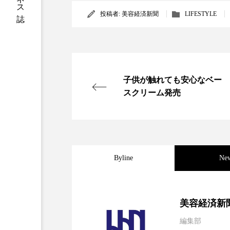
投稿者:
美容経済新聞
LIFESTYLE
加工アプリ
加工フィルタ
外出控え
夜 スキンケア 
技術経営
技術転用
子供が触れても安心なベー
時間制限食
東洋医学
スクリーム発売
為替相場
熱中症対策
画像解析
発酵
睡
Byline
Ne
素髪ケア やり方
紫外線
美容業界
美的感覚
2026.08.04
パーフェクト社の「AI
美容経済新
肌荒れ防止
脳
自
編集部
2026.07.28
花王、化粧品事業で棚卸
SaaSモデル