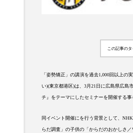
超が「ながら美容」を実
SNSの「加工顔」と美容医療
を有効に使いたい」が9
がもたらす可能性とこれか
2026.07.13
9
この記事のタ
「姿勢矯正」の講演を過去1,000回以上
い)(東京都港区)は、3月21日に広島県
チ』をテーマにしたセミナーを開催する事
同イベント開催にを行う背景として、NH
らだ調査」の子供の「からだのおかしさ／