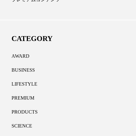
ディカルクリニック｜本郷
レチノール代替成分と
長：内科と循環器専門医の知
オールやレチナールなど
り拓く、再生医療と統合医
果と活用法
CATEGORY
たな価値
2026.07.30
.04.28
AWARD
BUSINESS
LIFESTYLE
PREMIUM
PRODUCTS
SCIENCE