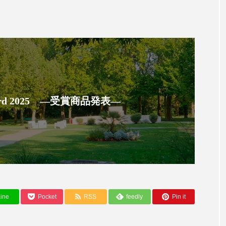
ハロウィン翌日 肌リセット
ヒアルロン酸
ビジネスモデ
フィトレチノール
プチ断食
ブルーオーシャン
ペアトリートメント
ヘッドスパ
ヘルスケア
ヘ
ア
ホルモン
マーケティング
マイクロスパ
メンズスキンケア
メンタルケア
メンタルヘルス
 Award 2025 ―受賞商品発表―
ェア
リサーチ
リナロール 効果
リラクゼーション
ローカル
ロンジェビティ
下半身美容
乾燥 
他者との再接続
企業・経済
価格改定
保湿
免疫 肌
冬 UVケア
冬 美容 習慣
冬 髪 ツヤ 出す 
ine
Pocket
RSS
feedly
Pin it
冬の印象美
冬の準備
冬美容
冷え対策