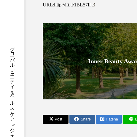
ハロウィン後スキンケア
URL:
http://ift.tt/1BL57Ii
ファシア
ファスティング
プロンプト
ヘアケア
ポジショニング
ボディケ
グローバルビューティ＆ヘルスケアビジネス誌
むくみ対策
むくみ改善
Inner Beauty
リカバリー
リカバリーウ
レチナール
レチノール
乾燥対策
乾燥肌対策
健康寿命
光老化
Post
Share
Hatena
L
冬スキンケア
冬の乾燥肌