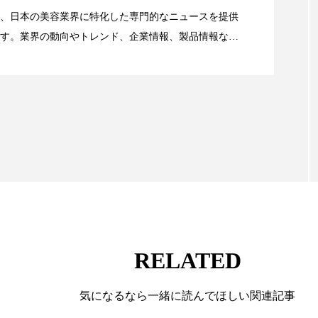
 香り 効果
需要予測
頭皮 保湿 ミスト おすすめ
、日本の美容業界に特化した専門的なニュースを提供
す。業界の動向やトレンド、企業情報、製品情報な
顔画像解析AI』が猛暑の建設現場に選ばれる理由
香料
香水 レイヤリング
香水の持続
高市
る幅広いテーマを取り上げています。 編集部では、美
情報収集、分析を行い、業界内外の最新情報を主に美
リア機能 とは
向けて発信しています。私たちは「キレイをふやす」
て信頼性の高い情報提供を通じて美容業界の発展に貢
ています。
RELATED
気になるなら一緒に読んでほしい関連記事