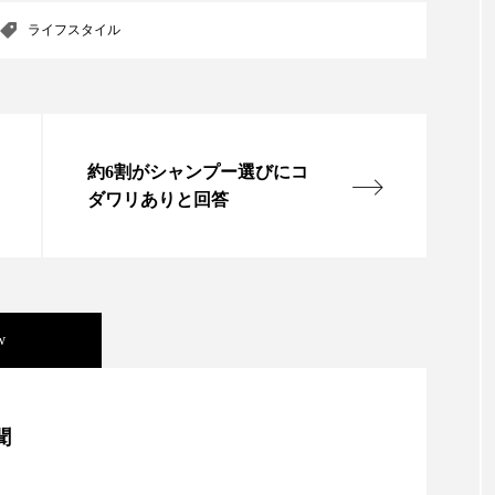
ライフスタイル
ー
加工顔
労働環境
国内市場
国際市場
香り
孤独
巡らせるケア
巡りケア
差別化
抗酸化
抗酸化ケア
断食
新商品
日中関係
約6割がシャンプー選びにコ
梅雨
棚卸資産
汗ケア
温活スキンケア
ダワリありと回答
物流問題
特殊メイク
猛暑
生物模倣
用
眠
睡眠 美容 金木犀
睡眠美容
秋
秋 冷え
w
対策
美容
美容テック
美容と政治
美容ビジ
美肌習慣
美脚習慣
老化
肌ケア
肌トラブ
美容」事例｜「死の谷」克服と酷暑を商機に変えるB2B
聞
律神経
花王
血行促進
過剰在庫
都市型美容
資産38%削減――AI需要予測で猛暑の欠品と過剰在庫