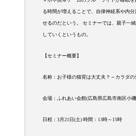
クレンジング
クローズア
る時間が増えることで、自律神経系や内分
コネクテッド・ビューティ
せるのだという。 セミナーでは、親子一
していくというもの。
サプライチェーン
サプリ
スカルプ クレンジング 頻度
【セミナー概要】
ストレス
スパ
ス
名称：お子様の猫背は大丈夫？～カラダの
セラミド保湿
セルフケア
ディープクレンジング
デ
会場：ふれあい会館(広島県広島市南区小磯町
ナイトプロテイン
ナイト
日程：3月21日(土) 時間：13時～15時
バイオハッキング
バイオ