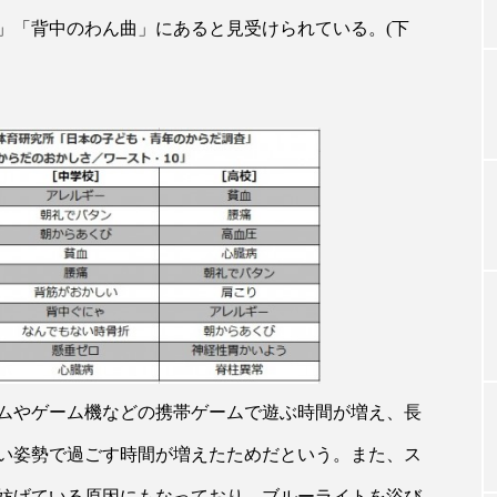
」「背中のわん曲」にあると見受けられている。(下
TAG LIST
タグ一覧
ChatGPT
Gemini
Instagram
SaaS
SN
ジャーコスメ
アレルギー
アロマ
アンチエイジン
ューティー 冷え
インナービューティーアワード2025受賞商品
ング
エイジングケア
エクソソーム
オーガニック
ムやゲーム機などの携帯ゲームで遊ぶ時間が増え、長
い姿勢で過ごす時間が増えたためだという。また、ス
ング
カカイオイル
ガジェット
キーワード
妨げている原因にもなっており、ブルーライトを浴び