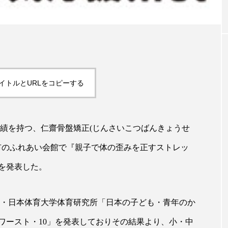
｜AI
GWI調査から読み解く2030年の都
青山メ
ら
市型スパ――身近なウェルネスの
玲 院
次世代モデル
見が切
療の新
2026.08.06
2026
イトルとURLをコピーする
の実績を持つ、仁齋骨盤矯正(じんさいこつばんきょうせ
FEATURED
広島市のふれあい会館で『親子で体の歪みを正すストレッ
を発表した。
注目の企画
K・日本体育大学体育研究所「日本の子ども・青年のか
ワースト・10」を発表しておりその結果より、小・中