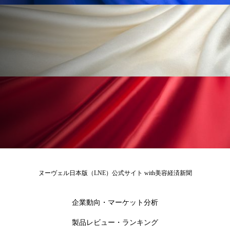
ローカル
ロンジェビティ
下半身美容
乾燥 対策 冬 スキンケア
乾燥対策
乾燥肌対策
他者との再接続
企業・経済
価格改定
保湿
保湿と香り
保湿成分
健康寿命
光老化
免疫 肌
冬 UVケア
冬 美容 習慣
冬 髪 ツヤ 出す 方法
冬 髪 乾燥 改善 方法
ヌーヴェル日本版（LNE）公式サイト with美容経済新聞
冬スキンケア
冬の乾燥肌
冬の印象美
企業動向・マーケット分析
冬の準備
冬美容
冷え対策
製品レビュー・ランキング