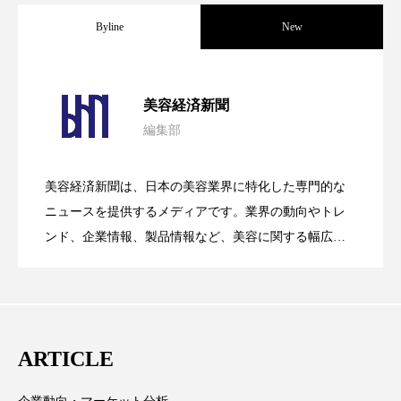
Byline
New
スマートウォッチ
スマートパッチ
スマートリング
セーフプレイス
セラミド
パーフェクト社の「AI美容」事例｜「死
2026.08.04
美容経済新聞
セラミド保湿
セルフケア
編集部
花王、化粧品事業で棚卸資産38%削減
2026.07.28
の谷」克服と酷暑を商機に変えるB2B
ソーシャルウェルネス
ソーシャルコマース
美容経済新聞は、日本の美容業界に特化した専門的な
タンパク質
ディープクレンジング
【技術転用】ポーラの『顔画像解析AI』
2026.07.20
――AI需要予測で猛暑の欠品と過剰在庫
ニュースを提供するメディアです。業界の動向やトレ
SaaSモデル
ンド、企業情報、製品情報など、美容に関する幅広い
デジタルデトックス
デトックス
テーマを取り上げています。 編集部では、美容業界の
が猛暑の建設現場に選ばれる理由
を防ぐDX戦略
取材や情報収集、分析を行い、業界内外の最新情報を
ドライヤー 温度 髪 ダメージ
ナイアシンアミド
主に美容業界関係者に向けて発信しています。私たち
ナイトプロテイン
ナイトルーティン 金木犀
は「キレイをふやす」を企業理念として信頼性の高い
ARTICLE
情報提供を通じて美容業界の発展に貢献すべく努力し
パーソナライズ
バーチャルメイク
ています。