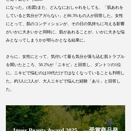
アンチエイジング
アンチソリチュード
になった。(右図)また、どんなにおしゃれをしても、「肌あれを
していると気分がアガらない」と86.3%もの人が回答した。女性
インタビュー
インナービューティー 冷え
にとって、肌のコンディションが、その日の気持ちに与える影響
がいかに大きいかと同時に、肌があれることが、いかに大きな悩
インナービューティーアワード2025受賞商品
みとなってしまうかが明らかとなる結果に。
ウェアラブルデバイス
ウェルネス
さらに、女性にとって、気付いて最も気分が落ち込む肌トラブル
ウェルビーイング
エイジングケア
を聞いたところ、50.2%が「ニキビ」と回答し、ダントツの1位
に。ニキビで悩むのは10代だけではなくなっていることも判明し
エクソソーム
オーガニック
オゾン
た。約3人に2人が、大人ニキビで悩んだ経験「あり」と回答し
カウンセラー
カウンセリング
た。
カカイオイル
ガジェット
キーワード
クルエルティフリー
クレンジング
Inner Beauty Award 2025 ―受賞商品発