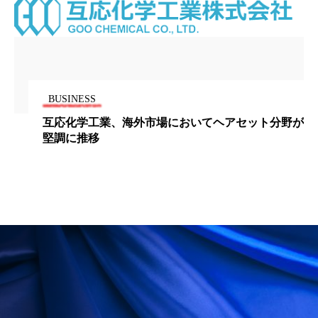
ペアトリートメント
ヘッドスパ
ヘルスケア
ヘルスビューティー
ポジショニング
ボディケア
ホルモン
BUSINESS
マーケティング
マイクロスパ
互応化学工業、海外市場においてヘアセット分野が
マネジメント
むくみ対策
むくみ改善
堅調に推移
メンズスキンケア
メンタルケア
メンタルヘルス
ライフスタイル
リカバリー
リカバリーウェア
リサーチ
リナロール 効果
リラクゼーション
リラックス効果
レチナール
レチノール