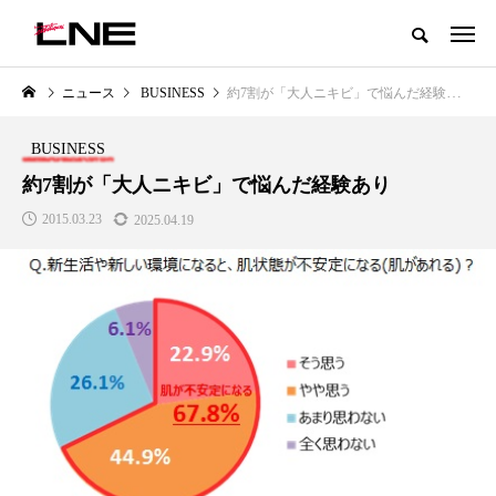
グローバルビューティ＆ヘルスケアビジネス誌
ニュース
BUSINESS
約7割が「大人ニキビ」で悩んだ経験あり
NEW POST
カテゴリー毎の最新記事
BUSINESS
LIFESTYLE
BUSINESS
約7割が「大人ニキビ」で悩んだ経験あり
2015.03.23
2025.04.19
SNSの「加工顔」と美容医療｜AI
GWI調査から読み解く2030年の
」
がもたらす可能性とこれから
都市型スパ――身近なウェルネ
の次世代モデル
2026.07.13
2026.08.06