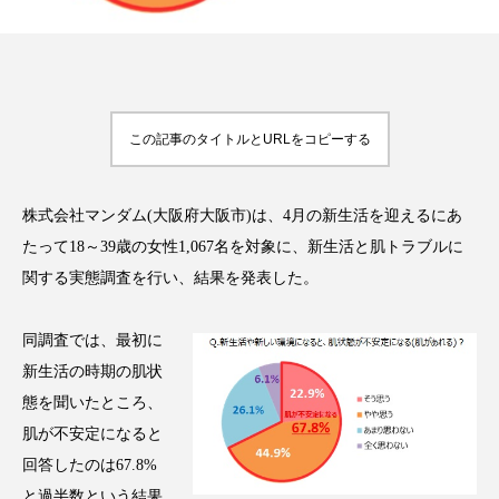
FEATURED
注目の企画
この記事のタイトルとURLをコピーする
株式会社マンダム(大阪府大阪市)は、4月の新生活を迎えるにあ
TAG LIST
タグ一覧
たって18～39歳の女性1,067名を対象に、新生活と肌トラブルに
関する実態調査を行い、結果を発表した。
AI
B2B
BeautyTech
ChatGPT
同調査では、最初に
Gemini
Instagram
SaaS
SNS
新生活の時期の肌状
態を聞いたところ、
TikTok
アスタキサンチン
肌が不安定になると
アスレジャーコスメ
アレルギー
アロマ
回答したのは67.8%
と過半数という結果