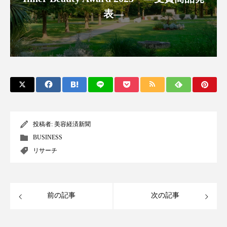
クローズアップ
ケーススタディ
表―
コグニティブヘルス
コスト削減
コネクテッド・ビューティ
コミュニケーション
コルチゾール
サステナビリティ
サステナブル美容
サプライチェーン
サプリ
サロンクレンジング
サロン戦略
投稿者:
美容経済新聞
BUSINESS
サロン経営
サロン連略
シャネル
リサーチ
スカルプ クレンジング 頻度
スカルプケア
スキンケア
スキンケア 習慣
前の記事
次の記事
スキンケアルーティン
ストレス
スパ