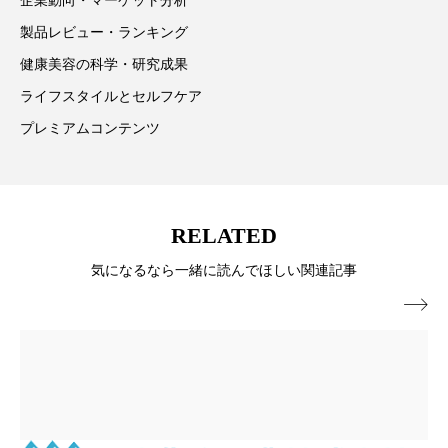
企業動向・マーケット分析
パーフェクト株式会社
バイオハッキング
製品レビュー・ランキング
健康美容の科学・研究成果
バイオミメティクス
バイオミメティック
ライフスタイルとセルフケア
バクチオール
バリア機能
ハロウィ
プレミアムコンテンツ
ハロウィン後スキンケア
ハロウィン翌日 肌リセット
ヒアルロン酸
RELATED
ビジネスモデル
ビタミンC誘導体
ファシア
気になるなら一緒に読んでほしい関連記事
ファスティング
フィトレチノール

プチ断食
ブルーオーシャン
フレグランス 冬
プロンプト
ヘアケア