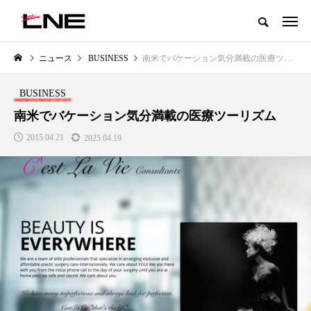
グローバルビューティ＆ヘルスケアビジネス誌
ニュース
BUSINESS
南米でバケーション気分満載の医療ツーリズム
NEW POST
カテゴリー毎の最新記事
BUSINESS
LIFESTYLE
BUSINESS
南米でバケーション気分満載の医療ツーリズム
2015.04.21
2025.04.19
SNSの「加工顔」と美容医療｜AI
GWI調査から読み解く2030年の
」
がもたらす可能性とこれから
都市型スパ――身近なウェルネ
の次世代モデル
2026.07.13
2026.08.06