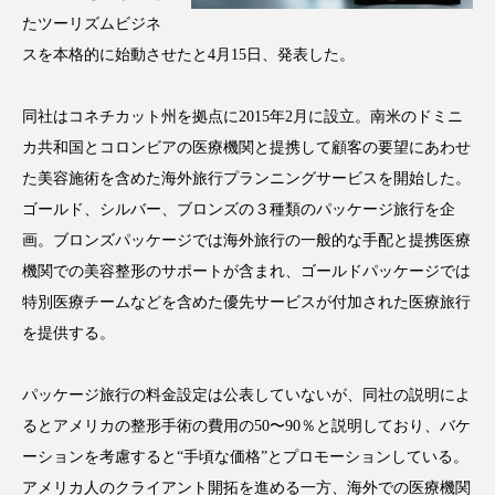
アンチエイジング
アンチソリチュード
たツーリズムビジネ
スを本格的に始動させたと4月15日、発表した。
インタビュー
インナービューティー 冷え
同社はコネチカット州を拠点に2015年2月に設立。南米のドミニ
インナービューティーアワード2025受賞商品
カ共和国とコロンビアの医療機関と提携して顧客の要望にあわせ
た美容施術を含めた海外旅行プランニングサービスを開始した。
ウェアラブルデバイス
ウェルネス
ゴールド、シルバー、ブロンズの３種類のパッケージ旅行を企
ウェルビーイング
エイジングケア
画。ブロンズパッケージでは海外旅行の一般的な手配と提携医療
機関での美容整形のサポートが含まれ、ゴールドパッケージでは
エクソソーム
オーガニック
オゾン
特別医療チームなどを含めた優先サービスが付加された医療旅行
を提供する。
カウンセラー
カウンセリング
カカイオイル
ガジェット
キーワード
パッケージ旅行の料金設定は公表していないが、同社の説明によ
るとアメリカの整形手術の費用の50〜90％と説明しており、バケ
クルエルティフリー
クレンジング
ーションを考慮すると“手頃な価格”とプロモーションしている。
アメリカ人のクライアント開拓を進める一方、海外での医療機関