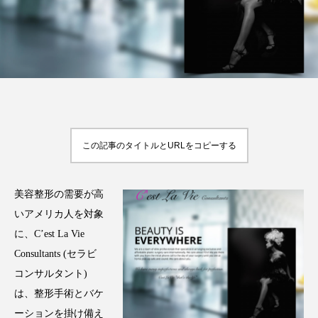
FEATURED
注目の企画
この記事のタイトルとURLをコピーする
TAG LIST
タグ一覧
美容整形の需要が高
AI
B2B
BeautyTech
ChatGPT
いアメリカ人を対象
Gemini
Instagram
SaaS
SNS
に、C’est La Vie
Consultants (セラビ
TikTok
アスタキサンチン
コンサルタント)
は、整形手術とバケ
アスレジャーコスメ
アレルギー
アロマ
ーションを掛け備え