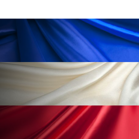
ローカル
ロンジェビティ
下半身美容
乾燥 対策 冬 スキンケア
乾燥対策
乾燥肌対策
他者との再接続
企業・経済
価格改定
保湿
保湿と香り
保湿成分
健康寿命
光老化
免疫 肌
冬 UVケア
冬 美容 習慣
冬 髪 ツヤ 出す 方法
冬 髪 乾燥 改善 方法
冬スキンケア
冬の乾燥肌
冬の印象美
冬の準備
冬美容
冷え対策