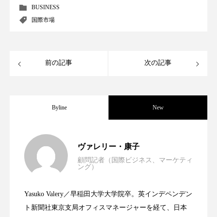
BUSINESS
スマートウォッチ
スマートパッチ
国際市場
スマートリング
セーフプレイス
セラミド
前の記事
次の記事
セラミド保湿
セルフケア
ソーシャルウェルネス
ソーシャルコマース
Byline
New
タンパク質
ディープクレンジング
デジタルデトックス
デトックス
世界の化粧品市場2025年展望：P&G・
2025.06.11
ヴァレリー・康子
ドライヤー 温度 髪 ダメージ
ナイアシンアミド
顧問記者（国際ビジネス、マーケティ
ング）
資生堂、「女性研究者サイエンスグラン
2023.06.30
LVMH・ロレアルの戦略と日本企業の課
ナイトプロテイン
ナイトルーティン 金木犀
Yasuko Valery／早稲田大学大学院卒。英インデペンデン
パーソナライズ
バーチャルメイク
米バイオテクノロジー企業アミリス、
2023.06.29
ト」の第16回受賞者決定
ト新聞社東京支局オフィスマネージャーを経て、日本
題