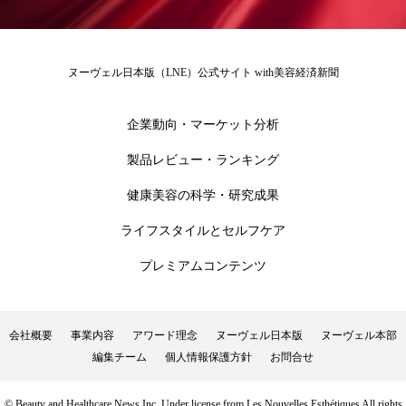
冷え性改善
加工アプリ
加工フィルター
加工顔
労働環境
国内市場
国際市場
ヌーヴェル日本版（LNE）公式サイト with美容経済新聞
地政学リスク
外出控え
夜 スキンケア 香り
企業動向・マーケット分析
孤独
巡らせるケア
巡りケア
差別化
製品レビュー・ランキング
廃棄ロス
成分
技術経営
技術転用
健康美容の科学・研究成果
ライフスタイルとセルフケア
抗酸化
抗酸化ケア
断食
新商品
プレミアムコンテンツ
日中関係
日焼け止め
時間制限食
東洋医学
梅雨
棚卸資産
汗ケア
会社概要
事業内容
アワード理念
ヌーヴェル日本版
ヌーヴェル本部
編集チーム
個人情報保護方針
お問合せ
温活スキンケア
温活女子
温活習慣
© Beauty and Healthcare News Inc. Under license from Les Nouvelles Esthétiques All rights