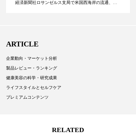
経済新聞社ロサンゼルス支局で米国西海岸の流通、産
パーフェクト株式会社
バイオハッキング
業分野を専門に記者経験を積む。本紙では主に、米国
CEO退任と世界的な人員削除を発表
欧州の海外メーカー、ブランドの動向、海外市場の動
バイオミメティクス
バイオミメティック
向、新規ビジネスモデルなどを担当。現在はロンドン
バクチオール
バリア機能
ハロウィ
に在住
ARTICLE
ハロウィン後スキンケア
企業動向・マーケット分析
ハロウィン翌日 肌リセット
ヒアルロン酸
製品レビュー・ランキング
健康美容の科学・研究成果
ビジネスモデル
ビタミンC誘導体
ファシア
ライフスタイルとセルフケア
ファスティング
フィトレチノール
プレミアムコンテンツ
プチ断食
ブルーオーシャン
フレグランス 冬
プロンプト
ヘアケア
RELATED