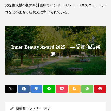
クローズアップ
ケーススタディ
の提携規模の拡大を計画中でインド、ペルー、ベネズエラ、トル
コなどの国名が提携先に挙げられている。
コグニティブヘルス
コスト削減
コネクテッド・ビューティ
コミュニケーション
コルチゾール
サステナビリティ
Inner Beauty Award 2025 ―受賞商品発
サステナブル美容
サプライチェーン
表―
サプリ
サロンクレンジング
サロン戦略
サロン経営
サロン連略
シャネル
スカルプ クレンジング 頻度
スカルプケア
スキンケア
スキンケア 習慣
スキンケアルーティン
ストレス
スパ
投稿者:
ヴァレリー・康子