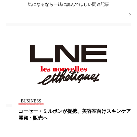
ペアトリートメント
ヘッドスパ
気になるなら一緒に読んでほしい関連記事
ヘルスケア
ヘルスビューティー

ポジショニング
ボディケア
ホルモン
マーケティング
マイクロスパ
マネジメント
むくみ対策
むくみ改善
メンズスキンケア
メンタルケア
メンタルヘルス
ライフスタイル
BUSINESS
リカバリー
リカバリーウェア
リサーチ
コーセー・ミルボンが提携、美容室向けスキンケア
開発・販売へ
リナロール 効果
リラクゼーション
リラックス効果
レチナール
レチノール