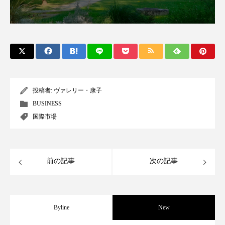
スマートウォッチ
スマートパッチ
スマートリング
セーフプレイス
セラミド
セラミド保湿
セルフケア
ソーシャルウェルネス
ソーシャルコマース
投稿者:
ヴァレリー・康子
BUSINESS
タンパク質
ディープクレンジング
国際市場
デジタルデトックス
デトックス
前の記事
次の記事
ドライヤー 温度 髪 ダメージ
ナイアシンアミド
ナイトプロテイン
ナイトルーティン 金木犀
Byline
New
パーソナライズ
バーチャルメイク