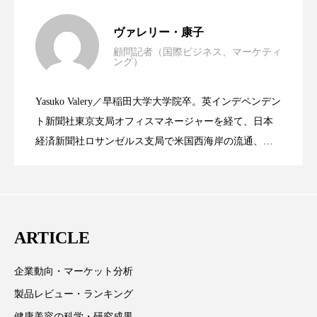
パーフェクト株式会社
バイオハッキング
世界の化粧品市場2025年展望：P&G・
2025.06.11
ヴァレリー・康子
バイオミメティクス
バイオミメティック
顧問記者（国際ビジネス、マーケティ
ング）
資生堂、「女性研究者サイエンスグラン
2023.06.30
LVMH・ロレアルの戦略と日本企業の課
バクチオール
バリア機能
ハロウィ
Yasuko Valery／早稲田大学大学院卒。英インデペンデン
ハロウィン後スキンケア
米バイオテクノロジー企業アミリス、
2023.06.29
ト」の第16回受賞者決定
ト新聞社東京支局オフィスマネージャーを経て、日本
題
経済新聞社ロサンゼルス支局で米国西海岸の流通、産
ハロウィン翌日 肌リセット
ヒアルロン酸
業分野を専門に記者経験を積む。本紙では主に、米国
CEO退任と世界的な人員削除を発表
欧州の海外メーカー、ブランドの動向、海外市場の動
ビジネスモデル
ビタミンC誘導体
ファシア
向、新規ビジネスモデルなどを担当。現在はロンドン
ファスティング
フィトレチノール
に在住
ARTICLE
プチ断食
ブルーオーシャン
企業動向・マーケット分析
フレグランス 冬
プロンプト
ヘアケア
製品レビュー・ランキング
健康美容の科学・研究成果