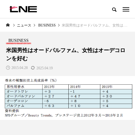
グローバルビューティ＆ヘルスケアビジネス誌
ニュース
BUSINESS
米国男性はオードパルファム、女性はオーデコロンを好む
NEW POST
カテゴリー毎の最新記事
BUSINESS
LIFESTYLE
BUSINESS
米国男性はオードパルファム、女性はオーデコロ
ンを好む
2015.04.28
2025.04.19
SNSの「加工顔」と美容医療｜AI
GWI調査から読み解く2030年の
」
がもたらす可能性とこれから
都市型スパ――身近なウェルネ
の次世代モデル
2026.07.13
2026.08.06