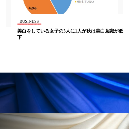
ローカル
ロンジェビティ
下半身美容
BUSINESS
乾燥 対策 冬 スキンケア
乾燥対策
美白をしている女子の3人に1人が秋は美白意識が低
下
乾燥肌対策
他者との再接続
企業・経済
価格改定
保湿
保湿と香り
保湿成分
健康寿命
光老化
免疫 肌
冬 UVケア
冬 美容 習慣
冬 髪 ツヤ 出す 方法
冬 髪 乾燥 改善 方法
冬スキンケア
冬の乾燥肌
冬の印象美
冬の準備
冬美容
冷え対策