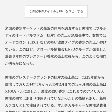
この記事のタイトルとURLをコピーする
FEATURED
注目の企画
米国の香水マーケットの最近の傾向を調査すると男性ではフルボ
ディのオードパルファム（EDP）の売上が急成長中で、女性では
オーデコロン（EDC）などの軽い濃度タイプの香水の売上が伸び
ている。このほど、グローバル情報会社NPDグループが発表した
TAG LIST
タグ一覧
過去３年間のプレステージ香水の売上推移から、このような傾向
が明らかになった。
AI
B2B
BeautyTech
ChatGPT
男性のプレステージブランドのEDPの売上高は、ほぼ2年前から
Gemini
Instagram
SaaS
SNS
倍増しており2014年3月から2015年2月までの12ヶ月間の売上高は
5,100万ドルに達した。濃度の強い香水はこれまでのアメリカ人
TikTok
アスタキサンチン
男性の間ではあまり使用されていなかったとの指摘もあり、新興
アスレジャーコスメ
アレルギー
アロマ
カテゴリとして注目されている。マルチカルチャーな男性消費者