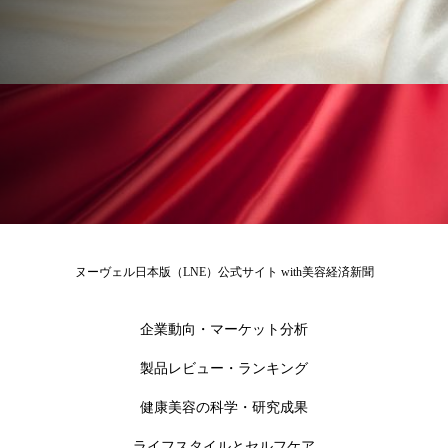
冷え性改善
加工アプリ
加工フィルター
加工顔
労働環境
国内市場
国際市場
地政学リスク
外出控え
夜 スキンケア 香り
孤独
巡らせるケア
巡りケア
差別化
廃棄ロス
成分
技術経営
技術転用
抗酸化
抗酸化ケア
断食
新商品
ヌーヴェル日本版（LNE）公式サイト with美容経済新聞
日中関係
日焼け止め
時間制限食
企業動向・マーケット分析
東洋医学
梅雨
棚卸資産
汗ケア
製品レビュー・ランキング
温活スキンケア
温活女子
温活習慣
健康美容の科学・研究成果
ライフスタイルとセルフケア