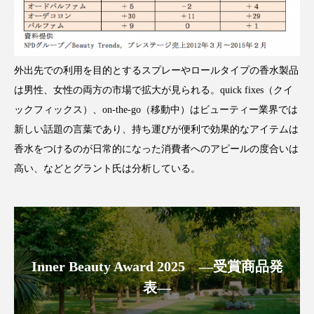
クローズアップ
ケーススタディ
コグニティブヘルス
コスト削減
コネクテッド・ビューティ
コミュニケーション
外出先での利用を目的とするスプレーやロールタイプの香水製品
は男性、女性の両方の市場で拡大が見られる。quick fixes（クイ
コルチゾール
サステナビリティ
ックフィックス）、on-the-go（移動中）はビューティー業界では
新しい話題の言葉であり、持ち運びが便利で効果的なアイテムは
サステナブル美容
サプライチェーン
香水をつけるのが日常的になった消費者へのアピールの度合いは
高い、などとグラント氏は分析している。
サプリ
サロンクレンジング
サロン戦略
サロン経営
サロン連略
シャネル
スカルプ クレンジング 頻度
スカルプケア
Inner Beauty Award 2025 ―受賞商品発
スキンケア
スキンケア 習慣
表―
スキンケアルーティン
ストレス
スパ