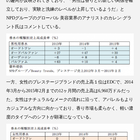
の趣向が反映されてきており、「男性は香りとの新しい関係を確
アンチエイジング
アンチソリチュード
立しており、実験と洗練のレベルが上昇しているようだ」と
NPDグループのグローバル 美容業界のアナリストのカレン·グラ
インタビュー
インナービューティー 冷え
ント氏はコメントしている。
インナービューティーアワード2025受賞商品
ウェアラブルデバイス
ウェルネス
ウェルビーイング
エイジングケア
エクソソーム
オーガニック
オゾン
一方、女性のプレステージブランドの売上高１位はEDCで、2014
年3月から2015年2月までの12ヶ月間の売上高は6,960万ドルだっ
カウンセラー
カウンセリング
た。女性はナチュラルなメークの流れに沿って、アパレルもより
カジュアルな方向に向かっており、香り市場も柔らかく、軽い濃
カカイオイル
ガジェット
キーワード
度のタイプへのシフトが顕著になっている。
クルエルティフリー
クレンジング