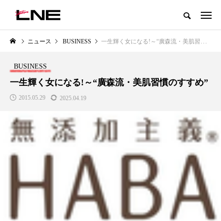
グローバルビューティ＆ヘルスケアビジネス誌
ニュース
BUSINESS
一生輝く女になる!～“廣森流・美肌習慣のすすめ”
NEW POST
カテゴリー毎の最新記事
BUSINESS
PREMIUM
SCIENCE
一生輝く女になる!～“廣森流・美肌習慣のすすめ”
2015.05.29
2025.04.19
30年の
青山メディカルクリニック｜本郷
レチノール代替成分と
ェルネス
玲 院長：内科と循環器専門医の
オールやレチナールなど
知見が切り拓く、再生医療と統合
効果と活用法
医療の新たな価値
2026.07.30
2026.04.28