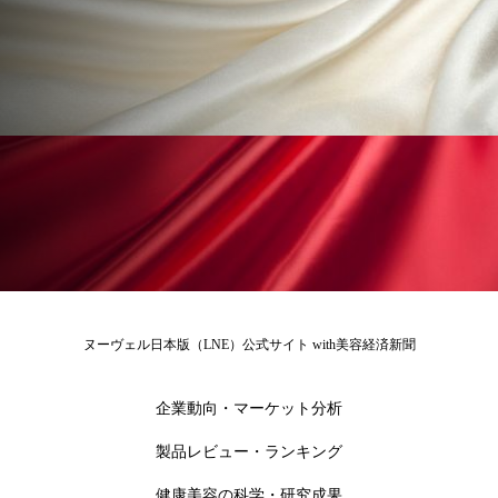
ローカル
ロンジェビティ
下半身美容
乾燥 対策 冬 スキンケア
乾燥対策
乾燥肌対策
他者との再接続
企業・経済
価格改定
保湿
保湿と香り
保湿成分
健康寿命
光老化
免疫 肌
冬 UVケア
冬 美容 習慣
ヌーヴェル日本版（LNE）公式サイト with美容経済新聞
冬 髪 ツヤ 出す 方法
冬 髪 乾燥 改善 方法
企業動向・マーケット分析
冬スキンケア
冬の乾燥肌
冬の印象美
製品レビュー・ランキング
冬の準備
冬美容
冷え対策
健康美容の科学・研究成果