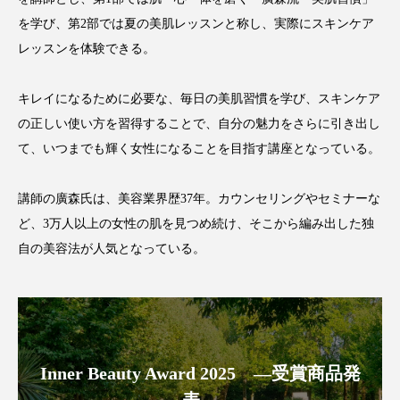
アンチエイジング
アンチソリチュード
を学び、第2部では夏の美肌レッスンと称し、実際にスキンケア
レッスンを体験できる。
インタビュー
インナービューティー 冷え
キレイになるために必要な、毎日の美肌習慣を学び、スキンケア
インナービューティーアワード2025受賞商品
の正しい使い方を習得することで、自分の魅力をさらに引き出し
ウェアラブルデバイス
ウェルネス
て、いつまでも輝く女性になることを目指す講座となっている。
ウェルビーイング
エイジングケア
講師の廣森氏は、美容業界歴37年。カウンセリングやセミナーな
ど、3万人以上の女性の肌を見つめ続け、そこから編み出した独
エクソソーム
オーガニック
オゾン
自の美容法が人気となっている。
カウンセラー
カウンセリング
カカイオイル
ガジェット
キーワード
クルエルティフリー
クレンジング
Inner Beauty Award 2025 ―受賞商品発