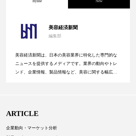
Byline
New
スマートウォッチ
スマートパッチ
パーフェクト社の「AI美容」事例｜「死
2026.08.04
スマートリング
セーフプレイス
セラミド
美容経済新聞
編集部
セラミド保湿
セルフケア
花王、化粧品事業で棚卸資産38%削減
2026.07.28
の谷」克服と酷暑を商機に変えるB2B
ソーシャルウェルネス
ソーシャルコマース
美容経済新聞は、日本の美容業界に特化した専門的な
【技術転用】ポーラの『顔画像解析AI』
2026.07.20
――AI需要予測で猛暑の欠品と過剰在庫
ニュースを提供するメディアです。業界の動向やトレ
SaaSモデル
タンパク質
ディープクレンジング
ンド、企業情報、製品情報など、美容に関する幅広い
テーマを取り上げています。 編集部では、美容業界の
デジタルデトックス
デトックス
が猛暑の建設現場に選ばれる理由
を防ぐDX戦略
取材や情報収集、分析を行い、業界内外の最新情報を
ドライヤー 温度 髪 ダメージ
ナイアシンアミド
主に美容業界関係者に向けて発信しています。私たち
は「キレイをふやす」を企業理念として信頼性の高い
ARTICLE
ナイトプロテイン
ナイトルーティン 金木犀
情報提供を通じて美容業界の発展に貢献すべく努力し
ています。
パーソナライズ
バーチャルメイク
企業動向・マーケット分析