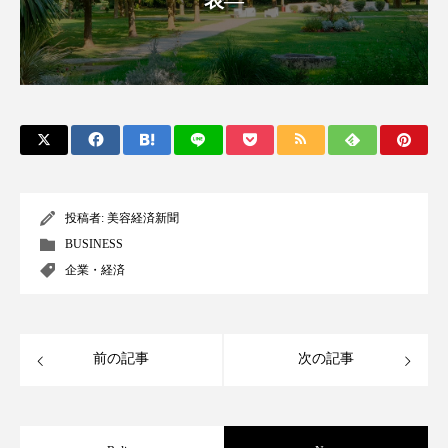
表―
クローズアップ
ケーススタディ
コグニティブヘルス
コスト削減
コネクテッド・ビューティ
コミュニケーション
コルチゾール
サステナビリティ
サステナブル美容
サプライチェーン
投稿者:
美容経済新聞
サプリ
サロンクレンジング
サロン戦略
BUSINESS
企業・経済
サロン経営
サロン連略
シャネル
スカルプ クレンジング 頻度
スカルプケア
前の記事
次の記事
スキンケア
スキンケア 習慣
スキンケアルーティン
ストレス
スパ