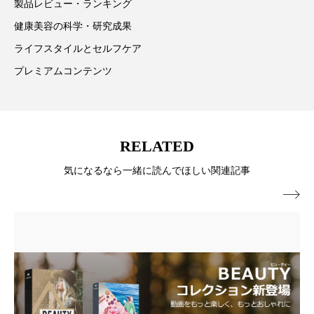
製品レビュー・ランキング
パーフェクト株式会社
バイオハッキング
健康美容の科学・研究成果
バイオミメティクス
バイオミメティック
ライフスタイルとセルフケア
プレミアムコンテンツ
バクチオール
バリア機能
ハロウィ
ハロウィン後スキンケア
RELATED
ハロウィン翌日 肌リセット
ヒアルロン酸
気になるなら一緒に読んでほしい関連記事
ビジネスモデル
ビタミンC誘導体
ファシア

ファスティング
フィトレチノール
プチ断食
ブルーオーシャン
フレグランス 冬
プロンプト
ヘアケア