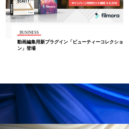
ペアトリートメント
ヘッドスパ
ヘルスケア
ヘルスビューティー
ポジショニング
ボディケア
ホルモン
BUSINESS
動画編集用新プラグイン「ビューティーコレクショ
マーケティング
マイクロスパ
ン」登場
マネジメント
むくみ対策
むくみ改善
メンズスキンケア
メンタルケア
メンタルヘルス
ライフスタイル
リカバリー
リカバリーウェア
リサーチ
リナロール 効果
リラクゼーション
リラックス効果
レチナール
レチノール