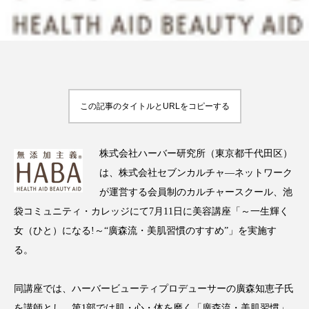
FEATURED
注目の企画
この記事のタイトルとURLをコピーする
TAG LIST
タグ一覧
株式会社ハーバー研究所（東京都千代田区）
は、株式会社セブンカルチャ―ネットワーク
AI
B2B
BeautyTech
ChatGPT
が運営する会員制のカルチャースクール、池
袋コミュニティ・カレッジにて7月11日に美容講座「～一生輝く
Gemini
Instagram
SaaS
SNS
女（ひと）になる!～“廣森流・美肌習慣のすすめ”」を実施す
る。
TikTok
アスタキサンチン
アスレジャーコスメ
アレルギー
アロマ
同講座では、ハーバービューティプロデューサーの廣森知恵子氏
を講師とし、第1部では肌・心・体を磨く「廣森流・美肌習慣」