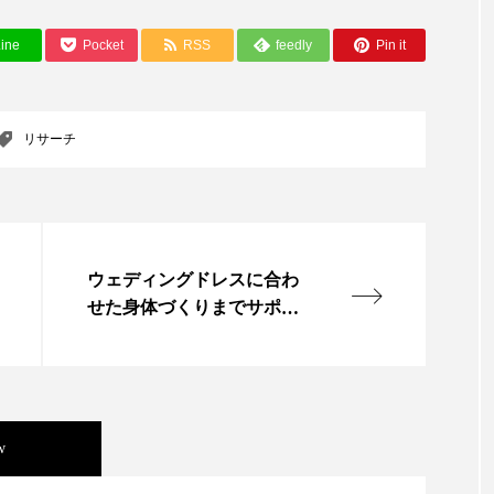
ハロウィン翌日 肌リセット
ヒアルロン酸
ビジネスモデ
ine
Pocket
RSS
feedly
Pin it
フィトレチノール
プチ断食
ブルーオーシャン
ペアトリートメント
ヘッドスパ
ヘルスケア
ヘ
リサーチ
ア
ホルモン
マーケティング
マイクロスパ
メンズスキンケア
メンタルケア
メンタルヘルス
ェア
リサーチ
リナロール 効果
リラクゼーション
ウェディングドレスに合わ
せた身体づくりまでサポー
ローカル
ロンジェビティ
下半身美容
乾燥 
ト
他者との再接続
企業・経済
価格改定
保湿
免疫 肌
冬 UVケア
冬 美容 習慣
冬 髪 ツヤ 出す 
w
冬の印象美
冬の準備
冬美容
冷え対策