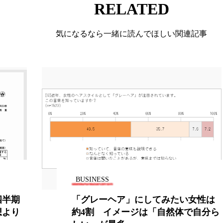
RELATED
 香り 効果
需要予測
頭皮 保湿 ミスト おすすめ
香料
香水 レイヤリング
香水の持続
高市
気になるなら一緒に読んでほしい関連記事
リア機能 とは
BUSINESS
四半期
「グレーヘア」にしてみたい女性は
想より
約4割 イメージは「自然体で自分ら