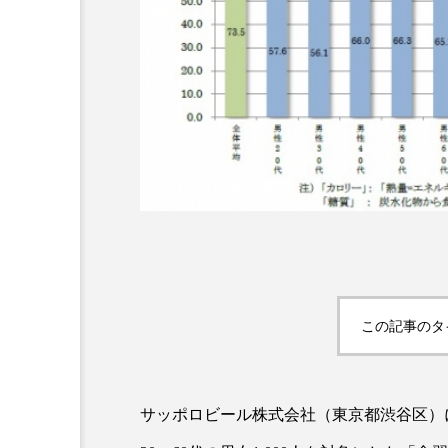
超が「ながら美容」を実
SNSの「加工顔」と美容医療
を有効に使いたい」が9
がもたらす可能性とこれか
2026.07.13
9
この記事のタ
サッポロビール株式会社（東京都渋谷区）