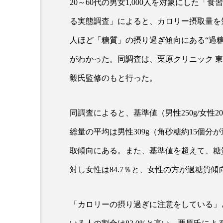
20～60代の男女1,000人を対象にした「
る実態調査」によると、カロリー摂取量を
人ほど「糖質」の摂り過ぎ傾向にある“過糖
がわかった。同調査は、栗原クリニック 
毅氏監修のもと行った。
同調査によると、基準値（男性250g/女性
AI
B2B
BeautyTech
総量の平均は男性309g（角砂糖約15個分
アスタキサンチン
アスレ
取傾向にある。また、基準値を超えて、糖質を
インタビュー
インナービ
対し女性は84.7％と、女性の方が過糖質
ウェルネス
ウェルビーイ
「カロリーの摂り過ぎに注意をしている」
カウンセラー
カウンセリ