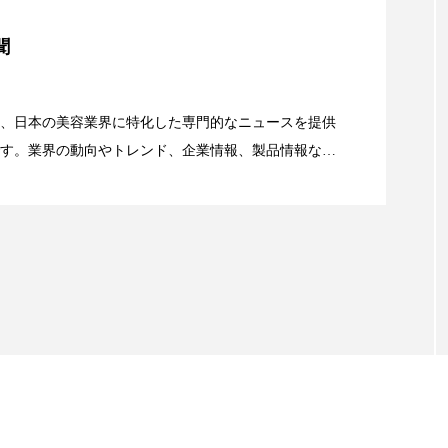
美容」事例｜「死の谷」克服と酷暑を商機に変えるB2B
ー
加工顔
労働環境
国内市場
国際市場
聞
香り
孤独
巡らせるケア
巡りケア
差別化
資産38%削減――AI需要予測で猛暑の欠品と過剰在庫
、日本の美容業界に特化した専門的なニュースを提供
抗酸化
抗酸化ケア
断食
新商品
日中関係
す。業界の動向やトレンド、企業情報、製品情報な
顔画像解析AI』が猛暑の建設現場に選ばれる理由
梅雨
棚卸資産
汗ケア
温活スキンケア
る幅広いテーマを取り上げています。 編集部では、美
情報収集、分析を行い、業界内外の最新情報を主に美
物流問題
特殊メイク
猛暑
生物模倣
用
向けて発信しています。私たちは「キレイをふやす」
て信頼性の高い情報提供を通じて美容業界の発展に貢
眠
睡眠 美容 金木犀
睡眠美容
秋
秋 冷え
ています。
対策
美容
美容テック
美容と政治
美容ビジ
美肌習慣
美脚習慣
老化
肌ケア
肌トラブ
律神経
花王
血行促進
過剰在庫
都市型美容