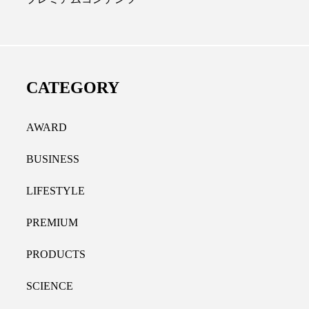
ディカルクリニック｜本郷
レチノール代替成分と
長：内科と循環器専門医の知
オールやレチナールなど
り拓く、再生医療と統合医
果と活用法
CATEGORY
たな価値
2026.07.30
.04.28
AWARD
BUSINESS
LIFESTYLE
PREMIUM
PRODUCTS
SCIENCE