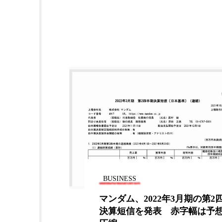
金木犀 スキンケア
金木犀
香りケア
香りの重ね使い
髪 静電気 冬 対策
髪のバ
BUSINESS
ニブは安全で
マンダム、2022年3月期の第2
決算短信を発表 赤字幅は予