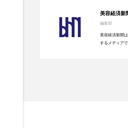
2026.08.04
パーフェクト社の「AI
加工アプリ
加工フィルタ
美容経済新
編集部
外出控え
夜 スキンケア 
2026.07.28
花王、化粧品事業で棚卸
SaaSモデル
美容経済新聞は
技術経営
技術転用
するメディアで
2026.07.20
【技術転用】ポーラの『
を防ぐDX戦略
時間制限食
東洋医学
ど、美容に関す
容業界の取材や
為替相場
熱中症対策
容業界関係者に
を企業理念とし
画像解析
発酵
睡
献すべく努力し
素髪ケア やり方
紫外線
美容業界
美的感覚
肌荒れ防止
脳
自