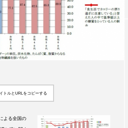
｜AI
GWI調査から読み解く2030年の都
青山メ
ら
市型スパ――身近なウェルネスの
玲 院
次世代モデル
見が切
療の新
2026.08.06
2026
FEATURED
イトルとURLをコピーする
注目の企画
による全国の