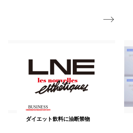
香り
香り メンタルケア

政権
高齢社会
BUSINESS
ダイエット飲料に油断禁物