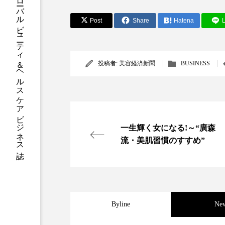
グローバルビューティ＆ヘルスケアビジネス誌
ハロウィン後スキンケア
Post
Share
Hatena
L
ファシア
ファスティング
プロンプト
ヘアケア
投稿者:
美容経済新聞
BUSINESS
ポジショニング
ボディケ
むくみ対策
むくみ改善
リカバリー
リカバリーウ
一生輝く女になる!～“廣森
流・美肌習慣のすすめ”
レチナール
レチノール
乾燥対策
乾燥肌対策
健康寿命
光老化
Byline
Ne
冬スキンケア
冬の乾燥肌