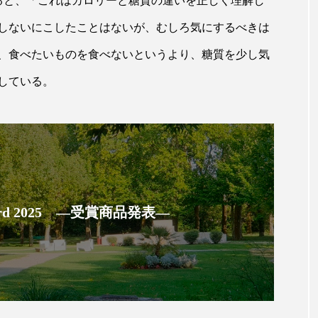
よると、「これはカロリーと糖質の違いを正しく理解し
ップ
ケーススタディ
コグニティブヘルス
コスト
しないにこしたことはないが、むしろ気にするべきは
コミュニケーション
コルチゾール
サステナビリティ
、食べたいものを食べないというより、糖質を少し気
している。
サロンクレンジング
サロン戦略
サロン経営
スカルプケア
スキンケア
スキンケア 習慣
ス
マートウォッチ
スマートパッチ
スマートリング
セ
ソーシャルウェルネス
ソーシャルコマース
タン
 Award 2025 ―受賞商品発表―
ジタルデトックス
デトックス
ドライヤー 温度 髪 ダメー
ルーティン 金木犀
パーソナライズ
バーチャルメイク
ミメティクス
バイオミメティック
バクチオール