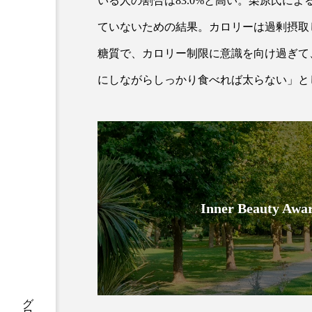
いる人の割合は83.0%と高い。栗原氏に
クレンジング
クローズア
ていないための結果。カロリーは過剰摂取
コネクテッド・ビューティ
糖質で、カロリー制限に意識を向け過ぎて
にしながらしっかり食べれば太らない」と
サプライチェーン
サプリ
スカルプ クレンジング 頻度
ストレス
スパ
ス
セラミド保湿
セルフケア
Inner Beauty
ディープクレンジング
デ
ナイトプロテイン
ナイト
バイオハッキング
バイオ