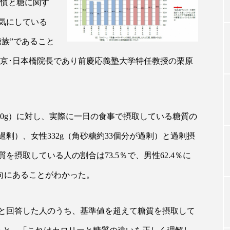
食習慣と糖に関す
気にしている
TAG LIST
族”であること
東京･日本橋院長であり前慶応義塾大学特任教授の栗原
タグ一覧
200g）に対し、実際に一日の食事で摂取している糖質の
ChatGPT
Gemini
Instagram
SaaS
SN
が過剰）、女性332g（角砂糖約33個分が過剰）と過剰摂
ジャーコスメ
アレルギー
アロマ
アンチエイジン
摂取している人の割合は73.5％で、男性62.4％に
ューティー 冷え
インナービューティーアワード2025受賞商品
傾向にあることがわかった。
ング
エイジングケア
エクソソーム
オーガニック
と回答した人のうち、基準値を超えて糖質を摂取して
ング
カカイオイル
ガジェット
キーワード