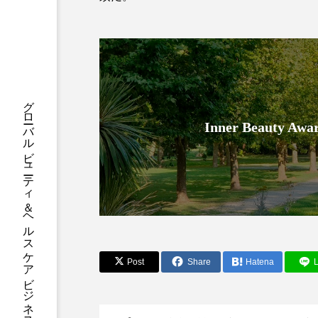
ハロウィン後スキンケア
ファシア
ファスティング
プロンプト
ヘアケア
グローバルビューティ＆ヘルスケアビジネス誌
ポジショニング
ボディケ
Inner Beauty
むくみ対策
むくみ改善
リカバリー
リカバリーウ
レチナール
レチノール
乾燥対策
乾燥肌対策
Post
Share
Hatena
L
健康寿命
光老化
冬スキンケア
冬の乾燥肌