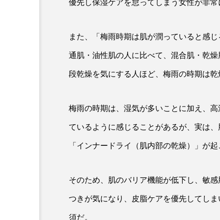
優先し保湿ケアを怠ってしまう女性が非常
クレンジング
クローズア
コネクテッド・ビューティ
また、「梅雨時期は肌が潤っていると感じ
通肌・油性肌の人に比べて、混合肌・乾燥
サプライチェーン
サプリ
段乾燥を気にする人ほど、梅雨の時期は乾
スカルプ クレンジング 頻度
ストレス
スパ
ス
梅雨の時期は、湿気が多いことに加え、高
ているように感じることがあるが、実は、
セラミド保湿
セルフケア
「インナードライ（肌内部の乾燥）」が起
ディープクレンジング
デ
ナイトプロテイン
ナイト
そのため、肌のバリア機能が低下し、敏感
バイオハッキング
バイオ
つきが気になり、皮脂ケアを優先してしま
須だ。