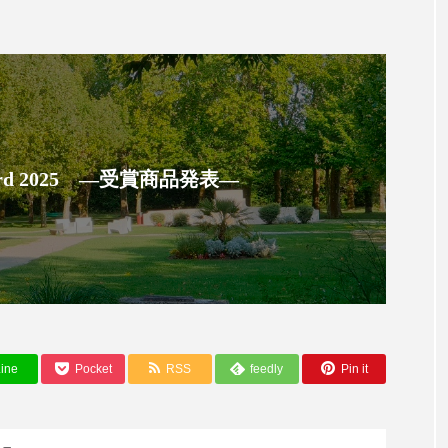
ハロウィン翌日 肌リセット
ヒアルロン酸
ビジネスモデ
フィトレチノール
プチ断食
ブルーオーシャン
ペアトリートメント
ヘッドスパ
ヘルスケア
ヘ
ア
ホルモン
マーケティング
マイクロスパ
 Award 2025 ―受賞商品発表―
メンズスキンケア
メンタルケア
メンタルヘルス
ェア
リサーチ
リナロール 効果
リラクゼーション
ローカル
ロンジェビティ
下半身美容
乾燥 
他者との再接続
企業・経済
価格改定
保湿
ine
Pocket
RSS
feedly
Pin it
免疫 肌
冬 UVケア
冬 美容 習慣
冬 髪 ツヤ 出す 
冬の印象美
冬の準備
冬美容
冷え対策