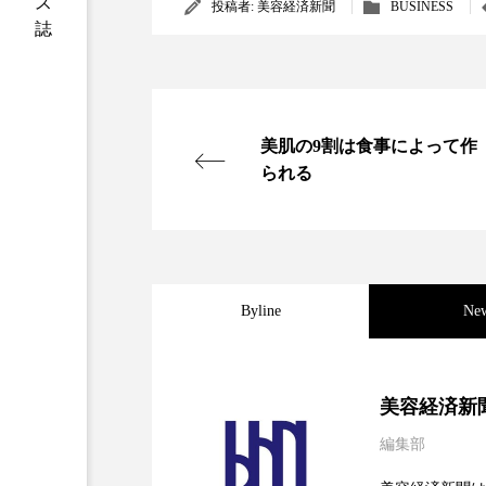
投稿者:
美容経済新聞
BUSINESS
加工アプリ
加工フィルタ
外出控え
夜 スキンケア 
技術経営
技術転用
美肌の9割は食事によって作
られる
時間制限食
東洋医学
為替相場
熱中症対策
画像解析
発酵
睡
Byline
Ne
素髪ケア やり方
紫外線
2026.08.04
パーフェクト社の「AI
美容業界
美的感覚
美容経済新
編集部
肌荒れ防止
脳
自
2026.07.28
花王、化粧品事業で棚卸
SaaSモデル