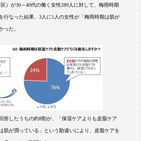
（東京都品川区）が30～40代の働く女性289人に対して、梅雨時期
を行なった結果、3人に1人の女性が「梅雨時期は肌が
TAG LIST
かった。
タグ一覧
ChatGPT
Gemini
Instagram
SaaS
SN
ジャーコスメ
アレルギー
アロマ
アンチエイジン
ューティー 冷え
インナービューティーアワード2025受賞商品
ング
エイジングケア
エクソソーム
オーガニック
回答したうちの約8割が、「保湿ケアよりも皮脂ケア
は肌が潤っている」という勘違いにより、皮脂ケアを
ング
カカイオイル
ガジェット
キーワード