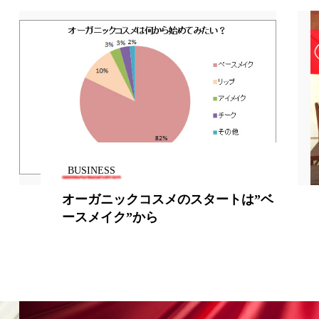
BUSINESS
ートは”ベ
シュワルツコフ プロ、美容職業訓
をカンボジアで実施