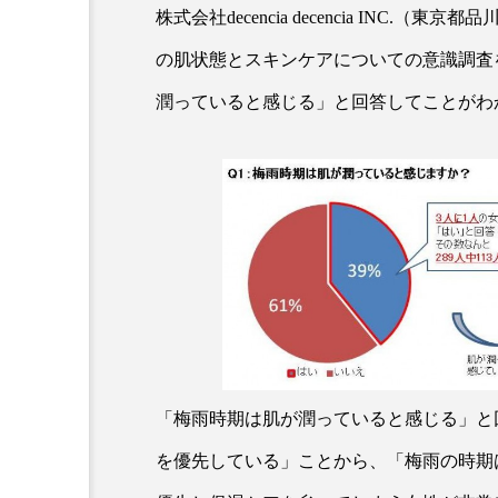
株式会社decencia decencia INC.
の肌状態とスキンケアについての意識調査
潤っていると感じる」と回答してことがわ
AI
B2B
BeautyTech
アスタキサンチン
アスレ
インタビュー
インナービ
ウェルネス
ウェルビーイ
「梅雨時期は肌が潤っていると感じる」と
を優先している」ことから、「梅雨の時期
カウンセラー
カウンセリ