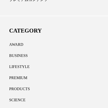
ディカルクリニック｜本郷
レチノール代替成分と
長：内科と循環器専門医の知
オールやレチナールなど
り拓く、再生医療と統合医
果と活用法
CATEGORY
たな価値
2026.07.30
.04.28
AWARD
BUSINESS
LIFESTYLE
PREMIUM
PRODUCTS
SCIENCE