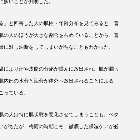
に多いことが判明した。
ップ
ケーススタディ
コグニティブヘルス
コスト
コミュニケーション
コルチゾール
サステナビリティ
る」と回答した人の肌性・年齢分布を見てみると、普
肌の人のほうが大きな割合を占めていることから、普
サロンクレンジング
サロン戦略
サロン経営
燥に対し油断をしてしまいがちなこともわかった。
スカルプケア
スキンケア
スキンケア 習慣
ス
マートウォッチ
スマートパッチ
スマートリング
セ
温により汗や皮脂の分泌が盛んに放出され、肌が潤っ
肌内部の水分と油分が体外へ放出されることによる
ソーシャルウェルネス
ソーシャルコマース
タン
こっている。
ジタルデトックス
デトックス
ドライヤー 温度 髪 ダメー
ルーティン 金木犀
パーソナライズ
バーチャルメイク
肌の人は特に肌状態を悪化させてしまうことも。ベタ
ミメティクス
バイオミメティック
バクチオール
いがちだが、梅雨の時期こそ、徹底した保湿ケアが必