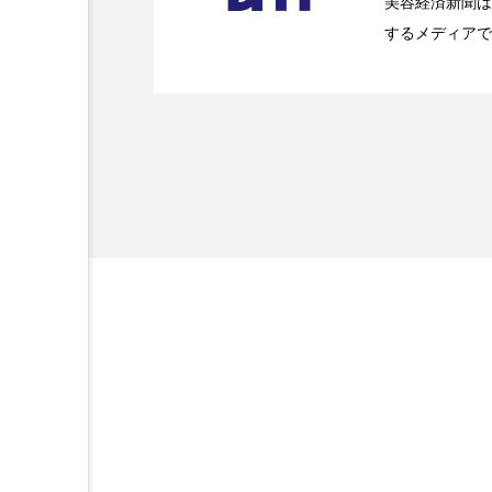
美容経済新聞は
金木犀 スキンケア
金木犀
するメディアで
2026.07.20
【技術転用】ポーラの『
を防ぐDX戦略
ど、美容に関す
香りケア
香りの重ね使い
容業界の取材や
髪 静電気 冬 対策
髪のバ
容業界関係者に
を企業理念とし
献すべく努力し