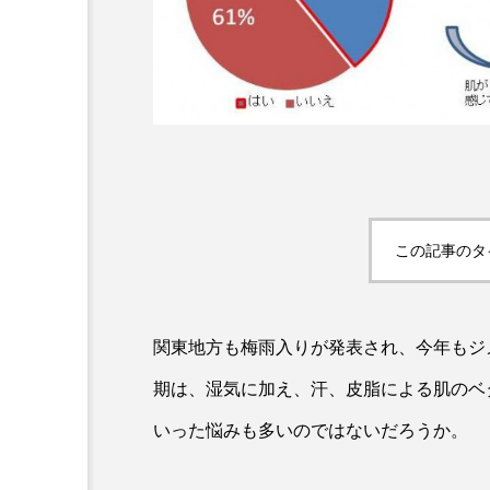
超が「ながら美容」を実
SNSの「加工顔」と美容医療
を有効に使いたい」が9
がもたらす可能性とこれか
2026.07.13
9
この記事のタ
関東地方も梅雨入りが発表され、今年もジ
期は、湿気に加え、汗、皮脂による肌のベ
いった悩みも多いのではないだろうか。