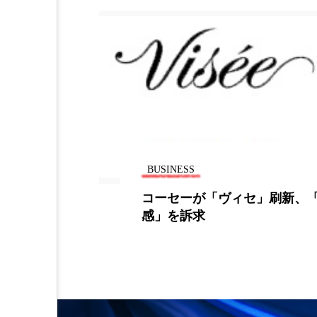
BUSINESS
ヴィセ」刷新、「上質
現地バイヤーが高評
坂の『まかないこす