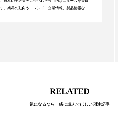
、日本の美容業界に特化した専門的なニュースを提供
 香り 効果
需要予測
頭皮 保湿 ミスト おすすめ
す。業界の動向やトレンド、企業情報、製品情報な
顔画像解析AI』が猛暑の建設現場に選ばれる理由
る幅広いテーマを取り上げています。 編集部では、美
香料
香水 レイヤリング
香水の持続
高市
情報収集、分析を行い、業界内外の最新情報を主に美
リア機能 とは
向けて発信しています。私たちは「キレイをふやす」
て信頼性の高い情報提供を通じて美容業界の発展に貢
ています。
RELATED
気になるなら一緒に読んでほしい関連記事