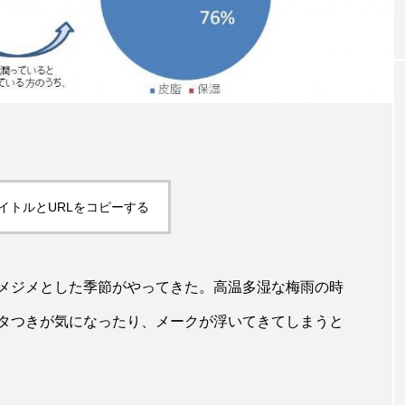
｜AI
GWI調査から読み解く2030年の都
青山メ
ら
市型スパ――身近なウェルネスの
玲 院
次世代モデル
見が切
療の新
2026.08.06
2026
イトルとURLをコピーする
FEATURED
メジメとした季節がやってきた。高温多湿な梅雨の時
注目の企画
タつきが気になったり、メークが浮いてきてしまうと