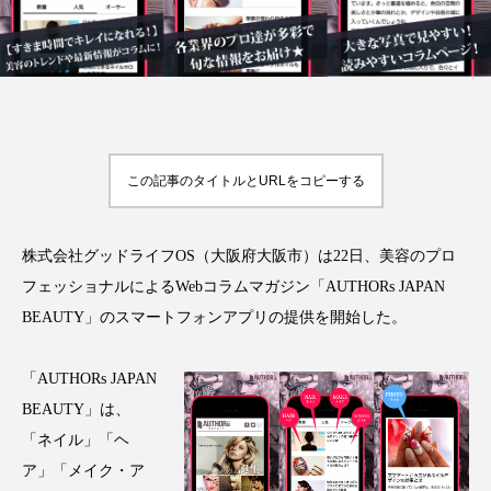
FEATURED
注目の企画
この記事のタイトルとURLをコピーする
TAG LIST
タグ一覧
株式会社グッドライフOS（大阪府大阪市）は22日、美容のプロ
フェッショナルによるWebコラムマガジン「AUTHORs JAPAN
AI
B2B
BeautyTech
ChatGPT
BEAUTY」のスマートフォンアプリの提供を開始した。
Gemini
Instagram
SaaS
SNS
「AUTHORs JAPAN
TikTok
アスタキサンチン
BEAUTY」は、
「ネイル」「ヘ
アスレジャーコスメ
アレルギー
アロマ
ア」「メイク・ア