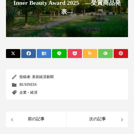
クローズアップ
ケーススタディ
Inner Beauty Award 2025 ―受賞商品発
表―
コグニティブヘルス
コスト削減
コネクテッド・ビューティ
コミュニケーション
コルチゾール
サステナビリティ
サステナブル美容
サプライチェーン
サプリ
サロンクレンジング
サロン戦略
投稿者:
美容経済新聞
BUSINESS
サロン経営
サロン連略
シャネル
企業・経済
スカルプ クレンジング 頻度
スカルプケア
スキンケア
スキンケア 習慣
前の記事
次の記事
スキンケアルーティン
ストレス
スパ