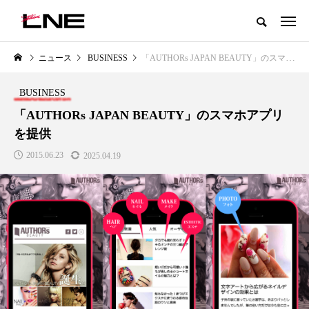
グローバルビューティ＆ヘルスケアビジネス誌
ニュース
BUSINESS
「AUTHORs JAPAN BEAUTY」のスマホアプリを提供
NEW POST
カテゴリー毎の最新記事
BUSINESS
LIFESTYLE
BUSINESS
「AUTHORs JAPAN BEAUTY」のスマホアプリ
を提供
2015.06.23
2025.04.19
SNSの「加工顔」と美容医療｜AI
GWI調査から読み解く2030年の
」
がもたらす可能性とこれから
都市型スパ――身近なウェルネ
の次世代モデル
2026.07.13
2026.08.06