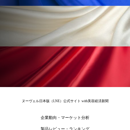
ローカル
ロンジェビティ
下半身美容
乾燥 対策 冬 スキンケア
乾燥対策
乾燥肌対策
他者との再接続
企業・経済
価格改定
保湿
保湿と香り
保湿成分
健康寿命
光老化
免疫 肌
冬 UVケア
冬 美容 習慣
冬 髪 ツヤ 出す 方法
冬 髪 乾燥 改善 方法
ヌーヴェル日本版（LNE）公式サイト with美容経済新聞
冬スキンケア
冬の乾燥肌
冬の印象美
企業動向・マーケット分析
冬の準備
冬美容
冷え対策
製品レビュー・ランキング