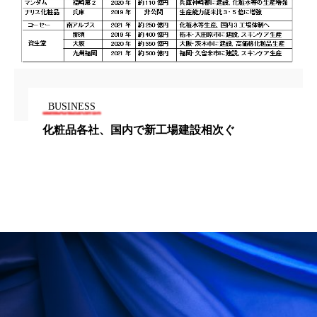
ペアトリートメント
ヘッドスパ
ヘルスケア
ヘルスビューティー
ポジショニング
ボディケア
ホルモン
マーケティング
マイクロスパ
BUSINESS
化粧品各社、国内で新工場建設相次ぐ
マネジメント
むくみ対策
むくみ改善
メンズスキンケア
メンタルケア
メンタルヘルス
ライフスタイル
リカバリー
リカバリーウェア
リサーチ
リナロール 効果
リラクゼーション
リラックス効果
レチナール
レチノール