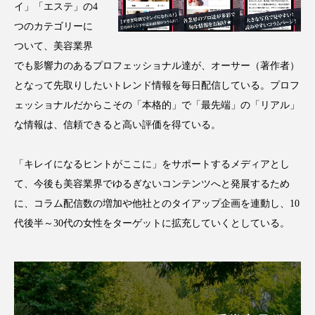
イ」「エステ」の4
アンチエイジング
アンチソリチュード
つのカテゴリーに
ついて、美容業界
インタビュー
インナービューティー 冷え
でも影響力のあるプロフェッショナル達が、オーサー（著作者）
インナービューティーアワード2025受賞商品
となって先取りしたいトレンド情報を毎日配信している。プロフ
ェッショナルだからこその「本格的」で「最先端」の「リアル」
ウェアラブルデバイス
ウェルネス
な情報は、信頼できると高い評価を得ている。
ウェルビーイング
エイジングケア
「キレイになるヒントがここに」をサポートするメディアとし
エクソソーム
オーガニック
オゾン
て、今後も美容業界でゆるぎないコンテンツへと発展するため
に、コラム配信数の増加や他社とのタイアップ企画を連動し、10
カウンセラー
カウンセリング
代後半～30代の女性をターゲットに拡充していくとしている。
カカイオイル
ガジェット
キーワード
クルエルティフリー
クレンジング