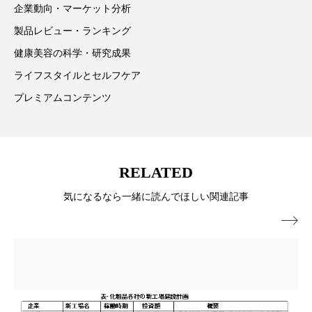
企業動向・マーケット分析
パーフェクト株式会社
バイオハッキング
製品レビュー・ランキング
バイオミメティクス
バイオミメティック
健康美容の科学・研究成果
ライフスタイルとセルフケア
バクチオール
バリア機能
ハロウィ
プレミアムコンテンツ
ハロウィン後スキンケア
ハロウィン翌日 肌リセット
ヒアルロン酸
RELATED
ビジネスモデル
ビタミンC誘導体
ファシア
気になるなら一緒に読んでほしい関連記事
ファスティング
フィトレチノール

プチ断食
ブルーオーシャン
フレグランス 冬
プロンプト
ヘアケア