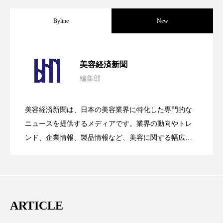
スマートウォッチ
スマートパッチ
Byline
New
スマートリング
セーフプレイス
セラミド
パーフェクト社の「AI美容」事例｜「死
2026.08.04
美容経済新聞
セラミド保湿
セルフケア
編集部
花王、化粧品事業で棚卸資産38%削減
2026.07.28
の谷」克服と酷暑を商機に変えるB2B
ソーシャルウェルネス
ソーシャルコマース
美容経済新聞は、日本の美容業界に特化した専門的な
タンパク質
ディープクレンジング
【技術転用】ポーラの『顔画像解析AI』
2026.07.20
――AI需要予測で猛暑の欠品と過剰在庫
ニュースを提供するメディアです。業界の動向やトレ
SaaSモデル
デジタルデトックス
デトックス
ンド、企業情報、製品情報など、美容に関する幅広い
テーマを取り上げています。 編集部では、美容業界の
が猛暑の建設現場に選ばれる理由
を防ぐDX戦略
ドライヤー 温度 髪 ダメージ
ナイアシンアミド
取材や情報収集、分析を行い、業界内外の最新情報を
主に美容業界関係者に向けて発信しています。私たち
ナイトプロテイン
ナイトルーティン 金木犀
は「キレイをふやす」を企業理念として信頼性の高い
ARTICLE
情報提供を通じて美容業界の発展に貢献すべく努力し
パーソナライズ
バーチャルメイク
ています。