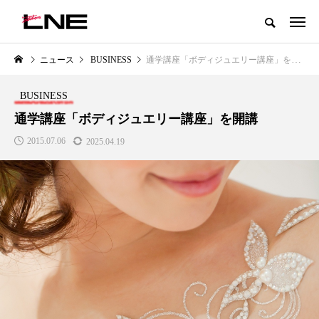
グローバルビューティ＆ヘルスケアビジネス誌
ニュース
BUSINESS
通学講座「ボディジュエリー講座」を開講
NEW POST
カテゴリー毎の最新記事
BUSINESS
LIFESTYLE
BUSINESS
通学講座「ボディジュエリー講座」を開講
2015.07.06
2025.04.19
SNSの「加工顔」と美容医療｜AI
GWI調査から読み解く2030年の
」
がもたらす可能性とこれから
都市型スパ――身近なウェルネ
の次世代モデル
2026.07.13
2026.08.06