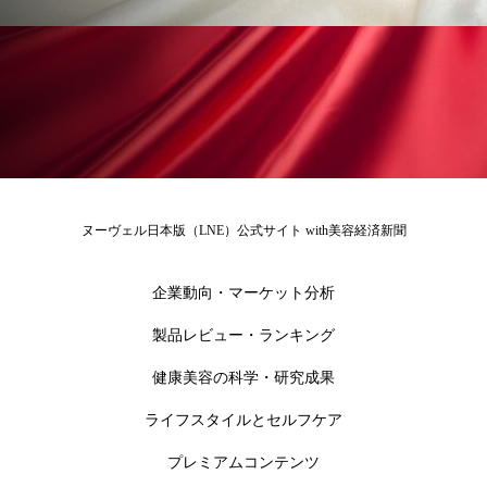
冷え性改善
加工アプリ
加工フィルター
加工顔
労働環境
国内市場
国際市場
地政学リスク
外出控え
夜 スキンケア 香り
孤独
巡らせるケア
巡りケア
差別化
廃棄ロス
成分
技術経営
技術転用
ヌーヴェル日本版（LNE）公式サイト with美容経済新聞
抗酸化
抗酸化ケア
断食
新商品
企業動向・マーケット分析
日中関係
日焼け止め
時間制限食
製品レビュー・ランキング
健康美容の科学・研究成果
東洋医学
梅雨
棚卸資産
汗ケア
ライフスタイルとセルフケア
温活スキンケア
温活女子
温活習慣
プレミアムコンテンツ