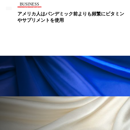
BUSINESS
ローカル
ロンジェビティ
下半身美容
アメリカ人はパンデミック前よりも頻繁にビタミン
やサプリメントを使用
乾燥 対策 冬 スキンケア
乾燥対策
乾燥肌対策
他者との再接続
企業・経済
価格改定
保湿
保湿と香り
保湿成分
健康寿命
光老化
免疫 肌
冬 UVケア
冬 美容 習慣
冬 髪 ツヤ 出す 方法
冬 髪 乾燥 改善 方法
冬スキンケア
冬の乾燥肌
冬の印象美
冬の準備
冬美容
冷え対策