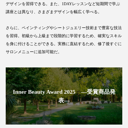
クローズアップ
ケーススタディ
デザインを習得できる。また、1DAYレッスンなど短期間で学ぶ
講座とは異なり、さまざまデザインを幅広く学べる。
コグニティブヘルス
コスト削減
コネクテッド・ビューティ
コミュニケーション
さらに、ペインティングやシートジュエリー技術まで豊富な技法
を習得。初級から上級まで段階的に学習するため、確実なスキル
コルチゾール
サステナビリティ
を身に付けることができる。実務に直結するため、修了後すぐに
サロンメニューに追加可能だ。
サステナブル美容
サプライチェーン
サプリ
サロンクレンジング
サロン戦略
サロン経営
サロン連略
シャネル
Inner Beauty Award 2025 ―受賞商品発
スカルプ クレンジング 頻度
スカルプケア
表―
スキンケア
スキンケア 習慣
スキンケアルーティン
ストレス
スパ