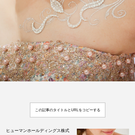
FEATURED
注目の企画
TAG LIST
タグ一覧
AI
B2B
BeautyTech
ChatGPT
Gemini
Instagram
SaaS
SNS
この記事のタイトルとURLをコピーする
TikTok
アスタキサンチン
アスレジャーコスメ
アレルギー
アロマ
ヒューマンホールディングス株式