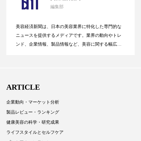
パーフェクト株式会社
バイオハッキング
編集部
花王、化粧品事業で棚卸資産38%削減
2026.07.28
の谷」克服と酷暑を商機に変えるB2B
バイオミメティクス
バイオミメティック
美容経済新聞は、日本の美容業界に特化した専門的な
【技術転用】ポーラの『顔画像解析AI』
2026.07.20
――AI需要予測で猛暑の欠品と過剰在庫
ニュースを提供するメディアです。業界の動向やトレ
SaaSモデル
バクチオール
バリア機能
ハロウィ
ンド、企業情報、製品情報など、美容に関する幅広い
ハロウィン後スキンケア
テーマを取り上げています。 編集部では、美容業界の
が猛暑の建設現場に選ばれる理由
を防ぐDX戦略
取材や情報収集、分析を行い、業界内外の最新情報を
ハロウィン翌日 肌リセット
ヒアルロン酸
主に美容業界関係者に向けて発信しています。私たち
は「キレイをふやす」を企業理念として信頼性の高い
ビジネスモデル
ビタミンC誘導体
ファシア
ARTICLE
情報提供を通じて美容業界の発展に貢献すべく努力し
ファスティング
フィトレチノール
ています。
企業動向・マーケット分析
プチ断食
ブルーオーシャン
製品レビュー・ランキング
健康美容の科学・研究成果
フレグランス 冬
プロンプト
ヘアケア
ライフスタイルとセルフケア