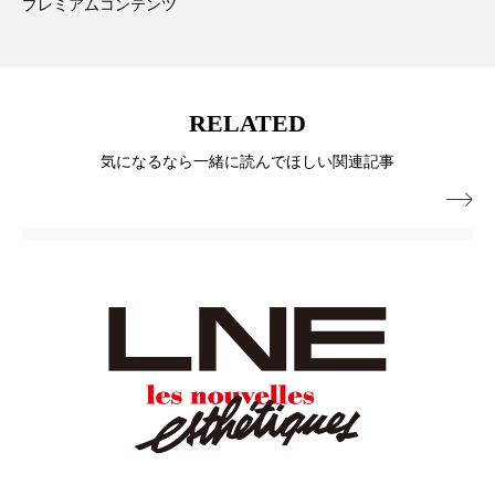
ペアトリートメント
ヘッドスパ
プレミアムコンテンツ
ヘルスケア
ヘルスビューティー
ポジショニング
ボディケア
ホルモン
RELATED
マーケティング
マイクロスパ
気になるなら一緒に読んでほしい関連記事

マネジメント
むくみ対策
むくみ改善
メンズスキンケア
メンタルケア
メンタルヘルス
ライフスタイル
リカバリー
リカバリーウェア
リサーチ
リナロール 効果
リラクゼーション
リラックス効果
レチナール
レチノール