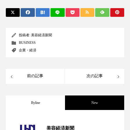
スマートウォッチ
スマートパッチ
スマートリング
セーフプレイス
セラミド
投稿者:
美容経済新聞
セラミド保湿
セルフケア
BUSINESS
企業・経済
ソーシャルウェルネス
ソーシャルコマース
タンパク質
ディープクレンジング
前の記事
次の記事
デジタルデトックス
デトックス
ドライヤー 温度 髪 ダメージ
ナイアシンアミド
Byline
New
ナイトプロテイン
ナイトルーティン 金木犀
パーフェクト社の「AI美容」事例｜「死
パーソナライズ
バーチャルメイク
2026.08.04
美容経済新聞