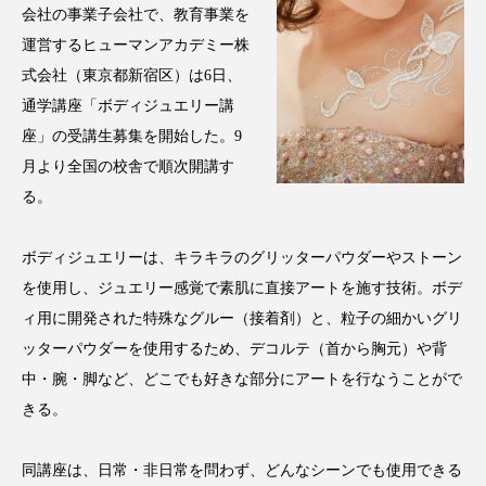
会社の事業子会社で、教育事業を
アンチエイジング
アンチソリチュード
運営するヒューマンアカデミー株
インタビュー
インナービューティー 冷え
式会社（東京都新宿区）は6日、
通学講座「ボディジュエリー講
インナービューティーアワード2025受賞商品
座」の受講生募集を開始した。9
月より全国の校舎で順次開講す
ウェアラブルデバイス
ウェルネス
る。
ウェルビーイング
エイジングケア
ボディジュエリーは、キラキラのグリッターパウダーやストーン
エクソソーム
オーガニック
オゾン
を使用し、ジュエリー感覚で素肌に直接アートを施す技術。ボデ
ィ用に開発された特殊なグルー（接着剤）と、粒子の細かいグリ
カウンセラー
カウンセリング
ッターパウダーを使用するため、デコルテ（首から胸元）や背
中・腕・脚など、どこでも好きな部分にアートを行なうことがで
カカイオイル
ガジェット
キーワード
きる。
クルエルティフリー
クレンジング
同講座は、日常・非日常を問わず、どんなシーンでも使用できる