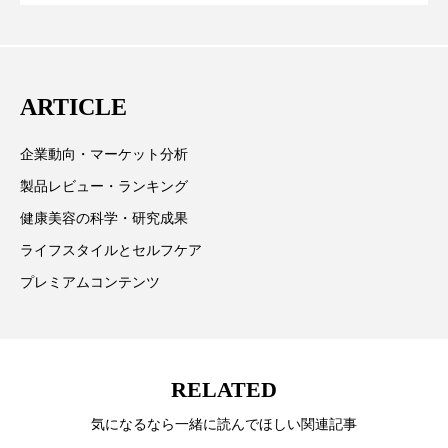
ペアトリートメント
ヘッドスパ
CEO退任と世界的な人員削除を発表
欧州の海外メーカー、ブランドの動向、海外市場の動
ヘルスケア
ヘルスビューティー
向、新規ビジネスモデルなどを担当。現在はロンドン
に在住
ポジショニング
ボディケア
ホルモン
ARTICLE
マーケティング
マイクロスパ
企業動向・マーケット分析
製品レビュー・ランキング
マネジメント
むくみ対策
むくみ改善
健康美容の科学・研究成果
メンズスキンケア
メンタルケア
ライフスタイルとセルフケア
プレミアムコンテンツ
メンタルヘルス
ライフスタイル
リカバリー
リカバリーウェア
リサーチ
RELATED
リナロール 効果
リラクゼーション
気になるなら一緒に読んでほしい関連記事
リラックス効果
レチナール
レチノール