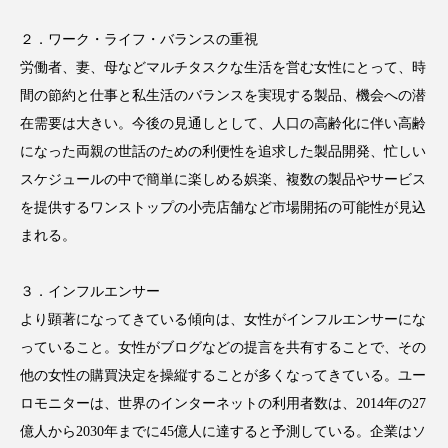
アンチエイジング
アンチソリチュード
２．ワーク・ライフ・バランスの重視
インタビュー
インナービューティー 冷え
労働者、妻、母などマルチタスクな生活を営む女性にとって、時
間の節約と仕事と私生活のバランスを実現する製品、機会への潜
インナービューティーアワード2025受賞商品
在需要は大きい。今後の見通しとして、人口の高齢化に伴い高齢
になった両親の世話のための利便性を追求した製品開発、忙しい
ウェアラブルデバイス
ウェルネス
スケジュールの中で簡単に楽しめる娯楽、複数の製品やサービス
を提供するワンストップの小売店舗など市場開拓の可能性が見込
ウェルビーイング
エイジングケア
まれる。
エクソソーム
オーガニック
オゾン
３．インフルエンサー
カウンセラー
カウンセリング
より顕著になってきている傾向は、女性がインフルエンサーにな
っていること。女性がブログなどの提言を共有することで、その
カカイオイル
ガジェット
キーワード
他の女性の購買決定を操縦することが多くなってきている。ユー
クルエルティフリー
クレンジング
ロモニターは、世界のインターネットの利用者数は、2014年の27
億人から2030年までに45億人に達すると予測している。企業はソ