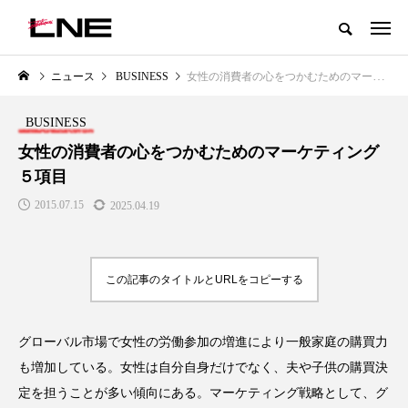
グローバルビューティ＆ヘルスケアビジネス誌
ニュース
BUSINESS
女性の消費者の心をつかむためのマーケティング５項目
NEW POST
カテゴリー毎の最新記事
BUSINESS
LIFESTYLE
BUSINESS
女性の消費者の心をつかむためのマーケティング
５項目
2015.07.15
2025.04.19
この記事のタイトルとURLをコピーする
SNSの「加工顔」と美容医療｜AI
GWI調査から読み解く2030年の
」
がもたらす可能性とこれから
都市型スパ――身近なウェルネ
グローバル市場で女性の労働参加の増進により一般家庭の購買力
の次世代モデル
2026.07.13
も増加している。女性は自分自身だけでなく、夫や子供の購買決
2026.08.06
定を担うことが多い傾向にある。マーケティング戦略として、グ