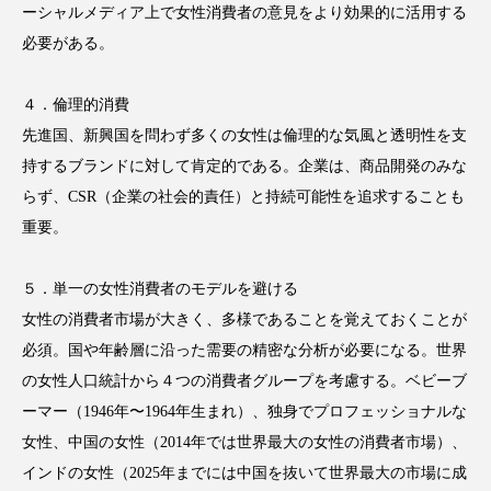
クローズアップ
ケーススタディ
ーシャルメディア上で女性消費者の意見をより効果的に活用する
必要がある。
コグニティブヘルス
コスト削減
４．倫理的消費
コネクテッド・ビューティ
コミュニケーション
先進国、新興国を問わず多くの女性は倫理的な気風と透明性を支
コルチゾール
サステナビリティ
持するブランドに対して肯定的である。企業は、商品開発のみな
らず、CSR（企業の社会的責任）と持続可能性を追求することも
サステナブル美容
サプライチェーン
重要。
サプリ
サロンクレンジング
サロン戦略
５．単一の女性消費者のモデルを避ける
サロン経営
サロン連略
シャネル
女性の消費者市場が大きく、多様であることを覚えておくことが
必須。国や年齢層に沿った需要の精密な分析が必要になる。世界
スカルプ クレンジング 頻度
スカルプケア
の女性人口統計から４つの消費者グループを考慮する。ベビーブ
ーマー（1946年〜1964年生まれ）、独身でプロフェッショナルな
スキンケア
スキンケア 習慣
女性、中国の女性（2014年では世界最大の女性の消費者市場）、
インドの女性（2025年までには中国を抜いて世界最大の市場に成
スキンケアルーティン
ストレス
スパ