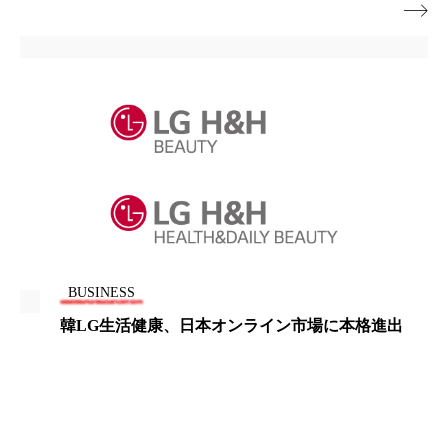

ローカル
ロンジェビティ
下半身美容
乾燥 対策 冬 スキンケア
乾燥対策
乾燥肌対策
他者との再接続
企業・経済
価格改定
保湿
保湿と香り
保湿成分
健康寿命
光老化
免疫 肌
冬 UVケア
冬 美容 習慣
BUSINESS
冬 髪 ツヤ 出す 方法
冬 髪 乾燥 改善 方法
韓LG生活健康、日本オンライン市場に本格進出
冬スキンケア
冬の乾燥肌
冬の印象美
冬の準備
冬美容
冷え対策