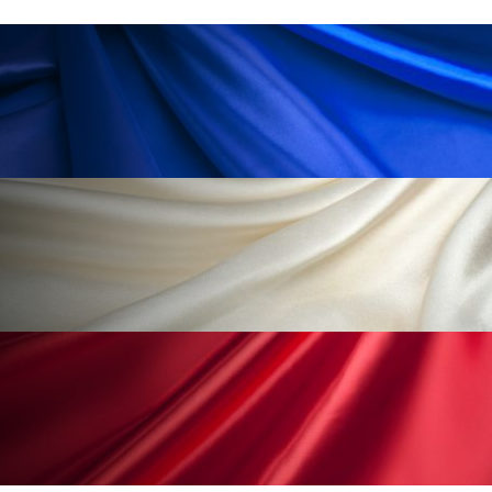
冷え性改善
加工アプリ
加工フィルター
加工顔
労働環境
国内市場
国際市場
地政学リスク
外出控え
夜 スキンケア 香り
孤独
巡らせるケア
巡りケア
差別化
廃棄ロス
成分
技術経営
技術転用
抗酸化
抗酸化ケア
断食
新商品
日中関係
日焼け止め
時間制限食
東洋医学
梅雨
棚卸資産
汗ケア
温活スキンケア
温活女子
温活習慣