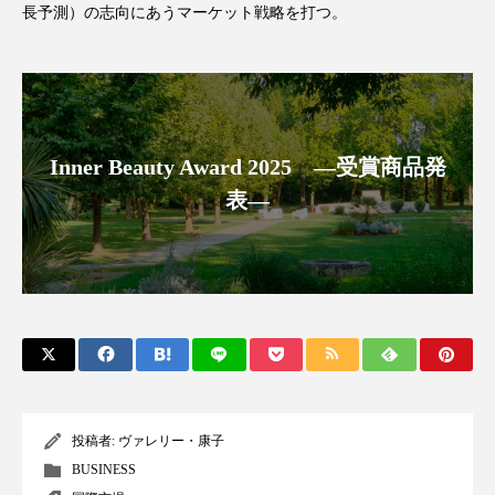
長予測）の志向にあうマーケット戦略を打つ。
スマートウォッチ
スマートパッチ
スマートリング
セーフプレイス
セラミド
セラミド保湿
セルフケア
Inner Beauty Award 2025 ―受賞商品発
ソーシャルウェルネス
ソーシャルコマース
表―
タンパク質
ディープクレンジング
デジタルデトックス
デトックス
ドライヤー 温度 髪 ダメージ
ナイアシンアミド
ナイトプロテイン
ナイトルーティン 金木犀
投稿者:
ヴァレリー・康子
パーソナライズ
バーチャルメイク
BUSINESS