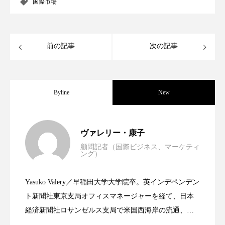
国際市場
パーフェクト株式会社
バイオハッキング
バイオミメティクス
バイオミメティック
前の記事
次の記事
バクチオール
バリア機能
ハロウィ
ハロウィン後スキンケア
Byline
New
ハロウィン翌日 肌リセット
ヒアルロン酸
世界の化粧品市場2025年展望：P&G・
2025.06.11
ビジネスモデル
ビタミンC誘導体
ファシア
ヴァレリー・康子
顧問記者（国際ビジネス、マーケティ
ファスティング
フィトレチノール
ング）
資生堂、「女性研究者サイエンスグラン
2023.06.30
LVMH・ロレアルの戦略と日本企業の課
プチ断食
ブルーオーシャン
Yasuko Valery／早稲田大学大学院卒。英インデペンデン
米バイオテクノロジー企業アミリス、
2023.06.29
ト」の第16回受賞者決定
ト新聞社東京支局オフィスマネージャーを経て、日本
題
フレグランス 冬
プロンプト
ヘアケア
経済新聞社ロサンゼルス支局で米国西海岸の流通、産
業分野を専門に記者経験を積む。本紙では主に、米国