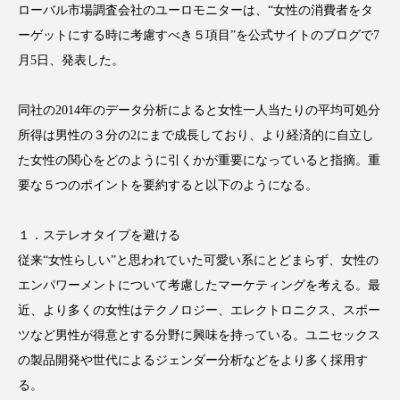
ローバル市場調査会社のユーロモニターは、“女性の消費者をタ
ーゲットにする時に考慮すべき５項目”を公式サイトのブログで7
月5日、発表した。
FEATURED
注目の企画
同社の2014年のデータ分析によると女性一人当たりの平均可処分
所得は男性の３分の2にまで成長しており、より経済的に自立し
た女性の関心をどのように引くかが重要になっていると指摘。重
TAG LIST
要な５つのポイントを要約すると以下のようになる。
タグ一覧
１．ステレオタイプを避ける
AI
B2B
BeautyTech
ChatGPT
従来“女性らしい”と思われていた可愛い系にとどまらず、女性の
エンパワーメントについて考慮したマーケティングを考える。最
Gemini
Instagram
SaaS
SNS
近、より多くの女性はテクノロジー、エレクトロニクス、スポー
TikTok
アスタキサンチン
ツなど男性が得意とする分野に興味を持っている。ユニセックス
の製品開発や世代によるジェンダー分析などをより多く採用す
アスレジャーコスメ
アレルギー
アロマ
る。