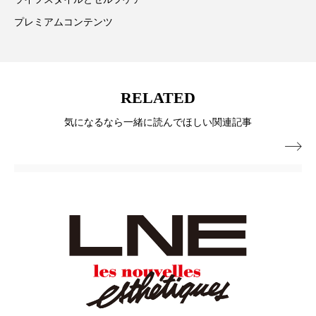
プレミアムコンテンツ
スマートウォッチ
スマートパッチ
スマートリング
セーフプレイス
セラミド
セラミド保湿
セルフケア
RELATED
気になるなら一緒に読んでほしい関連記事
ソーシャルウェルネス
ソーシャルコマース

タンパク質
ディープクレンジング
デジタルデトックス
デトックス
ドライヤー 温度 髪 ダメージ
ナイアシンアミド
ナイトプロテイン
ナイトルーティン 金木犀
パーソナライズ
バーチャルメイク