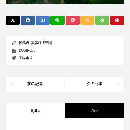
アンチエイジング
アンチソリチュード
インタビュー
インナービューティー 冷え
インナービューティーアワード2025受賞商品
投稿者:
美容経済新聞
ウェアラブルデバイス
ウェルネス
BUSINESS
国際市場
ウェルビーイング
エイジングケア
エクソソーム
オーガニック
オゾン
前の記事
次の記事
カウンセラー
カウンセリング
カカイオイル
ガジェット
キーワード
Byline
New
クルエルティフリー
クレンジング
パーフェクト社の「AI美容」事例｜「死
2026.08.04