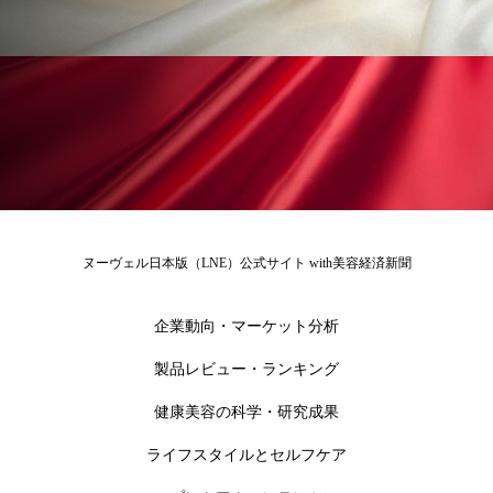
ペアトリートメント
ヘッドスパ
ヘルスケア
ヘルスビューティー
ポジショニング
ボディケア
ホルモン
マーケティング
マイクロスパ
マネジメント
むくみ対策
むくみ改善
ヌーヴェル日本版（LNE）公式サイト with美容経済新聞
メンズスキンケア
メンタルケア
メンタルヘルス
ライフスタイル
企業動向・マーケット分析
製品レビュー・ランキング
リカバリー
リカバリーウェア
リサーチ
健康美容の科学・研究成果
リナロール 効果
リラクゼーション
ライフスタイルとセルフケア
リラックス効果
レチナール
レチノール