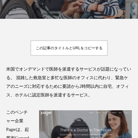
FEATURED
注目の企画
この記事のタイトルとURLをコピーする
TAG LIST
タグ一覧
米国でオンデマンドで医師を派遣するサービスが話題になってい
る。 混雑した救急室と多忙な医師のオフィスに代わり、緊急ケ
AI
B2B
BeautyTech
ChatGPT
アのニーズに対応するために要請から2時間以内に自宅、オフィ
ス、ホテルに認定医師を派遣するサービス。
Gemini
Instagram
SaaS
SNS
このベンチ
TikTok
アスタキサンチン
ャー企業
アスレジャーコスメ
アレルギー
アロマ
Pagerは、起