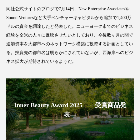
クローズアップ
ケーススタディ
同社公式サイトのブログで7月14日、New Enterprise Associatesや
コグニティブヘルス
コスト削減
Sound Venturesなど大手ベンチャーキャピタルから追加で1,400万
ドルの資金を調達したと発表した。ニューヨーク市でのビジネス
コネクテッド・ビューティ
コミュニケーション
経験を全米の人々に反映させたいとしており、今後数ヶ月の間で
追加資本を大都市へのネットワーク構築に投資する計画としてい
コルチゾール
サステナビリティ
る。投資先の都市名は明らかにされていないが、西海岸へのビジ
サステナブル美容
サプライチェーン
ネス拡大が期待されているようだ。
サプリ
サロンクレンジング
サロン戦略
サロン経営
サロン連略
シャネル
Inner Beauty Award 2025 ―受賞商品発
スカルプ クレンジング 頻度
スカルプケア
表―
スキンケア
スキンケア 習慣
スキンケアルーティン
ストレス
スパ