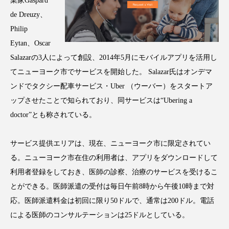
業家Gaspard
アンチエイジング
アンチソリチュード
de Dreuzy、
Philip
インタビュー
インナービューティー 冷え
Eytan、Oscar
Salazarの3人によって創設、2014年5月にモバイルアプリを活用し
インナービューティーアワード2025受賞商品
てニューヨーク市でサービスを開始した。 Salazar氏はオンデマ
ウェアラブルデバイス
ウェルネス
ンドでタクシー配車サービス・Uber （ウーバー）をスタートア
ップさせたことで知られており、同サービスは“Ubering a
ウェルビーイング
エイジングケア
doctor”とも称されている。
エクソソーム
オーガニック
オゾン
サービス提供エリアは、現在、ニューヨーク市に限定されてい
カウンセラー
カウンセリング
る。ニューヨーク市在住の利用者は、アプリをダウンロードして
利用者登録をしておき、医師の診察、治療のサービスを受けるこ
カカイオイル
ガジェット
キーワード
とができる。医師派遣の受付は毎日午前8時から午後10時まで対
応。医師派遣料金は初回に限り50ドルで、通常は200ドル。電話
クルエルティフリー
クレンジング
による医師のコンサルテーションは25ドルとしている。