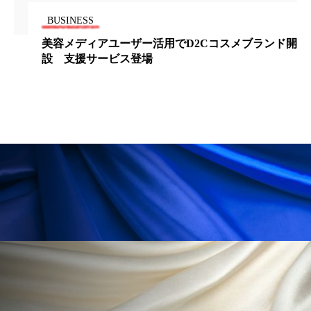
BUSINESS
ローカル
ロンジェビティ
下半身美容
美容メディアユーザー活用でD2Cコスメブランド開
乾燥 対策 冬 スキンケア
乾燥対策
設 支援サービス登場
乾燥肌対策
他者との再接続
企業・経済
価格改定
保湿
保湿と香り
保湿成分
健康寿命
光老化
免疫 肌
冬 UVケア
冬 美容 習慣
冬 髪 ツヤ 出す 方法
冬 髪 乾燥 改善 方法
冬スキンケア
冬の乾燥肌
冬の印象美
冬の準備
冬美容
冷え対策