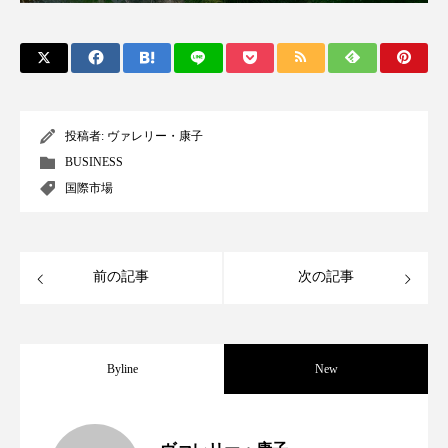
スマートウォッチ
スマートパッチ
スマートリング
セーフプレイス
セラミド
セラミド保湿
セルフケア
投稿者:
ヴァレリー・康子
BUSINESS
ソーシャルウェルネス
ソーシャルコマース
国際市場
タンパク質
ディープクレンジング
デジタルデトックス
デトックス
前の記事
次の記事
ドライヤー 温度 髪 ダメージ
ナイアシンアミド
ナイトプロテイン
Byline
ナイトルーティン 金木犀
New
パーソナライズ
バーチャルメイク
世界の化粧品市場2025年展望：P&G・
2025.06.11