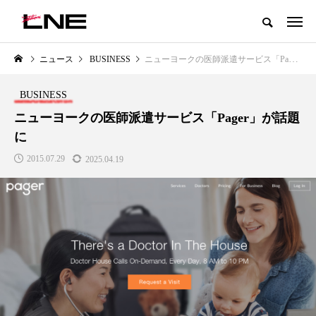
グローバルビューティ＆ヘルスケアビジネス誌
ニュース
BUSINESS
ニューヨークの医師派遣サービス「Pager」が話題に
NEW POST
カテゴリー毎の最新記事
BUSINESS
LIFESTYLE
BUSINESS
ニューヨークの医師派遣サービス「Pager」が話題
に
2015.07.29
2025.04.19
SNSの「加工顔」と美容医療｜AI
GWI調査から読み解く2030年の
」
がもたらす可能性とこれから
都市型スパ――身近なウェルネ
の次世代モデル
2026.07.13
2026.08.06