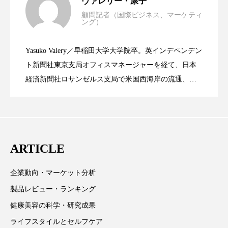
ヴァレリー・康子
パーフェクト株式会社
バイオハッキング
顧問記者（国際ビジネス、マーケティ
ング）
資生堂、「女性研究者サイエンスグラン
2023.06.30
LVMH・ロレアルの戦略と日本企業の課
バイオミメティクス
バイオミメティック
Yasuko Valery／早稲田大学大学院卒。英インデペンデン
バクチオール
バリア機能
ハロウィ
米バイオテクノロジー企業アミリス、
2023.06.29
ト」の第16回受賞者決定
ト新聞社東京支局オフィスマネージャーを経て、日本
題
経済新聞社ロサンゼルス支局で米国西海岸の流通、産
ハロウィン後スキンケア
業分野を専門に記者経験を積む。本紙では主に、米国
CEO退任と世界的な人員削除を発表
ハロウィン翌日 肌リセット
ヒアルロン酸
欧州の海外メーカー、ブランドの動向、海外市場の動
向、新規ビジネスモデルなどを担当。現在はロンドン
ビジネスモデル
ビタミンC誘導体
ファシア
に在住
ARTICLE
ファスティング
フィトレチノール
企業動向・マーケット分析
プチ断食
ブルーオーシャン
製品レビュー・ランキング
フレグランス 冬
プロンプト
ヘアケア
健康美容の科学・研究成果
ライフスタイルとセルフケア