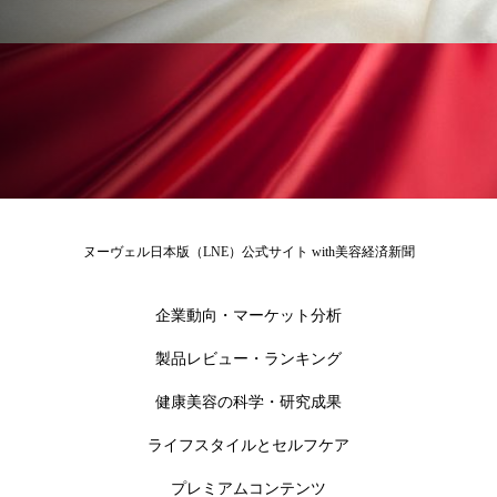
冷え性改善
加工アプリ
加工フィルター
加工顔
労働環境
国内市場
国際市場
地政学リスク
外出控え
夜 スキンケア 香り
孤独
巡らせるケア
巡りケア
差別化
廃棄ロス
成分
技術経営
技術転用
ヌーヴェル日本版（LNE）公式サイト with美容経済新聞
抗酸化
抗酸化ケア
断食
新商品
企業動向・マーケット分析
日中関係
日焼け止め
時間制限食
製品レビュー・ランキング
東洋医学
梅雨
棚卸資産
汗ケア
健康美容の科学・研究成果
温活スキンケア
温活女子
温活習慣
ライフスタイルとセルフケア
プレミアムコンテンツ