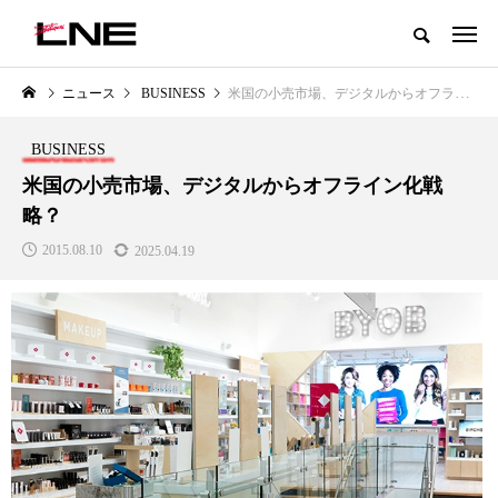
グローバルビューティ＆ヘルスケアビジネス誌
ニュース
BUSINESS
米国の小売市場、デジタルからオフライン化戦略？
NEW POST
カテゴリー毎の最新記事
BUSINESS
LIFESTYLE
BUSINESS
米国の小売市場、デジタルからオフライン化戦
略？
2015.08.10
2025.04.19
SNSの「加工顔」と美容医療｜AI
GWI調査から読み解く2030年の
」
がもたらす可能性とこれから
都市型スパ――身近なウェルネ
の次世代モデル
2026.07.13
2026.08.06