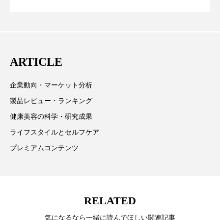
ペアトリートメント
ヘッドスパ
業分野を専門に記者経験を積む。本紙では主に、米国
CEO退任と世界的な人員削除を発表
欧州の海外メーカー、ブランドの動向、海外市場の動
ヘルスケア
ヘルスビューティー
向、新規ビジネスモデルなどを担当。現在はロンドン
ポジショニング
ボディケア
ホルモン
に在住
ARTICLE
マーケティング
マイクロスパ
企業動向・マーケット分析
マネジメント
むくみ対策
むくみ改善
製品レビュー・ランキング
健康美容の科学・研究成果
メンズスキンケア
メンタルケア
ライフスタイルとセルフケア
メンタルヘルス
ライフスタイル
プレミアムコンテンツ
リカバリー
リカバリーウェア
リサーチ
リナロール 効果
リラクゼーション
RELATED
リラックス効果
レチナール
レチノール
気になるなら一緒に読んでほしい関連記事