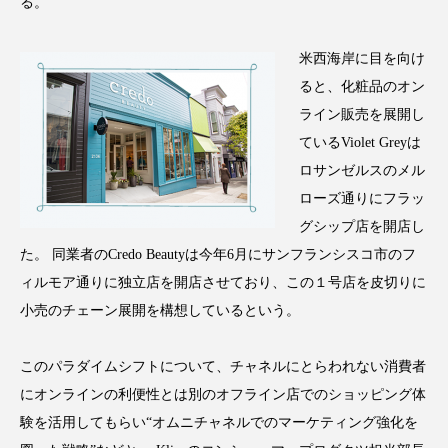
クローズアップ
ケーススタディ
る。
コグニティブヘルス
コスト削減
米西海岸に目を向け
ると、化粧品のオン
コネクテッド・ビューティ
コミュニケーション
ライン販売を展開し
ているViolet Greyは
コルチゾール
サステナビリティ
ロサンゼルスのメル
サステナブル美容
サプライチェーン
ローズ通りにフラッ
グシップ店を開店し
サプリ
サロンクレンジング
サロン戦略
た。 同業者のCredo Beautyは今年6月にサンフランシスコ市のフ
ィルモア通りに独立店を開店させており、この１号店を皮切りに
サロン経営
サロン連略
シャネル
小売のチェーン展開を構想しているという。
スカルプ クレンジング 頻度
スカルプケア
このパラダイムシフトについて、チャネルにとらわれない消費者
スキンケア
スキンケア 習慣
にオンラインの利便性とは別のオフライン店でのショッピング体
験を活用してもらい“オムニチャネルでのマーケティング強化を
スキンケアルーティン
ストレス
スパ