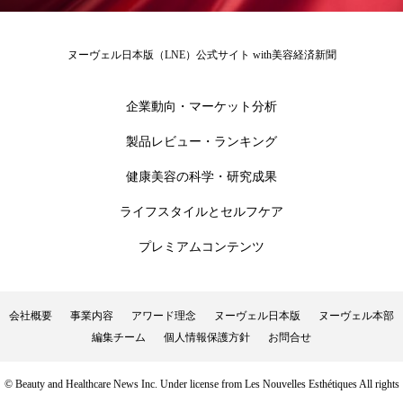
為替相場
熱中症対策
物流問題
特殊メイク
猛暑
生物模倣
用語辞典
ヌーヴェル日本版（LNE）公式サイト with美容経済新聞
男性美容
画像解析
発酵
睡眠
企業動向・マーケット分析
睡眠 美容 金木犀
睡眠美容
秋
製品レビュー・ランキング
秋 冷え
筋膜
精油
素髪ケア やり方
健康美容の科学・研究成果
ライフスタイルとセルフケア
紫外線対策
美容
美容テック
プレミアムコンテンツ
美容と政治
美容ビジネス
美容医療
美容業界
美的感覚
美肌習慣
会社概要
事業内容
アワード理念
ヌーヴェル日本版
ヌーヴェル本部
編集チーム
個人情報保護方針
お問合せ
美脚習慣
老化
肌ケア
肌トラブル
© Beauty and Healthcare News Inc. Under license from Les Nouvelles Esthétiques All rights
肌バリア
肌荒れ防止
脳
自律神経