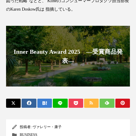
図った戦略”などと、 Klineのコンシューマープロダクツ担当部長
のKaren Doskow氏は 指摘している。
スマートウォッチ
スマートパッチ
スマートリング
セーフプレイス
セラミド
セラミド保湿
セルフケア
Inner Beauty Award 2025 ―受賞商品発
ソーシャルウェルネス
ソーシャルコマース
表―
タンパク質
ディープクレンジング
デジタルデトックス
デトックス
ドライヤー 温度 髪 ダメージ
ナイアシンアミド
ナイトプロテイン
ナイトルーティン 金木犀
パーソナライズ
バーチャルメイク
投稿者:
ヴァレリー・康子
BUSINESS