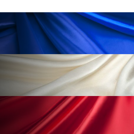
冷え性改善
加工アプリ
加工フィルター
加工顔
労働環境
国内市場
国際市場
地政学リスク
外出控え
夜 スキンケア 香り
孤独
巡らせるケア
巡りケア
差別化
廃棄ロス
成分
技術経営
技術転用
抗酸化
抗酸化ケア
断食
新商品
日中関係
日焼け止め
時間制限食
東洋医学
梅雨
棚卸資産
汗ケア
温活スキンケア
温活女子
温活習慣