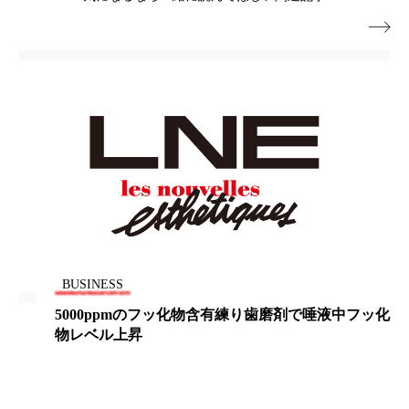

ローカル
ロンジェビティ
下半身美容
乾燥 対策 冬 スキンケア
乾燥対策
乾燥肌対策
他者との再接続
企業・経済
価格改定
保湿
保湿と香り
保湿成分
健康寿命
光老化
免疫 肌
冬 UVケア
冬 美容 習慣
BUSINESS
冬 髪 ツヤ 出す 方法
冬 髪 乾燥 改善 方法
5000ppmのフッ化物含有練り歯磨剤で唾液中フッ化
物レベル上昇
冬スキンケア
冬の乾燥肌
冬の印象美
冬の準備
冬美容
冷え対策