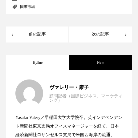
パーフェクト株式会社
バイオハッキング
国際市場
バイオミメティクス
バイオミメティック
前の記事
次の記事
バクチオール
バリア機能
ハロウィ
ハロウィン後スキンケア
Byline
New
ハロウィン翌日 肌リセット
ヒアルロン酸
ビジネスモデル
ビタミンC誘導体
ファシア
世界の化粧品市場2025年展望：P&G・
2025.06.11
ヴァレリー・康子
ファスティング
フィトレチノール
顧問記者（国際ビジネス、マーケティ
ング）
資生堂、「女性研究者サイエンスグラン
2023.06.30
LVMH・ロレアルの戦略と日本企業の課
プチ断食
ブルーオーシャン
Yasuko Valery／早稲田大学大学院卒。英インデペンデン
フレグランス 冬
プロンプト
ヘアケア
米バイオテクノロジー企業アミリス、
2023.06.29
ト」の第16回受賞者決定
ト新聞社東京支局オフィスマネージャーを経て、日本
題
経済新聞社ロサンゼルス支局で米国西海岸の流通、産