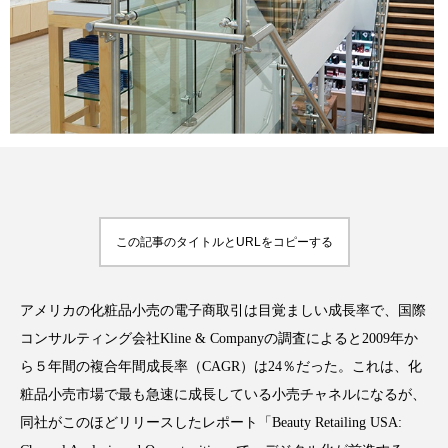
FEATURED
注目の企画
TAG LIST
タグ一覧
この記事のタイトルとURLをコピーする
AI
B2B
BeautyTech
ChatGPT
アメリカの化粧品小売の電子商取引は目覚ましい成長率で、国際
Gemini
Instagram
SaaS
SNS
コンサルティング会社Kline & Companyの調査によると2009年か
ら５年間の複合年間成長率（CAGR）は24％だった。これは、化
TikTok
アスタキサンチン
粧品小売市場で最も急速に成長している小売チャネルになるが、
アスレジャーコスメ
アレルギー
アロマ
同社がこのほどリリースしたレポート「Beauty Retailing USA: