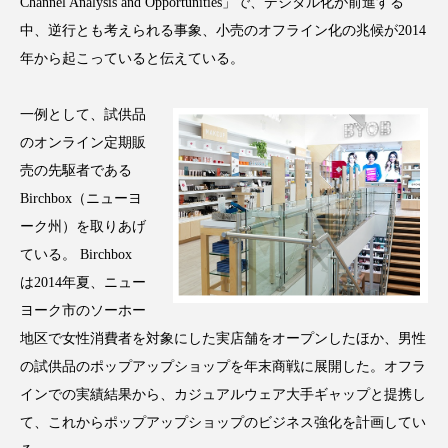
Channel Analysis and Opportunities」で、デジタル化が前進する
アンチエイジング
アンチソリチュード
中、逆行とも考えられる事象、小売のオフライン化の兆候が2014
年から起こっていると伝えている。
インタビュー
インナービューティー 冷え
インナービューティーアワード2025受賞商品
一例として、試供品
のオンライン定期販
ウェアラブルデバイス
ウェルネス
売の先駆者である
Birchbox（ニューヨ
ウェルビーイング
エイジングケア
ーク州）を取りあげ
ている。 Birchbox
エクソソーム
オーガニック
オゾン
は2014年夏、ニュー
カウンセラー
カウンセリング
ヨーク市のソーホー
地区で女性消費者を対象にした実店舗をオープンしたほか、男性
カカイオイル
ガジェット
キーワード
の試供品のポップアップショップを年末商戦に展開した。オフラ
インでの実績結果から、カジュアルウェア大手ギャップと提携し
クルエルティフリー
クレンジング
て、これからポップアップショップのビジネス強化を計画してい