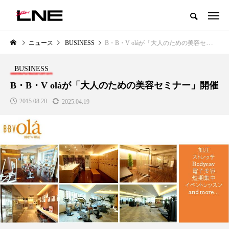
グローバルビューティ＆ヘルスケアビジネス誌
ニュース
BUSINESS
B・B・V oláが「大人のための美容セミナー」開催
NEW POST
カテゴリー毎の最新記事
BUSINESS
LIFESTYLE
BUSINESS
B・B・V oláが「大人のための美容セミナー」開催
2015.08.20
2025.04.19
SNSの「加工顔」と美容医療｜AI
GWI調査から読み解く2030年の
」
がもたらす可能性とこれから
都市型スパ――身近なウェルネ
の次世代モデル
2026.07.13
2026.08.06