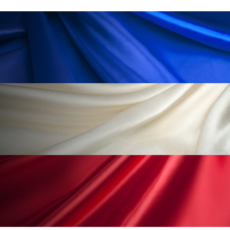
ローカル
ロンジェビティ
下半身美容
乾燥 対策 冬 スキンケア
乾燥対策
乾燥肌対策
他者との再接続
企業・経済
価格改定
保湿
保湿と香り
保湿成分
健康寿命
光老化
免疫 肌
冬 UVケア
冬 美容 習慣
冬 髪 ツヤ 出す 方法
冬 髪 乾燥 改善 方法
冬スキンケア
冬の乾燥肌
冬の印象美
冬の準備
冬美容
冷え対策