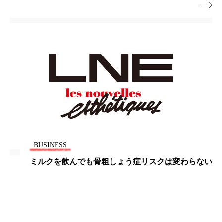
ペアトリートメント
ヘッドスパ

ヘルスケア
ヘルスビューティー
ポジショニング
ボディケア
ホルモン
マーケティング
マイクロスパ
マネジメント
むくみ対策
むくみ改善
メンズスキンケア
メンタルケア
メンタルヘルス
ライフスタイル
BUSINESS
ミルクを飲んでも骨粗しょう症リスクは変わらない
リカバリー
リカバリーウェア
リサーチ
リナロール 効果
リラクゼーション
リラックス効果
レチナール
レチノール