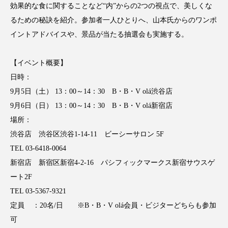
効果的な食に関することなど“内”からの2つの視点で、美しくな
アンチエイジング
アンチソリチュード
るための秘訣を紹介。参加者一人ひとりへ、山本氏からのワンポ
インタビュー
インナービューティー 冷え
イントアドバイスや、景品が当たる抽選会も実施する。
インナービューティーアワード2025受賞商品
【イベント概要】
日時：
ウェアラブルデバイス
ウェルネス
9月5日（土） 13：00～14：30 B・B・V olá渋谷店
9月6日（日） 13：00～14：30 B・B・V olá新宿店
ウェルビーイング
エイジングケア
場所：
エクソソーム
オーガニック
オゾン
渋谷店 渋谷区渋谷1-14-11 ビーシーサロン 5F
TEL 03-6418-0064
カウンセラー
カウンセリング
新宿店 新宿区新宿4-2-16 パシフィックマークス新宿サウスゲ
ート2F
カカイオイル
ガジェット
キーワード
TEL 03-5367-9321
クルエルティフリー
クレンジング
定員 ：20名/日 ※B・B・V olá会員・ビジターどちらも参加
可