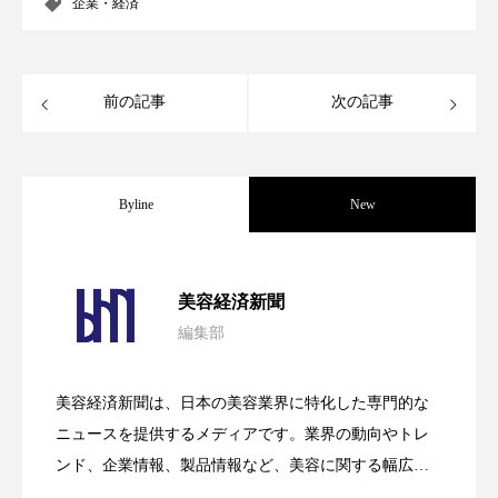
企業・経済
スマートウォッチ
スマートパッチ
スマートリング
セーフプレイス
セラミド
前の記事
次の記事
セラミド保湿
セルフケア
ソーシャルウェルネス
ソーシャルコマース
Byline
New
タンパク質
ディープクレンジング
パーフェクト社の「AI美容」事例｜「死
2026.08.04
美容経済新聞
デジタルデトックス
デトックス
編集部
花王、化粧品事業で棚卸資産38%削減
2026.07.28
の谷」克服と酷暑を商機に変えるB2B
ドライヤー 温度 髪 ダメージ
ナイアシンアミド
美容経済新聞は、日本の美容業界に特化した専門的な
ナイトプロテイン
ナイトルーティン 金木犀
【技術転用】ポーラの『顔画像解析AI』
2026.07.20
――AI需要予測で猛暑の欠品と過剰在庫
ニュースを提供するメディアです。業界の動向やトレ
SaaSモデル
パーソナライズ
バーチャルメイク
ンド、企業情報、製品情報など、美容に関する幅広い
テーマを取り上げています。 編集部では、美容業界の