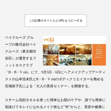
この記事のタイトルとURLをコピーする
FEATURED
注目の企画
ベイクルーズ グル
ープの株式会社ベイ
TAG LIST
クルーズ（東京都渋
タグ一覧
谷区）が運営するフ
ィットネスクラブ
AI
B2B
BeautyTech
ChatGPT
「B・B・V olá」にて、9月5日・6日にヘアメイクアップアーティ
ストの山本浩未氏とB・B・V oláのボディクリエイターを務める
Gemini
Instagram
SaaS
SNS
宮城裕子氏による「大人の美容セミナー」を開催する。
TikTok
アスタキサンチン
スチーム洗顔タオルを使った簡単なお肌のケアや、誰でも簡単に
アスレジャーコスメ
アレルギー
アロマ
垢抜けてキレイになれるメイク術など“外”からと、美容や健康に