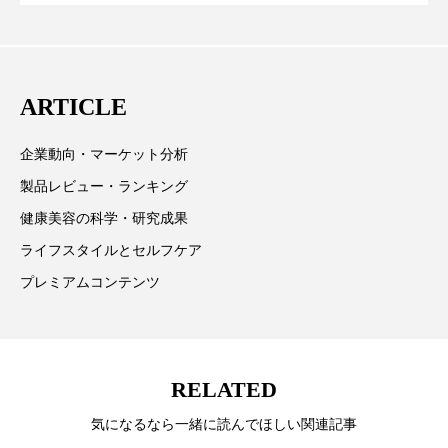
が猛暑の建設現場に選ばれる理由
を防ぐDX戦略
パーフェクト株式会社
バイオハッキング
取材や情報収集、分析を行い、業界内外の最新情報を
主に美容業界関係者に向けて発信しています。私たち
バイオミメティクス
バイオミメティック
は「キレイをふやす」を企業理念として信頼性の高い
ARTICLE
情報提供を通じて美容業界の発展に貢献すべく努力し
バクチオール
バリア機能
ハロウィ
ています。
企業動向・マーケット分析
ハロウィン後スキンケア
製品レビュー・ランキング
ハロウィン翌日 肌リセット
ヒアルロン酸
健康美容の科学・研究成果
ライフスタイルとセルフケア
ビジネスモデル
ビタミンC誘導体
ファシア
プレミアムコンテンツ
ファスティング
フィトレチノール
プチ断食
ブルーオーシャン
RELATED
フレグランス 冬
プロンプト
ヘアケア
気になるなら一緒に読んでほしい関連記事