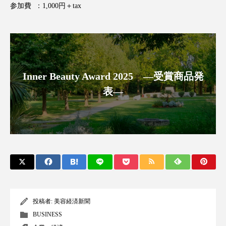
クローズアップ
ケーススタディ
参加費 ：1,000円＋tax
コグニティブヘルス
コスト削減
コネクテッド・ビューティ
コミュニケーション
コルチゾール
サステナビリティ
Inner Beauty Award 2025 ―受賞商品発
表―
サステナブル美容
サプライチェーン
サプリ
サロンクレンジング
サロン戦略
サロン経営
サロン連略
シャネル
スカルプ クレンジング 頻度
スカルプケア
スキンケア
スキンケア 習慣
投稿者:
美容経済新聞
BUSINESS
スキンケアルーティン
ストレス
スパ