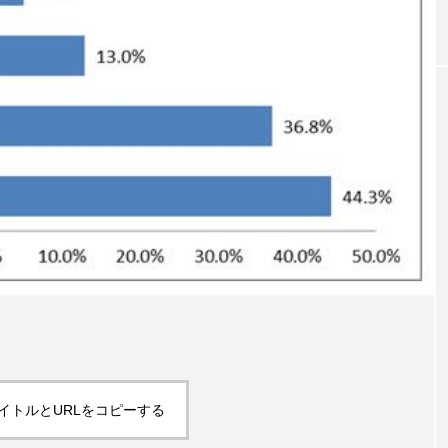
｜AI
GWI調査から読み解く2030年の都
青山メ
ら
市型スパ――身近なウェルネスの
玲 院
次世代モデル
見が切
療の新
2026.08.06
2026
FEATURED
注目の企画
イトルとURLをコピーする