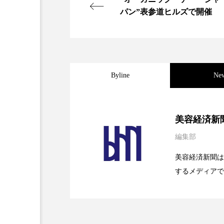
パン”表参道ヒルズで開催
加工アプリ
加工フィルタ
外出控え
夜 スキンケア 
技術経営
技術転用
Byline
Ne
時間制限食
東洋医学
2026.08.04
パーフェクト社の「AI
為替相場
熱中症対策
美容経済新
編集部
画像解析
発酵
睡
2026.07.28
花王、化粧品事業で棚卸
SaaSモデル
美容経済新聞は
素髪ケア やり方
紫外線
するメディアで
2026.07.20
【技術転用】ポーラの『
を防ぐDX戦略
美容業界
美的感覚
ど、美容に関す
容業界の取材や
肌荒れ防止
脳
自
容業界関係者に