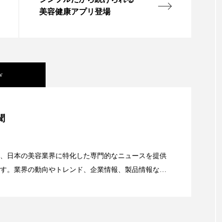
美容健康アプリ登場
ー
加工顔
労働環境
国内市場
国際市場
香り
孤独
巡らせるケア
巡りケア
差別化
抗酸化
抗酸化ケア
断食
新商品
日中関係
w
梅雨
棚卸資産
汗ケア
温活スキンケア
美容」事例｜「死の谷」克服と酷暑を商機に変えるB2B
物流問題
特殊メイク
猛暑
生物模倣
用
聞
眠
睡眠 美容 金木犀
睡眠美容
秋
秋 冷え
資産38%削減――AI需要予測で猛暑の欠品と過剰在庫
、日本の美容業界に特化した専門的なニュースを提供
対策
美容
美容テック
美容と政治
美容ビジ
す。業界の動向やトレンド、企業情報、製品情報な
顔画像解析AI』が猛暑の建設現場に選ばれる理由
美肌習慣
美脚習慣
老化
肌ケア
肌トラブ
る幅広いテーマを取り上げています。 編集部では、美
情報収集、分析を行い、業界内外の最新情報を主に美
律神経
花王
血行促進
過剰在庫
都市型美容
向けて発信しています。私たちは「キレイをふやす」