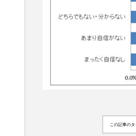
超が「ながら美容」を実
SNSの「加工顔」と美容医療
を有効に使いたい」が9
がもたらす可能性とこれか
2026.07.13
9
この記事のタ