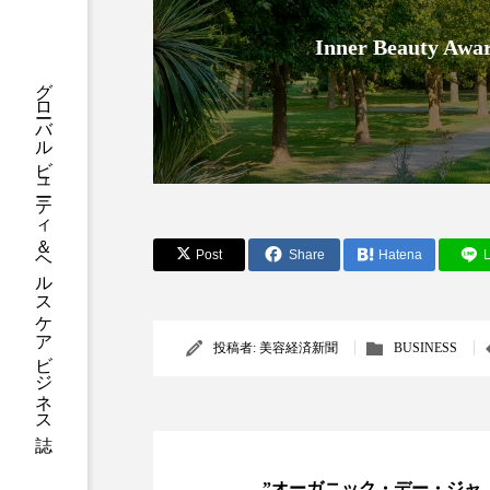
ハロウィン後スキンケア
Inner Beauty
ファシア
ファスティング
グローバルビューティ＆ヘルスケアビジネス誌
プロンプト
ヘアケア
ポジショニング
ボディケ
むくみ対策
むくみ改善
Post
Share
Hatena
L
リカバリー
リカバリーウ
レチナール
レチノール
投稿者:
美容経済新聞
BUSINESS
乾燥対策
乾燥肌対策
健康寿命
光老化
冬スキンケア
冬の乾燥肌
”オーガニック・デー・ジャ