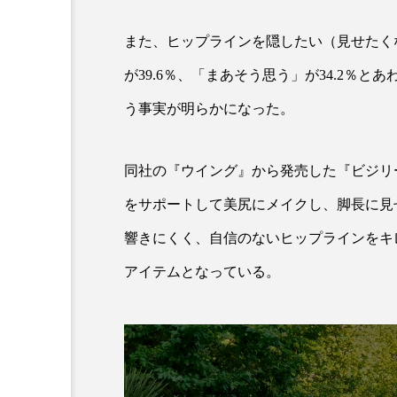
クレンジング
クローズア
また、ヒップラインを隠したい（見せたく
コネクテッド・ビューティ
が39.6％、「まあそう思う」が34.2％
サプライチェーン
サプリ
う事実が明らかになった。
スカルプ クレンジング 頻度
同社の『ウイング』から発売した『ビジリ
ストレス
スパ
ス
をサポートして美尻にメイクし、脚長に見
セラミド保湿
セルフケア
響きにくく、自信のないヒップラインをキ
アイテムとなっている。
ディープクレンジング
デ
ナイトプロテイン
ナイト
バイオハッキング
バイオ