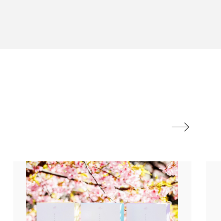
香り
香り メンタルケア
政権
高齢社会
