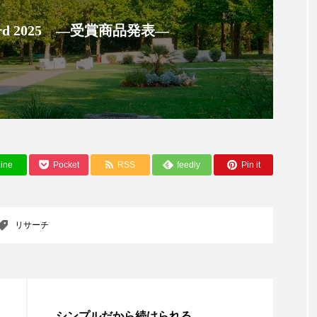
ハロウィン翌日 肌リセット
ヒアルロン酸
ビジネスモデ
 Award 2025 ―受賞商品発表―
フィトレチノール
プチ断食
ブルーオーシャン
ペアトリートメント
ヘッドスパ
ヘルスケア
ヘ
ア
ホルモン
マーケティング
マイクロスパ
メンズスキンケア
メンタルケア
メンタルヘルス
ine
Pocket
RSS
feedly
Pin it
ェア
リサーチ
リナロール 効果
リラクゼーション
ローカル
ロンジェビティ
下半身美容
乾燥 
リサーチ
他者との再接続
企業・経済
価格改定
保湿
免疫 肌
冬 UVケア
冬 美容 習慣
冬 髪 ツヤ 出す 
冬の印象美
冬の準備
冬美容
冷え対策
シンプルだから続けられる