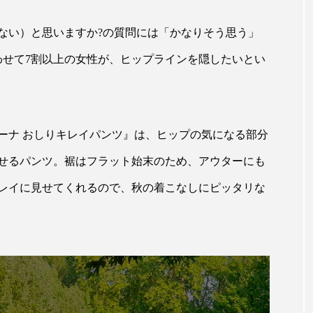
ップ
ケーススタディ
コグニティブヘルス
コスト
ない）と思いますか?の質問には「かなりそう思う」
コミュニケーション
コルチゾール
サステナビリティ
とあわせて7割以上の女性が、ヒップラインを隠したいとい
サロンクレンジング
サロン戦略
サロン経営
スカルプケア
スキンケア
スキンケア 習慣
ス
ーナ おしりキレイパンツ』は、ヒップの気になる部分
マートウォッチ
スマートパッチ
スマートリング
セ
せるパンツ。裾はフラット始末のため、アウターにも
ソーシャルウェルネス
ソーシャルコマース
タン
レイに見せてくれるので、秋の着こなしにピッタリな
ジタルデトックス
デトックス
ドライヤー 温度 髪 ダメー
ルーティン 金木犀
パーソナライズ
バーチャルメイク
ミメティクス
バイオミメティック
バクチオール