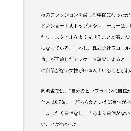
秋のファッションを楽しむ季節になったが
ドのショート丈トップスやスニーカーは、
たり、スタイルをよく見せることが着こな
になっている。しかし、株式会社ワコール
市）が実施したアンケート調査によると、
AI
B2B
BeautyTech
に自信がない女性が80％以上いることがわ
アスタキサンチン
アスレ
同調査では、“自分のヒップラインに自信が
インタビュー
インナービ
た人は0.7％、「どちらかといえば自信があ
ウェルネス
ウェルビーイ
「まったく自信なし」「あまり自信がない
カウンセラー
カウンセリ
いことがわかった。