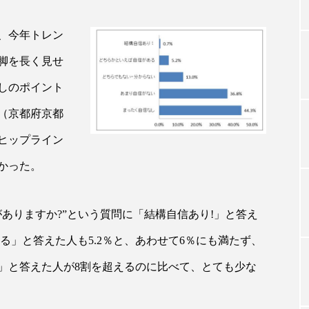
、今年トレン
TAG LIST
脚を長く見せ
しのポイント
タグ一覧
（京都府京都
ヒップライン
ChatGPT
Gemini
Instagram
SaaS
SN
かった。
ジャーコスメ
アレルギー
アロマ
アンチエイジン
ありますか?”という質問に「結構自信あり!」と答え
ューティー 冷え
インナービューティーアワード2025受賞商品
る」と答えた人も5.2％と、あわせて6％にも満たず、
ング
エイジングケア
エクソソーム
オーガニック
」と答えた人が8割を超えるのに比べて、とても少な
ング
カカイオイル
ガジェット
キーワード