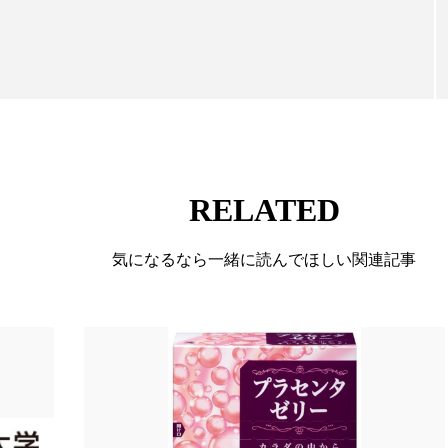
て信頼性の高い情報提供を通じて美容業界の発展に貢
 香り 効果
需要予測
頭皮 保湿 ミスト おすすめ
ています。
香料
香水 レイヤリング
香水の持続
高市
リア機能 とは
RELATED
気になるなら一緒に読んでほしい関連記事