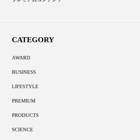
ディカルクリニック｜本郷
レチノール代替成分と
長：内科と循環器専門医の知
オールやレチナールなど
り拓く、再生医療と統合医
果と活用法
CATEGORY
たな価値
2026.07.30
.04.28
AWARD
BUSINESS
LIFESTYLE
PREMIUM
PRODUCTS
SCIENCE