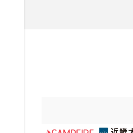
を企業理念とし
金木犀 スキンケア
金木犀
献すべく努力し
香りケア
香りの重ね使い
髪 静電気 冬 対策
髪のバ