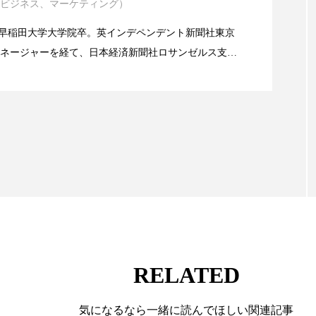
ビジネス、マーケティング）
イエンスグラント」の第16回受賞者決定
 香り 効果
需要予測
頭皮 保湿 ミスト おすすめ
alery／早稲田大学大学院卒。英インデペンデント新聞社東京
香料
香水 レイヤリング
香水の持続
高市
ネージャーを経て、日本経済新聞社ロサンゼルス支局
業アミリス、CEO退任と世界的な人員削除を発表
流通、産業分野を専門に記者経験を積む。本紙では主
リア機能 とは
海外メーカー、ブランドの動向、海外市場の動向、新
ルなどを担当。現在はロンドンに在住
RELATED
気になるなら一緒に読んでほしい関連記事