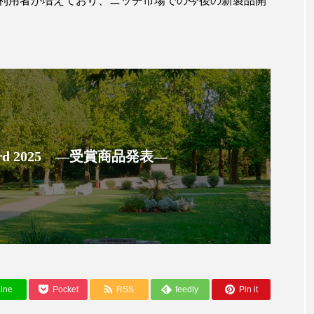
利用者が増えており、ニッチ市場での今後の新製品開
ハロウィン翌日 肌リセット
ヒアルロン酸
ビジネスモデ
フィトレチノール
プチ断食
ブルーオーシャン
ペアトリートメント
ヘッドスパ
ヘルスケア
ヘ
ア
ホルモン
マーケティング
マイクロスパ
メンズスキンケア
メンタルケア
メンタルヘルス
 Award 2025 ―受賞商品発表―
ェア
リサーチ
リナロール 効果
リラクゼーション
ローカル
ロンジェビティ
下半身美容
乾燥 
他者との再接続
企業・経済
価格改定
保湿
免疫 肌
冬 UVケア
冬 美容 習慣
冬 髪 ツヤ 出す 
ine
Pocket
RSS
feedly
Pin it
冬の印象美
冬の準備
冬美容
冷え対策