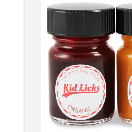
超が「ながら美容」を実
SNSの「加工顔」と美容医療
を有効に使いたい」が9
がもたらす可能性とこれか
2026.07.13
9