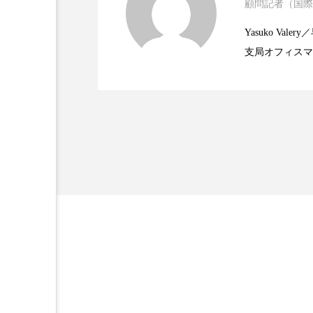
顧問記者（国際
2023.06.30
資生堂、「女性研究者サ
題
金木犀 スキンケア
金木犀
Yasuko V
香りケア
香りの重ね使い
支局オフィスマ
2023.06.29
米バイオテクノロジー企
で米国西海岸の
髪 静電気 冬 対策
髪のバ
に、米国欧州の
規ビジネスモデ