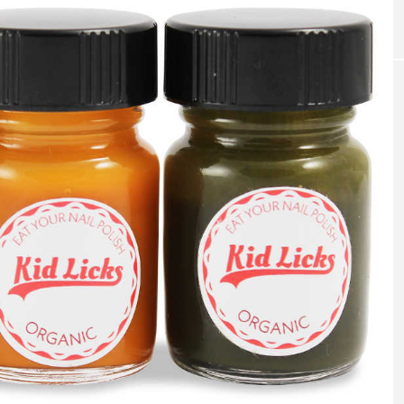
｜AI
GWI調査から読み解く2030年の都
青山メ
ら
市型スパ――身近なウェルネスの
玲 院
次世代モデル
見が切
療の新
2026.08.06
2026
FEATURED
注目の企画