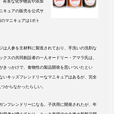
ほど、有害な化学物質や添加
ップ
ケーススタディ
コグニティブヘルス
コスト
ニキュアの販売を公式サ
コミュニケーション
コルチゾール
サステナビリティ
類のマニキュアは1ボト
サロンクレンジング
サロン戦略
サロン経営
スカルプケア
スキンケア
スキンケア 習慣
ス
ジは人参を主材料に製造されており、手洗いの洗剤な
マートウォッチ
スマートパッチ
スマートリング
セ
ックスの共同創設者の一人オードリー・アマラ氏は、
ソーシャルウェルネス
ソーシャルコマース
タン
がきっかけで、食物性の製品開発を思いついたとい
ないキッズフレンドリーなマニキュアはあるが、完全
ジタルデトックス
デトックス
ドライヤー 温度 髪 ダメー
見つからなかったらしい。
ルーティン 金木犀
パーソナライズ
バーチャルメイク
ミメティクス
バイオミメティック
バクチオール
ガンフレンドリーになる。子供用に開発されたが、年