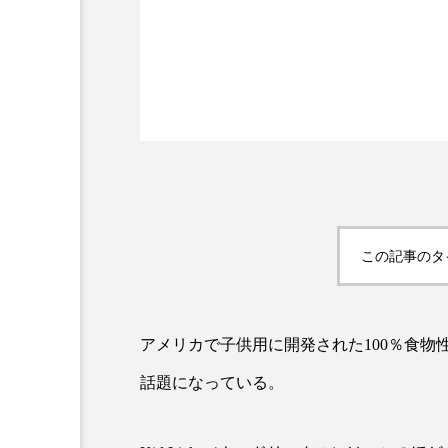
AI
B2B
BeautyTech
この記事のタ
アスタキサンチン
アスレ
インタビュー
インナービ
アメリカで子供用に開発された100％食物
ウェルネス
ウェルビーイ
話題になっている。
カウンセラー
カウンセリ