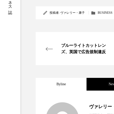
加工アプリ
加工フィルタ
投稿者:
ヴァレリー・康子
BUSINESS
外出控え
夜 スキンケア 
技術経営
技術転用
ブルーライトカットレン
時間制限食
東洋医学
ズ、英国で広告規制違反
為替相場
熱中症対策
画像解析
発酵
睡
素髪ケア やり方
紫外線
Byline
Ne
美容業界
美的感覚
2025.06.11
世界の化粧品市場2025
ヴァレリー
肌荒れ防止
脳
自