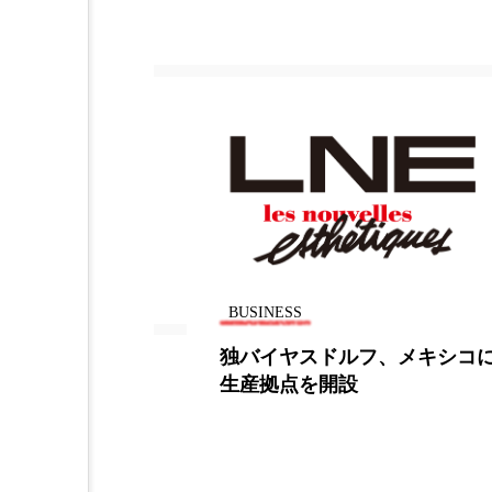
BUSINESS
、生薬配合のヘ
独バイヤスドルフ、メキシコ
商品に（上）
生産拠点を開設