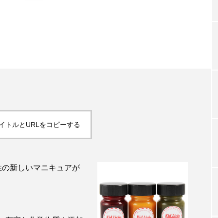
TAG LIST
タグ一覧
ChatGPT
Gemini
Instagram
SaaS
SN
イトルとURLをコピーする
ジャーコスメ
アレルギー
アロマ
アンチエイジン
ューティー 冷え
インナービューティーアワード2025受賞商品
性の新しいマニキュアが
ング
エイジングケア
エクソソーム
オーガニック
ング
カカイオイル
ガジェット
キーワード