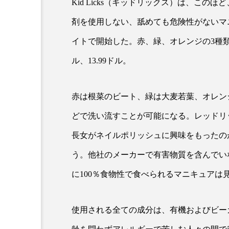
Kid Licks（キッドリックス）は、この
クレンジング
クローズア
剤を使用しない、舐めても危険性がないマ
コネクテッド・ビューティ
イトで開始した。赤、緑、オレンジの3種
サプライチェーン
サプリ
ル、13.99ドル。
スカルプ クレンジング 頻度
赤は根菜のビート、緑は大麦若葉、オレン
ストレス
スパ
ス
どで洗い流すことが可能になる。レッドリ
セラミド保湿
セルフケア
長女がネイルポリッシュに興味をもったの
う。他社のメーカーで有害物質を含んでい
ディープクレンジング
デ
に100％食物性で食べられるマニキュアは
ナイトプロテイン
ナイト
バイオハッキング
バイオ
使用される全ての成分は、有機およびビー