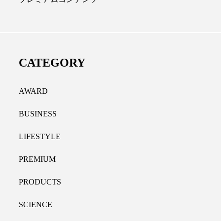
ディカルクリニック｜本郷
レチノール代替成分と
長：内科と循環器専門医の知
オールやレチナールなど
り拓く、再生医療と統合医
果と活用法
CATEGORY
たな価値
2026.07.30
.04.28
AWARD
BUSINESS
LIFESTYLE
PREMIUM
PRODUCTS
SCIENCE