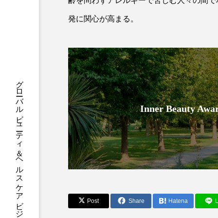
齢を問わずアレルギーで苦しむ人々の間で
ハロウィン後スキンケア
発に関心が高まる。
ファシア
ファスティング
プロンプト
ヘアケア
ポジショニング
ボディケ
グローバルビューティ＆ヘルスケアビジネス誌
むくみ対策
むくみ改善
Inner Beauty
リカバリー
リカバリーウ
レチナール
レチノール
乾燥対策
乾燥肌対策
健康寿命
光老化
Post
Share
Hatena
L
冬スキンケア
冬の乾燥肌