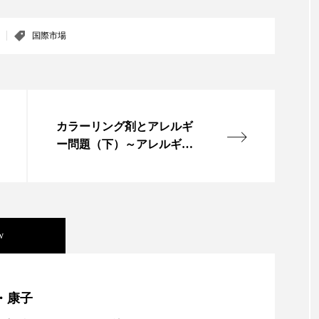
ー
加工顔
労働環境
国内市場
国際市場
国際市場
香り
孤独
巡らせるケア
巡りケア
差別化
抗酸化
抗酸化ケア
断食
新商品
日中関係
カラーリング剤とアレルギ
梅雨
棚卸資産
汗ケア
温活スキンケア
ー問題（下）～アレルギ
物流問題
特殊メイク
猛暑
生物模倣
用
ー・白斑問題、海外への負
の拡散防止図れ～
眠
睡眠 美容 金木犀
睡眠美容
秋
秋 冷え
対策
美容
美容テック
美容と政治
美容ビジ
w
美肌習慣
美脚習慣
老化
肌ケア
肌トラブ
年展望：P&G・LVMH・ロレアルの戦略と日本企業の課
・康子
律神経
花王
血行促進
過剰在庫
都市型美容