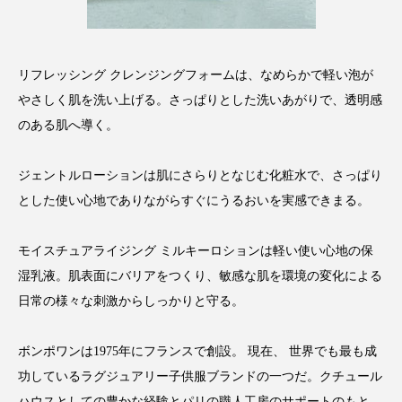
スマートウォッチ
スマートパッチ
スマートリング
セーフプレイス
セラミド
リフレッシング クレンジングフォームは、なめらかで軽い泡が
やさしく肌を洗い上げる。さっぱりとした洗いあがりで、透明感
セラミド保湿
セルフケア
のある肌へ導く。
ソーシャルウェルネス
ソーシャルコマース
ジェントルローションは肌にさらりとなじむ化粧水で、さっぱり
とした使い心地でありながらすぐにうるおいを実感できまる。
タンパク質
ディープクレンジング
デジタルデトックス
デトックス
モイスチュアライジング ミルキーロションは軽い使い心地の保
湿乳液。肌表面にバリアをつくり、敏感な肌を環境の変化による
ドライヤー 温度 髪 ダメージ
ナイアシンアミド
日常の様々な刺激からしっかりと守る。
ナイトプロテイン
ナイトルーティン 金木犀
ボンポワンは1975年にフランスで創設。 現在、 世界でも最も成
パーソナライズ
バーチャルメイク
功しているラグジュアリー子供服ブランドの一つだ。クチュール
ハウスとしての豊かな経験とパリの職人工房のサポートのもと、