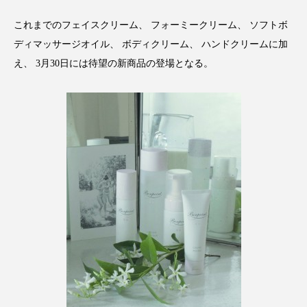
クローズアップ
ケーススタディ
これまでのフェイスクリーム、 フォーミークリーム、 ソフトボ
コグニティブヘルス
コスト削減
ディマッサージオイル、 ボディクリーム、 ハンドクリームに加
え、 3月30日には待望の新商品の登場となる。
コネクテッド・ビューティ
コミュニケーション
コルチゾール
サステナビリティ
サステナブル美容
サプライチェーン
サプリ
サロンクレンジング
サロン戦略
サロン経営
サロン連略
シャネル
スカルプ クレンジング 頻度
スカルプケア
スキンケア
スキンケア 習慣
スキンケアルーティン
ストレス
スパ