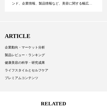
ンド、企業情報、製品情報など、美容に関する幅広い
ローカル
ロンジェビティ
下半身美容
テーマを取り上げています。 編集部では、美容業界の
が猛暑の建設現場に選ばれる理由
を防ぐDX戦略
取材や情報収集、分析を行い、業界内外の最新情報を
乾燥 対策 冬 スキンケア
乾燥対策
主に美容業界関係者に向けて発信しています。私たち
は「キレイをふやす」を企業理念として信頼性の高い
乾燥肌対策
他者との再接続
企業・経済
ARTICLE
情報提供を通じて美容業界の発展に貢献すべく努力し
価格改定
保湿
保湿と香り
保湿成分
ています。
企業動向・マーケット分析
健康寿命
光老化
免疫 肌
製品レビュー・ランキング
健康美容の科学・研究成果
冬 UVケア
冬 美容 習慣
ライフスタイルとセルフケア
冬 髪 ツヤ 出す 方法
冬 髪 乾燥 改善 方法
プレミアムコンテンツ
冬スキンケア
冬の乾燥肌
冬の印象美
冬の準備
冬美容
冷え対策
RELATED