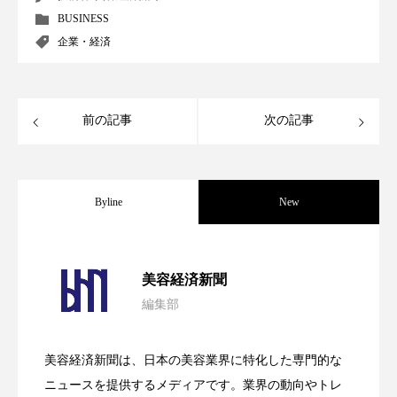
ペアトリートメント
ヘッドスパ
BUSINESS
企業・経済
ヘルスケア
ヘルスビューティー
ポジショニング
ボディケア
ホルモン
前の記事
次の記事
マーケティング
マイクロスパ
マネジメント
むくみ対策
むくみ改善
Byline
New
メンズスキンケア
メンタルケア
メンタルヘルス
ライフスタイル
パーフェクト社の「AI美容」事例｜「死
2026.08.04
美容経済新聞
リカバリー
リカバリーウェア
リサーチ
編集部
花王、化粧品事業で棚卸資産38%削減
2026.07.28
の谷」克服と酷暑を商機に変えるB2B
リナロール 効果
リラクゼーション
美容経済新聞は、日本の美容業界に特化した専門的な
【技術転用】ポーラの『顔画像解析AI』
2026.07.20
――AI需要予測で猛暑の欠品と過剰在庫
リラックス効果
レチナール
レチノール
ニュースを提供するメディアです。業界の動向やトレ
SaaSモデル