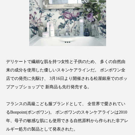
アンチエイジング
アンチソリチュード
インタビュー
インナービューティー 冷え
インナービューティーアワード2025受賞商品
ウェアラブルデバイス
ウェルネス
デリケートで繊細な肌を持つ女性と子供のため、 多くの自然由
ウェルビーイング
エイジングケア
来の成分を使用した優しいスキンケアラインだ。 ボンポワン全
エクソソーム
オーガニック
オゾン
店での発売に先駆け、 3月16日より開催される松屋銀座でのポッ
プアップショップで 新商品も先行発売する。
カウンセラー
カウンセリング
フランスの高級こども服ブランドとして、 全世界で愛されてい
カカイオイル
ガジェット
キーワード
るBonpoint(ボンポワン)。 ボンポワンのスキンケアラインは2010
年、母子の敏感な肌にも使用できる自然原料から作られた非アレ
クルエルティフリー
クレンジング
ルギー処方の製品として発表された。