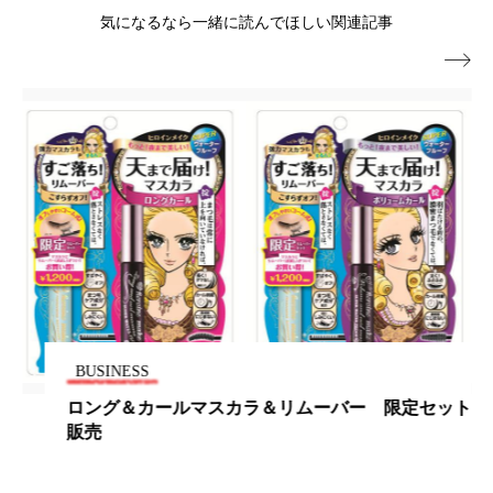
冷え性改善
加工アプリ
加工フィルター
気になるなら一緒に読んでほしい関連記事

加工顔
労働環境
国内市場
国際市場
地政学リスク
外出控え
夜 スキンケア 香り
孤独
巡らせるケア
巡りケア
差別化
廃棄ロス
成分
技術経営
技術転用
抗酸化
抗酸化ケア
断食
新商品
日中関係
日焼け止め
時間制限食
BUSINESS
東洋医学
梅雨
棚卸資産
汗ケア
ロング＆カールマスカラ＆リムーバー 限定セット
販売
温活スキンケア
温活女子
温活習慣