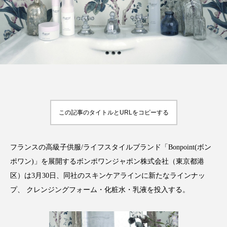
FEATURED
注目の企画
TAG LIST
タグ一覧
この記事のタイトルとURLをコピーする
AI
B2B
BeautyTech
ChatGPT
フランスの高級子供服/ライフスタイルブランド「Bonpoint(ボン
ポワン)」を展開するボンポワンジャポン株式会社（東京都港
Gemini
Instagram
SaaS
SNS
区）は3月30日、同社のスキンケアラインに新たなラインナッ
TikTok
アスタキサンチン
プ、 クレンジングフォーム・化粧水・乳液を投入する。
アスレジャーコスメ
アレルギー
アロマ