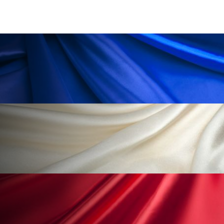
為替相場
熱中症対策
物流問題
特殊メイク
猛暑
生物模倣
用語辞典
男性美容
画像解析
発酵
睡眠
睡眠 美容 金木犀
睡眠美容
秋
秋 冷え
筋膜
精油
素髪ケア やり方
紫外線対策
美容
美容テック
美容と政治
美容ビジネス
美容医療
美容業界
美的感覚
美肌習慣
美脚習慣
老化
肌ケア
肌トラブル
肌バリア
肌荒れ防止
脳
自律神経