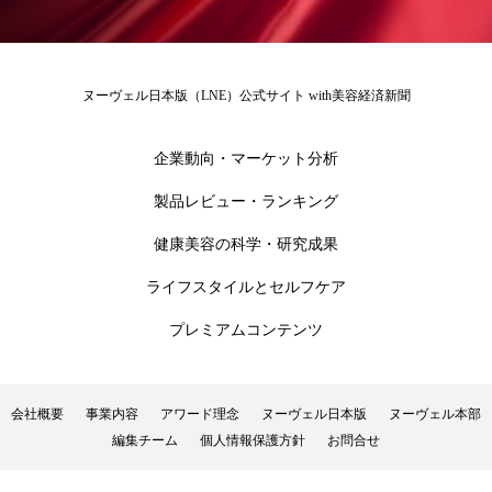
花王
血行促進
過剰在庫
都市型美容ウェルネス
酷暑
ヌーヴェル日本版（LNE）公式サイト with美容経済新聞
金木犀 スキンケア
金木犀 香り 効果
企業動向・マーケット分析
需要予測
頭皮 保湿 ミスト おすすめ
香り
製品レビュー・ランキング
健康美容の科学・研究成果
香り メンタルケア
香りケア
ライフスタイルとセルフケア
香りの重ね使い
香料
香水 レイヤリング
プレミアムコンテンツ
香水の持続
高市政権
高齢社会
髪 静電気 冬 対策
髪のバリア機能 とは
会社概要
事業内容
アワード理念
ヌーヴェル日本版
ヌーヴェル本部
編集チーム
個人情報保護方針
お問合せ