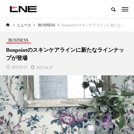
グローバルビューティ＆ヘルスケアビジネス誌
ニュース
BUSINESS
Bonpointのスキンケアラインに新たなラインナップが登場
NEW POST
カテゴリー毎の最新記事
BUSINESS
LIFESTYLE
BUSINESS
Bonpointのスキンケアラインに新たなラインナッ
プが登場
2016.03.07
2025.04.19
SNSの「加工顔」と美容医療｜AI
GWI調査から読み解く2030年の
」
がもたらす可能性とこれから
都市型スパ――身近なウェルネ
の次世代モデル
2026.07.13
2026.08.06