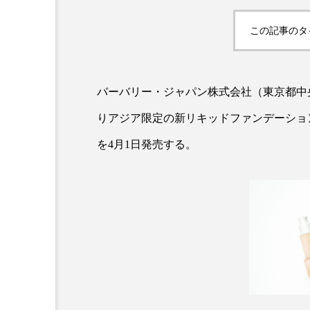
この記事のタ
バーバリー・ジャパン株式会社（東京都中
りアジア限定の新リキッドファンデーショ
を4月1日発売する。
AI
B2B
BeautyTech
アスタキサンチン
アスレ
インタビュー
インナービ
ウェルネス
ウェルビーイ
カウンセラー
カウンセリ