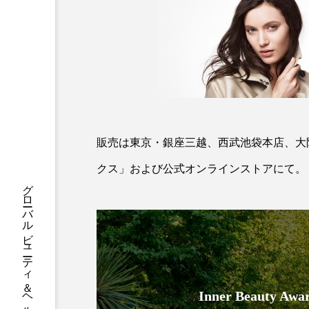
ハロウィン後スキンケア
ファシア
ファスティング
プロンプト
ヘアケア
ポジショニング
ボディケ
むくみ対策
むくみ改善
販売は東京・銀座三越、西武池袋本店、大
リカバリー
リカバリーウ
クス」および公式オンラインストアにて。
グローバルビューティ＆ヘルスケアビジネス誌
レチナール
レチノール
乾燥対策
乾燥肌対策
健康寿命
光老化
Inner Beauty
冬スキンケア
冬の乾燥肌