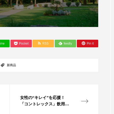
ー
加工顔
労働環境
国内市場
国際市場
香り
孤独
巡らせるケア
巡りケア
差別化
抗酸化
抗酸化ケア
断食
新商品
日中関係
ine
Pocket
RSS
feedly
Pin it
梅雨
棚卸資産
汗ケア
温活スキンケア
物流問題
特殊メイク
猛暑
生物模倣
用
新商品
眠
睡眠 美容 金木犀
睡眠美容
秋
秋 冷え
対策
美容
美容テック
美容と政治
美容ビジ
美肌習慣
美脚習慣
老化
肌ケア
肌トラブ
女性の“キレイ”を応援！
「コントレックス」飲用キ
律神経
花王
血行促進
過剰在庫
都市型美容
ャンペーン