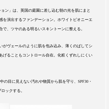
ップ
ケーススタディ
コグニティブヘルス
コスト
ーション」は、英国の庭園に差し込む朝の光を肌にまと
コミュニケーション
コルチゾール
サステナビリティ
感を演出するファンデーション。ホワイトピオニーエ
サロンクレンジング
サロン戦略
サロン経営
合で、ツヤのある明るいスキントーンに整える。
スカルプケア
スキンケア
スキンケア 習慣
ス
いがヴェールのように肌を包み込み、薄くのばしてシ
マートウォッチ
スマートパッチ
スマートリング
セ
あげることもコントロール自在。化粧くずれしにくい
ソーシャルウェルネス
ソーシャルコマース
タン
ジタルデトックス
デトックス
ドライヤー 温度 髪 ダメー
中の目に見えない汚れや物質から肌を守り、SPF30・
ルーティン 金木犀
パーソナライズ
バーチャルメイク
ブロックする。
ミメティクス
バイオミメティック
バクチオール