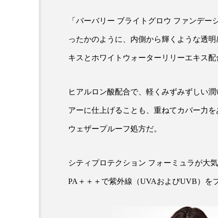
クレンジング
クローズア
「バーバリー ブライトグロウ ファンデ
コネクテッド・ビューティ
ったかのように、内側から輝くような透明
サプライチェーン
サプリ
キスとホワイトウォーターリリーエキス配
スカルプ クレンジング 頻度
ヒアルロン酸配合で、軽くみずみずしい潤
ストレス
スパ
ス
アーに仕上げることも、重ねてカバー力を
セラミド保湿
セルフケア
ウェザープルーフ処方だ。
ディープクレンジング
デ
シティプロテクション フォーミュラが大気
ナイトプロテイン
ナイト
PA＋＋＋で紫外線（UVAおよびUVB）を
バイオハッキング
バイオ