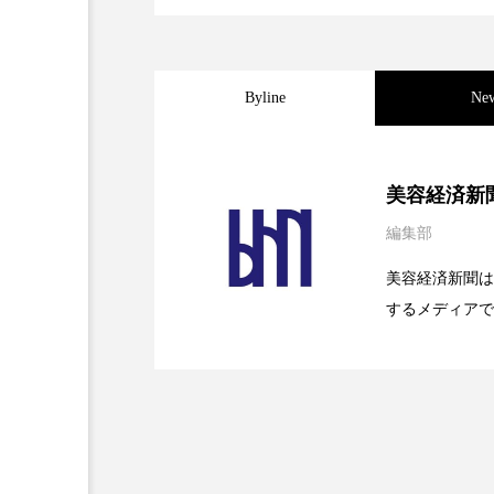
金木犀 スキンケア
金木犀
香りケア
香りの重ね使い
Byline
Ne
髪 静電気 冬 対策
髪のバ
2026.08.04
パーフェクト社の「AI
美容経済新
編集部
2026.07.28
花王、化粧品事業で棚卸
SaaSモデル
美容経済新聞は
するメディアで
2026.07.20
【技術転用】ポーラの『
を防ぐDX戦略
ど、美容に関す
容業界の取材や
容業界関係者に
を企業理念とし
献すべく努力し