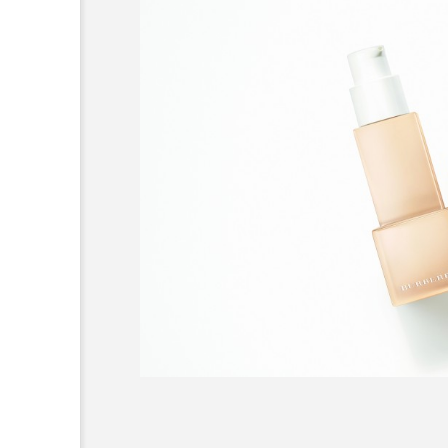
超が「ながら美容」を実
SNSの「加工顔」と美容医療
を有効に使いたい」が9
がもたらす可能性とこれか
2026.07.13
9