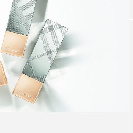
｜AI
GWI調査から読み解く2030年の都
青山メ
ら
市型スパ――身近なウェルネスの
玲 院
次世代モデル
見が切
療の新
2026.08.06
2026
FEATURED
注目の企画