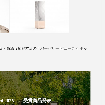
ハロウィン翌日 肌リセット
ヒアルロン酸
ビジネスモデ
フィトレチノール
プチ断食
ブルーオーシャン
ペアトリートメント
ヘッドスパ
ヘルスケア
ヘ
ア
ホルモン
マーケティング
マイクロスパ
メンズスキンケア
メンタルケア
メンタルヘルス
阪・阪急うめだ本店の「バーバリー ビューティ ボッ
ェア
リサーチ
リナロール 効果
リラクゼーション
ローカル
ロンジェビティ
下半身美容
乾燥 
他者との再接続
企業・経済
価格改定
保湿
免疫 肌
冬 UVケア
冬 美容 習慣
冬 髪 ツヤ 出す 
 Award 2025 ―受賞商品発表―
冬の印象美
冬の準備
冬美容
冷え対策