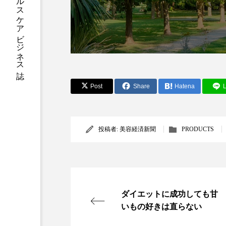
加工アプリ
加工フィルタ
外出控え
夜 スキンケア 
技術経営
技術転用
Post
Share
Hatena
L
時間制限食
東洋医学
為替相場
熱中症対策
投稿者:
美容経済新聞
PRODUCTS
画像解析
発酵
睡
素髪ケア やり方
紫外線
美容業界
美的感覚
ダイエットに成功しても甘
いもの好きは直らない
肌荒れ防止
脳
自