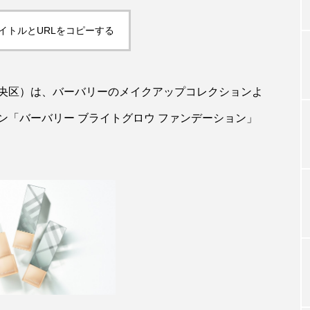
イトルとURLをコピーする
TAG LIST
央区）は、バーバリーのメイクアップコレクションよ
タグ一覧
ン「バーバリー ブライトグロウ ファンデーション」
ChatGPT
Gemini
Instagram
SaaS
SN
ジャーコスメ
アレルギー
アロマ
アンチエイジン
ューティー 冷え
インナービューティーアワード2025受賞商品
ング
エイジングケア
エクソソーム
オーガニック
ング
カカイオイル
ガジェット
キーワード