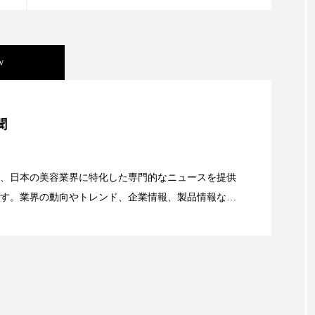
 香り 効果
需要予測
頭皮 保湿 ミスト おすすめ
香料
香水 レイヤリング
香水の持続
高市
w
リア機能 とは
美容」事例｜「死の谷」克服と酷暑を商機に変えるB2B
聞
資産38%削減――AI需要予測で猛暑の欠品と過剰在庫
、日本の美容業界に特化した専門的なニュースを提供
す。業界の動向やトレンド、企業情報、製品情報な
顔画像解析AI』が猛暑の建設現場に選ばれる理由
る幅広いテーマを取り上げています。 編集部では、美
情報収集、分析を行い、業界内外の最新情報を主に美
向けて発信しています。私たちは「キレイをふやす」
て信頼性の高い情報提供を通じて美容業界の発展に貢
ています。