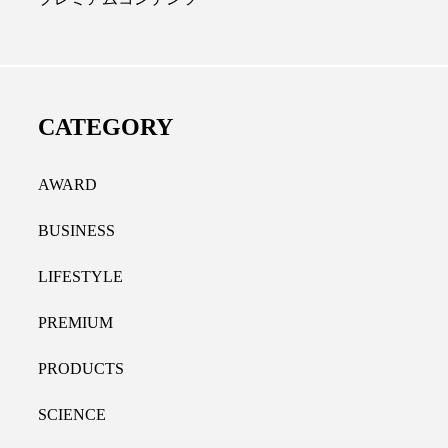
ディカルクリニック｜本郷
レチノール代替成分と
長：内科と循環器専門医の知
オールやレチナールなど
り拓く、再生医療と統合医
果と活用法
CATEGORY
たな価値
2026.07.30
.04.28
AWARD
BUSINESS
LIFESTYLE
PREMIUM
PRODUCTS
SCIENCE