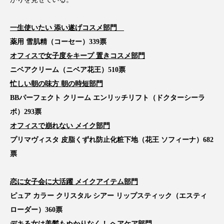
スマートウォッチ
スマートパッチ
一生使いたい 添い遂げコスメ部門
スマートリング
セーフプレイス
セラミド
薬用 雪肌精（コーセー）339票
オフィスで女子度をキープ 置きコスメ部門
セラミド保湿
セルフケア
ニベアクリーム（ニベア花王）510票
忙しい朝の味方 朝の時短部門
ソーシャルウェルネス
ソーシャルコマース
BBパーフェクト クリーム エンリッチリフト（ドクターシーラ
ボ）293票
タンパク質
ディープクレンジング
オフィスで崩れない メイク部門
デジタルデトックス
デトックス
プリマヴィスタ 皮脂くずれ防止化粧下地（花王 ソフィーナ）682
票
ドライヤー 温度 髪 ダメージ
ナイアシンアミド
恋に女子会に大活躍 メイクアイテム部門
ナイトプロテイン
ナイトルーティン 金木犀
ピュア カラー クリスタル シアー リップスティック（エスティ
パーソナライズ
バーチャルメイク
ローダー）360票
デキる女は美髪もぬかりなく！ ヘアケア部門