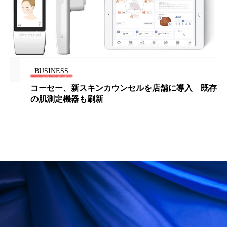
為替相場
熱中症対策
物流問題
特殊メイク
猛暑
生物模倣
用語辞典
男性美容
画像解析
発酵
睡眠
BUSINESS
睡眠 美容 金木犀
睡眠美容
秋
コーセー、新スキンカウンセルを店舗に導入 既存
秋 冷え
筋膜
精油
素髪ケア やり方
の肌測定機器も刷新
紫外線対策
美容
美容テック
美容と政治
美容ビジネス
美容医療
美容業界
美的感覚
美肌習慣
美脚習慣
老化
肌ケア
肌トラブル
肌バリア
肌荒れ防止
脳
自律神経