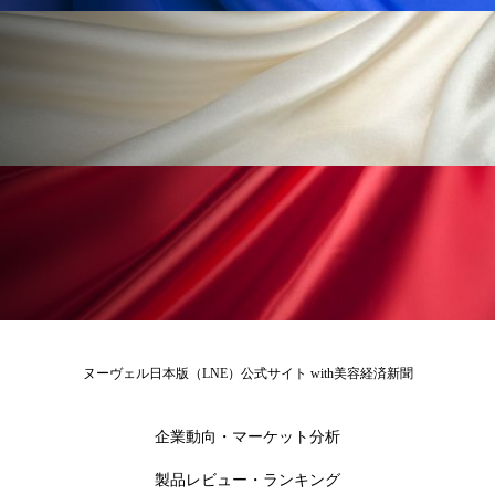
花王
血行促進
過剰在庫
都市型美容ウェルネス
酷暑
金木犀 スキンケア
金木犀 香り 効果
需要予測
頭皮 保湿 ミスト おすすめ
香り
香り メンタルケア
香りケア
香りの重ね使い
香料
香水 レイヤリング
香水の持続
高市政権
高齢社会
ヌーヴェル日本版（LNE）公式サイト with美容経済新聞
髪 静電気 冬 対策
髪のバリア機能 とは
企業動向・マーケット分析
製品レビュー・ランキング