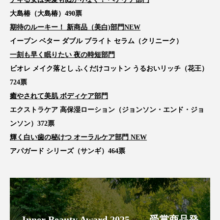
パーフェクト株式会社
バイオハッキング
大島椿（大島椿）490票
期待のルーキー！ 新商品（美白)部門NEW
バイオミメティクス
バイオミメティック
イーブン ベター ダブル ブライト セラム（クリニーク）
一刻も早く眠りたい 夜の時短部門
バクチオール
バリア機能
ハロウィ
ビオレ メイク落とし ふくだけコットン うるおいリッチ（花王）
ハロウィン後スキンケア
724票
癒やされて美肌 ボディケア部門
ハロウィン翌日 肌リセット
ヒアルロン酸
エクストラケア 高保湿ローション（ジョンソン・エンド・ジョ
ンソン）372票
ビジネスモデル
ビタミンC誘導体
ファシア
輝く白い歯の秘けつ オーラルケア部門 NEW
ファスティング
フィトレチノール
アパガード シリーズ（サンギ）464票
プチ断食
ブルーオーシャン
フレグランス 冬
プロンプト
ヘアケア
Inner Beauty Award 2025 ―受賞商品発