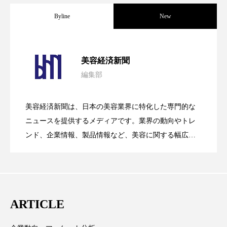
Byline
New
ローカル
ロンジェビティ
下半身美容
乾燥 対策 冬 スキンケア
乾燥対策
パーフェクト社の「AI美容」事例｜「死
2026.08.04
美容経済新聞
乾燥肌対策
他者との再接続
企業・経済
編集部
花王、化粧品事業で棚卸資産38%削減
2026.07.28
の谷」克服と酷暑を商機に変えるB2B
価格改定
保湿
保湿と香り
保湿成分
美容経済新聞は、日本の美容業界に特化した専門的な
健康寿命
光老化
免疫 肌
【技術転用】ポーラの『顔画像解析AI』
2026.07.20
――AI需要予測で猛暑の欠品と過剰在庫
ニュースを提供するメディアです。業界の動向やトレ
SaaSモデル
ンド、企業情報、製品情報など、美容に関する幅広い
冬 UVケア
冬 美容 習慣
テーマを取り上げています。 編集部では、美容業界の
が猛暑の建設現場に選ばれる理由
を防ぐDX戦略
冬 髪 ツヤ 出す 方法
冬 髪 乾燥 改善 方法
取材や情報収集、分析を行い、業界内外の最新情報を
主に美容業界関係者に向けて発信しています。私たち
冬スキンケア
冬の乾燥肌
冬の印象美
は「キレイをふやす」を企業理念として信頼性の高い
ARTICLE
情報提供を通じて美容業界の発展に貢献すべく努力し
冬の準備
冬美容
冷え対策
ています。