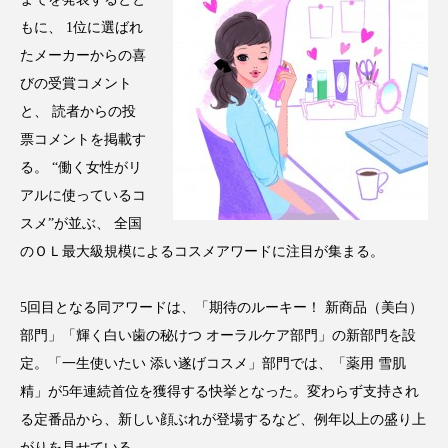
クローズアップ
ケーススタディ
もに、 1位に選ばれ
コグニティブヘルス
コスト削減
たメーカーからの喜
びの受賞コメント
コネクテッド・ビューティ
コミュニケーション
と、 読者からの投
票コメントを掲載す
コルチゾール
サステナビリティ
る。 “働く女性がリ
サステナブル美容
サプライチェーン
アルに使っているコ
スメ”が並ぶ、 全国
サプリ
サロンクレンジング
サロン戦略
のＯＬ最大級規模によるコスメアワードに注目が集まる。
サロン経営
サロン連略
シャネル
5回目となる同アワードは、「期待のルーキー！ 新商品（美白）
部門」「輝く白い歯の秘けつ オーラルケア部門」の新部門を設
スカルプ クレンジング 頻度
スカルプケア
定。「一生使いたい 添い遂げコスメ」部門では、「薬用 雪肌
スキンケア
スキンケア 習慣
精」が5年連続首位を獲得する快挙となった。変わらず支持され
る定番品から、新しい顔ぶれが登場するなど、例年以上の盛り上
スキンケアルーティン
ストレス
スパ
がりを見せている。