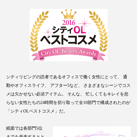
アンチエイジング
アンチソリチュード
インタビュー
インナービューティー 冷え
インナービューティーアワード2025受賞商品
ウェアラブルデバイス
ウェルネス
ウェルビーイング
エイジングケア
シティリビングの読者であるオフィスで働く女性にとって、 通
エクソソーム
オーガニック
オゾン
勤やオフィスライフ、 アフター5など、 さまざまなシーンでコス
カウンセラー
カウンセリング
メは欠かせない必須アイテム。 そんな、 忙しくてもキレイを怠
らない女性たちの24時間を切り取って全10部門で構成されたのが
カカイオイル
ガジェット
キーワード
「シティOLベストコスメ」だ。
クルエルティフリー
クレンジング
紙面では各部門5位
までを発表するとと