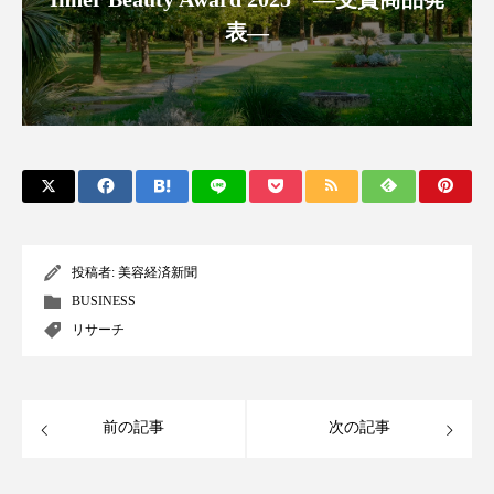
ペアトリートメント
ヘッドスパ
表―
ヘルスケア
ヘルスビューティー
ポジショニング
ボディケア
ホルモン
マーケティング
マイクロスパ
マネジメント
むくみ対策
むくみ改善
メンズスキンケア
メンタルケア
投稿者:
美容経済新聞
BUSINESS
メンタルヘルス
ライフスタイル
リサーチ
リカバリー
リカバリーウェア
リサーチ
リナロール 効果
リラクゼーション
前の記事
次の記事
リラックス効果
レチナール
レチノール