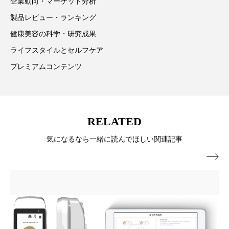
企業動向・マーケット分析
冷え性改善
加工アプリ
加工フィルター
製品レビュー・ランキング
加工顔
労働環境
国内市場
国際市場
健康美容の科学・研究成果
ライフスタイルとセルフケア
地政学リスク
外出控え
夜 スキンケア 香り
プレミアムコンテンツ
孤独
巡らせるケア
巡りケア
差別化
廃棄ロス
成分
技術経営
技術転用
RELATED
抗酸化
抗酸化ケア
断食
新商品
気になるなら一緒に読んでほしい関連記事
日中関係
日焼け止め
時間制限食

東洋医学
梅雨
棚卸資産
汗ケア
温活スキンケア
温活女子
温活習慣