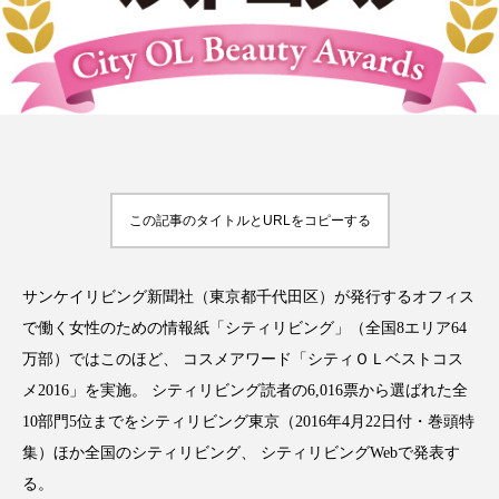
FEATURED
注目の企画
この記事のタイトルとURLをコピーする
TAG LIST
タグ一覧
サンケイリビング新聞社（東京都千代田区）が発行するオフィス
AI
B2B
BeautyTech
ChatGPT
で働く女性のための情報紙「シティリビング」（全国8エリア64
Gemini
Instagram
SaaS
SNS
万部）ではこのほど、 コスメアワード「シティＯＬベストコス
メ2016」を実施。 シティリビング読者の6,016票から選ばれた全
TikTok
アスタキサンチン
10部門5位までをシティリビング東京（2016年4月22日付・巻頭特
集）ほか全国のシティリビング、 シティリビングWebで発表す
アスレジャーコスメ
アレルギー
アロマ
る。