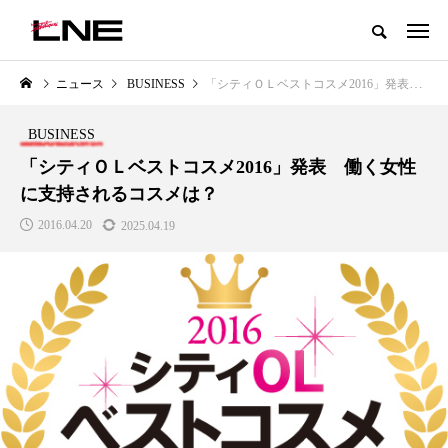
グローバルビューティ＆ヘルスケアビジネス誌
ニュース
BUSINESS
「シティＯＬベストコスメ2016」発表 働く女性に支持されるコスメは？
NEW POST
カテゴリー毎の最新記事
BUSINESS
LIFESTYLE
BUSINESS
「シティＯＬベストコスメ2016」発表 働く女性
に支持されるコスメは？
2016.04.20
2025.04.19
SNSの「加工顔」と美容医療｜AI
GWI調査から読み解く2030年の
」
がもたらす可能性とこれから
都市型スパ――身近なウェルネ
の次世代モデル
2026.07.13
2026.08.06