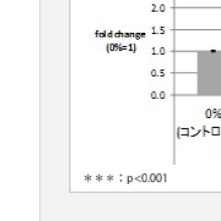
クレンジング
クローズア
コネクテッド・ビューティ
サプライチェーン
サプリ
スカルプ クレンジング 頻度
ストレス
スパ
ス
セラミド保湿
セルフケア
ディープクレンジング
デ
ナイトプロテイン
ナイト
バイオハッキング
バイオ