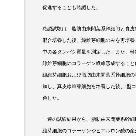
金木犀 スキンケア
金木犀
促進することも確認した。
香りケア
香りの重ね使い
確認試験は、脂肪由来間葉系幹細胞と真皮
髪 静電気 冬 対策
髪のバ
混合培養した後、線維芽細胞のみを再培養
中の各タンパク質量を測定した。また、幹
線維芽細胞のコラーゲン繊維形成すること
線維芽細胞および脂肪由来間葉系幹細胞の
加し、真皮線維芽細胞を培養した後、I型
色した。
一連の試験結果から、脂肪由来間葉系幹細
維芽細胞のコラーゲンやヒアルロン酸の産