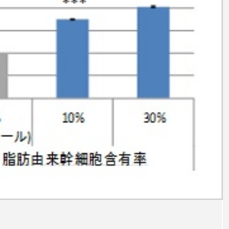
ップ
ケーススタディ
コグニティブヘルス
コスト
コミュニケーション
コルチゾール
サステナビリティ
サロンクレンジング
サロン戦略
サロン経営
スカルプケア
スキンケア
スキンケア 習慣
ス
マートウォッチ
スマートパッチ
スマートリング
セ
ソーシャルウェルネス
ソーシャルコマース
タン
ジタルデトックス
デトックス
ドライヤー 温度 髪 ダメー
ルーティン 金木犀
パーソナライズ
バーチャルメイク
ミメティクス
バイオミメティック
バクチオール