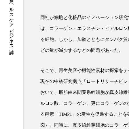
グローバルビューティ＆ヘルスケアビジネス誌
加工アプリ
加工フィルタ
同社が細胞と化粧品のイノベーション研究
外出控え
夜 スキンケア 
は、コラーゲン・エラスチン・ヒアルロン
技術経営
技術転用
る細胞。しかし、加齢とともにタンパク質
どの量が減少するなどの問題があった。
時間制限食
東洋医学
為替相場
熱中症対策
そこで、再生美容や機能性素材の探索をテ
画像解析
発酵
睡
現在の中核研究拠点「ロートリサーチビレ
おいて、脂肪由来間葉系幹細胞が真皮線維
素髪ケア やり方
紫外線
ルロン酸、コラーゲン、更にコラーゲンの
美容業界
美的感覚
る酵素「TIMP1」の産生を促進すること
肌荒れ防止
脳
自
図）。同時に、真皮線維芽細胞のコラーゲ