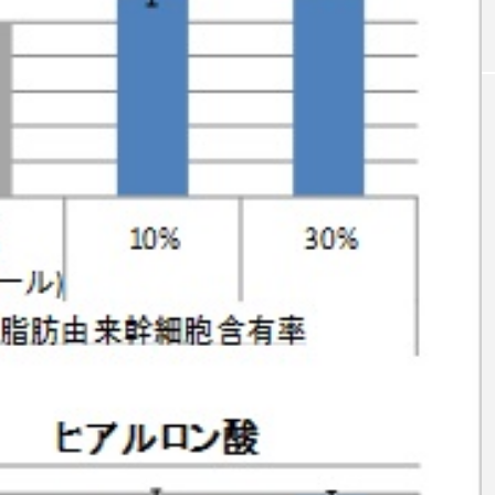
｜AI
GWI調査から読み解く2030年の都
青山メ
ら
市型スパ――身近なウェルネスの
玲 院
次世代モデル
見が切
療の新
2026.08.06
2026
FEATURED
注目の企画