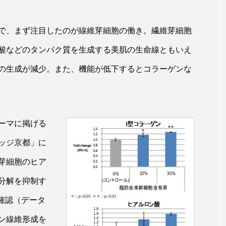
ー
加工顔
労働環境
国内市場
国際市場
で、まず注目したのが線維芽細胞の働き。繊維芽細胞
香り
孤独
巡らせるケア
巡りケア
差別化
酸などのタンパク質を生成する美肌の生命線ともいえ
抗酸化
抗酸化ケア
断食
新商品
日中関係
の生成が減少。また、機能が低下するとコラーゲンな
梅雨
棚卸資産
汗ケア
温活スキンケア
物流問題
特殊メイク
猛暑
生物模倣
用
ーマに掲げる
眠
睡眠 美容 金木犀
睡眠美容
秋
秋 冷え
ッジ京都」に
芽細胞のヒア
対策
美容
美容テック
美容と政治
美容ビジ
分解を抑制す
美肌習慣
美脚習慣
老化
肌ケア
肌トラブ
を確認（データ
律神経
花王
血行促進
過剰在庫
都市型美容
ン線維形成を