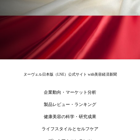
ペアトリートメント
ヘッドスパ
ヘルスケア
ヘルスビューティー
ポジショニング
ボディケア
ホルモン
マーケティング
マイクロスパ
マネジメント
むくみ対策
むくみ改善
ヌーヴェル日本版（LNE）公式サイト with美容経済新聞
メンズスキンケア
メンタルケア
メンタルヘルス
ライフスタイル
企業動向・マーケット分析
製品レビュー・ランキング
リカバリー
リカバリーウェア
リサーチ
健康美容の科学・研究成果
リナロール 効果
リラクゼーション
ライフスタイルとセルフケア
リラックス効果
レチナール
レチノール