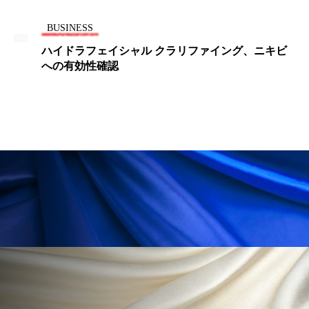
パーフェクト株式会社
バイオハッキング
BUSINESS
バイオミメティクス
バイオミメティック
ハイドラフェイシャル クラリファイング、ニキビ
への有効性確認
バクチオール
バリア機能
ハロウィ
ハロウィン後スキンケア
ハロウィン翌日 肌リセット
ヒアルロン酸
ビジネスモデル
ビタミンC誘導体
ファシア
ファスティング
フィトレチノール
プチ断食
ブルーオーシャン
フレグランス 冬
プロンプト
ヘアケア