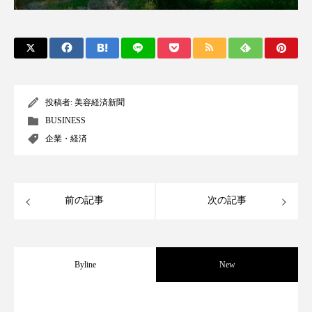
アンチエイジング
アンチソリチュード
インタビュー
インナービューティー 冷え
インナービューティーアワード2025受賞商品
投稿者:
美容経済新聞
ウェアラブルデバイス
ウェルネス
BUSINESS
企業・経済
ウェルビーイング
エイジングケア
エクソソーム
オーガニック
オゾン
前の記事
次の記事
カウンセラー
カウンセリング
カカイオイル
ガジェット
キーワード
Byline
New
クルエルティフリー
クレンジング
パーフェクト社の「AI美容」事例｜「死
2026.08.04