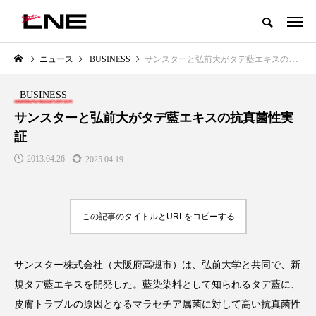
グローバルビューティ＆ヘルスケアビジネス誌
ニュース
BUSINESS
サンスターと弘前大がタデ藍エキスの抗真菌性実証
NEW POST
カテゴリー毎の最新記事
BUSINESS
LIFESTYLE
BUSINESS
サンスターと弘前大がタデ藍エキスの抗真菌性実
証
2013.04.26
2025.04.19
この記事のタイトルとURLをコピーする
SNSの「加工顔」と美容医療｜AI
GWI調査から読み解く2030年の
」
がもたらす可能性とこれから
都市型スパ――身近なウェルネ
サンスター株式会社（大阪府高槻市）は、弘前大学と共同で、新
の次世代モデル
2026.07.13
規タデ藍エキスを開発した。藍染染料として知られるタデ藍に、
2026.08.06
皮膚トラブルの原因となるマラセチア属菌に対して高い抗真菌性