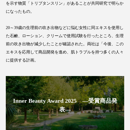
を示す物質「トリプタンスリン」があることが共同研究で明らか
になったもの。
20～39歳の生理前の吹き出物などに悩む女性に同エキスを使用し
FEATURED
注目の企画
た石鹸、ローション、クリームで使用試験を行ったところ、生理
前の吹き出物が減少したことが確認された。両社は「今後、この
エキスを応用して商品開発を進め、肌トラブルを持つ多くの人々
TAG LIST
に提供する計画。
タグ一覧
AI
B2B
BeautyTech
ChatGPT
Gemini
Instagram
SaaS
SNS
Inner Beauty Award 2025 ―受賞商品発
TikTok
アスタキサンチン
表―
アスレジャーコスメ
アレルギー
アロマ