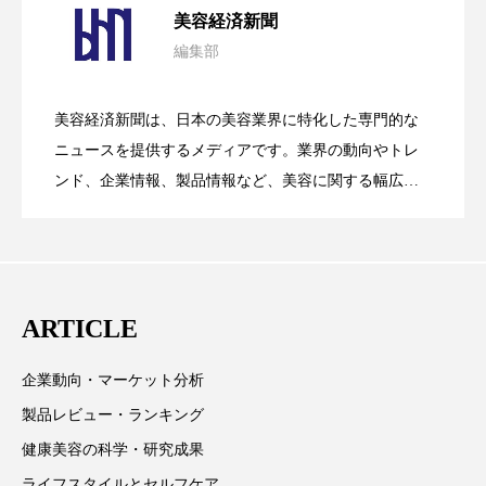
クローズアップ
ケーススタディ
美容経済新聞
編集部
コグニティブヘルス
コスト削減
花王、化粧品事業で棚卸資産38%削減
2026.07.28
の谷」克服と酷暑を商機に変えるB2B
コネクテッド・ビューティ
コミュニケーション
美容経済新聞は、日本の美容業界に特化した専門的な
【技術転用】ポーラの『顔画像解析AI』
2026.07.20
――AI需要予測で猛暑の欠品と過剰在庫
ニュースを提供するメディアです。業界の動向やトレ
SaaSモデル
コルチゾール
サステナビリティ
ンド、企業情報、製品情報など、美容に関する幅広い
サステナブル美容
サプライチェーン
テーマを取り上げています。 編集部では、美容業界の
が猛暑の建設現場に選ばれる理由
を防ぐDX戦略
取材や情報収集、分析を行い、業界内外の最新情報を
サプリ
サロンクレンジング
サロン戦略
主に美容業界関係者に向けて発信しています。私たち
は「キレイをふやす」を企業理念として信頼性の高い
サロン経営
サロン連略
シャネル
ARTICLE
情報提供を通じて美容業界の発展に貢献すべく努力し
ています。
スカルプ クレンジング 頻度
スカルプケア
企業動向・マーケット分析
製品レビュー・ランキング
スキンケア
スキンケア 習慣
健康美容の科学・研究成果
スキンケアルーティン
ストレス
スパ
ライフスタイルとセルフケア