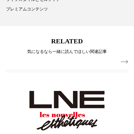
プレミアムコンテンツ
スマートウォッチ
スマートパッチ
スマートリング
セーフプレイス
セラミド
セラミド保湿
セルフケア
RELATED
気になるなら一緒に読んでほしい関連記事
ソーシャルウェルネス
ソーシャルコマース

タンパク質
ディープクレンジング
デジタルデトックス
デトックス
ドライヤー 温度 髪 ダメージ
ナイアシンアミド
ナイトプロテイン
ナイトルーティン 金木犀
パーソナライズ
バーチャルメイク