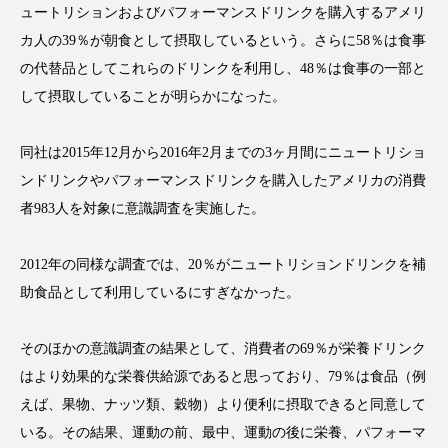
ュートリションおよびパフォーマンスドリンクを購入するアメリ
カ人の39％が朝食として摂取しているという。さらに58％は食事
の代替品としてこれらのドリンクを利用し、48％は食事の一部と
して摂取していることが明らかになった。
FEATURED
注目の企画
同社は2015年12月から2016年2月までの3ヶ月間にニュートリショ
ンドリンクやパフォーマンスドリンクを購入したアメリカの消費
TAG LIST
者983人を対象に意識調査を実施した。
タグ一覧
2012年の同様な調査では、20％がニュートリションドリンクを補
AI
B2B
BeautyTech
ChatGPT
助食品として利用しているにすぎなかった。
Gemini
Instagram
SaaS
SNS
そのほかの意識調査の結果として、消費者の69％が栄養ドリンク
TikTok
アスタキサンチン
はより効果的な栄養供給源であると思っており、79％は食品（例
えば、果物、ナッツ類、穀物）より便利に摂取できると同意して
アスレジャーコスメ
アレルギー
アロマ
いる。その結果、運動の前、最中、運動の後に栄養、パフォーマ