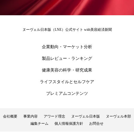
ローカル
ロンジェビティ
下半身美容
乾燥 対策 冬 スキンケア
乾燥対策
ヌーヴェル日本版（LNE）公式サイト with美容経済新聞
乾燥肌対策
他者との再接続
企業・経済
企業動向・マーケット分析
価格改定
保湿
保湿と香り
保湿成分
製品レビュー・ランキング
健康寿命
光老化
免疫 肌
健康美容の科学・研究成果
冬 UVケア
冬 美容 習慣
ライフスタイルとセルフケア
プレミアムコンテンツ
冬 髪 ツヤ 出す 方法
冬 髪 乾燥 改善 方法
冬スキンケア
冬の乾燥肌
冬の印象美
会社概要
事業内容
アワード理念
ヌーヴェル日本版
ヌーヴェル本部
編集チーム
個人情報保護方針
お問合せ
冬の準備
冬美容
冷え対策