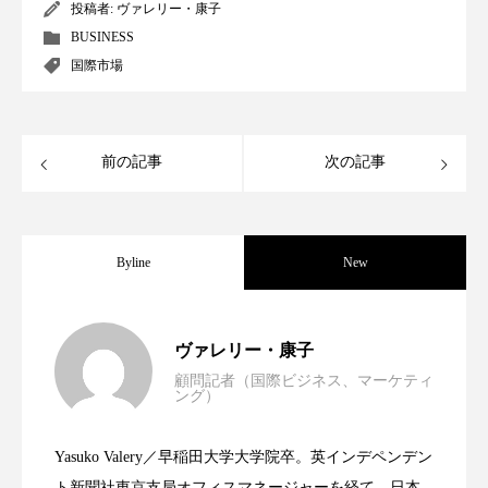
クローズアップ
ケーススタディ
投稿者:
ヴァレリー・康子
BUSINESS
コグニティブヘルス
コスト削減
国際市場
コネクテッド・ビューティ
コミュニケーション
コルチゾール
サステナビリティ
前の記事
次の記事
サステナブル美容
サプライチェーン
サプリ
サロンクレンジング
サロン戦略
Byline
New
サロン経営
サロン連略
シャネル
世界の化粧品市場2025年展望：P&G・
2025.06.11
ヴァレリー・康子
スカルプ クレンジング 頻度
スカルプケア
顧問記者（国際ビジネス、マーケティ
ング）
資生堂、「女性研究者サイエンスグラン
2023.06.30
LVMH・ロレアルの戦略と日本企業の課
スキンケア
スキンケア 習慣
Yasuko Valery／早稲田大学大学院卒。英インデペンデン
スキンケアルーティン
ストレス
スパ
米バイオテクノロジー企業アミリス、
2023.06.29
ト」の第16回受賞者決定
ト新聞社東京支局オフィスマネージャーを経て、日本
題