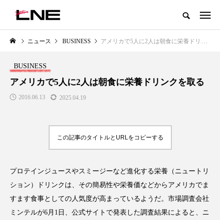
グローバルビューティ＆ヘルスケアビジネス誌
ニュース
BUSINESS
アメリカで5人に2人は朝食に栄養ドリンクを取る
NEW POST
カテゴリー毎の最新記事
BUSINESS
LIFESTYLE
BUSINESS
アメリカで5人に2人は朝食に栄養ドリンクを取る
2016.06.13
2025.04.19
この記事のタイトルとURLをコピーする
プロテインジュースやスミージーなど進化する栄養（ニュートリ
SNSの「加工顔」と美容医療｜AI
GWI調査から読み解く2030年の
」
がもたらす可能性とこれから
都市型スパ――身近なウェルネ
ション）ドリンクは、その簡易性や栄養価などからアメリカでま
の次世代モデル
2026.07.13
すます食事としての人気度が高まっているようだ。市場調査会社
2026.08.06
ミンテルが6月1日、公式サイトで発表した調査結果によると、ニ