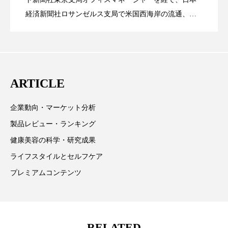
経済新聞社ロサンゼルス支局で米国西海岸の流通、産
スマートウォッチ
スマートパッチ
業分野を専門に記者経験を積む。本紙では主に、米国
CEO退任と世界的な人員削除を発表
スマートリング
セーフプレイス
セラミド
欧州の海外メーカー、ブランドの動向、海外市場の動
向、新規ビジネスモデルなどを担当。現在はロンドン
セラミド保湿
セルフケア
に在住
ARTICLE
ソーシャルウェルネス
ソーシャルコマース
企業動向・マーケット分析
タンパク質
ディープクレンジング
製品レビュー・ランキング
デジタルデトックス
デトックス
健康美容の科学・研究成果
ライフスタイルとセルフケア
ドライヤー 温度 髪 ダメージ
ナイアシンアミド
プレミアムコンテンツ
ナイトプロテイン
ナイトルーティン 金木犀
パーソナライズ
バーチャルメイク
RELATED