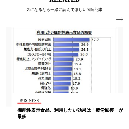
パーフェクト株式会社
バイオハッキング
気になるなら一緒に読んでほしい関連記事
バイオミメティクス
バイオミメティック

バクチオール
バリア機能
ハロウィ
ハロウィン後スキンケア
ハロウィン翌日 肌リセット
ヒアルロン酸
ビジネスモデル
ビタミンC誘導体
ファシア
ファスティング
フィトレチノール
BUSINESS
プチ断食
ブルーオーシャン
機能性表示食品、利用したい効果は「疲労回復」が
フレグランス 冬
プロンプト
ヘアケア
最多