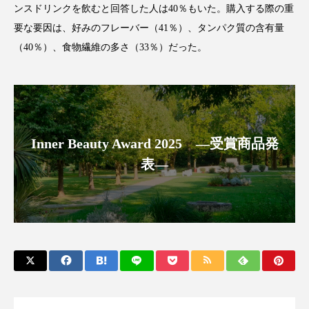
ンスドリンクを飲むと回答した人は40％もいた。購入する際の重
アンチエイジング
アンチソリチュード
要な要因は、好みのフレーバー（41％）、タンパク質の含有量
インタビュー
インナービューティー 冷え
（40％）、食物繊維の多さ（33％）だった。
インナービューティーアワード2025受賞商品
ウェアラブルデバイス
ウェルネス
Inner Beauty Award 2025 ―受賞商品発
ウェルビーイング
エイジングケア
表―
エクソソーム
オーガニック
オゾン
カウンセラー
カウンセリング
カカイオイル
ガジェット
キーワード
クルエルティフリー
クレンジング