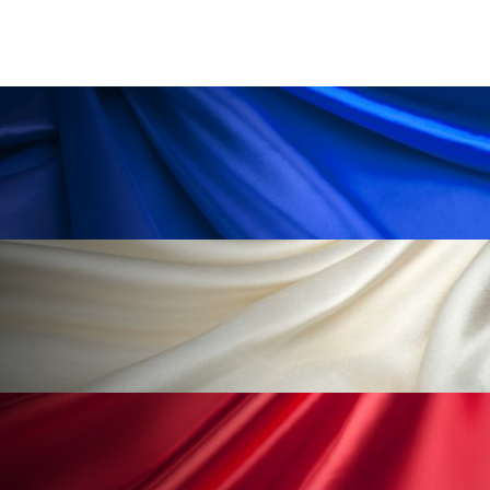
ペアトリートメント
ヘッドスパ
ヘルスケア
ヘルスビューティー
ポジショニング
ボディケア
ホルモン
マーケティング
マイクロスパ
マネジメント
むくみ対策
むくみ改善
メンズスキンケア
メンタルケア
メンタルヘルス
ライフスタイル
リカバリー
リカバリーウェア
リサーチ
リナロール 効果
リラクゼーション
リラックス効果
レチナール
レチノール