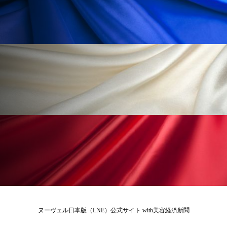
為替相場
熱中症対策
物流問題
特殊メイク
猛暑
生物模倣
用語辞典
男性美容
画像解析
発酵
睡眠
睡眠 美容 金木犀
睡眠美容
秋
秋 冷え
筋膜
精油
素髪ケア やり方
紫外線対策
美容
美容テック
美容と政治
美容ビジネス
美容医療
美容業界
美的感覚
美肌習慣
美脚習慣
老化
肌ケア
肌トラブル
ヌーヴェル日本版（LNE）公式サイト with美容経済新聞
肌バリア
肌荒れ防止
脳
自律神経