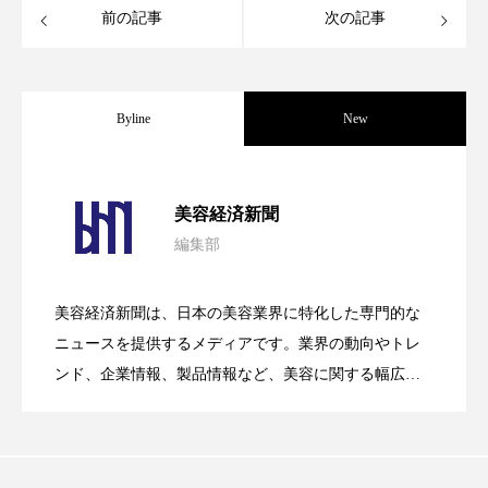
ペアトリートメント
ヘッドスパ
前の記事
次の記事
ヘルスケア
ヘルスビューティー
ポジショニング
ボディケア
ホルモン
Byline
New
マーケティング
マイクロスパ
パーフェクト社の「AI美容」事例｜「死
2026.08.04
マネジメント
むくみ対策
むくみ改善
美容経済新聞
編集部
メンズスキンケア
メンタルケア
花王、化粧品事業で棚卸資産38%削減
2026.07.28
の谷」克服と酷暑を商機に変えるB2B
美容経済新聞は、日本の美容業界に特化した専門的な
メンタルヘルス
ライフスタイル
【技術転用】ポーラの『顔画像解析AI』
2026.07.20
――AI需要予測で猛暑の欠品と過剰在庫
ニュースを提供するメディアです。業界の動向やトレ
SaaSモデル
リカバリー
リカバリーウェア
リサーチ
ンド、企業情報、製品情報など、美容に関する幅広い
テーマを取り上げています。 編集部では、美容業界の
が猛暑の建設現場に選ばれる理由
リナロール 効果
リラクゼーション
を防ぐDX戦略
取材や情報収集、分析を行い、業界内外の最新情報を
主に美容業界関係者に向けて発信しています。私たち
リラックス効果
レチナール
レチノール