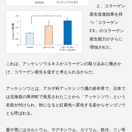
クローズアップ
ケーススタディ
と、コラーゲン
産生促進効果を持
コグニティブヘルス
コスト削減
つ「コラーゲン
コネクテッド・ビューティ
コミュニケーション
EX」のコラーゲン
産生能力がさらに
コルチゾール
サステナビリティ
増強された。
サステナブル美容
サプライチェーン
これは、アッケシソウエキスがコラーゲンの取り込みに働きか
サプリ
サロンクレンジング
サロン戦略
け、コラーゲン産生を促すと考えられるからだ。
サロン経営
サロン連略
シャネル
アッケシソウとは、アカザ科アッケシソウ属の多年草で、日本で
は北海道の厚岸町で発見されたことから「アッケシソウ」という
スカルプ クレンジング 頻度
スカルプケア
名前が付けられ、秋になると紅紫色へ変化する姿からサンゴソウ
とも呼ばれる。
スキンケア
スキンケア 習慣
スキンケアルーティン
ストレス
スパ
葉や茎にはカルシウム、マグネシウム、カリウム、鉄分、リン等