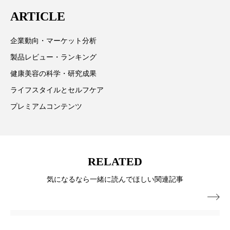
は「キレイをふやす」を企業理念として信頼性の高い
ARTICLE
ローカル
ロンジェビティ
下半身美容
情報提供を通じて美容業界の発展に貢献すべく努力し
ています。
企業動向・マーケット分析
乾燥 対策 冬 スキンケア
乾燥対策
製品レビュー・ランキング
乾燥肌対策
他者との再接続
企業・経済
健康美容の科学・研究成果
ライフスタイルとセルフケア
価格改定
保湿
保湿と香り
保湿成分
プレミアムコンテンツ
健康寿命
光老化
免疫 肌
冬 UVケア
冬 美容 習慣
RELATED
冬 髪 ツヤ 出す 方法
冬 髪 乾燥 改善 方法
気になるなら一緒に読んでほしい関連記事
冬スキンケア
冬の乾燥肌
冬の印象美

冬の準備
冬美容
冷え対策