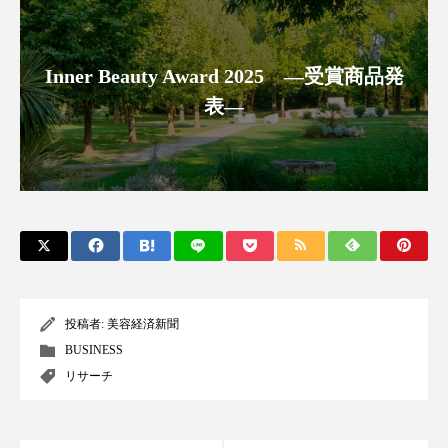
パーフェクト株式会社
バイオハッキング
バイオミメティクス
バイオミメティック
Inner Beauty Award 2025 ―受賞商品発
表―
バクチオール
バリア機能
ハロウィ
ハロウィン後スキンケア
ハロウィン翌日 肌リセット
ヒアルロン酸
ビジネスモデル
ビタミンC誘導体
ファシア
ファスティング
フィトレチノール
投稿者:
美容経済新聞
BUSINESS
プチ断食
ブルーオーシャン
リサーチ
フレグランス 冬
プロンプト
ヘアケア