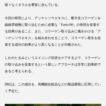
様々なミネラルを豊富に含んでいる。
スマートウォッチ
スマートパッチ
今回の研究により、アッケシソウエキスに、断片化コラーゲンを
スマートリング
セーフプレイス
セラミド
線維芽細胞に取り込むために必要な「Endo180」の発現を促進す
セラミド保湿
セルフケア
る効果があること、また、コラーゲン取り込みに働きかける「ア
ッケシソウエキス」を組み合わせることで、コラーゲン産生を促
ソーシャルウェルネス
ソーシャルコマース
進する成分の効果がより高くなることが示唆された。
タンパク質
ディープクレンジング
しわやたるみというエイジング症状をケアする上で、コラーゲン
の取り込みを促進するという新しいアプローチは非常に効果的で
デジタルデトックス
デトックス
あると考えられる。
ドライヤー 温度 髪 ダメージ
ナイアシンアミド
同社は、この成分を、高機能化粧品などの製品開発に応用してい
ナイトプロテイン
ナイトルーティン 金木犀
く予定だ。
パーソナライズ
バーチャルメイク