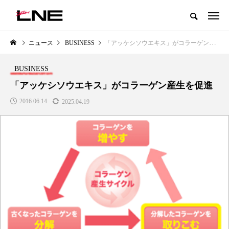
グローバルビューティ＆ヘルスケアビジネス誌
ニュース
BUSINESS
「アッケシソウエキス」がコラーゲン産生を促進
NEW POST
カテゴリー毎の最新記事
BUSINESS
LIFESTYLE
BUSINESS
「アッケシソウエキス」がコラーゲン産生を促進
2016.06.14
2025.04.19
SNSの「加工顔」と美容医療｜AI
GWI調査から読み解く2030年の
」
がもたらす可能性とこれから
都市型スパ――身近なウェルネ
の次世代モデル
2026.07.13
2026.08.06