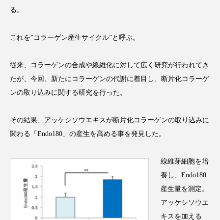
アンチエイジング
アンチソリチュード
る。
インタビュー
インナービューティー 冷え
これを”コラーゲン産生サイクル”と呼ぶ。
インナービューティーアワード2025受賞商品
従来、コラーゲンの合成や線維化に対して広く研究が行われてき
たが、今回、新たにコラーゲンの代謝に着目し、断片化コラーゲ
ウェアラブルデバイス
ウェルネス
ンの取り込みに関する研究を行った。
ウェルビーイング
エイジングケア
その結果、アッケシソウエキスが断片化コラーゲンの取り込みに
エクソソーム
オーガニック
オゾン
関わる「Endo180」の産生を高める事を発見した。
カウンセラー
カウンセリング
線維芽細胞を培
カカイオイル
ガジェット
キーワード
養し、Endo180
産生量を測定。
クルエルティフリー
クレンジング
アッケシソウエ
キスを加える