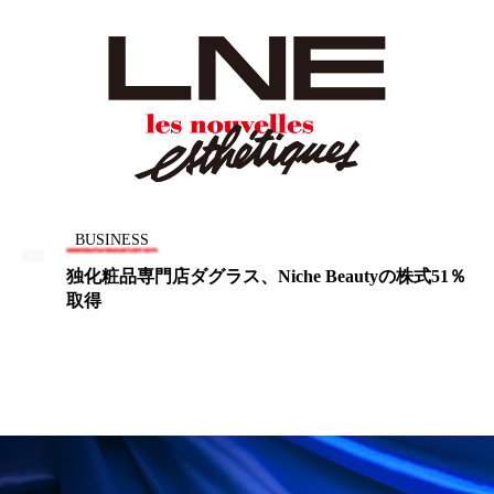
冷え性改善
加工アプリ
加工フィルター
加工顔
労働環境
国内市場
国際市場
地政学リスク
外出控え
夜 スキンケア 香り
孤独
巡らせるケア
巡りケア
差別化
廃棄ロス
成分
技術経営
技術転用
INESS
BUSIN
粧品専門店ダグラス、Niche Beautyの株式51％
花王、
抗酸化
抗酸化ケア
断食
新商品
年連続
日中関係
日焼け止め
時間制限食
東洋医学
梅雨
棚卸資産
汗ケア
温活スキンケア
温活女子
温活習慣