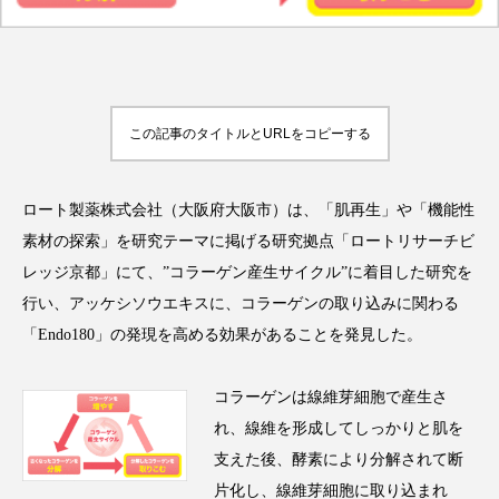
FEATURED
注目の企画
この記事のタイトルとURLをコピーする
ロート製薬株式会社（大阪府大阪市）は、「肌再生」や「機能性
TAG LIST
タグ一覧
素材の探索」を研究テーマに掲げる研究拠点「ロートリサーチビ
レッジ京都」にて、”コラーゲン産生サイクル”に着目した研究を
行い、アッケシソウエキスに、コラーゲンの取り込みに関わる
AI
B2B
BeautyTech
ChatGPT
「Endo180」の発現を高める効果があることを発見した。
Gemini
Instagram
SaaS
SNS
コラーゲンは線維芽細胞で産生さ
TikTok
アスタキサンチン
れ、線維を形成してしっかりと肌を
支えた後、酵素により分解されて断
アスレジャーコスメ
アレルギー
アロマ
片化し、線維芽細胞に取り込まれ