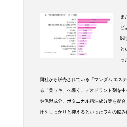
クレンジング
クローズア
ま
コネクテッド・ビューティ
ど
サプライチェーン
サプリ
関
スカルプ クレンジング 頻度
と
っ
ストレス
スパ
ス
セラミド保湿
セルフケア
同社から販売されている「マンダム エス
ディープクレンジング
デ
る「美ワキ」へ導く、デオドラント剤を中
ナイトプロテイン
ナイト
や保湿成分、ボタニカル精油成分等を配合
汗をしっかりと抑えるといったワキの悩み
バイオハッキング
バイオ