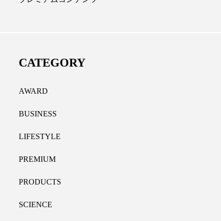
ノール代替成分とは？バクチ
女性の9割超が「なが
やレチナールなど4成分の効
践、「時間を有効に使
活用法
9％
CATEGORY
.07.30
2021.11.09
AWARD
BUSINESS
LIFESTYLE
PREMIUM
PRODUCTS
SCIENCE