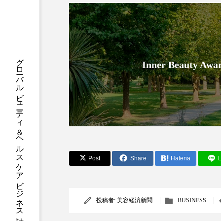
ハロウィン後スキンケア
ファシア
ファスティング
プロンプト
ヘアケア
グローバルビューティ＆ヘルスケアビジネス誌
Inner Beauty
ポジショニング
ボディケ
むくみ対策
むくみ改善
リカバリー
リカバリーウ
レチナール
レチノール
Post
Share
Hatena
L
乾燥対策
乾燥肌対策
健康寿命
光老化
投稿者:
美容経済新聞
BUSINESS
冬スキンケア
冬の乾燥肌