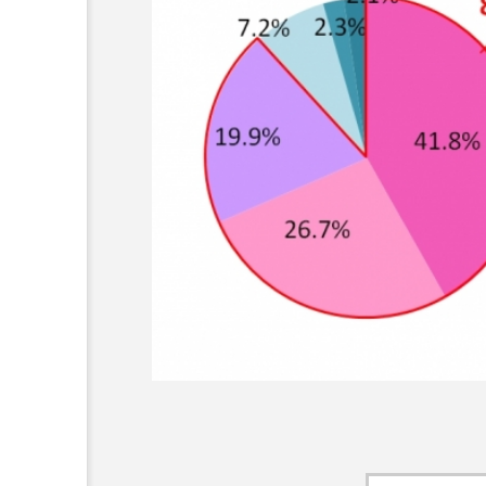
加工顔」と美容医療｜AI
GWI調査から読み解く203
す可能性とこれから
市型スパ――身近なウェル
次世代モデル
3
2026.08.06