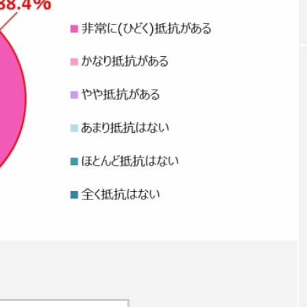
0年の都
青山メディカルクリニック｜本郷
レチ
ネスの
玲 院長：内科と循環器専門医の知
オール
見が切り拓く、再生医療と統合医
果と
療の新たな価値
2026
2026.04.28
FEATURED
注目の企画