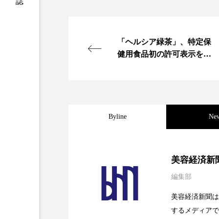
加工アプリ
加工フィルタ
外出控え
夜 スキンケア 
「ヘルシア緑茶」、特定保
健用食品初の許可表示を取
技術経営
技術転用
得し刷新
時間制限食
東洋医学
為替相場
熱中症対策
Byline
Ne
画像解析
発酵
睡
2026.08.04
パーフェクト社の「AI
素髪ケア やり方
紫外線
美容経済新
編集部
美容業界
美的感覚
2026.07.28
花王、化粧品事業で棚卸
SaaSモデル
美容経済新聞は
肌荒れ防止
脳
自
するメディアで
2026.07.20
【技術転用】ポーラの『
を防ぐDX戦略