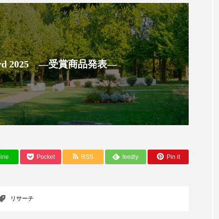
ハロウィン翌日 肌リセット
ヒアルロン酸
ビジネスモデ
フィトレチノール
プチ断食
ブルーオーシャン
ペアトリートメント
ヘッドスパ
ヘルスケア
ヘ
 Award 2025 ―受賞商品発表―
ア
ホルモン
マーケティング
マイクロスパ
メンズスキンケア
メンタルケア
メンタルヘルス
ェア
リサーチ
リナロール 効果
リラクゼーション
ローカル
ロンジェビティ
下半身美容
乾燥 
ine
Pocket
RSS
feedly
Pin it
他者との再接続
企業・経済
価格改定
保湿
免疫 肌
冬 UVケア
冬 美容 習慣
冬 髪 ツヤ 出す 
リサーチ
冬の印象美
冬の準備
冬美容
冷え対策