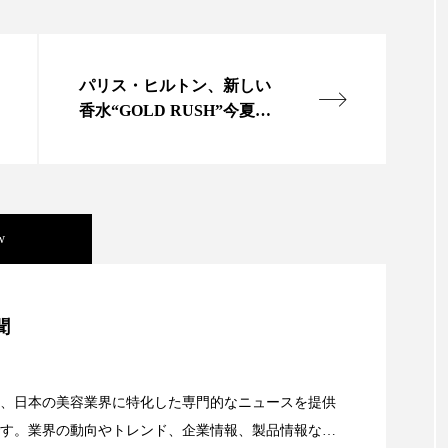
ー
加工顔
労働環境
国内市場
国際市場
香り
孤独
巡らせるケア
巡りケア
差別化
パリス・ヒルトン、新しい
香水“GOLD RUSH”今夏リ
抗酸化
抗酸化ケア
断食
新商品
日中関係
リース
梅雨
棚卸資産
汗ケア
温活スキンケア
物流問題
特殊メイク
猛暑
生物模倣
用
w
眠
睡眠 美容 金木犀
睡眠美容
秋
秋 冷え
美容」事例｜「死の谷」克服と酷暑を商機に変えるB2B
対策
美容
美容テック
美容と政治
美容ビジ
聞
美肌習慣
美脚習慣
老化
肌ケア
肌トラブ
資産38%削減――AI需要予測で猛暑の欠品と過剰在庫
、日本の美容業界に特化した専門的なニュースを提供
律神経
花王
血行促進
過剰在庫
都市型美容
す。業界の動向やトレンド、企業情報、製品情報な
顔画像解析AI』が猛暑の建設現場に選ばれる理由