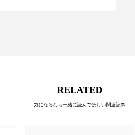
る幅広いテーマを取り上げています。 編集部では、美
 香り 効果
需要予測
頭皮 保湿 ミスト おすすめ
情報収集、分析を行い、業界内外の最新情報を主に美
香料
香水 レイヤリング
香水の持続
高市
向けて発信しています。私たちは「キレイをふやす」
て信頼性の高い情報提供を通じて美容業界の発展に貢
リア機能 とは
ています。
RELATED
気になるなら一緒に読んでほしい関連記事