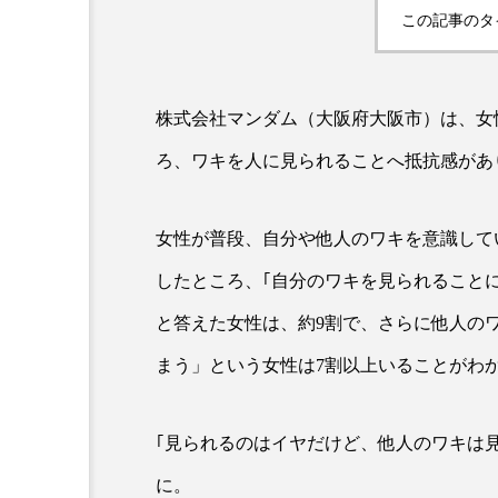
この記事のタ
株式会社マンダム（大阪府大阪市）は、女
ろ、ワキを人に見られることへ抵抗感があ
女性が普段、自分や他人のワキを意識して
AI
B2B
BeautyTech
したところ、｢自分のワキを見られることに
アスタキサンチン
アスレ
と答えた女性は、約9割で、さらに他人の
インタビュー
インナービ
まう」という女性は7割以上いることがわ
ウェルネス
ウェルビーイ
｢見られるのはイヤだけど、他人のワキは
カウンセラー
カウンセリ
に。