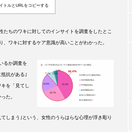
イトルとURLをコピーする
TAG LIST
性たちのワキに対してのインサイトを調査をしたとこ
タグ一覧
り、ワキに対するケア意識が高いことがわかった。
いるか調査を
ChatGPT
Gemini
Instagram
SaaS
SN
抵抗がある｣
ジャーコスメ
アレルギー
アロマ
アンチエイジン
ワキを「見てし
ューティー 冷え
インナービューティーアワード2025受賞商品
かった。
ング
エイジングケア
エクソソーム
オーガニック
見てしまう｣という、女性のうらはらな心理が浮き彫り
ング
カカイオイル
ガジェット
キーワード