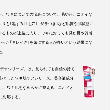
ップ
ケーススタディ
コグニティブヘルス
コスト
た、ワキについての悩みについて、毛や汗、ニオイな
コミュニケーション
コルチゾール
サステナビリティ
よりも｢黒ずみ｣｢毛穴｣ ｢ザラつき｣など肌質や肌状態に
サロンクレンジング
サロン戦略
サロン経営
するものが上位に入り、ワキに対しても見た目や質感
スカルプケア
スキンケア
スキンケア 習慣
ス
いった｢キレイさ｣を気にする人が多いという結果にな
た。
マートウォッチ
スマートパッチ
スマートリング
セ
ソーシャルウェルネス
ソーシャルコマース
タン
テデオシリーズ」は、見られても自信の持て
ジタルデトックス
デトックス
ドライヤー 温度 髪 ダメー
心としたワキ肌ケアシリーズ。美容液成分
ルーティン 金木犀
パーソナライズ
バーチャルメイク
し、ワキ肌をなめらかに整える、ニオイと
に対応する。
ミメティクス
バイオミメティック
バクチオール