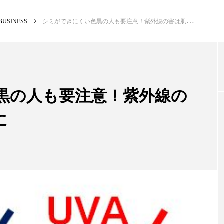
BUSINESS
シミができにくい色黒の人も要注意！紫外線の害は肌の老化の原因に
NEW POST
カテゴリー毎の最新記事
黒の人も要注意！紫外線の
に
BUSINESS
PR