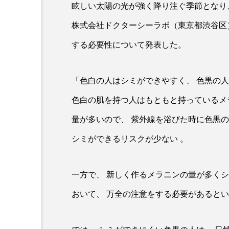
眩しい太陽の光が強く降り注ぐ季節となり
クレンジング
クローズア
株式会社ドクターシーラボ（東京都渋谷区
コネクテッド・ビューティ
する必要性について発表した。
サプライチェーン
サプリ
「色白の人はシミができやすく、 色黒の
スカルプ クレンジング 頻度
色白の肌を持つ人はもともと持っているメ
ストレス
スパ
ス
量が多いので、 紫外線を浴びた時に色黒
セラミド保湿
セルフケア
シミができるリスクが少ない 。
ディープクレンジング
デ
一方で、 新しく作るメラニンの量が多く
ナイトプロテイン
ナイト
おいて、 万全の注意をする必要があると
バイオハッキング
バイオ