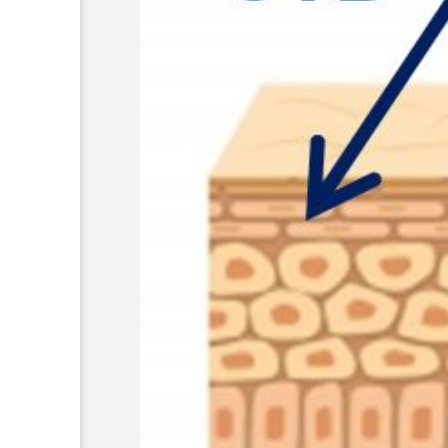
超が「ながら美容」を実
SNSの「加工顔」と美容医療
を有効に使いたい」が9
がもたらす可能性とこれか
2026.07.13
9