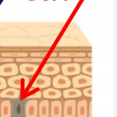
｜AI
GWI調査から読み解く2030年の都
青山メ
ら
市型スパ――身近なウェルネスの
玲 院
次世代モデル
見が切
療の新
2026.08.06
2026
FEATURED
注目の企画