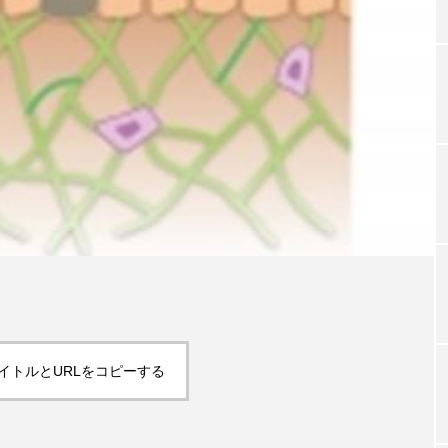
TAG LIST
タグ一覧
ChatGPT
Gemini
Instagram
SaaS
SN
ジャーコスメ
アレルギー
アロマ
アンチエイジン
ューティー 冷え
インナービューティーアワード2025受賞商品
ング
エイジングケア
エクソソーム
オーガニック
イトルとURLをコピーする
ング
カカイオイル
ガジェット
キーワード