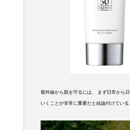
金木犀 スキンケア
金木犀
香りケア
香りの重ね使い
髪 静電気 冬 対策
髪のバ
紫外線から肌を守るには、 まず日常から日
いくことが非常に重要だと結論付けている