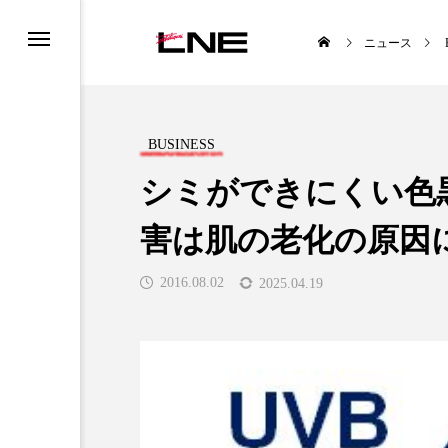
ニュース
BUSINESS
シミができにくい色
害は肌の老化の原因
UCTS
LIFESTYLE
2016.08.02
2025.04.19
