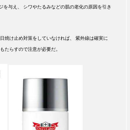
メージを与え、 シワやたるみなどの肌の老化の原因を引き
ー
加工顔
労働環境
国内市場
国際市場
香り
孤独
巡らせるケア
巡りケア
差別化
抗酸化
抗酸化ケア
断食
新商品
日中関係
 日焼け止め対策をしていなければ、 紫外線は確実に
をもたらすので注意が必要だ。
梅雨
棚卸資産
汗ケア
温活スキンケア
物流問題
特殊メイク
猛暑
生物模倣
用
眠
睡眠 美容 金木犀
睡眠美容
秋
秋 冷え
対策
美容
美容テック
美容と政治
美容ビジ
美肌習慣
美脚習慣
老化
肌ケア
肌トラブ
律神経
花王
血行促進
過剰在庫
都市型美容