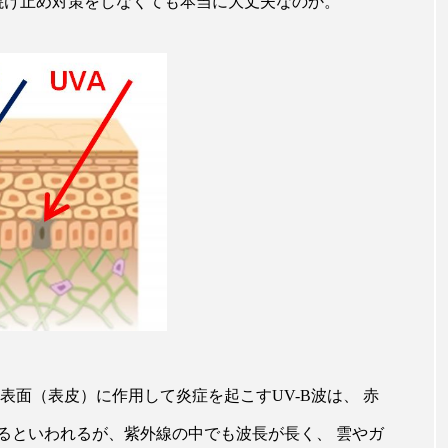
日焼け止め対策をしなくても本当に大丈夫なのか。
ハロウィン翌日 肌リセット
ヒアルロン酸
ビジネスモデ
フィトレチノール
プチ断食
ブルーオーシャン
ペアトリートメント
ヘッドスパ
ヘルスケア
ヘ
ア
ホルモン
マーケティング
マイクロスパ
メンズスキンケア
メンタルケア
メンタルヘルス
ェア
リサーチ
リナロール 効果
リラクゼーション
ローカル
ロンジェビティ
下半身美容
乾燥 
他者との再接続
企業・経済
価格改定
保湿
免疫 肌
冬 UVケア
冬 美容 習慣
冬 髪 ツヤ 出す 
表面（表皮）に作用して炎症を起こすUV-B波は、 赤
るといわれるが、紫外線の中でも波長が長く、 雲やガ
冬の印象美
冬の準備
冬美容
冷え対策