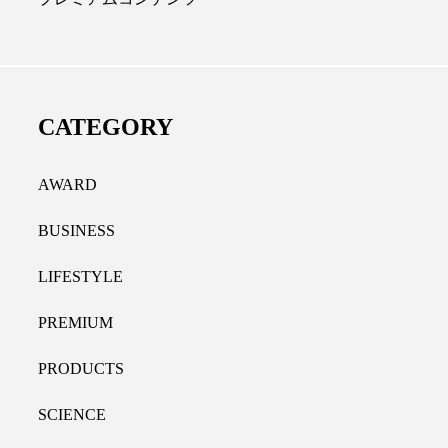
ディカルクリニック｜本郷
レチノール代替成分と
長：内科と循環器専門医の知
オールやレチナールなど
り拓く、再生医療と統合医
果と活用法
CATEGORY
たな価値
2026.07.30
.04.28
AWARD
BUSINESS
LIFESTYLE
PREMIUM
PRODUCTS
SCIENCE