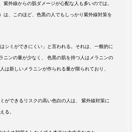
、紫外線からの肌ダメージが心配な人も多いのでは。
ップ
ケーススタディ
コグニティブヘルス
コスト
）は、このほど、色黒の人でもしっかり紫外線対策を
コミュニケーション
コルチゾール
サステナビリティ
サロンクレンジング
サロン戦略
サロン経営
人はシミができにくい」と言われる。それは、一般的に
スカルプケア
スキンケア
スキンケア 習慣
ス
ラニンの量が少なく、 色黒の肌を持つ人はメラニンの
マートウォッチ
スマートパッチ
スマートリング
セ
の人は新しいメラニンが作られる量が限られており、
ソーシャルウェルネス
ソーシャルコマース
タン
ジタルデトックス
デトックス
ドライヤー 温度 髪 ダメー
シミができるリスクの高い色白の人は、 紫外線対策に
ルーティン 金木犀
パーソナライズ
バーチャルメイク
いえる。
ミメティクス
バイオミメティック
バクチオール