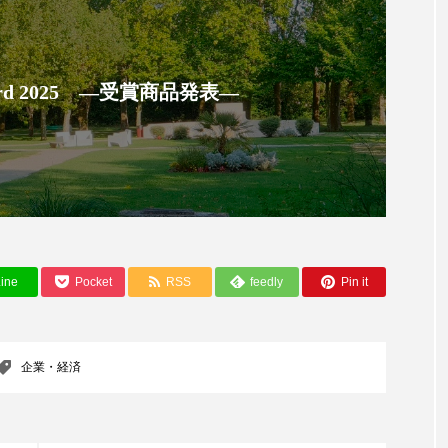
 Award 2025 ―受賞商品発表―
ine
Pocket
RSS
feedly
Pin it
企業・経済