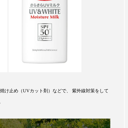
 香り 効果
需要予測
頭皮 保湿 ミスト おすすめ
香料
香水 レイヤリング
香水の持続
高市
リア機能 とは
焼け止め（UVカット剤）などで、 紫外線対策をして
。