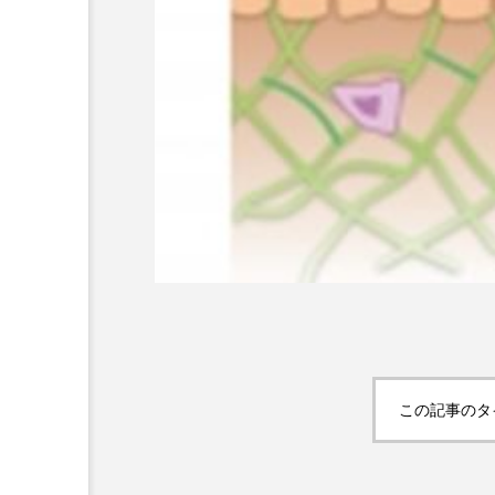
AI
B2B
BeautyTech
アスタキサンチン
アスレ
インタビュー
インナービ
ウェルネス
ウェルビーイ
この記事のタ
カウンセラー
カウンセリ