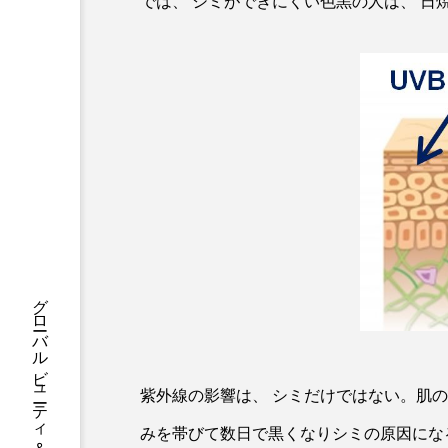
では、 シミができにくい色黒の人は、 
ハロウィン後スキンケア
ファシア
ファスティング
プロンプト
ヘアケア
ポジショニング
ボディケ
むくみ対策
むくみ改善
リカバリー
リカバリーウ
レチナール
レチノール
乾燥対策
乾燥肌対策
健康寿命
光老化
紫外線の影響は、 シミだけではない。肌の
みを帯びて数日で黒くなりシミの原因にな
冬スキンケア
冬の乾燥肌