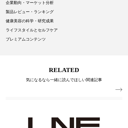
企業動向・マーケット分析
パーフェクト株式会社
バイオハッキング
製品レビュー・ランキング
バイオミメティクス
バイオミメティック
健康美容の科学・研究成果
ライフスタイルとセルフケア
バクチオール
バリア機能
ハロウィ
プレミアムコンテンツ
ハロウィン後スキンケア
ハロウィン翌日 肌リセット
ヒアルロン酸
RELATED
ビジネスモデル
ビタミンC誘導体
ファシア
気になるなら一緒に読んでほしい関連記事
ファスティング
フィトレチノール

プチ断食
ブルーオーシャン
フレグランス 冬
プロンプト
ヘアケア