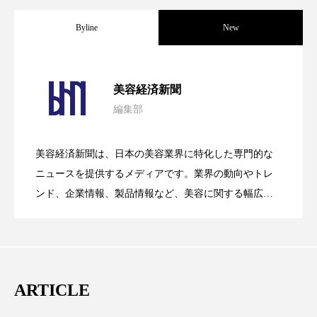
スマートウォッチ
スマートパッチ
Byline
New
スマートリング
セーフプレイス
セラミド
パーフェクト社の「AI美容」事例｜「死
2026.08.04
美容経済新聞
セラミド保湿
セルフケア
編集部
花王、化粧品事業で棚卸資産38%削減
2026.07.28
の谷」克服と酷暑を商機に変えるB2B
ソーシャルウェルネス
ソーシャルコマース
美容経済新聞は、日本の美容業界に特化した専門的な
タンパク質
ディープクレンジング
【技術転用】ポーラの『顔画像解析AI』
2026.07.20
――AI需要予測で猛暑の欠品と過剰在庫
ニュースを提供するメディアです。業界の動向やトレ
SaaSモデル
ンド、企業情報、製品情報など、美容に関する幅広い
デジタルデトックス
デトックス
テーマを取り上げています。 編集部では、美容業界の
が猛暑の建設現場に選ばれる理由
を防ぐDX戦略
ドライヤー 温度 髪 ダメージ
ナイアシンアミド
取材や情報収集、分析を行い、業界内外の最新情報を
主に美容業界関係者に向けて発信しています。私たち
ナイトプロテイン
ナイトルーティン 金木犀
は「キレイをふやす」を企業理念として信頼性の高い
ARTICLE
情報提供を通じて美容業界の発展に貢献すべく努力し
パーソナライズ
バーチャルメイク
ています。