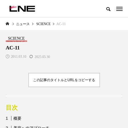
グローバルビューティ＆ヘルスケアビジネス誌
ニュース
SCIENCE
AC-11
NEW POST
カテゴリー毎の最新記事
SCIENCE
BUSINESS
PREMIUM
AC-11
2011.03.10
2025.05.30
この記事のタイトルとURLをコピーする
I
GWI調査から読み解く2030年の
青山メディカルクリニック｜本
都市型スパ――身近なウェルネス
玲 院長：内科と循環器専門医の
目次
の次世代モデル
知見が切り拓く、再生医療と統
医療の新たな価値
2026.08.06
概要
2026.04.28