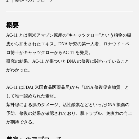
美容へのアプローチ
概要
FEATURED
注目の企画
AC-11 とは南米アマゾン原産の“キャッツクロー”という植物の樹
皮から抽出されたエキス。DNA 研究の第一人者、ロナウド・ペ
ロ博士がキャッツクローからAC-11 を発見。
研究の結果、AC-11 が傷ついたDNA の修復に関わっていること
TAG LIST
タグ一覧
がわかった。
AI
B2B
BeautyTech
ChatGPT
AC-11 はFDA( 米国食品医薬品局)から「DNA 修復促進物質」と
して唯一認められた素材。
Gemini
Instagram
SaaS
SNS
紫外線による肌のダメージ、活性酸素などといったDNA 損傷の
予防、修復の効果が確認されており、肌トラブル、免疫力の向上
TikTok
アスタキサンチン
が期待できる。
アスレジャーコスメ
アレルギー
アロマ