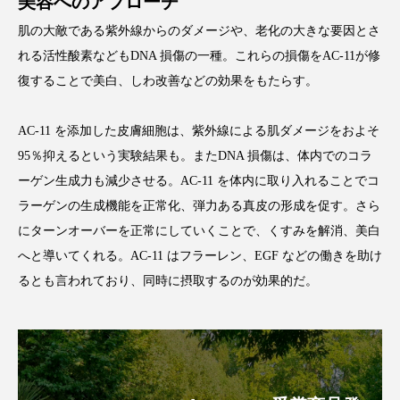
美容へのアプローチ
アンチエイジング
アンチソリチュード
肌の大敵である紫外線からのダメージや、老化の大きな要因とさ
れる活性酸素などもDNA 損傷の一種。これらの損傷をAC-11が修
インタビュー
インナービューティー 冷え
復することで美白、しわ改善などの効果をもたらす。
インナービューティーアワード2025受賞商品
AC-11 を添加した皮膚細胞は、紫外線による肌ダメージをおよそ
ウェアラブルデバイス
ウェルネス
95％抑えるという実験結果も。またDNA 損傷は、体内でのコラ
ーゲン生成力も減少させる。AC-11 を体内に取り入れることでコ
ウェルビーイング
エイジングケア
ラーゲンの生成機能を正常化、弾力ある真皮の形成を促す。さら
エクソソーム
オーガニック
オゾン
にターンオーバーを正常にしていくことで、くすみを解消、美白
へと導いてくれる。AC-11 はフラーレン、EGF などの働きを助け
カウンセラー
カウンセリング
るとも言われており、同時に摂取するのが効果的だ。
カカイオイル
ガジェット
キーワード
クルエルティフリー
クレンジング