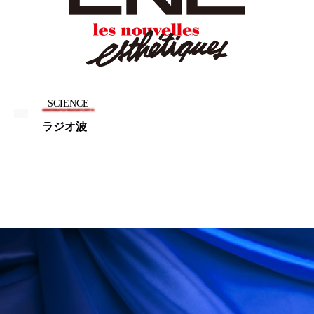
ペアトリートメント
ヘッドスパ
ヘルスケア
ヘルスビューティー
ポジショニング
ボディケア
ホルモン
マーケティング
マイクロスパ
SCIENCE
ラジオ波
マネジメント
むくみ対策
むくみ改善
メンズスキンケア
メンタルケア
メンタルヘルス
ライフスタイル
リカバリー
リカバリーウェア
リサーチ
リナロール 効果
リラクゼーション
リラックス効果
レチナール
レチノール