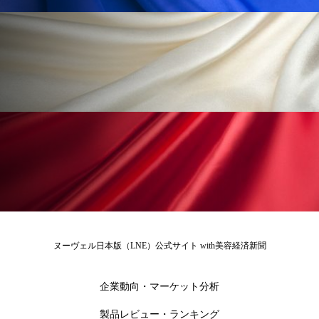
ローカル
ロンジェビティ
下半身美容
乾燥 対策 冬 スキンケア
乾燥対策
乾燥肌対策
他者との再接続
企業・経済
価格改定
保湿
保湿と香り
保湿成分
健康寿命
光老化
免疫 肌
冬 UVケア
冬 美容 習慣
冬 髪 ツヤ 出す 方法
冬 髪 乾燥 改善 方法
ヌーヴェル日本版（LNE）公式サイト with美容経済新聞
冬スキンケア
冬の乾燥肌
冬の印象美
企業動向・マーケット分析
冬の準備
冬美容
冷え対策
製品レビュー・ランキング