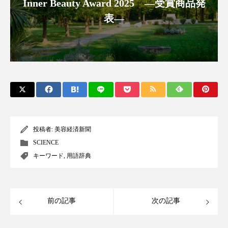
クローズアップ
ケーススタディ
Inner Beauty Award 2025 ―受賞商品発
表―
コグニティブヘルス
コスト削減
コネクテッド・ビューティ
コミュニケーション
コルチゾール
サステナビリティ
サステナブル美容
サプライチェーン
サプリ
サロンクレンジング
サロン戦略
投稿者:
美容経済新聞
SCIENCE
サロン経営
サロン連略
シャネル
キーワード
,
用語辞典
スカルプ クレンジング 頻度
スカルプケア
スキンケア
スキンケア 習慣
前の記事
次の記事
スキンケアルーティン
ストレス
スパ