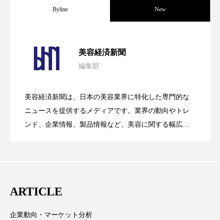
パーフェクト株式会社
バイオハッキング
Byline
New
バイオミメティクス
バイオミメティック
パーフェクト社の「AI美容」事例｜「死
2026.08.04
美容経済新聞
バクチオール
バリア機能
ハロウィ
編集部
花王、化粧品事業で棚卸資産38%削減
2026.07.28
の谷」克服と酷暑を商機に変えるB2B
ハロウィン後スキンケア
美容経済新聞は、日本の美容業界に特化した専門的な
ハロウィン翌日 肌リセット
ヒアルロン酸
【技術転用】ポーラの『顔画像解析AI』
2026.07.20
――AI需要予測で猛暑の欠品と過剰在庫
ニュースを提供するメディアです。業界の動向やトレ
SaaSモデル
ンド、企業情報、製品情報など、美容に関する幅広い
ビジネスモデル
ビタミンC誘導体
ファシア
テーマを取り上げています。 編集部では、美容業界の
が猛暑の建設現場に選ばれる理由
を防ぐDX戦略
ファスティング
フィトレチノール
取材や情報収集、分析を行い、業界内外の最新情報を
主に美容業界関係者に向けて発信しています。私たち
プチ断食
ブルーオーシャン
は「キレイをふやす」を企業理念として信頼性の高い
ARTICLE
情報提供を通じて美容業界の発展に貢献すべく努力し
フレグランス 冬
プロンプト
ヘアケア
ています。
企業動向・マーケット分析