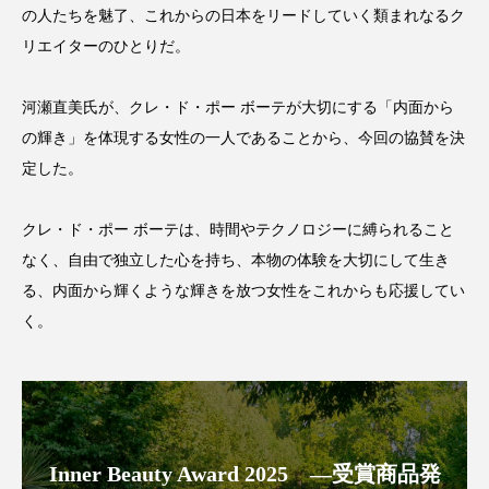
クローズアップ
ケーススタディ
の人たちを魅了、これからの日本をリードしていく類まれなるク
リエイターのひとりだ。
コグニティブヘルス
コスト削減
コネクテッド・ビューティ
コミュニケーション
河瀬直美氏が、クレ・ド・ポー ボーテが大切にする「内面から
の輝き」を体現する女性の一人であることから、今回の協賛を決
コルチゾール
サステナビリティ
定した。
サステナブル美容
サプライチェーン
クレ・ド・ポー ボーテは、時間やテクノロジーに縛られること
なく、自由で独立した心を持ち、本物の体験を大切にして生き
サプリ
サロンクレンジング
サロン戦略
る、内面から輝くような輝きを放つ女性をこれからも応援してい
サロン経営
サロン連略
シャネル
く。
スカルプ クレンジング 頻度
スカルプケア
スキンケア
スキンケア 習慣
Inner Beauty Award 2025 ―受賞商品発
スキンケアルーティン
ストレス
スパ