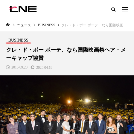
グローバルビューティ＆ヘルスケアビジネス誌
ニュース
BUSINESS
クレ・ド・ポー ボーテ、なら国際映画祭ヘア・メーキャップ協賛
NEW POST
カテゴリー毎の最新記事
BUSINESS
LIFESTYLE
BUSINESS
クレ・ド・ポー ボーテ、なら国際映画祭ヘア・メ
ーキャップ協賛
2016.09.20
2025.04.19
SNSの「加工顔」と美容医療｜AI
GWI調査から読み解く2030年の
」
がもたらす可能性とこれから
都市型スパ――身近なウェルネ
の次世代モデル
2026.07.13
2026.08.06