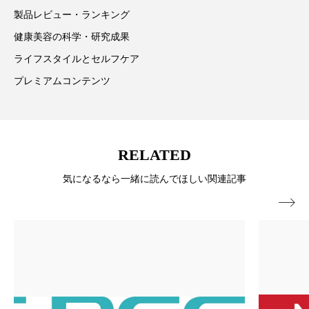
ペアトリートメント
ヘッドスパ
製品レビュー・ランキング
ヘルスケア
ヘルスビューティー
健康美容の科学・研究成果
ライフスタイルとセルフケア
ポジショニング
ボディケア
ホルモン
プレミアムコンテンツ
マーケティング
マイクロスパ
マネジメント
むくみ対策
むくみ改善
RELATED
メンズスキンケア
メンタルケア
気になるなら一緒に読んでほしい関連記事
メンタルヘルス
ライフスタイル

リカバリー
リカバリーウェア
リサーチ
リナロール 効果
リラクゼーション
リラックス効果
レチナール
レチノール