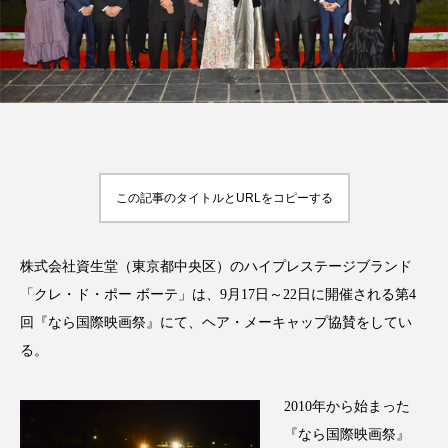
FEATURED
注目の企画
この記事のタイトルとURLをコピーする
TAG LIST
タグ一覧
株式会社資生堂（東京都中央区）のハイプレステージブランド
AI
B2B
BeautyTech
ChatGPT
「クレ・ド・ポー ボーテ」は、9月17日～22日に開催される第4
Gemini
Instagram
SaaS
SNS
回『なら国際映画祭』にて、ヘア・メーキャップ協賛をしてい
る。
TikTok
アスタキサンチン
2010年から始まった
アスレジャーコスメ
アレルギー
アロマ
『なら国際映画祭』