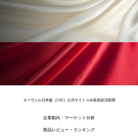
冷え性改善
加工アプリ
加工フィルター
加工顔
労働環境
国内市場
国際市場
地政学リスク
外出控え
夜 スキンケア 香り
孤独
巡らせるケア
巡りケア
差別化
廃棄ロス
成分
技術経営
技術転用
抗酸化
抗酸化ケア
断食
新商品
日中関係
日焼け止め
時間制限食
ヌーヴェル日本版（LNE）公式サイト with美容経済新聞
東洋医学
梅雨
棚卸資産
汗ケア
企業動向・マーケット分析
温活スキンケア
温活女子
温活習慣
製品レビュー・ランキング