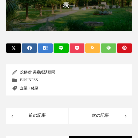
表―
スマートウォッチ
スマートパッチ
スマートリング
セーフプレイス
セラミド
セラミド保湿
セルフケア
ソーシャルウェルネス
ソーシャルコマース
タンパク質
ディープクレンジング
投稿者:
美容経済新聞
BUSINESS
デジタルデトックス
デトックス
企業・経済
ドライヤー 温度 髪 ダメージ
ナイアシンアミド
ナイトプロテイン
ナイトルーティン 金木犀
前の記事
次の記事
パーソナライズ
バーチャルメイク