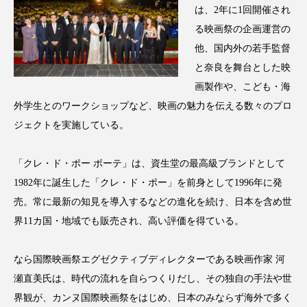
は、2年に1回開催され
アンチエイジング
アンチソリチュード
る映画祭の企画運営の
インタビュー
インナービューティー 冷え
他、国内外の若手監督
と奈良を舞台とした映
インナービューティーアワード2025受賞商品
画製作や、こども・海
外学生とのワークショップなど、映画の魅力を伝える数々のプロ
ウェアラブルデバイス
ウェルネス
ジェクトを実施している。
ウェルビーイング
エイジングケア
「クレ・ド・ポー ボーテ」は、資生堂の最高級ブランドとして
エクソソーム
オーガニック
オゾン
1982年に誕生した「クレ・ド・ポー」を前身として1996年に発
売。常に最新の知見を導入するなどの進化を続け、日本を含め世
カウンセラー
カウンセリング
界11カ国・地域でも販売され、高い評価を得ている。
カカイオイル
ガジェット
キーワード
なら国際映画祭エグゼクティブディレクターである映画作家 河
クルエルティフリー
クレンジング
瀬直美氏は、時代の流れを自らつくりだし、その独自の手法や世
界観が、カンヌ国際映画祭をはじめ、日本のみならず海外で多く