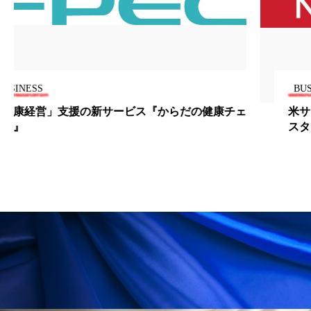
ローカル
ロンジェビティ
下半身美容
乾燥 対策 冬 スキンケア
乾燥対策
BUSINESS
乾燥肌対策
他者との再接続
企業・経済
ェ
米サロンヘアケアブランドが推奨する2017年のヘア
価格改定
保湿
保湿と香り
保湿成分
スタイルトレンド
健康寿命
光老化
免疫 肌
冬 UVケア
冬 美容 習慣
冬 髪 ツヤ 出す 方法
冬 髪 乾燥 改善 方法
冬スキンケア
冬の乾燥肌
冬の印象美
冬の準備
冬美容
冷え対策