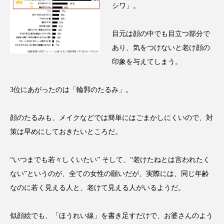
シワ」。
アンチエイジング
アンチソリチュード
インタビュー
インナービューティー 冷え
目元は顔の中でも目立つ部分で
あり、気をつけないと老け顔の
インナービューティーアワード2025受賞商品
印象を与えてしまう。
ウェアラブルデバイス
ウェルネス
3位にあがったのは「輪郭のたるみ」。
ウェルビーイング
エイジングケア
顔のたるみも、メイクなどでは簡単にはごまかしにくいので、対
エクソソーム
オーガニック
オゾン
策は早めにしておきたいところだ。
カウンセラー
カウンセリング
“いつまでも若々しくいたい” そして、“老けたねとは言われたく
ない”というのが、全ての女性の願いだが、実際には、同じ年齢
カカイオイル
ガジェット
キーワード
なのに若く見える人と、老けて見える人がいるようだ。
クルエルティフリー
クレンジング
似顔絵でも、「ほうれい線」を書き足すだけで、お婆さんのよう