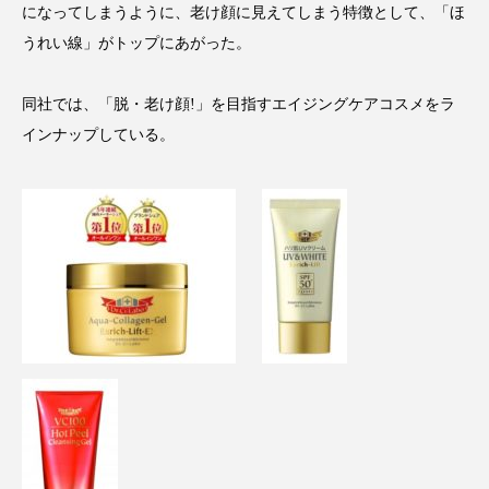
クローズアップ
ケーススタディ
になってしまうように、老け顔に見えてしまう特徴として、「ほ
うれい線」がトップにあがった。
コグニティブヘルス
コスト削減
同社では、「脱・老け顔!」を目指すエイジングケアコスメをラ
コネクテッド・ビューティ
コミュニケーション
インナップしている。
コルチゾール
サステナビリティ
サステナブル美容
サプライチェーン
サプリ
サロンクレンジング
サロン戦略
サロン経営
サロン連略
シャネル
スカルプ クレンジング 頻度
スカルプケア
スキンケア
スキンケア 習慣
スキンケアルーティン
ストレス
スパ