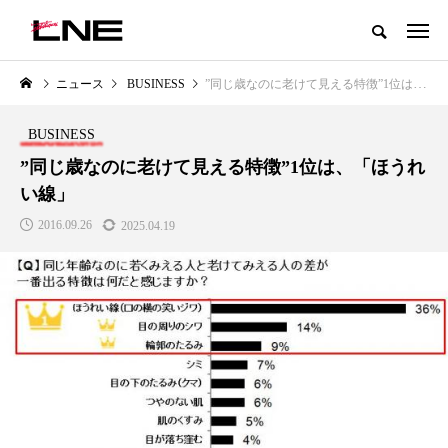
グローバルビューティ＆ヘルスケアビジネス誌
ニュース
BUSINESS
”同じ歳なのに老けて見える特徴”1位は、「ほうれい線」
NEW POST
カテゴリー毎の最新記事
BUSINESS
LIFESTYLE
BUSINESS
”同じ歳なのに老けて見える特徴”1位は、「ほうれ
い線」
2016.09.26
2025.04.19
SNSの「加工顔」と美容医療｜AI
GWI調査から読み解く2030年の
」
がもたらす可能性とこれから
都市型スパ――身近なウェルネ
の次世代モデル
2026.07.13
2026.08.06