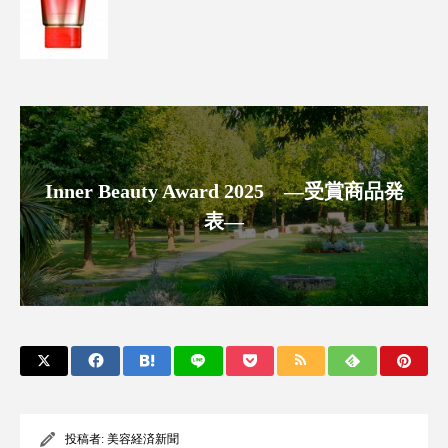
スマートウォッチ
スマートパッチ
スマートリング
セーフプレイス
セラミド
セラミド保湿
セルフケア
ソーシャルウェルネス
ソーシャルコマース
Inner Beauty Award 2025 ―受賞商品発
表―
タンパク質
ディープクレンジング
デジタルデトックス
デトックス
ドライヤー 温度 髪 ダメージ
ナイアシンアミド
ナイトプロテイン
ナイトルーティン 金木犀
パーソナライズ
バーチャルメイク
投稿者:
美容経済新聞