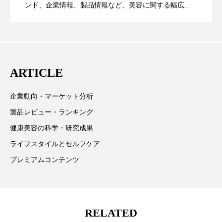
ペアトリートメント
ヘッドスパ
ンド、企業情報、製品情報など、美容に関する幅広い
テーマを取り上げています。 編集部では、美容業界の
ヘルスケア
ヘルスビューティー
が猛暑の建設現場に選ばれる理由
を防ぐDX戦略
取材や情報収集、分析を行い、業界内外の最新情報を
主に美容業界関係者に向けて発信しています。私たち
ポジショニング
ボディケア
ホルモン
は「キレイをふやす」を企業理念として信頼性の高い
ARTICLE
マーケティング
マイクロスパ
情報提供を通じて美容業界の発展に貢献すべく努力し
ています。
マネジメント
むくみ対策
むくみ改善
企業動向・マーケット分析
製品レビュー・ランキング
メンズスキンケア
メンタルケア
健康美容の科学・研究成果
メンタルヘルス
ライフスタイル
ライフスタイルとセルフケア
プレミアムコンテンツ
リカバリー
リカバリーウェア
リサーチ
リナロール 効果
リラクゼーション
RELATED
リラックス効果
レチナール
レチノール