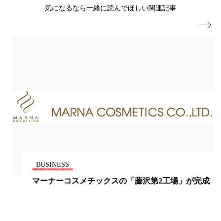
気になるなら一緒に読んでほしい関連記事
ローカル
ロンジェビティ
下半身美容

乾燥 対策 冬 スキンケア
乾燥対策
乾燥肌対策
他者との再接続
企業・経済
価格改定
保湿
保湿と香り
保湿成分
健康寿命
光老化
免疫 肌
冬 UVケア
冬 美容 習慣
冬 髪 ツヤ 出す 方法
冬 髪 乾燥 改善 方法
BUSINESS
マーナーコスメチックスの「藤沢第2工場」が完成
冬スキンケア
冬の乾燥肌
冬の印象美
冬の準備
冬美容
冷え対策