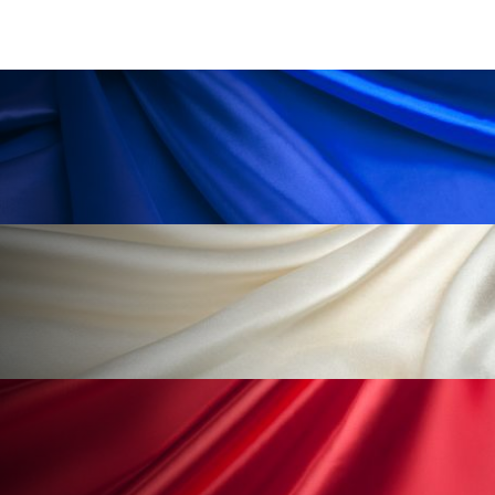
冷え性改善
加工アプリ
加工フィルター
加工顔
労働環境
国内市場
国際市場
地政学リスク
外出控え
夜 スキンケア 香り
孤独
巡らせるケア
巡りケア
差別化
廃棄ロス
成分
技術経営
技術転用
抗酸化
抗酸化ケア
断食
新商品
日中関係
日焼け止め
時間制限食
東洋医学
梅雨
棚卸資産
汗ケア
温活スキンケア
温活女子
温活習慣