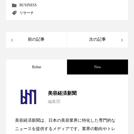
パーフェクト株式会社
バイオハッキング
BUSINESS
リサーチ
バイオミメティクス
バイオミメティック
バクチオール
バリア機能
ハロウィ
前の記事
次の記事
ハロウィン後スキンケア
ハロウィン翌日 肌リセット
ヒアルロン酸
Byline
New
ビジネスモデル
ビタミンC誘導体
ファシア
パーフェクト社の「AI美容」事例｜「死
2026.08.04
ファスティング
フィトレチノール
美容経済新聞
編集部
プチ断食
ブルーオーシャン
花王、化粧品事業で棚卸資産38%削減
2026.07.28
の谷」克服と酷暑を商機に変えるB2B
フレグランス 冬
プロンプト
ヘアケア
美容経済新聞は、日本の美容業界に特化した専門的な
【技術転用】ポーラの『顔画像解析AI』
2026.07.20
――AI需要予測で猛暑の欠品と過剰在庫
ニュースを提供するメディアです。業界の動向やトレ
SaaSモデル