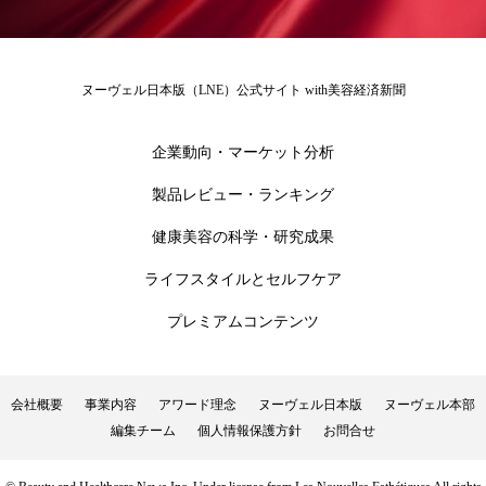
為替相場
熱中症対策
物流問題
特殊メイク
猛暑
生物模倣
用語辞典
ヌーヴェル日本版（LNE）公式サイト with美容経済新聞
男性美容
画像解析
発酵
睡眠
企業動向・マーケット分析
睡眠 美容 金木犀
睡眠美容
秋
製品レビュー・ランキング
秋 冷え
筋膜
精油
素髪ケア やり方
健康美容の科学・研究成果
紫外線対策
美容
美容テック
ライフスタイルとセルフケア
美容と政治
美容ビジネス
美容医療
プレミアムコンテンツ
美容業界
美的感覚
美肌習慣
会社概要
事業内容
アワード理念
ヌーヴェル日本版
ヌーヴェル本部
美脚習慣
老化
肌ケア
肌トラブル
編集チーム
個人情報保護方針
お問合せ
肌バリア
肌荒れ防止
脳
自律神経