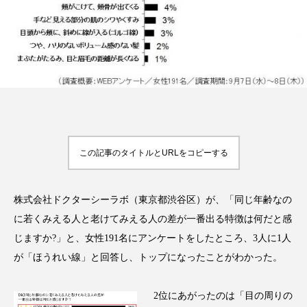
FEATURED
注目の企画
TAG LIST
タグ一覧
この記事のタイトルとURLをコピーする
AI
B2B
BeautyTech
ChatGPT
株式会社ドクターシーラボ（東京都渋谷区）が、「同じ年齢なの
に若くみえる人と老けてみえる人の差が一番出る特徴は何だと感
Gemini
Instagram
SaaS
SNS
じますか?」と、女性191名にアンケートをしたところ、3人に1人
TikTok
アスタキサンチン
が「ほうれい線」と回答し、トップになったことがわかった。
アスレジャーコスメ
アレルギー
アロマ
2位にあがったのは「目の周りの